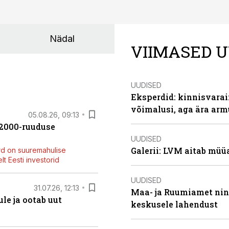
Nädal
VIIMASED U
UUDISED
Eksperdid: kinnisvarai
võimalusi, aga ära arm
05.08.26, 09:13
42000-ruuduse
UUDISED
Galerii: LVM aitab müü
rd on suuremahulise
t Eesti investorid
UUDISED
31.07.26, 12:13
Maa- ja Ruumiamet ning
le ja ootab uut
keskusele lahendust