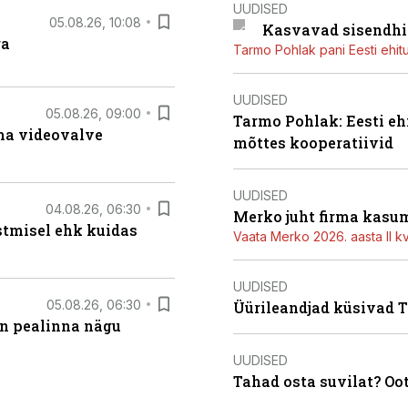
UUDISED
05.08.26, 10:08
Kasvavad sisendhi
ga
Tarmo Pohlak pani Eesti ehit
UUDISED
05.08.26, 09:00
Tarmo Pohlak: Eesti eh
rma videovalve
mõttes kooperatiivid
UUDISED
04.08.26, 06:30
Merko juht firma kasum
stmisel ehk kuidas
Vaata Merko 2026. aasta II kv
UUDISED
05.08.26, 06:30
Üürileandjad küsivad Ta
on pealinna nägu
UUDISED
Tahad osta suvilat? Oo