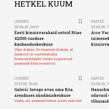
HETKEL KUUM
UUDISED
SAATED
05.08.26, 09:13
03.08.26, 11
Eesti kinnisvarahaid ostsid Riias
Arco Var
42000-ruuduse
inimesed
kaubanduskeskuse
kinnisvar
Viljar Arakas: On heameel tõdeda, et
taaskord on suuremahulise
kinnisvaraobjekti ostuks kogunenud
peamiselt Eesti investorid
UUDISED
SAATED
31.07.26, 10:40
03.08.26, 1
Galerii: Invego avas oma Riia
Hanschmi
arenduses sündmuskeskuse
odavaid 
Vaata, mis avamisel toimus ja kes seal olid
tõhusaid 