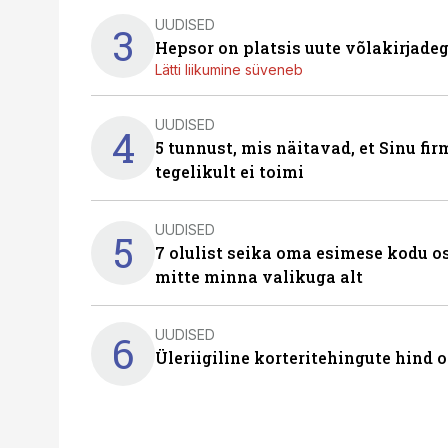
UUDISED
3
Hepsor on platsis uute võlakirjade
Lätti liikumine süveneb
UUDISED
4
5 tunnust, mis näitavad, et Sinu fi
tegelikult ei toimi
UUDISED
5
7 olulist seika oma esimese kodu o
mitte minna valikuga alt
UUDISED
6
Üleriigiline korteritehingute hind 