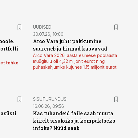
UUDISED
30.07.26, 10:00
poole.
Arco Vara juht: pakkumine
ortfelli
suureneb ja hinnad kasvavad
Arco Vara 2026. aasta esimese poolaasta
müügitulu oli 4,32 miljonit eurot ning
 et tehke
puhaskahjumiks kujunes 1,15 miljonit eurot.
ST
SISUTURUNDUS
16.06.26, 09:56
hasüsti
Kas tuhandeid faile saab muuta
kiirelt sisukaks ja kompaktseks
infoks? Nüüd saab