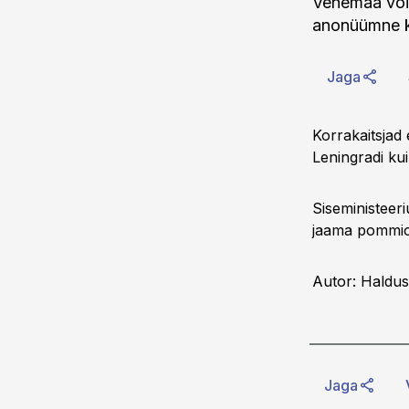
Venemaa võim
anonüümne k
Jaga
Korrakaitsjad 
Leningradi ku
Siseministeeri
jaama pommio
Autor: Haldus
Jaga