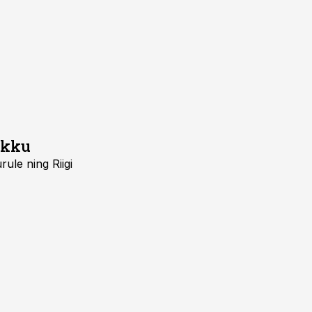
ikku
ule ning Riigi