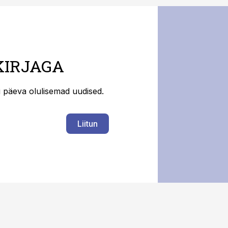
KIRJAGA
ti päeva olulisemad uudised.
Liitun