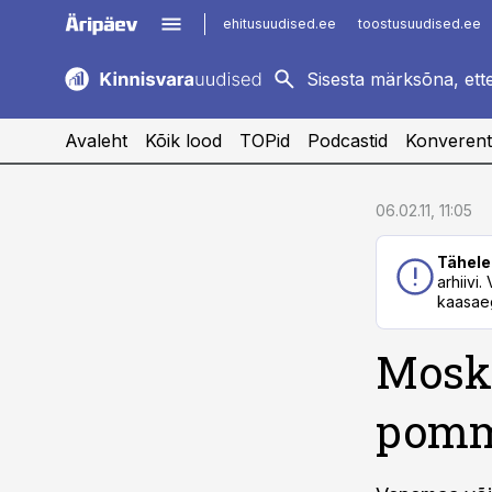
ehitusuudised.ee
toostusuudised.ee
kaubandus.ee
imelineajalugu.ee
logistikauudised.ee
imelineteadus.ee
Avaleht
Kõik lood
TOPid
Podcastid
Konverent
cebook
cebook
06.02.11, 11:05
Twitter)
Twitter)
Tähele
kedIn
kedIn
arhiivi
kaasaeg
ail
ail
Moskv
k
k
pomm