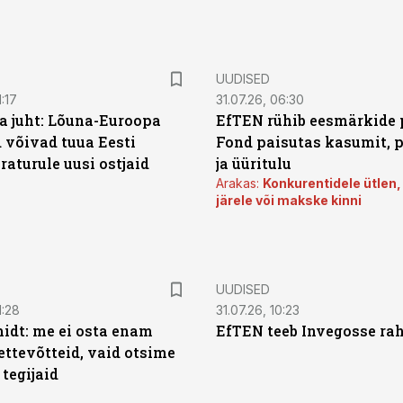
UUDISED
:17
31.07.26, 06:30
a juht: Lõuna-Euroopa
EfTEN rühib eesmärkide 
 võivad tuua Eesti
Fond paisutas kasumit, p
aturule uusi ostjaid
ja üüritulu
Arakas:
Konkurentidele ütlen,
järele või makske kinni
UUDISED
1:28
31.07.26, 10:23
dt: me ei osta enam
EfTEN teeb Invegosse ra
ettevõtteid, vaid otsime
tegijaid