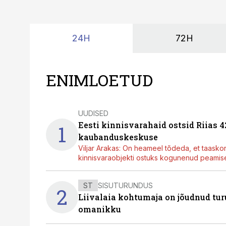
24H
72H
ENIMLOETUD
UUDISED
Eesti kinnisvarahaid ostsid Riias 
1
kaubanduskeskuse
Viljar Arakas: On heameel tõdeda, et taasko
kinnisvaraobjekti ostuks kogunenud peamisel
ST
SISUTURUNDUS
2
Liivalaia kohtumaja on jõudnud turu
omanikku