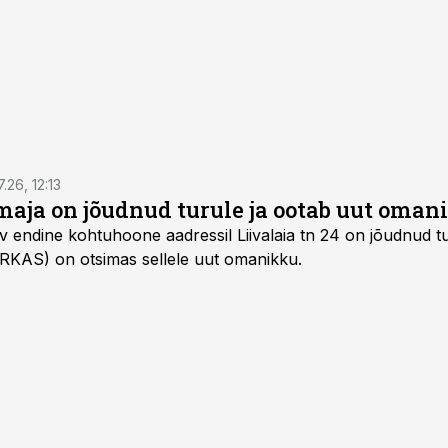
7.26, 12:13
maja on jõudnud turule ja ootab uut oman
v endine kohtuhoone aadressil Liivalaia tn 24 on jõudnud tur
 (RKAS) on otsimas sellele uut omanikku.