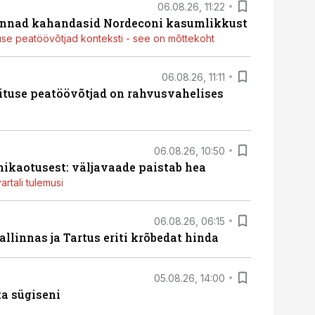
06.08.26, 11:22
nnad kahandasid Nordeconi kasumlikkust
use peatöövõtjad konteksti - see on mõttekoht
06.08.26, 11:11
ituse peatöövõtjad on rahvusvahelises
06.08.26, 10:50
ikaotusest: väljavaade paistab hea
artali tulemusi
06.08.26, 06:15
llinnas ja Tartus eriti krõbedat hinda
05.08.26, 14:00
ta sügiseni