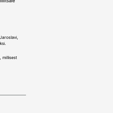
litsale
Jaroslavi,
si.
 millisest