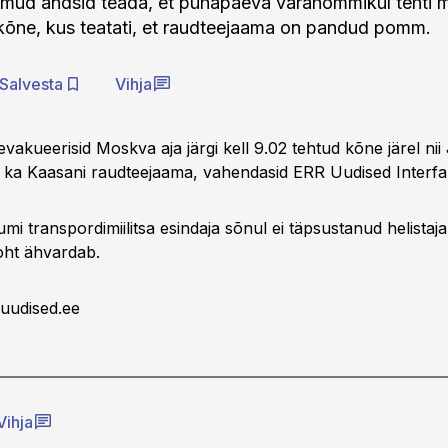
ud andsid teada, et pühapäeva varahommikul tehti mii
õne, kus teatati, et raudteejaama on pandud pomm.
Salvesta
Vihja
evakueerisid Moskva aja järgi kell 9.02 tehtud kõne järel nii 
i ka Kaasani raudteejaama, vahendasid ERR Uudised Interfak
umi transpordimiilitsa esindaja sõnul ei täpsustanud helistaja,
ht ähvardab.
uudised.ee
Vihja