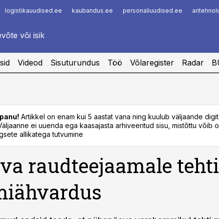
logistikauudised.ee
kaubandus.ee
personaliuudised.ee
aritehno
Infopank
Radar
sid
Videod
Sisuturundus
Töö
Võlaregister
Radar
B
panu!
Artikkel on enam kui 5 aastat vana ning kuulub väljaande digi
. Väljaanne ei uuenda ega kaasajasta arhiveeritud sisu, mistõttu võib ol
sete allikatega tutvumine
a raudteejaamale tehti
iähvardus