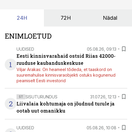
kordades lihtsam.
24H
72H
Nädal
ENIMLOETUD
UUDISED
05.08.26, 09:13
Eesti kinnisvarahaid ostsid Riias 42000-
1
ruuduse kaubanduskeskuse
Viljar Arakas: On heameel tõdeda, et taaskord on
suuremahulise kinnisvaraobjekti ostuks kogunenud
peamiselt Eesti investorid
SISUTURUNDUS
31.07.26, 12:13
ST
2
Liivalaia kohtumaja on jõudnud turule ja
ootab uut omanikku
UUDISED
05.08.26, 10:08