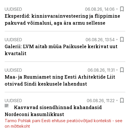
UUDISED
06.08.26, 14:06
Eksperdid: kinnisvarainvesteering ja flippimine
pakuvad võimalusi, aga ära armu sellesse
UUDISED
06.08.26, 13:54
Galerii: LVM aitab müüa Paikusele kerkivat uut
kvartalit
UUDISED
06.08.26, 11:31
Maa- ja Ruumiamet ning Eesti Arhitektide Liit
otsivad Sindi keskusele lahendust
UUDISED
06.08.26, 11:22
Kasvavad sisendhinnad kahandasid
Nordeconi kasumlikkust
Tarmo Pohlak pani Eesti ehituse peatöövõtjad konteksti - see
on mõttekoht