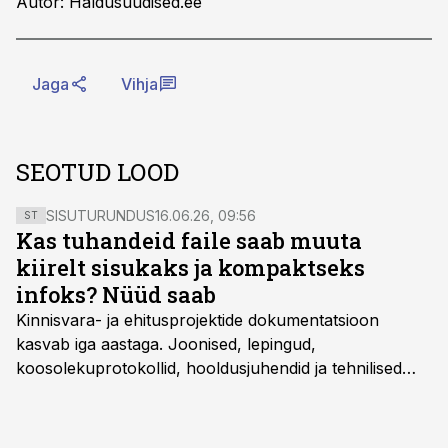
Autor: Haldusuudised.ee
Jaga
Vihja
SEOTUD LOOD
SISUTURUNDUS
16.06.26, 09:56
ST
Kas tuhandeid faile saab muuta
kiirelt sisukaks ja kompaktseks
infoks? Nüüd saab
Kinnisvara- ja ehitusprojektide dokumentatsioon
kasvab iga aastaga. Joonised, lepingud,
koosolekuprotokollid, hooldusjuhendid ja tehnilised
kirjeldused kogunevad erinevatesse süsteemidesse
ning lõpuks on tükk tegu, et üldse aru saada, kus
midagi asub. Ent see kõik saab tehisintellekti abiga olla