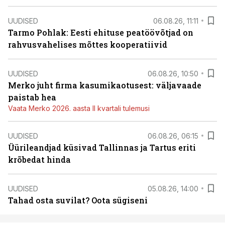
UUDISED
06.08.26, 11:11
Tarmo Pohlak: Eesti ehituse peatöövõtjad on
rahvusvahelises mõttes kooperatiivid
UUDISED
06.08.26, 10:50
Merko juht firma kasumikaotusest: väljavaade
paistab hea
Vaata Merko 2026. aasta II kvartali tulemusi
UUDISED
06.08.26, 06:15
Üürileandjad küsivad Tallinnas ja Tartus eriti
krõbedat hinda
UUDISED
05.08.26, 14:00
Tahad osta suvilat? Oota sügiseni