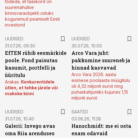
tõdeda, et taaskord on
suuremahulise
kinnisvaraobjekti ostuks
kogunenud peamiselt Eesti
investorid
UUDISED
UUDISED
31.07.26, 06:30
30.07.26, 10:00
EfTEN rühib eesmärkide
Arco Vara juht:
poole. Fond paisutas
pakkumine suureneb ja
kasumit, portfelli ja
hinnad kasvavad
üüritulu
Arco Vara 2026. aasta
esimese poolaasta müügitulu
Arakas:
Konkurentidele
oli 4,32 miljonit eurot ning
ütlen, et tehke järele või
puhaskahjumiks kujunes 1,15
makske kinni
miljonit eurot.
UUDISED
SAATED
31.07.26, 10:40
03.08.26, 11:28
Galerii: Invego avas
Hanschmidt: me ei osta
oma Riia arenduses
enam odavaid