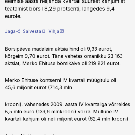
eelmise aasta neljanda kvartali suurest kahjumist
teatamist börsil 8,29 protsenti, langedes 9,4
eurole.
Jaga
Salvesta
Vihja
Börsipäeva madalaim aktsia hind oli 9,33 eurot,
kõrgeim 9,70 eurot. Täna vahetas omanikku 23 163
aktsiat, Merko Ehituse börsikäive oli 219 821 eurot.
Merko Ehituse kontserni IV kvartali müügitulu oli
45,6 miljonit eurot (714,3 mln
krooni), vähenedes 2009. aasta IV kvartaliga võrreldes
8,5 mln euro (133,6 mlnkrooni) võrra. Mullune IV
kvartali kahjum oli neli miljonit eurot (62,4 mln krooni).