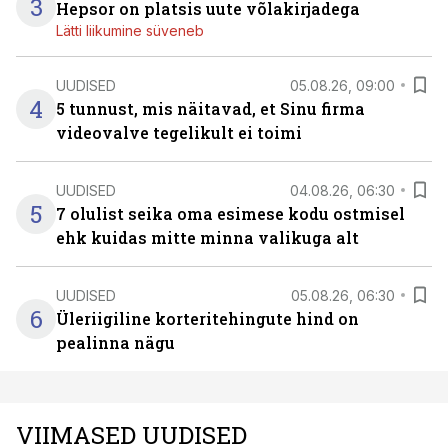
3
Hepsor on platsis uute võlakirjadega
Lätti liikumine süveneb
UUDISED
05.08.26, 09:00
4
5 tunnust, mis näitavad, et Sinu firma
videovalve tegelikult ei toimi
UUDISED
04.08.26, 06:30
5
7 olulist seika oma esimese kodu ostmisel
ehk kuidas mitte minna valikuga alt
UUDISED
05.08.26, 06:30
6
Üleriigiline korteritehingute hind on
pealinna nägu
VIIMASED UUDISED