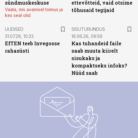
sündmuskeskuse
ettevõtteid, vaid otsime
Vaata, mis avamisel toimus ja
tõhusaid tegijaid
kes seal olid
ST
UUDISED
SISUTURUNDUS
31.07.26, 10:23
16.06.26, 09:56
EfTEN teeb Invegosse
Kas tuhandeid faile
rahasüsti
saab muuta kiirelt
sisukaks ja
kompaktseks infoks?
Nüüd saab