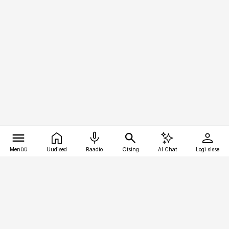
Menüü
Uudised
Raadio
Otsing
AI Chat
Logi sisse
Vana-Lõuna 39/1, 19094 Tallinn
(+372) 667 0111
kinnisvarauudised@kinnisvarauudised.ee