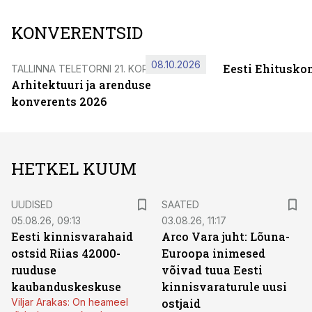
KONVERENTSID
08.10.2026
Eesti Ehitusko
TALLINNA TELETORNI 21. KORRUSEL
Arhitektuuri ja arenduse
konverents 2026
HETKEL KUUM
UUDISED
SAATED
05.08.26, 09:13
03.08.26, 11:17
Eesti kinnisvarahaid
Arco Vara juht: Lõuna-
ostsid Riias 42000-
Euroopa inimesed
ruuduse
võivad tuua Eesti
kaubanduskeskuse
kinnisvaraturule uusi
Viljar Arakas: On heameel
ostjaid