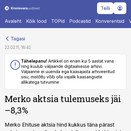
Telli
Avaleht
Kõik lood
TOPid
Podcastid
Konverentsid
cebook
cebook
Tagasi
Twitter)
Twitter)
22.02.11, 16:42
kedIn
kedIn
Tähelepanu!
Artikkel on enam kui 5 aastat vana
ning kuulub väljaande digitaalsesse arhiivi.
ail
ail
Väljaanne ei uuenda ega kaasajasta arhiveeritud
sisu, mistõttu võib olla vajalik kaasaegsete
k
k
allikatega tutvumine
Merko aktsia tulemuseks jäi
–8,3%
Merko Ehituse aktsia hind kukkus täna pärast