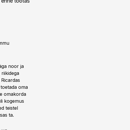
s enne töötas
ammu
äga noor ja
 riikidega
 Ricardas
t toetada oma
See omakorda
ouli kogemus
 teistel
sas ta.