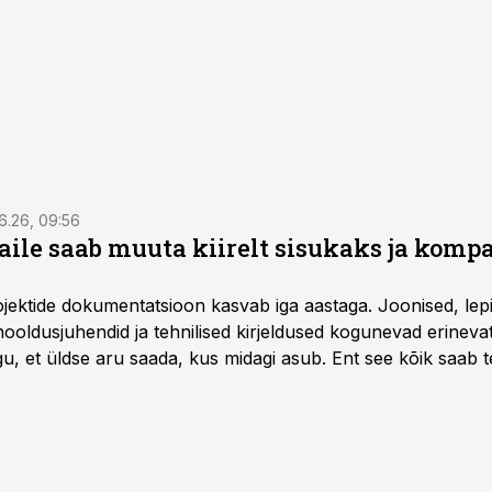
6.26, 09:56
aile saab muuta kiirelt sisukaks ja komp
rojektide dokumentatsioon kasvab iga aastaga. Joonised, lep
hooldusjuhendid ja tehnilised kirjeldused kogunevad erinev
u, et üldse aru saada, kus midagi asub. Ent see kõik saab teh