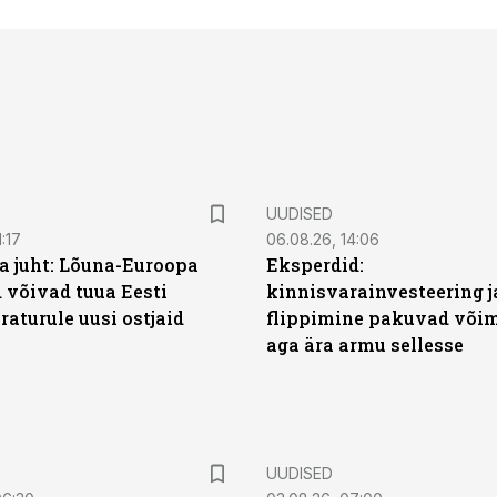
UUDISED
:17
06.08.26, 14:06
a juht: Lõuna-Euroopa
Eksperdid:
 võivad tuua Eesti
kinnisvarainvesteering j
aturule uusi ostjaid
flippimine pakuvad võim
aga ära armu sellesse
UUDISED