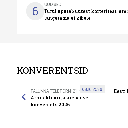
UUDISED
6
Turul uputab uutest korteritest: ar
langetama ei kibele
KONVERENTSID
08.10.2026
Eesti
TALLINNA TELETORNI 21. KORRUSEL
Arhitektuuri ja arenduse
konverents 2026