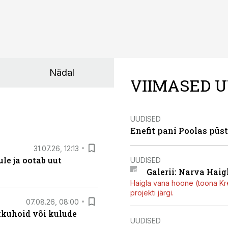
Nädal
VIIMASED U
UUDISED
Enefit pani Poolas püs
31.07.26, 12:13
le ja ootab uut
UUDISED
Galerii: Narva Haigl
Haigla vana hoone (toona Kree
projekti järgi.
07.08.26, 08:00
kkuhoid või kulude
UUDISED