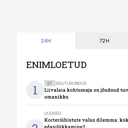
24H
72H
ENIMLOETUD
ST
SISUTURUNDUS
1
Liivalaia kohtumaja on jõudnud turu
omanikku
UUDISED
Korteriühistute valus dilemma: ko
edasilükkamine?