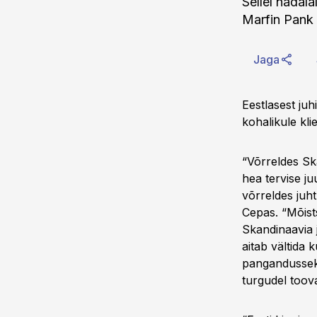
Sellel nädal
Marfin Pank 
Jaga
Eestlasest ju
kohalikule kli
“Võrreldes Sk
hea tervise ju
võrreldes juh
Cepas. “Mõist
Skandinaavia 
aitab vältida 
pangandussekt
turgudel toova