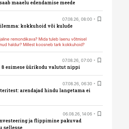
 saab maaelu edendamise meede
07.08.26, 08:00
dilemma: kokkuhoid või kulude
aline remondikava? Mida tuleb laenu võtmisel
ud haldur? Millest koosneb tark kokkuhoid?
07.08.26, 07:00
n 8 esimese üürikodu valutut nippi
07.08.26, 06:30
teritest: arendajad hindu langetama ei
06.08.26, 14:06
nvesteering ja flippimine pakuvad
u sellesse