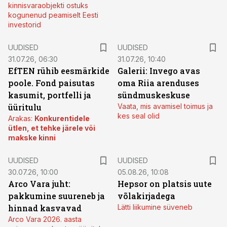
kinnisvaraobjekti ostuks
kogunenud peamiselt Eesti
investorid
UUDISED
UUDISED
31.07.26, 06:30
31.07.26, 10:40
EfTEN rühib eesmärkide
Galerii: Invego avas
poole. Fond paisutas
oma Riia arenduses
kasumit, portfelli ja
sündmuskeskuse
üüritulu
Vaata, mis avamisel toimus ja
kes seal olid
Arakas:
Konkurentidele
ütlen, et tehke järele või
makske kinni
UUDISED
UUDISED
30.07.26, 10:00
05.08.26, 10:08
Arco Vara juht:
Hepsor on platsis uute
pakkumine suureneb ja
võlakirjadega
hinnad kasvavad
Lätti liikumine süveneb
Arco Vara 2026. aasta