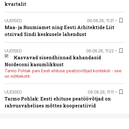
kvartalit
UUDISED
06.08.26, 11:31
Maa- ja Ruumiamet ning Eesti Arhitektide Liit
otsivad Sindi keskusele lahendust
UUDISED
06.08.26, 11:22
Kasvavad sisendhinnad kahandasid
Nordeconi kasumlikkust
Tarmo Pohlak pani Eesti ehituse peatöövõtjad konteksti - see
on mõttekoht
UUDISED
06.08.26, 11:11
Tarmo Pohlak: Eesti ehituse peatöövõtjad on
rahvusvahelises mõttes kooperatiivid