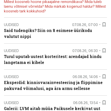
Millest koosneb hoone pikaajaline remondikava? Mida tuleb
laenu võtmisel võrrelda? Mida märkab kogenud haldur? Millest
koosneb tark kokkuhoid?
UUDISED
07.08.26, 07:00
Said tudengiks? Siin on 8 esimese üürikodu
valutut nippi
UUDISED
07.08.26, 06:30
Turul uputab uutest korteritest: arendajad hindu
langetama ei kibele
UUDISED
06.08.26, 14:06
Eksperdid: kinnisvarainvesteering ja flippimine
pakuvad võimalusi, aga ära armu sellesse
UUDISED
06.08.26, 13:54
Galerii: LVM aitab müüa Paikusele kerkivat uut