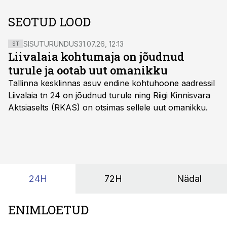
SEOTUD LOOD
SISUTURUNDUS
31.07.26, 12:13
ST
Liivalaia kohtumaja on jõudnud
turule ja ootab uut omanikku
Tallinna kesklinnas asuv endine kohtuhoone aadressil
Liivalaia tn 24 on jõudnud turule ning Riigi Kinnisvara
Aktsiaselts (RKAS) on otsimas sellele uut omanikku.
24H
72H
Nädal
ENIMLOETUD