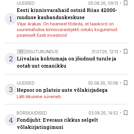
UUDISED
05.08.26, 09:13
Eesti kinnisvarahaid ostsid Riias 42000-
1
ruuduse kaubanduskeskuse
Viljar Arakas: On heameel tõdeda, et taaskord on
suuremahulise kinnisvaraobjekti ostuks kogunenud
peamiselt Eesti investorid
SISUTURUNDUS
31.07.26, 12:13
ST
2
Liivalaia kohtumaja on jõudnud turule ja
ootab uut omanikku
UUDISED
05.08.26, 10:08
3
Hepsor on platsis uute võlakirjadega
Lätti liikumine süveneb
BÖRSIUUDISED
03.08.26, 14:52
4
Fondijuht: Everaus rikkus selgelt
võlakirjatingimusi