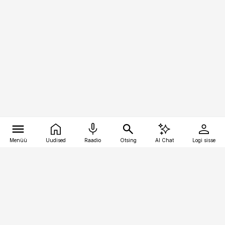
Menüü
Uudised
Raadio
Otsing
AI Chat
Logi sisse
Vana-Lõuna 39/1, 19094 Tallinn
(+372) 667 0111
kinnisvarauudised@kinnisvarauudised.ee