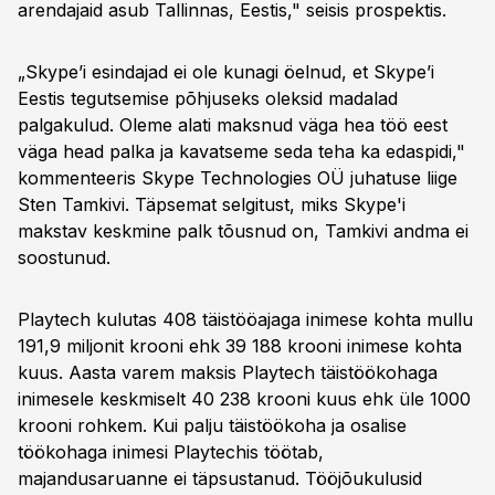
arendajaid asub Tallinnas, Eestis," seisis prospektis.
„Skype’i esindajad ei ole kunagi öelnud, et Skype’i
Eestis tegutsemise põhjuseks oleksid madalad
palgakulud. Oleme alati maksnud väga hea töö eest
väga head palka ja kavatseme seda teha ka edaspidi,"
kommenteeris Skype Technologies OÜ juhatuse liige
Sten Tamkivi. Täpsemat selgitust, miks Skype'i
makstav keskmine palk tõusnud on, Tamkivi andma ei
soostunud.
Playtech kulutas 408 täistööajaga inimese kohta mullu
191,9 miljonit krooni ehk 39 188 krooni inimese kohta
kuus. Aasta varem maksis Playtech täistöökohaga
inimesele keskmiselt 40 238 krooni kuus ehk üle 1000
krooni rohkem. Kui palju täistöökoha ja osalise
töökohaga inimesi Playtechis töötab,
majandusaruanne ei täpsustanud. Tööjõukulusid