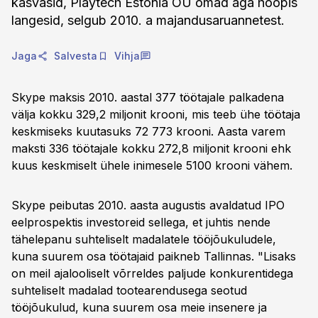
kasvasid, Playtech Estonia OÜ omad aga hoopis
langesid, selgub 2010. a majandusaruannetest.
Jaga
Salvesta
Vihja
Skype maksis 2010. aastal 377 töötajale palkadena
välja kokku 329,2 miljonit krooni, mis teeb ühe töötaja
keskmiseks kuutasuks 72 773 krooni. Aasta varem
maksti 336 töötajale kokku 272,8 miljonit krooni ehk
kuus keskmiselt ühele inimesele 5100 krooni vähem.
Skype peibutas 2010. aasta augustis avaldatud IPO
eelprospektis investoreid sellega, et juhtis nende
tähelepanu suhteliselt madalatele tööjõukuludele,
kuna suurem osa töötajaid paikneb Tallinnas. "Lisaks
on meil ajalooliselt võrreldes paljude konkurentidega
suhteliselt madalad tootearendusega seotud
tööjõukulud, kuna suurem osa meie insenere ja