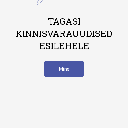
TAGASI
KINNISVARAUUDISED
ESILEHELE
Mine