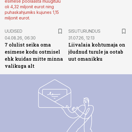
esimese poolaasta müügitulu
oli 4,32 miljonit eurot ning
puhaskahjumiks kujunes 1,15
miljonit eurot.
ST
UUDISED
SISUTURUNDUS
04.08.26, 06:30
31.07.26, 12:13
7 olulist seika oma
Liivalaia kohtumaja on
esimese kodu ostmisel
jõudnud turule ja ootab
ehk kuidas mitte minna
uut omanikku
valikuga alt