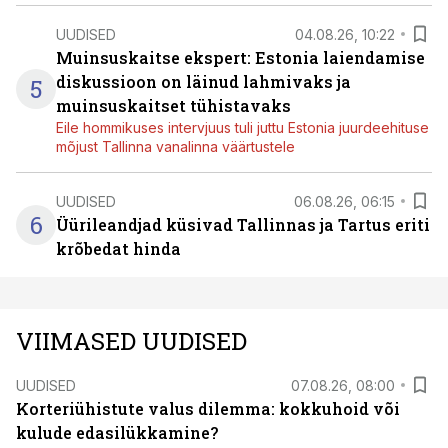
UUDISED
04.08.26, 10:22
Muinsuskaitse ekspert: Estonia laiendamise
diskussioon on läinud lahmivaks ja
5
muinsuskaitset tühistavaks
Eile hommikuses intervjuus tuli juttu Estonia juurdeehituse
mõjust Tallinna vanalinna väärtustele
UUDISED
06.08.26, 06:15
6
Üürileandjad küsivad Tallinnas ja Tartus eriti
krõbedat hinda
VIIMASED UUDISED
UUDISED
07.08.26, 08:00
Korteriühistute valus dilemma: kokkuhoid või
kulude edasilükkamine?