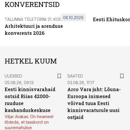
KONVERENTSID
08.10.2026
Eesti Ehitusko
TALLINNA TELETORNI 21. KORRUSEL
Arhitektuuri ja arenduse
konverents 2026
HETKEL KUUM
UUDISED
SAATED
05.08.26, 09:13
03.08.26, 11:17
Eesti kinnisvarahaid
Arco Vara juht: Lõuna-
ostsid Riias 42000-
Euroopa inimesed
ruuduse
võivad tuua Eesti
kaubanduskeskuse
kinnisvaraturule uusi
Viljar Arakas: On heameel
ostjaid
tõdeda, et taaskord on
suuremahulise