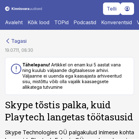
Telli
Avaleht
Kõik lood
TOPid
Podcastid
Konverentsid
cebook
cebook
Tagasi
Twitter)
Twitter)
19.07.11, 08:30
kedIn
kedIn
Tähelepanu!
Artikkel on enam kui 5 aastat vana
ning kuulub väljaande digitaalsesse arhiivi.
ail
ail
Väljaanne ei uuenda ega kaasajasta arhiveeritud
sisu, mistõttu võib olla vajalik kaasaegsete
k
k
allikatega tutvumine
Skype tõstis palka, kuid
Playtech langetas töötasusid
Skype Technologies OÜ palgakulud inimese kohta