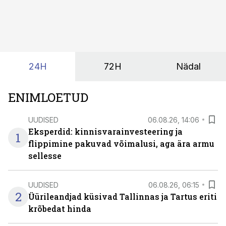
tekita niivõrd see, millist AI-lahendust kasutada, vaid
kas ettevõtte andmed on üldse sellisel kujul olemas, et
tehisintellekt neist midagi mõistlikku välja lugeda
suudaks.
24H
72H
Nädal
ENIMLOETUD
UUDISED
06.08.26, 14:06
Eksperdid: kinnisvarainvesteering ja
1
flippimine pakuvad võimalusi, aga ära armu
sellesse
UUDISED
06.08.26, 06:15
2
Üürileandjad küsivad Tallinnas ja Tartus eriti
krõbedat hinda