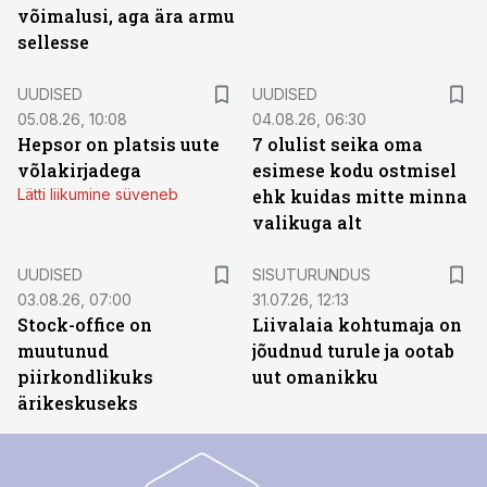
võimalusi, aga ära armu
sellesse
UUDISED
UUDISED
05.08.26, 10:08
04.08.26, 06:30
Hepsor on platsis uute
7 olulist seika oma
võlakirjadega
esimese kodu ostmisel
Lätti liikumine süveneb
ehk kuidas mitte minna
valikuga alt
ST
UUDISED
SISUTURUNDUS
03.08.26, 07:00
31.07.26, 12:13
Stock-office on
Liivalaia kohtumaja on
muutunud
jõudnud turule ja ootab
piirkondlikuks
uut omanikku
ärikeskuseks