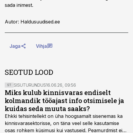
sada inimest.
Autor: Haldusuudised.ee
Jaga
Vihja
SEOTUD LOOD
SISUTURUNDUS
16.06.26, 09:56
ST
Miks kulub kinnisvaras endiselt
kolmandik tööajast info otsimisele ja
kuidas seda muuta saaks?
Ehkki tehisintellekt on üha hoogsamalt sisenemas ka
kinnisvarasektorisse, on täna veel selle kasutamise
osas rohkem küsimusi kui vastuseid. Peamurdmist ei