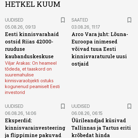
HETKEL KUUM
UUDISED
SAATED
05.08.26, 09:13
03.08.26, 11:17
Eesti kinnisvarahaid
Arco Vara juht: Lõuna-
ostsid Riias 42000-
Euroopa inimesed
ruuduse
võivad tuua Eesti
kaubanduskeskuse
kinnisvaraturule uusi
Viljar Arakas: On heameel
ostjaid
tõdeda, et taaskord on
suuremahulise
kinnisvaraobjekti ostuks
kogunenud peamiselt Eesti
investorid
UUDISED
UUDISED
06.08.26, 14:06
06.08.26, 06:15
Eksperdid:
Üürileandjad küsivad
kinnisvarainvesteering
Tallinnas ja Tartus eriti
ja flippimine pakuvad
krõbedat hinda