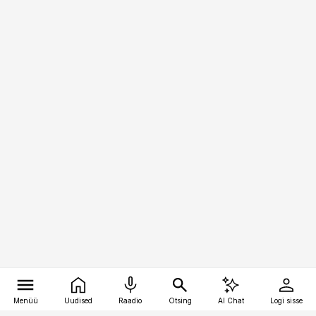
Menüü
Uudised
Raadio
Otsing
AI Chat
Logi sisse