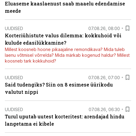
Eluaseme kaaslaenust saab maaelu edendamise
meede
UUDISED
07.08.26, 08:00
Korteriühistute valus dilemma: kokkuhoid või
kulude edasilükkamine?
Millest koosneb hoone pikaajaline remondikava? Mida tuleb
laenu võtmisel võrrelda? Mida märkab kogenud haldur? Millest
koosneb tark kokkuhoid?
UUDISED
07.08.26, 07:00
Said tudengiks? Siin on 8 esimese üürikodu
valutut nippi
UUDISED
07.08.26, 06:30
Turul uputab uutest korteritest: arendajad hindu
langetama ei kibele