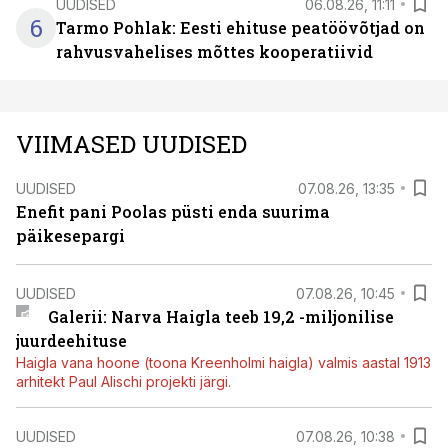
UUDISED
06.08.26, 11:11
6
Tarmo Pohlak: Eesti ehituse peatöövõtjad on
rahvusvahelises mõttes kooperatiivid
VIIMASED UUDISED
UUDISED
07.08.26, 13:35
Enefit pani Poolas püsti enda suurima
päikesepargi
UUDISED
07.08.26, 10:45
Galerii: Narva Haigla teeb 19,2 -miljonilise
juurdeehituse
Haigla vana hoone (toona Kreenholmi haigla) valmis aastal 1913
arhitekt Paul Alischi projekti järgi.
UUDISED
07.08.26, 10:38