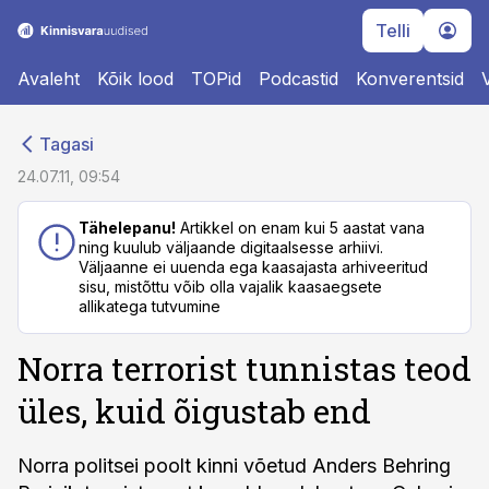
Telli
Avaleht
Kõik lood
TOPid
Podcastid
Konverentsid
cebook
cebook
Tagasi
Twitter)
Twitter)
24.07.11, 09:54
kedIn
kedIn
Tähelepanu!
Artikkel on enam kui 5 aastat vana
ning kuulub väljaande digitaalsesse arhiivi.
ail
ail
Väljaanne ei uuenda ega kaasajasta arhiveeritud
sisu, mistõttu võib olla vajalik kaasaegsete
k
k
allikatega tutvumine
Norra terrorist tunnistas teod
üles, kuid õigustab end
Norra politsei poolt kinni võetud Anders Behring