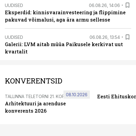
UUDISED
06.08.26, 14:06
Eksperdid: kinnisvarainvesteering ja flippimine
pakuvad võimalusi, aga ära armu sellesse
UUDISED
06.08.26, 13:54
Galerii: LVM aitab müüa Paikusele kerkivat uut
kvartalit
KONVERENTSID
08.10.2026
Eesti Ehitusko
TALLINNA TELETORNI 21. KORRUSEL
Arhitektuuri ja arenduse
konverents 2026