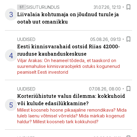
SISUTURUNDUS
31.07.26, 12:13
ST
3
Liivalaia kohtumaja on jõudnud turule ja
ootab uut omanikku
UUDISED
05.08.26, 09:13
Eesti kinnisvarahaid ostsid Riias 42000-
4
ruuduse kaubanduskeskuse
Viljar Arakas: On heameel tõdeda, et taaskord on
suuremahulise kinnisvaraobjekti ostuks kogunenud
peamiselt Eesti investorid
UUDISED
07.08.26, 08:00
Korteriühistute valus dilemma: kokkuhoid
5
või kulude edasilükkamine?
Millest koosneb hoone pikaajaline remondikava? Mida
tuleb laenu võtmisel võrrelda? Mida märkab kogenud
haldur? Millest koosneb tark kokkuhoid?