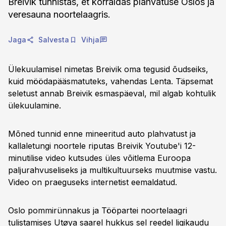
Breivik tunnistas, et korraldas plahvatuse Oslos ja
veresauna noortelaagris.
Jaga
Salvesta
Vihja
Ülekuulamisel nimetas Breivik oma tegusid õudseiks,
kuid möödapääsmatuteks, vahendas Lenta. Täpsemat
seletust annab Breivik esmaspäeval, mil algab kohtulik
ülekuulamine.
Mõned tunnid enne mineeritud auto plahvatust ja
kallaletungi noortele riputas Breivik Youtube'i 12-
minutilise video kutsudes üles võitlema Euroopa
paljurahvuseliseks ja multikultuurseks muutmise vastu.
Video on praeguseks internetist eemaldatud.
Oslo pommirünnakus ja Tööpartei noortelaagri
tulistamises Utøya saarel hukkus sel reedel ligikaudu