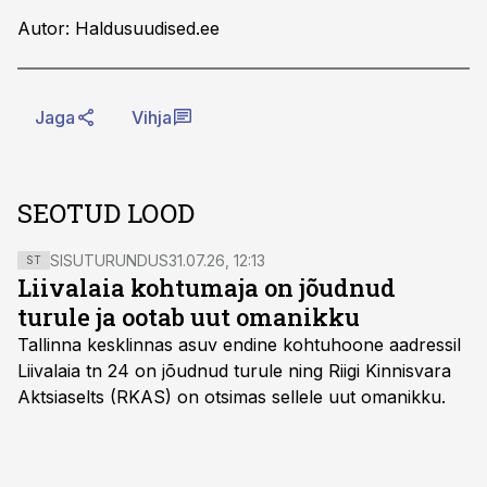
Autor: Haldusuudised.ee
Jaga
Vihja
SEOTUD LOOD
SISUTURUNDUS
31.07.26, 12:13
ST
Liivalaia kohtumaja on jõudnud
turule ja ootab uut omanikku
Tallinna kesklinnas asuv endine kohtuhoone aadressil
Liivalaia tn 24 on jõudnud turule ning Riigi Kinnisvara
Aktsiaselts (RKAS) on otsimas sellele uut omanikku.