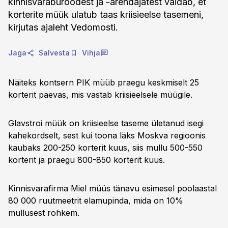
kinnisvarabüroodest ja -arendajatest väidab, et
korterite müük ulatub taas kriisieelse tasemeni,
kirjutas ajaleht Vedomosti.
Jaga
Salvesta
Vihja
Näiteks kontsern PIK müüb praegu keskmiselt 25
korterit päevas, mis vastab kriisieelsele müügile.
Glavstroi müük on kriisieelse taseme ületanud isegi
kahekordselt, sest kui toona läks Moskva regioonis
kaubaks 200-250 korterit kuus, siis mullu 500-550
korterit ja praegu 800-850 korterit kuus.
Kinnisvarafirma Miel müüs tänavu esimesel poolaastal
80 000 ruutmeetrit elamupinda, mida on 10%
mullusest rohkem.