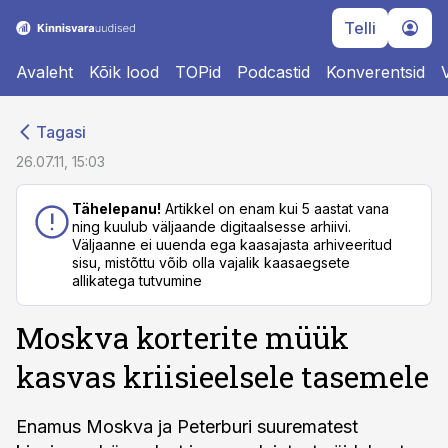
Telli
Avaleht
Kõik lood
TOPid
Podcastid
Konverentsid
cebook
cebook
Tagasi
Twitter)
Twitter)
26.07.11, 15:03
kedIn
kedIn
Tähelepanu!
Artikkel on enam kui 5 aastat vana
ning kuulub väljaande digitaalsesse arhiivi.
ail
ail
Väljaanne ei uuenda ega kaasajasta arhiveeritud
sisu, mistõttu võib olla vajalik kaasaegsete
k
k
allikatega tutvumine
Moskva korterite müük
kasvas kriisieelsele tasemele
Enamus Moskva ja Peterburi suurematest