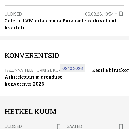
UUDISED
06.08.26, 13:54
Galerii: LVM aitab müüa Paikusele kerkivat uut
kvartalit
KONVERENTSID
08.10.2026
Eesti Ehitusko
TALLINNA TELETORNI 21. KORRUSEL
Arhitektuuri ja arenduse
konverents 2026
HETKEL KUUM
UUDISED
SAATED