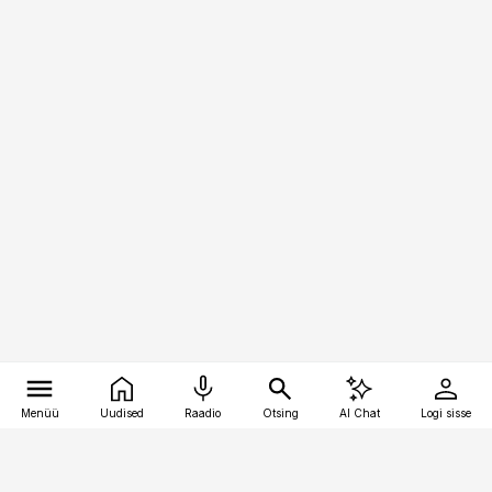
Menüü
Uudised
Raadio
Otsing
AI Chat
Logi sisse