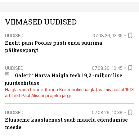
VIIMASED UUDISED
UUDISED
07.08.26, 13:35
Enefit pani Poolas püsti enda suurima
päikesepargi
UUDISED
07.08.26, 10:45
Galerii: Narva Haigla teeb 19,2 -miljonilise
juurdeehituse
Haigla vana hoone (toona Kreenholmi haigla) valmis aastal 1913
arhitekt Paul Alischi projekti järgi.
UUDISED
07.08.26, 10:38
Eluaseme kaaslaenust saab maaelu edendamise
meede