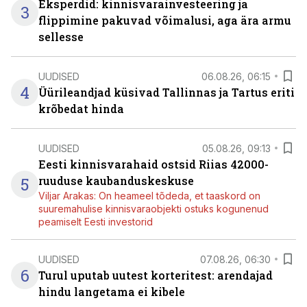
Eksperdid: kinnisvarainvesteering ja
3
flippimine pakuvad võimalusi, aga ära armu
sellesse
UUDISED
06.08.26, 06:15
4
Üürileandjad küsivad Tallinnas ja Tartus eriti
krõbedat hinda
UUDISED
05.08.26, 09:13
Eesti kinnisvarahaid ostsid Riias 42000-
5
ruuduse kaubanduskeskuse
Viljar Arakas: On heameel tõdeda, et taaskord on
suuremahulise kinnisvaraobjekti ostuks kogunenud
peamiselt Eesti investorid
UUDISED
07.08.26, 06:30
6
Turul uputab uutest korteritest: arendajad
hindu langetama ei kibele