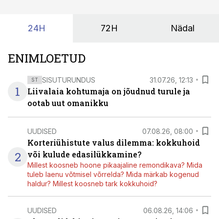
24H
72H
Nädal
ENIMLOETUD
SISUTURUNDUS
31.07.26, 12:13
ST
1
Liivalaia kohtumaja on jõudnud turule ja
ootab uut omanikku
UUDISED
07.08.26, 08:00
Korteriühistute valus dilemma: kokkuhoid
2
või kulude edasilükkamine?
Millest koosneb hoone pikaajaline remondikava? Mida
tuleb laenu võtmisel võrrelda? Mida märkab kogenud
haldur? Millest koosneb tark kokkuhoid?
UUDISED
06.08.26, 14:06