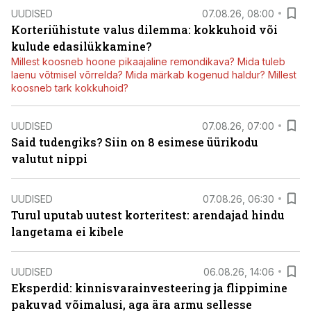
UUDISED
07.08.26, 08:00
Korteriühistute valus dilemma: kokkuhoid või
kulude edasilükkamine?
Millest koosneb hoone pikaajaline remondikava? Mida tuleb
laenu võtmisel võrrelda? Mida märkab kogenud haldur? Millest
koosneb tark kokkuhoid?
UUDISED
07.08.26, 07:00
Said tudengiks? Siin on 8 esimese üürikodu
valutut nippi
UUDISED
07.08.26, 06:30
Turul uputab uutest korteritest: arendajad hindu
langetama ei kibele
UUDISED
06.08.26, 14:06
Eksperdid: kinnisvarainvesteering ja flippimine
pakuvad võimalusi, aga ära armu sellesse