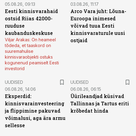
05.08.26, 09:13
03.08.26, 11:17
Eesti kinnisvarahaid
Arco Vara juht: Lõuna-
ostsid Riias 42000-
Euroopa inimesed
ruuduse
võivad tuua Eesti
kaubanduskeskuse
kinnisvaraturule uusi
Viljar Arakas: On heameel
ostjaid
tõdeda, et taaskord on
suuremahulise
kinnisvaraobjekti ostuks
kogunenud peamiselt Eesti
investorid
UUDISED
UUDISED
06.08.26, 14:06
06.08.26, 06:15
Eksperdid:
Üürileandjad küsivad
kinnisvarainvesteering
Tallinnas ja Tartus eriti
ja flippimine pakuvad
krõbedat hinda
võimalusi, aga ära armu
sellesse