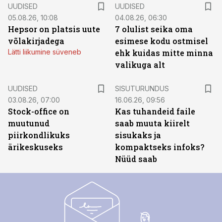
UUDISED
UUDISED
05.08.26, 10:08
04.08.26, 06:30
Hepsor on platsis uute
7 olulist seika oma
võlakirjadega
esimese kodu ostmisel
Lätti liikumine süveneb
ehk kuidas mitte minna
valikuga alt
ST
UUDISED
SISUTURUNDUS
03.08.26, 07:00
16.06.26, 09:56
Stock-office on
Kas tuhandeid faile
muutunud
saab muuta kiirelt
piirkondlikuks
sisukaks ja
ärikeskuseks
kompaktseks infoks?
Nüüd saab