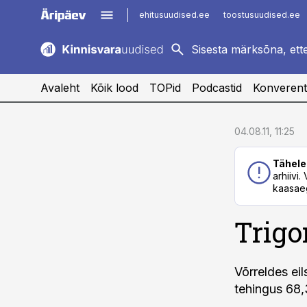
ehitusuudised.ee
toostusuudised.ee
kaubandus.ee
imelineajalugu.ee
logistikauudised.ee
imelineteadus.ee
Avaleht
Kõik lood
TOPid
Podcastid
Konverent
cebook
cebook
04.08.11, 11:25
Twitter)
Twitter)
Tähele
kedIn
kedIn
arhiivi
kaasaeg
ail
ail
Trigo
k
k
Võrreldes ei
tehingus 68,3