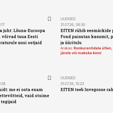
UUDISED
:17
31.07.26, 06:30
a juht: Lõuna-Euroopa
EfTEN rühib eesmärkide 
 võivad tuua Eesti
Fond paisutas kasumit, p
aturule uusi ostjaid
ja üüritulu
Arakas:
Konkurentidele ütlen,
järele või makske kinni
UUDISED
1:28
31.07.26, 10:23
dt: me ei osta enam
EfTEN teeb Invegosse ra
ettevõtteid, vaid otsime
tegijaid