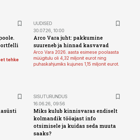
UUDISED
30.07.26, 10:00
poole.
Arco Vara juht: pakkumine
ortfelli
suureneb ja hinnad kasvavad
Arco Vara 2026. aasta esimese poolaasta
müügitulu oli 4,32 miljonit eurot ning
 et tehke
puhaskahjumiks kujunes 1,15 miljonit eurot.
ST
SISUTURUNDUS
16.06.26, 09:56
hasüsti
Miks kulub kinnisvaras endiselt
kolmandik tööajast info
otsimisele ja kuidas seda muuta
saaks?