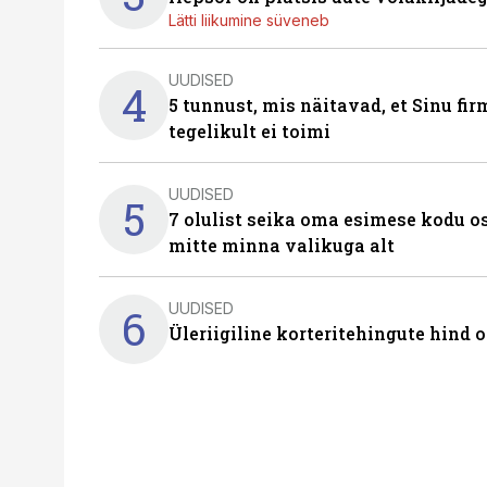
Lätti liikumine süveneb
UUDISED
4
5 tunnust, mis näitavad, et Sinu fi
tegelikult ei toimi
UUDISED
5
7 olulist seika oma esimese kodu o
mitte minna valikuga alt
UUDISED
6
Üleriigiline korteritehingute hind 