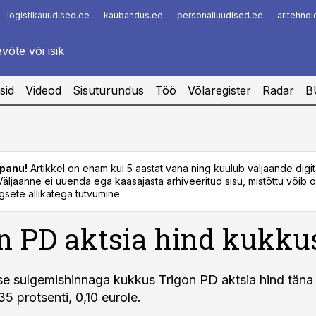
logistikauudised.ee
kaubandus.ee
personaliuudised.ee
aritehno
Infopank
Radar
sid
Videod
Sisuturundus
Töö
Võlaregister
Radar
B
panu!
Artikkel on enam kui 5 aastat vana ning kuulub väljaande digi
. Väljaanne ei uuenda ega kaasajasta arhiveeritud sisu, mistõttu võib ol
sete allikatega tutvumine
n PD aktsia hind kukku
lse sulgemishinnaga kukkus Trigon PD aktsia hind tän
5 protsenti, 0,10 eurole.