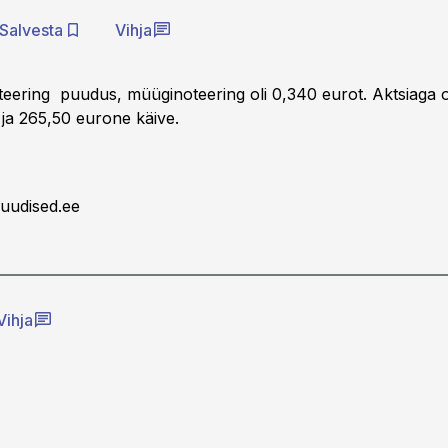
Salvesta
Vihja
teering puudus, müüginoteering oli 0,340 eurot. Aktsiaga 
 ja 265,50 eurone käive.
uudised.ee
Vihja