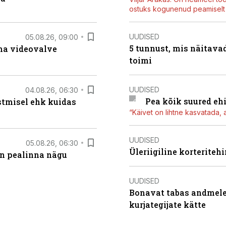
ostuks kogunenud peamiselt E
UUDISED
05.08.26, 09:00
5 tunnust, mis näitavad
rma videovalve
toimi
UUDISED
04.08.26, 06:30
Pea kõik suured eh
stmisel ehk kuidas
“Käivet on lihtne kasvatada, 
UUDISED
05.08.26, 06:30
Üleriigiline korterite
on pealinna nägu
UUDISED
Bonavat tabas andmelek
kurjategijate kätte