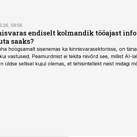
6.26, 09:56
isvaras endiselt kolmandik tööajast info 
uta saaks?
 üha hoogsamalt sisenemas ka kinnisvarasektorisse, on täna
i vastuseid. Peamurdmist ei tekita niivõrd see, millist AI-l
üldse sellisel kujul olemas, et tehisintellekt neist midagi mõ