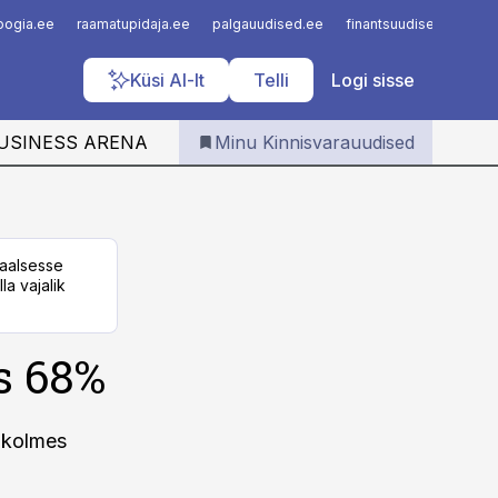
Iseteenindus
loogia.ee
raamatupidaja.ee
palgauudised.ee
finantsuudised.ee
a
Telli Kinnisvarauudised
Küsi AI-lt
Telli
Logi sisse
USINESS ARENA
Minu Kinnisvarauudised
taalsesse
la vajalik
s 68%
a kolmes