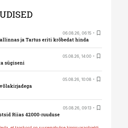
UDISED
06.08.26, 06:15
llinnas ja Tartus eriti krõbedat hinda
05.08.26, 14:00
ta sügiseni
05.08.26, 10:08
 võlakirjadega
05.08.26, 09:13
stsid Riias 42000-ruuduse
deda, et taaskord on suuremahulise kinnisvaraobjekti