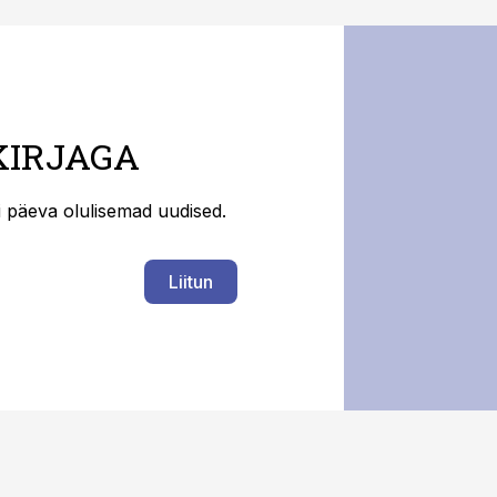
KIRJAGA
ti päeva olulisemad uudised.
Liitun