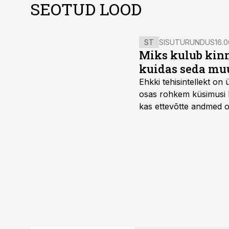
SEOTUD LOOD
ST
SISUTURUNDUS
16.0
Miks kulub kinn
kuidas seda mu
Ehkki tehisintellekt on
osas rohkem küsimusi ku
kas ettevõtte andmed on 
suudaks.