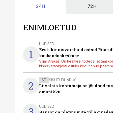
24H
72H
ENIMLOETUD
UUDISED
Eesti kinnisvarahaid ostsid Riias 
1
kaubanduskeskuse
Viljar Arakas: On heameel tõdeda, et taasko
kinnisvaraobjekti ostuks kogunenud peamisel
ST
SISUTURUNDUS
2
Liivalaia kohtumaja on jõudnud turu
omanikku
UUDISED
3
Hepsor on platsis uute võlakirjade