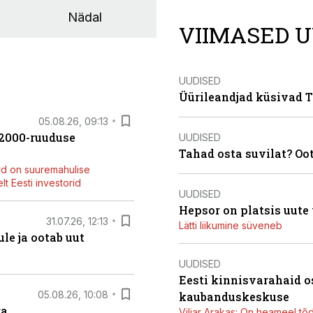
Nädal
VIIMASED U
UUDISED
Üürileandjad küsivad Ta
05.08.26, 09:13
42000-ruuduse
UUDISED
Tahad osta suvilat? Oo
rd on suuremahulise
t Eesti investorid
UUDISED
Hepsor on platsis uute
31.07.26, 12:13
Lätti liikumine süveneb
le ja ootab uut
UUDISED
Eesti kinnisvarahaid o
05.08.26, 10:08
kaubanduskeskuse
ga
Viljar Arakas: On heameel tõ