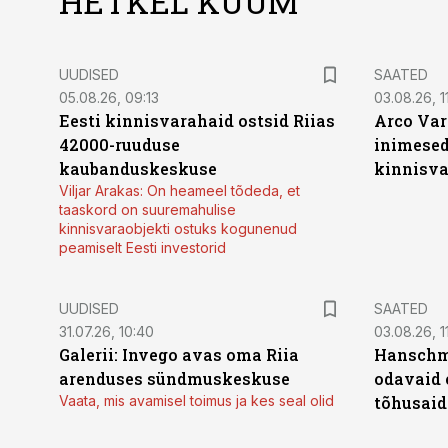
HETKEL KUUM
UUDISED
SAATED
05.08.26, 09:13
03.08.26, 11
Eesti kinnisvarahaid ostsid Riias
Arco Var
42000-ruuduse
inimesed
kaubanduskeskuse
kinnisvar
Viljar Arakas: On heameel tõdeda, et
taaskord on suuremahulise
kinnisvaraobjekti ostuks kogunenud
peamiselt Eesti investorid
UUDISED
SAATED
31.07.26, 10:40
03.08.26, 1
Galerii: Invego avas oma Riia
Hanschmi
arenduses sündmuskeskuse
odavaid 
Vaata, mis avamisel toimus ja kes seal olid
tõhusaid 