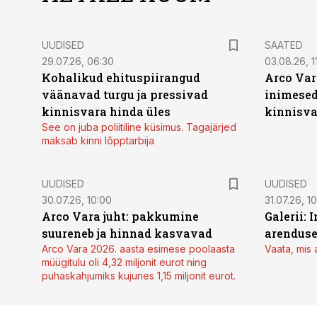
UUDISED
SAATED
29.07.26, 06:30
03.08.26, 11
Kohalikud ehituspiirangud
Arco Var
väänavad turgu ja pressivad
inimesed
kinnisvara hinda üles
kinnisvar
See on juba poliitiline küsimus. Tagajärjed
maksab kinni lõpptarbija
UUDISED
UUDISED
30.07.26, 10:00
31.07.26, 1
Arco Vara juht: pakkumine
Galerii: 
suureneb ja hinnad kasvavad
arendus
Arco Vara 2026. aasta esimese poolaasta
Vaata, mis 
müügitulu oli 4,32 miljonit eurot ning
puhaskahjumiks kujunes 1,15 miljonit eurot.