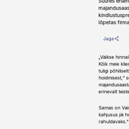
Suures enamu
majandusaasta
kindlustuspr
lõpetas firm
Jaga
„Väikse hinnal
Kõik meie kli
tuligi põhilis
hoidmisest,“ 
majandusaasta
erinevalt teis
Samas on Vain
kahjusus jäi h
rahuldavaks.“