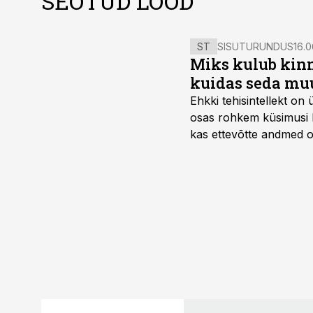
SEOTUD LOOD
ST
SISUTURUNDUS
16.0
Miks kulub kinn
kuidas seda mu
Ehkki tehisintellekt on
osas rohkem küsimusi ku
kas ettevõtte andmed on 
suudaks.