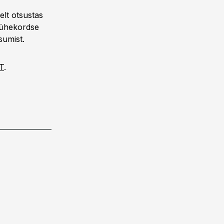
elt otsustas
 ühekordse
sumist.
IT
.