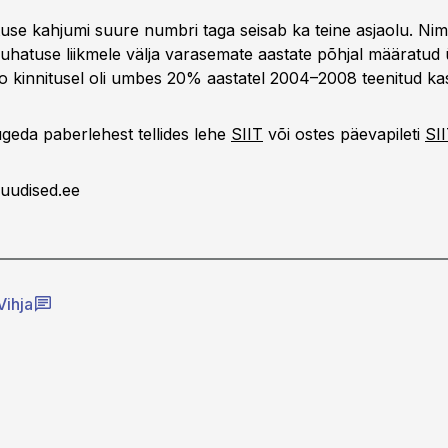
tuse kahjumi suure numbri taga seisab ka teine asjaolu. Nim
juhatuse liikmele välja varasemate aastate põhjal määratud
no kinnitusel oli umbes 20% aastatel 2004–2008 teenitud ka
lugeda paberlehest tellides lehe
SIIT
või ostes päevapileti
SI
uudised.ee
Vihja