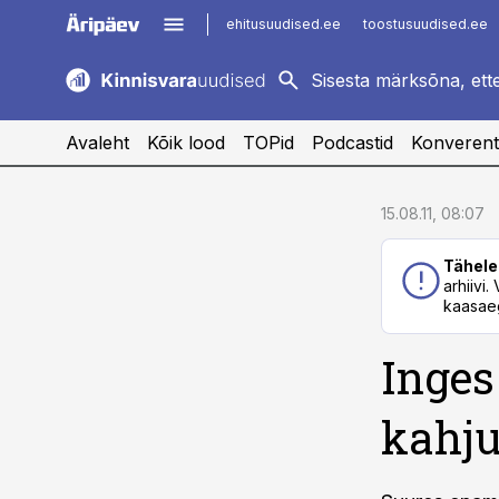
ehitusuudised.ee
toostusuudised.ee
kaubandus.ee
imelineajalugu.ee
logistikauudised.ee
imelineteadus.ee
Avaleht
Kõik lood
TOPid
Podcastid
Konverent
cebook
cebook
15.08.11, 08:07
Twitter)
Twitter)
Tähele
kedIn
kedIn
arhiivi
kaasaeg
ail
ail
Inges
k
k
kahj