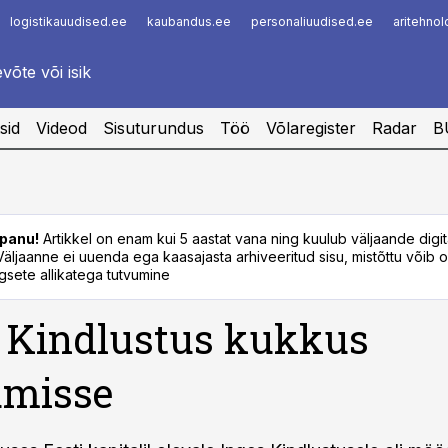
logistikauudised.ee
kaubandus.ee
personaliuudised.ee
aritehno
Infopank
Radar
sid
Videod
Sisuturundus
Töö
Võlaregister
Radar
B
panu!
Artikkel on enam kui 5 aastat vana ning kuulub väljaande digi
. Väljaanne ei uuenda ega kaasajasta arhiveeritud sisu, mistõttu võib ol
sete allikatega tutvumine
 Kindlustus kukkus
umisse