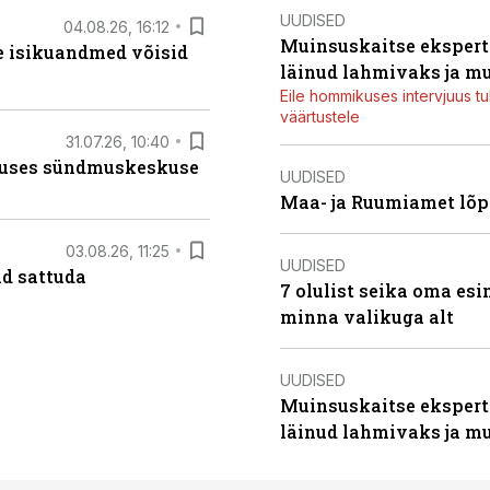
UUDISED
04.08.26, 16:12
Muinsuskaitse ekspert
e isikuandmed võisid
läinud lahmivaks ja m
Eile hommikuses intervjuus tul
väärtustele
31.07.26, 10:40
nduses sündmuskeskuse
UUDISED
Maa- ja Ruumiamet lõp
03.08.26, 11:25
UUDISED
d sattuda
7 olulist seika oma es
minna valikuga alt
UUDISED
Muinsuskaitse ekspert
läinud lahmivaks ja m