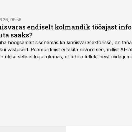
6.26, 09:56
isvaras endiselt kolmandik tööajast info 
uta saaks?
 üha hoogsamalt sisenemas ka kinnisvarasektorisse, on täna
i vastuseid. Peamurdmist ei tekita niivõrd see, millist AI-l
üldse sellisel kujul olemas, et tehisintellekt neist midagi mõ