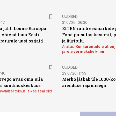
UUDISED
:17
31.07.26, 06:30
a juht: Lõuna-Euroopa
EfTEN rühib eesmärkide 
 võivad tuua Eesti
Fond paisutas kasumit, p
aturule uusi ostjaid
ja üüritulu
Arakas:
Konkurentidele ütlen,
järele või makske kinni
UUDISED
0:40
29.07.26, 11:59
Invego avas oma Riia
Merko jätkab üle 1000-kor
es sündmuskeskuse
arenduse rajamisega
avamisel toimus ja kes seal olid