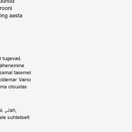
ödunud
krooni
ing aasta
t tugevad.
 vähenemine
e samal tasemel
Voldemar Vaino
rma otsustas
l. „Jah,
le suhteliselt