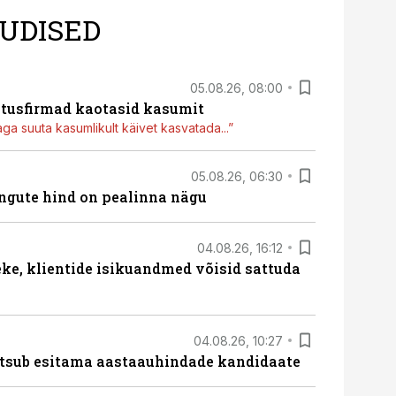
UDISED
05.08.26, 08:00
itusfirmad kaotasid kasumit
aga suuta kasumlikult käivet kasvatada...”
05.08.26, 06:30
hingute hind on pealinna nägu
04.08.26, 16:12
e, klientide isikuandmed võisid sattuda
04.08.26, 10:27
tsub esitama aastaauhindade kandidaate