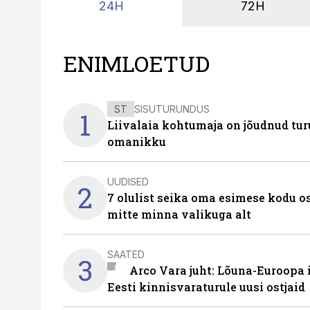
24H
72H
ENIMLOETUD
ST
SISUTURUNDUS
1
Liivalaia kohtumaja on jõudnud turu
omanikku
UUDISED
2
7 olulist seika oma esimese kodu o
mitte minna valikuga alt
SAATED
3
Arco Vara juht: Lõuna-Euroopa
Eesti kinnisvaraturule uusi ostjaid