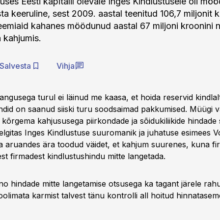
ses Eesti kapitalil olevale Inges Kindlustusele oli mö
 keeruline, sest 2009. aastal teenitud 106,7 miljonit 
eemiaid kahanes möödunud aastal 67 miljoni kroonini n
a kahjumis.
Salvesta
Vihja
angusega turul ei läinud me kaasa, et hoida reservid kindlal
endid on saanud siiski turu soodsaimad pakkumised. Müügi
elt kõrgema kahjususega piirkondade ja sõidukiliikide hindad
selgitas Inges Kindlustuse suuromanik ja juhatuse esimees 
 aruandes ära toodud väidet, et kahjum suurenes, kuna fi
test firmadest kindlustushindu mitte langetada.
o hindade mitte langetamise otsusega ka tagant järele rahu
oolimata karmist talvest tänu kontrolli all hoitud hinnataseme