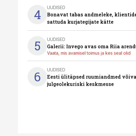
UUDISED
4
Bonavat tabas andmeleke, klientid
sattuda kurjategijate kätte
UUDISED
5
Galerii: Invego avas oma Riia are
Vaata, mis avamisel toimus ja kes seal olid
UUDISED
6
Eesti ülitäpsed ruumiandmed võiva
julgeolekuriski keskmesse