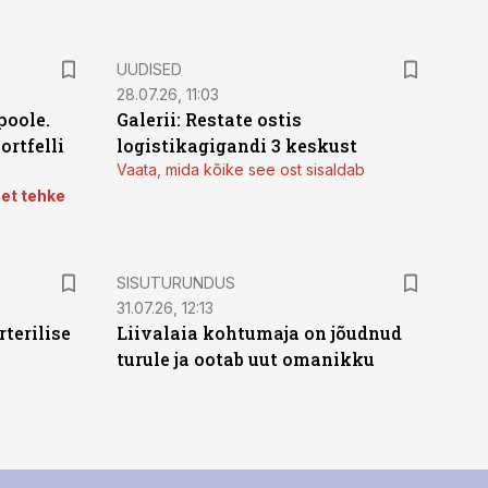
UUDISED
28.07.26, 11:03
poole.
Galerii: Restate ostis
ortfelli
logistikagigandi 3 keskust
Vaata, mida kõike see ost sisaldab
 et tehke
ST
SISUTURUNDUS
31.07.26, 12:13
terilise
Liivalaia kohtumaja on jõudnud
turule ja ootab uut omanikku