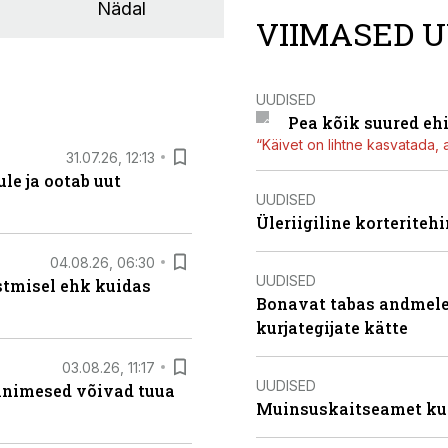
Nädal
VIIMASED U
UUDISED
Pea kõik suured eh
“Käivet on lihtne kasvatada, 
31.07.26, 12:13
le ja ootab uut
UUDISED
Üleriigiline korterite
04.08.26, 06:30
UUDISED
stmisel ehk kuidas
Bonavat tabas andmelek
kurjategijate kätte
03.08.26, 11:17
UUDISED
 inimesed võivad tuua
Muinsuskaitseamet ku