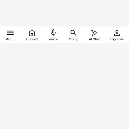
Menüü
Uudised
Raadio
Otsing
AI Chat
Logi sisse
Vana-Lõuna 39/1, 19094 Tallinn
(+372) 667 0111
kinnisvarauudised@kinnisvarauudised.ee
Telli
Reklaam
Firmast
Sisu kasutamisõigused
Ajakirjaniku
eetikakoodeks