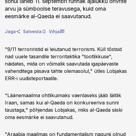
sõnul läheb 11. septembri rünnak ajalukku ohvrite
arvu ja sümboolse teravusega, kuid oma
eesmärke al-Qaeda ei saavutanud.
Jaga
Salvesta
Vihja
"9/11 terroriristid ei leiutanud terrorismi. Küll tõstsid
nad uuele tasandile terroritaktika "tootlikkuse",
näidates, mida on võimalik saavutada igapäevaste
vahenditega piisava tahte olemasolul," ütles Lobjakas
ERR-i uudisteportaalile.
"Läänemaailma ohtlikuimaks vaenlaseks jääb šiiitlik
Iraan, samas kui al-Qaeda on konkureeriva sunni
taustaga," põhjendas Lobjakas, miks al-Qaeda siiski
oma eesmärke ei saavutanud.
"Araabia maailmas on fundamentalism nagunii olnud