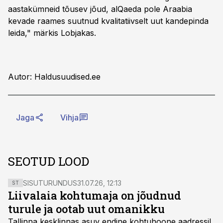
aastakümneid tõusev jõud, alQaeda pole Araabia
kevade raames suutnud kvalitatiivselt uut kandepinda
leida," märkis Lobjakas.
Autor: Haldusuudised.ee
Jaga
Vihja
SEOTUD LOOD
SISUTURUNDUS
31.07.26, 12:13
ST
Liivalaia kohtumaja on jõudnud
turule ja ootab uut omanikku
Tallinna kesklinnas asuv endine kohtuhoone aadressil