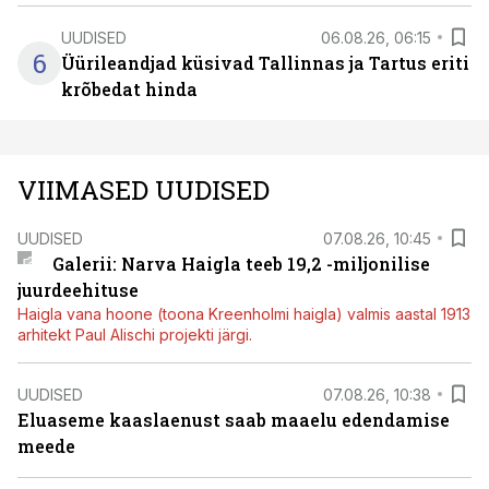
UUDISED
06.08.26, 06:15
6
Üürileandjad küsivad Tallinnas ja Tartus eriti
krõbedat hinda
VIIMASED UUDISED
UUDISED
07.08.26, 10:45
Galerii: Narva Haigla teeb 19,2 -miljonilise
juurdeehituse
Haigla vana hoone (toona Kreenholmi haigla) valmis aastal 1913
arhitekt Paul Alischi projekti järgi.
UUDISED
07.08.26, 10:38
Eluaseme kaaslaenust saab maaelu edendamise
meede