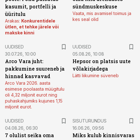
kasumit, portfelli ja
sündmuskeskuse
üüritulu
Vaata, mis avamisel toimus ja
kes seal olid
Arakas:
Konkurentidele
ütlen, et tehke järele või
makske kinni
UUDISED
UUDISED
30.07.26, 10:00
05.08.26, 10:08
Arco Vara juht:
Hepsor on platsis uute
pakkumine suureneb ja
võlakirjadega
hinnad kasvavad
Lätti liikumine süveneb
Arco Vara 2026. aasta
esimese poolaasta müügitulu
oli 4,32 miljonit eurot ning
puhaskahjumiks kujunes 1,15
miljonit eurot.
ST
UUDISED
SISUTURUNDUS
04.08.26, 06:30
16.06.26, 09:56
7 olulist seika oma
Miks kulub kinnisvaras