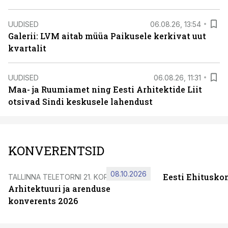
UUDISED
06.08.26, 13:54
Galerii: LVM aitab müüa Paikusele kerkivat uut
kvartalit
UUDISED
06.08.26, 11:31
Maa- ja Ruumiamet ning Eesti Arhitektide Liit
otsivad Sindi keskusele lahendust
KONVERENTSID
08.10.2026
Eesti Ehitusko
TALLINNA TELETORNI 21. KORRUSEL
Arhitektuuri ja arenduse
konverents 2026