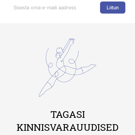
Liitun
TAGASI
KINNISVARAUUDISED