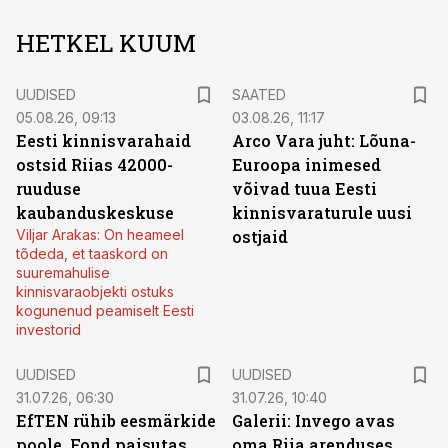
HETKEL KUUM
UUDISED
SAATED
05.08.26, 09:13
03.08.26, 11:17
Eesti kinnisvarahaid
Arco Vara juht: Lõuna-
ostsid Riias 42000-
Euroopa inimesed
ruuduse
võivad tuua Eesti
kaubanduskeskuse
kinnisvaraturule uusi
Viljar Arakas: On heameel
ostjaid
tõdeda, et taaskord on
suuremahulise
kinnisvaraobjekti ostuks
kogunenud peamiselt Eesti
investorid
UUDISED
UUDISED
31.07.26, 06:30
31.07.26, 10:40
EfTEN rühib eesmärkide
Galerii: Invego avas
poole. Fond paisutas
oma Riia arenduses