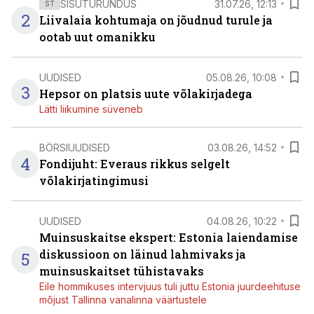
SISUTURUNDUS
31.07.26, 12:13
ST
2
Liivalaia kohtumaja on jõudnud turule ja
ootab uut omanikku
UUDISED
05.08.26, 10:08
3
Hepsor on platsis uute võlakirjadega
Lätti liikumine süveneb
BÖRSIUUDISED
03.08.26, 14:52
4
Fondijuht: Everaus rikkus selgelt
võlakirjatingimusi
UUDISED
04.08.26, 10:22
Muinsuskaitse ekspert: Estonia laiendamise
diskussioon on läinud lahmivaks ja
5
muinsuskaitset tühistavaks
Eile hommikuses intervjuus tuli juttu Estonia juurdeehituse
mõjust Tallinna vanalinna väärtustele