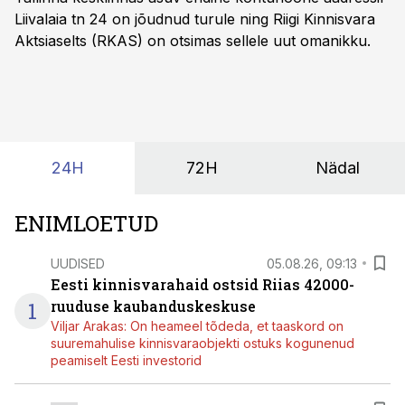
Liivalaia tn 24 on jõudnud turule ning Riigi Kinnisvara
Aktsiaselts (RKAS) on otsimas sellele uut omanikku.
24H
72H
Nädal
ENIMLOETUD
UUDISED
05.08.26, 09:13
Eesti kinnisvarahaid ostsid Riias 42000-
1
ruuduse kaubanduskeskuse
Viljar Arakas: On heameel tõdeda, et taaskord on
suuremahulise kinnisvaraobjekti ostuks kogunenud
peamiselt Eesti investorid