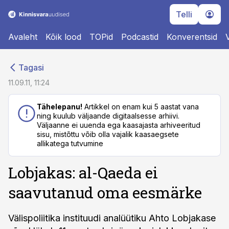
Telli
Avaleht
Kõik lood
TOPid
Podcastid
Konverentsid
cebook
cebook
Tagasi
Twitter)
Twitter)
11.09.11, 11:24
kedIn
kedIn
Tähelepanu!
Artikkel on enam kui 5 aastat vana
ning kuulub väljaande digitaalsesse arhiivi.
ail
ail
Väljaanne ei uuenda ega kaasajasta arhiveeritud
sisu, mistõttu võib olla vajalik kaasaegsete
k
k
allikatega tutvumine
Lobjakas: al-Qaeda ei
saavutanud oma eesmärke
Välispoliitika instituudi analüütiku Ahto Lobjakase