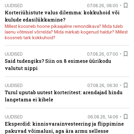
UUDISED
07.08.26, 08:00
Korteriühistute valus dilemma: kokkuhoid või
kulude edasilükkamine?
Millest koosneb hoone pikaajaline remondikava? Mida tuleb
laenu võtmisel võrrelda? Mida märkab kogenud haldur? Millest
koosneb tark kokkuhoid?
UUDISED
07.08.26, 07:00
Said tudengiks? Siin on 8 esimese üürikodu
valutut nippi
UUDISED
07.08.26, 06:30
Turul uputab uutest korteritest: arendajad hindu
langetama ei kibele
UUDISED
06.08.26, 14:06
Eksperdid: kinnisvarainvesteering ja flippimine
pakuvad võimalusi, aga ära armu sellesse