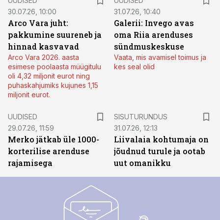
UUDISED
UUDISED
30.07.26, 10:00
31.07.26, 10:40
Arco Vara juht:
Galerii: Invego avas
pakkumine suureneb ja
oma Riia arenduses
hinnad kasvavad
sündmuskeskuse
Arco Vara 2026. aasta
Vaata, mis avamisel toimus ja
esimese poolaasta müügitulu
kes seal olid
oli 4,32 miljonit eurot ning
puhaskahjumiks kujunes 1,15
miljonit eurot.
ST
UUDISED
SISUTURUNDUS
29.07.26, 11:59
31.07.26, 12:13
Merko jätkab üle 1000-
Liivalaia kohtumaja on
korterilise arenduse
jõudnud turule ja ootab
rajamisega
uut omanikku