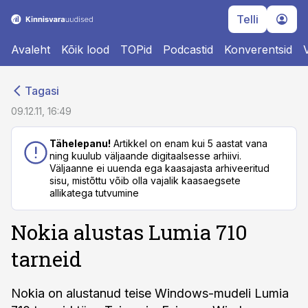
Telli
Avaleht
Kõik lood
TOPid
Podcastid
Konverentsid
cebook
cebook
Tagasi
Twitter)
Twitter)
09.12.11, 16:49
kedIn
kedIn
Tähelepanu!
Artikkel on enam kui 5 aastat vana
ning kuulub väljaande digitaalsesse arhiivi.
ail
ail
Väljaanne ei uuenda ega kaasajasta arhiveeritud
sisu, mistõttu võib olla vajalik kaasaegsete
k
k
allikatega tutvumine
Nokia alustas Lumia 710
tarneid
Nokia on alustanud teise Windows-mudeli Lumia