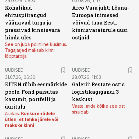
29.07.26, 06:30
03.08.26, 11:17
Kohalikud
Arco Vara juht: Lõuna-
ehituspiirangud
Euroopa inimesed
väänavad turgu ja
võivad tuua Eesti
pressivad kinnisvara
kinnisvaraturule uusi
hinda üles
ostjaid
See on juba poliitiline küsimus.
Tagajärjed maksab kinni
lõpptarbija
UUDISED
UUDISED
31.07.26, 06:30
28.07.26, 11:03
EfTEN rühib eesmärkide
Galerii: Restate ostis
poole. Fond paisutas
logistikagigandi 3
kasumit, portfelli ja
keskust
üüritulu
Vaata, mida kõike see ost
sisaldab
Arakas:
Konkurentidele
ütlen, et tehke järele või
makske kinni