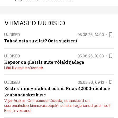
VIIMASED UUDISED
UUDISED
05.08.26, 14:00
Tahad osta suvilat? Oota sügiseni
UUDISED
05.08.26, 10:08
Hepsor on platsis uute võlakirjadega
Lätti liikumine süveneb
UUDISED
05.08.26, 09:13
Eesti kinnisvarahaid ostsid Riias 42000-ruuduse
kaubanduskeskuse
Viljar Arakas: On heameel tõdeda, et taaskord on
suuremahulise kinnisvaraobjekti ostuks kogunenud peamiselt
Eesti investorid