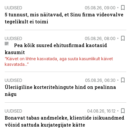
UUDISED
05.08.26, 09:00
5 tunnust, mis näitavad, et Sinu firma videovalve
tegelikult ei toimi
UUDISED
05.08.26, 08:00
Pea kõik suured ehitusfirmad kaotasid
kasumit
“Käivet on lihtne kasvatada, aga suuta kasumlikult käivet
kasvatada...”
UUDISED
05.08.26, 06:30
Üleriigiline korteritehingute hind on pealinna
nägu
UUDISED
04.08.26, 16:12
Bonavat tabas andmeleke, klientide isikuandmed
võisid sattuda kurjategijate kätte