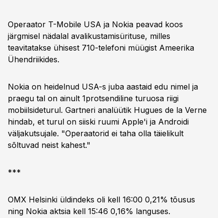
Operaator T-Mobile USA ja Nokia peavad koos
järgmisel nädalal avalikustamisürituse, milles
teavitatakse ühisest 710-telefoni müügist Ameerika
Ühendriikides.
Nokia on heidelnud USA-s juba aastaid edu nimel ja
praegu tal on ainult 1protsendiline turuosa riigi
mobiilsideturul. Gartneri analüütik Hugues de la Verne
hindab, et turul on siiski ruumi Apple'i ja Androidi
väljakutsujale. "Operaatorid ei taha olla täielikult
sõltuvad neist kahest."
***
OMX Helsinki üldindeks oli kell 16:00 0,21% tõusus
ning Nokia aktsia kell 15:46 0,16% languses.