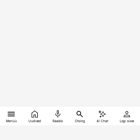
Menüü
Uudised
Raadio
Otsing
AI Chat
Logi sisse