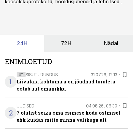
koosolekuprotokollid, hooldusjuhendid ja tehnilised
kirjeldused kogunevad erinevatesse süsteemidesse
ning lõpuks on tükk tegu, et üldse aru saada, kus
midagi asub. Ent see kõik saab tehisintellekti abiga olla
kordades lihtsam.
24H
72H
Nädal
ENIMLOETUD
SISUTURUNDUS
31.07.26, 12:13
ST
1
Liivalaia kohtumaja on jõudnud turule ja
ootab uut omanikku
UUDISED
04.08.26, 06:30
2
7 olulist seika oma esimese kodu ostmisel
ehk kuidas mitte minna valikuga alt