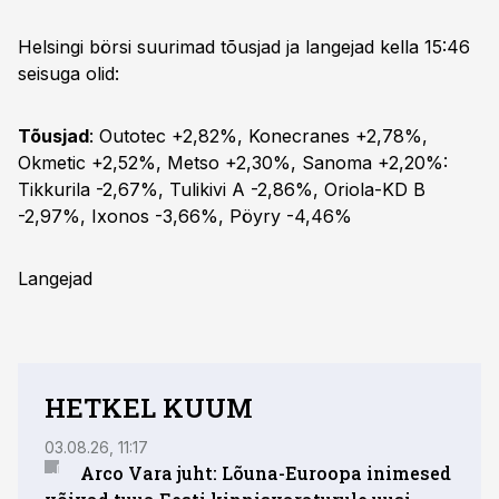
Helsingi börsi suurimad tõusjad ja langejad kella 15:46
seisuga olid:
Tõusjad
: Outotec +2,82%, Konecranes +2,78%,
Okmetic +2,52%, Metso +2,30%, Sanoma +2,20%:
Tikkurila -2,67%, Tulikivi A -2,86%, Oriola-KD B
-2,97%, Ixonos -3,66%, Pöyry -4,46%
Langejad
HETKEL KUUM
03.08.26, 11:17
03.08.
Arco Vara juht: Lõuna-Euroopa inimesed
Mitt