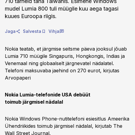
710 tarneid täna Taiwanis. Esimene Windows
mudel Lumia 800 tuli müügile kuu aega tagasi
kuues Euroopa riigis.
Jaga
Salvesta
Vihja
Nokia teatab, et järgmise seitsme päeva jooksul jõuab
Lumia 710 müügile Singapuris, Hongkongis, Indias ja
Venemaal ning globaalselt järgnevatel nädalatel.
Telefoni maksuvaba jaehind on 270 eurot, kirjutas
Arvopaperi
Nokia Lumia-telefonide USA debüüt
toimub järgmisel nädalal
Nokia Windows Phone-nutitelefoni esiesitlus Ameerika
Ühendriikides toimub järgmisel nädalal, kirjutab The
Wall Street Journal.