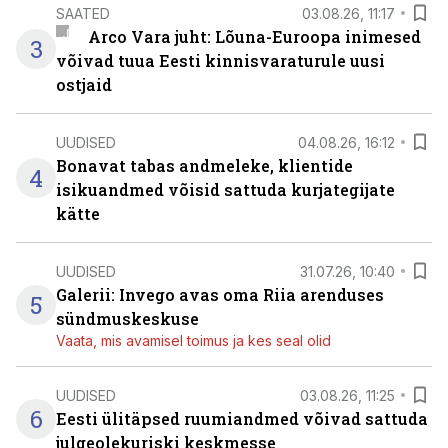
SAATED
03.08.26, 11:17
Arco Vara juht: Lõuna-Euroopa inimesed
3
võivad tuua Eesti kinnisvaraturule uusi
ostjaid
UUDISED
04.08.26, 16:12
Bonavat tabas andmeleke, klientide
4
isikuandmed võisid sattuda kurjategijate
kätte
UUDISED
31.07.26, 10:40
Galerii: Invego avas oma Riia arenduses
5
sündmuskeskuse
Vaata, mis avamisel toimus ja kes seal olid
UUDISED
03.08.26, 11:25
6
Eesti ülitäpsed ruumiandmed võivad sattuda
julgeolekuriski keskmesse