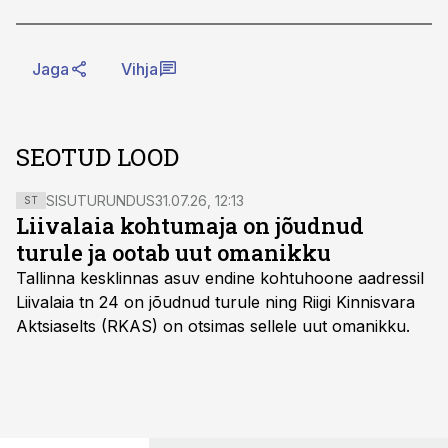
Jaga
Vihja
SEOTUD LOOD
SISUTURUNDUS
31.07.26, 12:13
ST
Liivalaia kohtumaja on jõudnud
turule ja ootab uut omanikku
Tallinna kesklinnas asuv endine kohtuhoone aadressil
Liivalaia tn 24 on jõudnud turule ning Riigi Kinnisvara
Aktsiaselts (RKAS) on otsimas sellele uut omanikku.