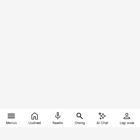
Menüü
Uudised
Raadio
Otsing
AI Chat
Logi sisse