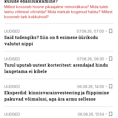
kulude edasilükkamine?
Millest koosneb hoone pikaajaline remondikava? Mida tuleb
laenu võtmisel võrrelda? Mida märkab kogenud haldur? Millest
koosneb tark kokkuhoid?
UUDISED
07.08.26, 07:00
Said tudengiks? Siin on 8 esimese üürikodu
valutut nippi
UUDISED
07.08.26, 06:30
Turul uputab uutest korteritest: arendajad hindu
langetama ei kibele
UUDISED
06.08.26, 14:06
Eksperdid: kinnisvarainvesteering ja flippimine
pakuvad võimalusi, aga ära armu sellesse
UUDISED
06.08.26, 13:54