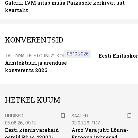
Galerii: LVM aitab müüa Paikusele kerkivat uut
kvartalit
KONVERENTSID
08.10.2026
Eesti Ehitusko
TALLINNA TELETORNI 21. KORRUSEL
Arhitektuuri ja arenduse
konverents 2026
HETKEL KUUM
UUDISED
SAATED
05.08.26, 09:13
03.08.26, 11:17
Eesti kinnisvarahaid
Arco Vara juht: Lõuna-
ostsid Riias 42000-
Euroopa inimesed