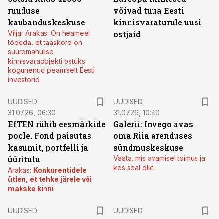
ruuduse
võivad tuua Eesti
kaubanduskeskuse
kinnisvaraturule uusi
Viljar Arakas: On heameel
ostjaid
tõdeda, et taaskord on
suuremahulise
kinnisvaraobjekti ostuks
kogunenud peamiselt Eesti
investorid
UUDISED
UUDISED
31.07.26, 06:30
31.07.26, 10:40
EfTEN rühib eesmärkide
Galerii: Invego avas
poole. Fond paisutas
oma Riia arenduses
kasumit, portfelli ja
sündmuskeskuse
üüritulu
Vaata, mis avamisel toimus ja
kes seal olid
Arakas:
Konkurentidele
ütlen, et tehke järele või
makske kinni
UUDISED
UUDISED