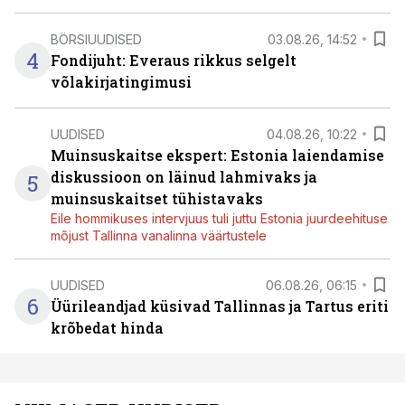
BÖRSIUUDISED
03.08.26, 14:52
4
Fondijuht: Everaus rikkus selgelt
võlakirjatingimusi
UUDISED
04.08.26, 10:22
Muinsuskaitse ekspert: Estonia laiendamise
diskussioon on läinud lahmivaks ja
5
muinsuskaitset tühistavaks
Eile hommikuses intervjuus tuli juttu Estonia juurdeehituse
mõjust Tallinna vanalinna väärtustele
UUDISED
06.08.26, 06:15
6
Üürileandjad küsivad Tallinnas ja Tartus eriti
krõbedat hinda