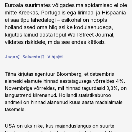
Euroala suurimates võlgades majapidamised ei ole
mitte Kreekas, Portugalis ega Iirimaal ja Hispaania
ei saa tipu lähedalegi – esikohal on hoopis
hollandlased oma hiiglaslike kodulaenudega,
kirjutas läinud aasta lõpul Wall Street Journal,
viidates riskidele, mida see endas kätkeb.
Jaga
Salvesta
Vihja
Täna kirjutas agentuur Bloomberg, et detsembris
alanesid elamute hinnad aastatagusega võrreldes 4%.
Novembriga võrreldes, mil hinnad tagurdasid 3,3%, on
langustrend kiirenenud. Hollandi statistikabüroo
andmeil on hinnad alanenud kuue aasta madalaimale
tasemele.
USA on üks riike, kus majanduslangus on suurte