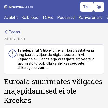
Telli
Avaleht
Kõik lood
TOPid
Podcastid
Konverentsid
cebook
cebook
Tagasi
Twitter)
Twitter)
20.01.12, 11:43
kedIn
kedIn
Tähelepanu!
Artikkel on enam kui 5 aastat vana
ning kuulub väljaande digitaalsesse arhiivi.
ail
ail
Väljaanne ei uuenda ega kaasajasta arhiveeritud
sisu, mistõttu võib olla vajalik kaasaegsete
k
k
allikatega tutvumine
Euroala suurimates võlgades
majapidamised ei ole
Kreekas