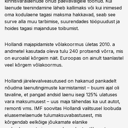
kinnisvaralaenude ohud päevavalgele toonud. Kui
laenude teenindamine läheb kallimaks või kui inimesed
oma kodulaene tagasi maksma hakkavad, seab see
surve alla muu tarbimise, suurendades tööpuudust ja
hoides tagasi majanduse toibumist.
Hollandi majapidamiste võlakoormus ületas 2010. a
andmetel kasutada oleva tulu 240 protsendi võrra, mis
on euroalal kõrgeim näit. Euroopas on ainult taanlastel
veel kõrgem võlakoormus.
Hollandi järelevalveasutused on hakanud pankadelt
nõudma laenutingimuste karmistamist – buumi ajal oli
tavaline, et pangad andsid laenu isegi 125% ulatuses
vara maksumusest – uus maja tähendas ka uut autot,
remonti vms. IMF soovitas Hollandi valitsusel loobuda
eluasemelaenude tulumaksuvabastusest, mis
kõrgendab eelkõige jõukamate elanike