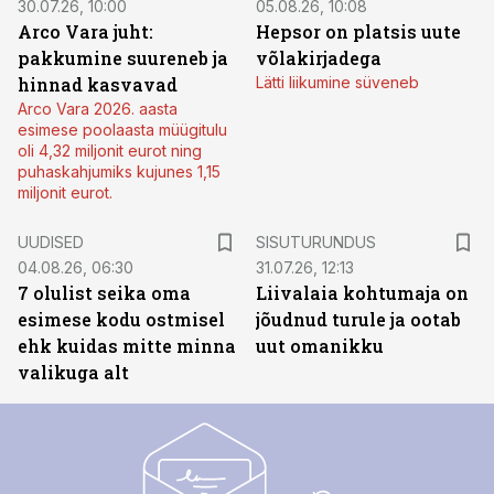
30.07.26, 10:00
05.08.26, 10:08
Arco Vara juht:
Hepsor on platsis uute
pakkumine suureneb ja
võlakirjadega
hinnad kasvavad
Lätti liikumine süveneb
Arco Vara 2026. aasta
esimese poolaasta müügitulu
oli 4,32 miljonit eurot ning
puhaskahjumiks kujunes 1,15
miljonit eurot.
ST
UUDISED
SISUTURUNDUS
04.08.26, 06:30
31.07.26, 12:13
7 olulist seika oma
Liivalaia kohtumaja on
esimese kodu ostmisel
jõudnud turule ja ootab
ehk kuidas mitte minna
uut omanikku
valikuga alt