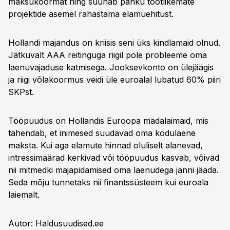
maksukoormat ning suunab panku tootlikemate
projektide asemel rahastama elamuehitust.
Hollandi majandus on kriisis seni üks kindlamaid olnud.
Jätkuvalt AAA reitinguga riigil pole probleeme oma
laenuvajaduse katmisega. Jooksevkonto on ülejäägis
ja riigi võlakoormus veidi üle euroalal lubatud 60% piiri
SKPst.
Tööpuudus on Hollandis Euroopa madalaimaid, mis
tähendab, et inimesed suudavad oma kodulaene
maksta. Kui aga elamute hinnad oluliselt alanevad,
intressimäärad kerkivad või tööpuudus kasvab, võivad
nii mitmedki majapidamised oma laenudega jänni jääda.
Seda mõju tunnetaks nii finantssüsteem kui euroala
laiemalt.
Autor: Haldusuudised.ee