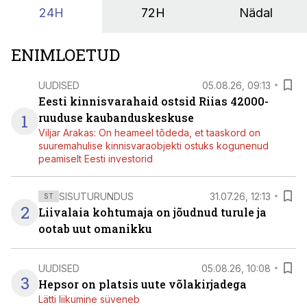
24H
72H
Nädal
ENIMLOETUD
UUDISED
05.08.26, 09:13
Eesti kinnisvarahaid ostsid Riias 42000-
1
ruuduse kaubanduskeskuse
Viljar Arakas: On heameel tõdeda, et taaskord on
suuremahulise kinnisvaraobjekti ostuks kogunenud
peamiselt Eesti investorid
SISUTURUNDUS
31.07.26, 12:13
ST
2
Liivalaia kohtumaja on jõudnud turule ja
ootab uut omanikku
UUDISED
05.08.26, 10:08
3
Hepsor on platsis uute võlakirjadega
Lätti liikumine süveneb