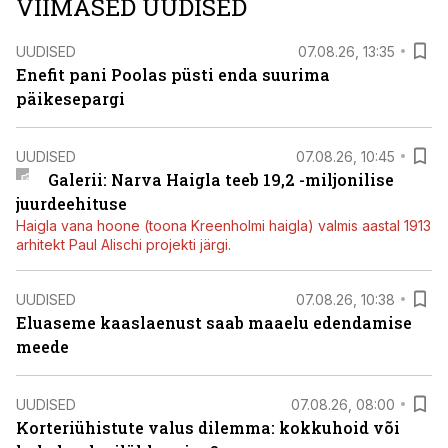
VIIMASED UUDISED
UUDISED
07.08.26, 13:35
Enefit pani Poolas püsti enda suurima
päikesepargi
UUDISED
07.08.26, 10:45
Galerii: Narva Haigla teeb 19,2 -miljonilise
juurdeehituse
Haigla vana hoone (toona Kreenholmi haigla) valmis aastal 1913
arhitekt Paul Alischi projekti järgi.
UUDISED
07.08.26, 10:38
Eluaseme kaaslaenust saab maaelu edendamise
meede
UUDISED
07.08.26, 08:00
Korteriühistute valus dilemma: kokkuhoid või