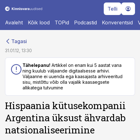
Telli
Avaleht
Kõik lood
TOPid
Podcastid
Konverentsid
cebook
cebook
Tagasi
Twitter)
Twitter)
31.01.12, 13:30
kedIn
kedIn
Tähelepanu!
Artikkel on enam kui 5 aastat vana
ning kuulub väljaande digitaalsesse arhiivi.
ail
ail
Väljaanne ei uuenda ega kaasajasta arhiveeritud
sisu, mistõttu võib olla vajalik kaasaegsete
k
k
allikatega tutvumine
Hispaania kütusekompanii
Argentina üksust ähvardab
natsionaliseerimine