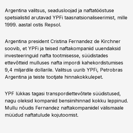
Argentina valitsus, seadusloojad ja naftatööstuse
spetsialistid arutavad YPFi taasnatsionaliseerimist, mille
1999. aastal ostis Repsol.
Argentina president Cristina Fernandez de Kirchner
soovib, et YPFi ja teised naftakompaniid uuendaksid
investeeringuid nafta tootmisesse, süüdistades
ettevõtteid mulluses nafta impordi kahekordistumises
9,4 miljardile dollarile. Valitsus uurib YPFi, Petrobras
Argentina ja teiste tootjate hinnakokkulepet.
YPF lükkas tagasi transpordiettevõtete süüdistused,
nagu oleksid kompaniid bensiinihinnad kokku leppinud.
Mullu nõudis Fernandez naftakompaniidel välismaale
müüdud naftatulude kojutoomist.