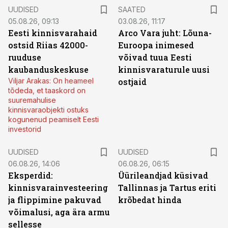
UUDISED
SAATED
05.08.26, 09:13
03.08.26, 11:17
Eesti kinnisvarahaid
Arco Vara juht: Lõuna-
ostsid Riias 42000-
Euroopa inimesed
ruuduse
võivad tuua Eesti
kaubanduskeskuse
kinnisvaraturule uusi
Viljar Arakas: On heameel
ostjaid
tõdeda, et taaskord on
suuremahulise
kinnisvaraobjekti ostuks
kogunenud peamiselt Eesti
investorid
UUDISED
UUDISED
06.08.26, 14:06
06.08.26, 06:15
Eksperdid:
Üürileandjad küsivad
kinnisvarainvesteering
Tallinnas ja Tartus eriti
ja flippimine pakuvad
krõbedat hinda
võimalusi, aga ära armu
sellesse