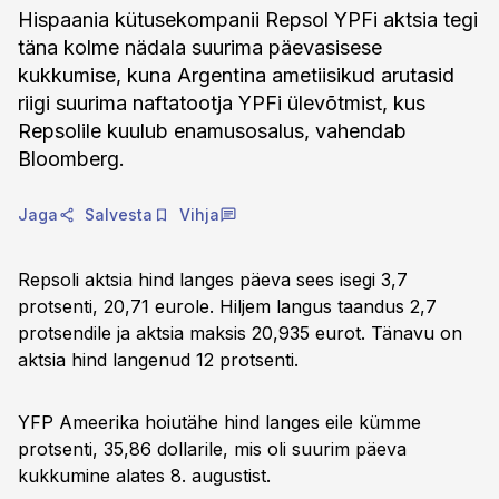
Hispaania kütusekompanii Repsol YPFi aktsia tegi
täna kolme nädala suurima päevasisese
kukkumise, kuna Argentina ametiisikud arutasid
riigi suurima naftatootja YPFi ülevõtmist, kus
Repsolile kuulub enamusosalus, vahendab
Bloomberg.
Jaga
Salvesta
Vihja
Repsoli aktsia hind langes päeva sees isegi 3,7
protsenti, 20,71 eurole. Hiljem langus taandus 2,7
protsendile ja aktsia maksis 20,935 eurot. Tänavu on
aktsia hind langenud 12 protsenti.
YFP Ameerika hoiutähe hind langes eile kümme
protsenti, 35,86 dollarile, mis oli suurim päeva
kukkumine alates 8. augustist.