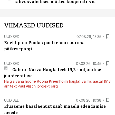
rahvusvahelises mõttes kooperatiivid
VIIMASED UUDISED
UUDISED
07.08.26, 13:35
Enefit pani Poolas püsti enda suurima
päikesepargi
UUDISED
07.08.26, 10:45
Galerii: Narva Haigla teeb 19,2 -miljonilise
juurdeehituse
Haigla vana hoone (toona Kreenholmi haigla) valmis aastal 1913
arhitekt Paul Alischi projekti järgi.
UUDISED
07.08.26, 10:38
Eluaseme kaaslaenust saab maaelu edendamise
meede