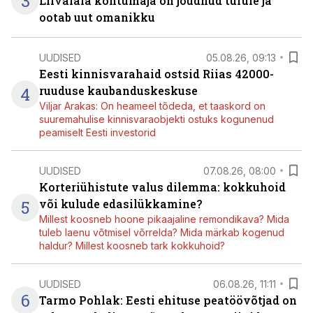
3
Liivalaia kohtumaja on jõudnud turule ja
ootab uut omanikku
UUDISED
05.08.26, 09:13
Eesti kinnisvarahaid ostsid Riias 42000-
4
ruuduse kaubanduskeskuse
Viljar Arakas: On heameel tõdeda, et taaskord on
suuremahulise kinnisvaraobjekti ostuks kogunenud
peamiselt Eesti investorid
UUDISED
07.08.26, 08:00
Korteriühistute valus dilemma: kokkuhoid
5
või kulude edasilükkamine?
Millest koosneb hoone pikaajaline remondikava? Mida
tuleb laenu võtmisel võrrelda? Mida märkab kogenud
haldur? Millest koosneb tark kokkuhoid?
UUDISED
06.08.26, 11:11
6
Tarmo Pohlak: Eesti ehituse peatöövõtjad on