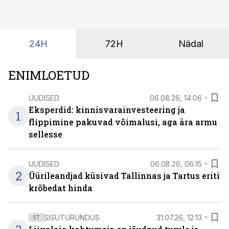
tehisintellekt neist midagi mõistlikku välja lugeda
suudaks.
24H
72H
Nädal
ENIMLOETUD
UUDISED
06.08.26, 14:06
Eksperdid: kinnisvarainvesteering ja
1
flippimine pakuvad võimalusi, aga ära armu
sellesse
UUDISED
06.08.26, 06:15
2
Üürileandjad küsivad Tallinnas ja Tartus eriti
krõbedat hinda
SISUTURUNDUS
31.07.26, 12:13
ST