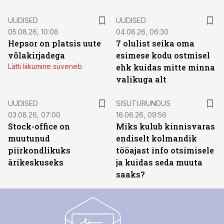
UUDISED
UUDISED
05.08.26, 10:08
04.08.26, 06:30
Hepsor on platsis uute
7 olulist seika oma
võlakirjadega
esimese kodu ostmisel
Lätti liikumine süveneb
ehk kuidas mitte minna
valikuga alt
ST
UUDISED
SISUTURUNDUS
03.08.26, 07:00
16.06.26, 09:56
Stock-office on
Miks kulub kinnisvaras
muutunud
endiselt kolmandik
piirkondlikuks
tööajast info otsimisele
ärikeskuseks
ja kuidas seda muuta
saaks?