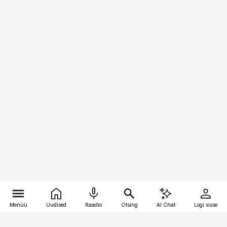
Menüü
Uudised
Raadio
Otsing
AI Chat
Logi sisse