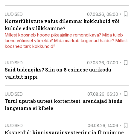
UUDISED
07.08.26, 08:00
Korteriühistute valus dilemma: kokkuhoid või
kulude edasilükkamine?
Millest koosneb hoone pikaajaline remondikava? Mida tuleb
laenu võtmisel võrrelda? Mida märkab kogenud haldur? Millest
koosneb tark kokkuhoid?
UUDISED
07.08.26, 07:00
Said tudengiks? Siin on 8 esimese üürikodu
valutut nippi
UUDISED
07.08.26, 06:30
Turul uputab uutest korteritest: arendajad hindu
langetama ei kibele
UUDISED
06.08.26, 14:06
Eksperdid: kinnisvarainvesteering ja flippimine