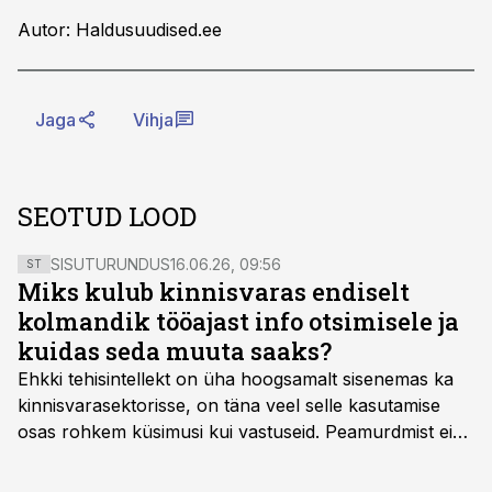
Autor: Haldusuudised.ee
Jaga
Vihja
SEOTUD LOOD
SISUTURUNDUS
16.06.26, 09:56
ST
Miks kulub kinnisvaras endiselt
kolmandik tööajast info otsimisele ja
kuidas seda muuta saaks?
Ehkki tehisintellekt on üha hoogsamalt sisenemas ka
kinnisvarasektorisse, on täna veel selle kasutamise
osas rohkem küsimusi kui vastuseid. Peamurdmist ei
tekita niivõrd see, millist AI-lahendust kasutada, vaid
kas ettevõtte andmed on üldse sellisel kujul olemas, et