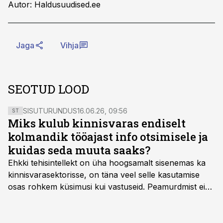
Autor: Haldusuudised.ee
Jaga
Vihja
SEOTUD LOOD
SISUTURUNDUS
16.06.26, 09:56
ST
Miks kulub kinnisvaras endiselt
kolmandik tööajast info otsimisele ja
kuidas seda muuta saaks?
Ehkki tehisintellekt on üha hoogsamalt sisenemas ka
kinnisvarasektorisse, on täna veel selle kasutamise
osas rohkem küsimusi kui vastuseid. Peamurdmist ei
tekita niivõrd see, millist AI-lahendust kasutada, vaid
kas ettevõtte andmed on üldse sellisel kujul olemas, et
tehisintellekt neist midagi mõistlikku välja lugeda