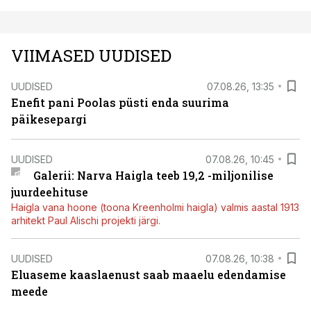
VIIMASED UUDISED
UUDISED
07.08.26, 13:35
Enefit pani Poolas püsti enda suurima
päikesepargi
UUDISED
07.08.26, 10:45
Galerii: Narva Haigla teeb 19,2 -miljonilise
juurdeehituse
Haigla vana hoone (toona Kreenholmi haigla) valmis aastal 1913
arhitekt Paul Alischi projekti järgi.
UUDISED
07.08.26, 10:38
Eluaseme kaaslaenust saab maaelu edendamise
meede