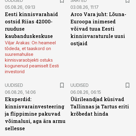
UUDISED
SAATED
05.08.26, 09:13
03.08.26, 11:17
Eesti kinnisvarahaid
Arco Vara juht: Lõuna-
ostsid Riias 42000-
Euroopa inimesed
ruuduse
võivad tuua Eesti
kaubanduskeskuse
kinnisvaraturule uusi
Viljar Arakas: On heameel
ostjaid
tõdeda, et taaskord on
suuremahulise
kinnisvaraobjekti ostuks
kogunenud peamiselt Eesti
investorid
UUDISED
UUDISED
06.08.26, 14:06
06.08.26, 06:15
Eksperdid:
Üürileandjad küsivad
kinnisvarainvesteering
Tallinnas ja Tartus eriti
ja flippimine pakuvad
krõbedat hinda
võimalusi, aga ära armu
sellesse