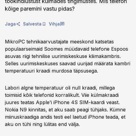
töökindlustust külmades tingimustes. Mis telefon
kõige paremini vastu pidas?
Jaga
Salvesta
Vihja
MikroPC tehnikaarvustajate meeskond katsetas
populaarseimaid Soomes müüdavaid telefone Espoos
asuvas riigi tehnilise uurimiskeskuse kliimakambris.
Selles uurimiskeskuses saavad uurijad määrata kambri
temperatuuri kraadi murdosa täpsusega.
Labori algne temperatuur oli null kraadi, millega
toimisid kõik telefonid korralikult. Viie külmakraadi
juures teatas Apple'i iPhone 4S SIM-kaardi veast.
Nokia N9 kinnitas, et aku saab peagi tühjaks. Kümne
miinuskraadiga andis testi eel laetud iPhone teada, et
aku on tühi ning lülitas end välja.