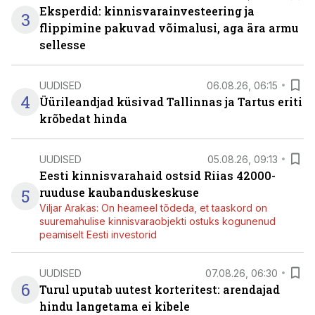
Eksperdid: kinnisvarainvesteering ja
3
flippimine pakuvad võimalusi, aga ära armu
sellesse
UUDISED
06.08.26, 06:15
4
Üürileandjad küsivad Tallinnas ja Tartus eriti
krõbedat hinda
UUDISED
05.08.26, 09:13
Eesti kinnisvarahaid ostsid Riias 42000-
5
ruuduse kaubanduskeskuse
Viljar Arakas: On heameel tõdeda, et taaskord on
suuremahulise kinnisvaraobjekti ostuks kogunenud
peamiselt Eesti investorid
UUDISED
07.08.26, 06:30
6
Turul uputab uutest korteritest: arendajad
hindu langetama ei kibele