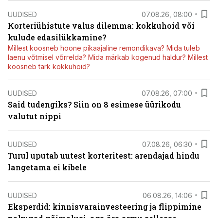
UUDISED
07.08.26, 08:00
Korteriühistute valus dilemma: kokkuhoid või
kulude edasilükkamine?
Millest koosneb hoone pikaajaline remondikava? Mida tuleb
laenu võtmisel võrrelda? Mida märkab kogenud haldur? Millest
koosneb tark kokkuhoid?
UUDISED
07.08.26, 07:00
Said tudengiks? Siin on 8 esimese üürikodu
valutut nippi
UUDISED
07.08.26, 06:30
Turul uputab uutest korteritest: arendajad hindu
langetama ei kibele
UUDISED
06.08.26, 14:06
Eksperdid: kinnisvarainvesteering ja flippimine