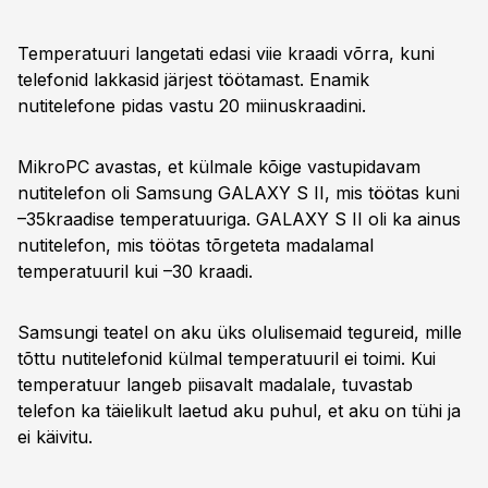
Temperatuuri langetati edasi viie kraadi võrra, kuni
telefonid lakkasid järjest töötamast. Enamik
nutitelefone pidas vastu 20 miinuskraadini.
MikroPC avastas, et külmale kõige vastupidavam
nutitelefon oli Samsung GALAXY S II, mis töötas kuni
–35kraadise temperatuuriga. GALAXY S II oli ka ainus
nutitelefon, mis töötas tõrgeteta madalamal
temperatuuril kui –30 kraadi.
Samsungi teatel on aku üks olulisemaid tegureid, mille
tõttu nutitelefonid külmal temperatuuril ei toimi. Kui
temperatuur langeb piisavalt madalale, tuvastab
telefon ka täielikult laetud aku puhul, et aku on tühi ja
ei käivitu.