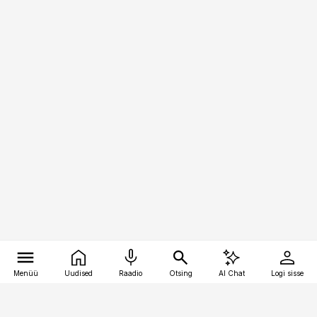
Menüü
Uudised
Raadio
Otsing
AI Chat
Logi sisse