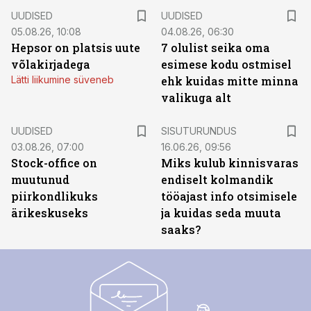
UUDISED
UUDISED
05.08.26, 10:08
04.08.26, 06:30
Hepsor on platsis uute
7 olulist seika oma
võlakirjadega
esimese kodu ostmisel
Lätti liikumine süveneb
ehk kuidas mitte minna
valikuga alt
ST
UUDISED
SISUTURUNDUS
03.08.26, 07:00
16.06.26, 09:56
Stock-office on
Miks kulub kinnisvaras
muutunud
endiselt kolmandik
piirkondlikuks
tööajast info otsimisele
ärikeskuseks
ja kuidas seda muuta
saaks?