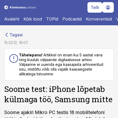
Telli
Avaleht
Kõik lood
TOPid
Podcastid
Konverentsid
cebook
cebook
Tagasi
Twitter)
Twitter)
15.02.12, 18:07
kedIn
kedIn
Tähelepanu!
Artikkel on enam kui 5 aastat vana
ning kuulub väljaande digitaalsesse arhiivi.
ail
ail
Väljaanne ei uuenda ega kaasajasta arhiveeritud
sisu, mistõttu võib olla vajalik kaasaegsete
k
k
allikatega tutvumine
Soome test: iPhone lõpetab
külmaga töö, Samsung mitte
Soome ajakiri Mikro PC testis 18 mobiiltelefoni