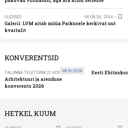
pakuvad võimalusi, aga ära armu sellesse
UUDISED
06.08.26, 13:54
Galerii: LVM aitab müüa Paikusele kerkivat uut
kvartalit
KONVERENTSID
08.10.2026
Eesti Ehitusko
TALLINNA TELETORNI 21. KORRUSEL
Arhitektuuri ja arenduse
konverents 2026
HETKEL KUUM