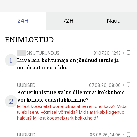
suudaks.
24H
72H
Nädal
ENIMLOETUD
SISUTURUNDUS
31.07.26, 12:13
ST
1
Liivalaia kohtumaja on jõudnud turule ja
ootab uut omanikku
UUDISED
07.08.26, 08:00
Korteriühistute valus dilemma: kokkuhoid
2
või kulude edasilükkamine?
Millest koosneb hoone pikaajaline remondikava? Mida
tuleb laenu võtmisel võrrelda? Mida märkab kogenud
haldur? Millest koosneb tark kokkuhoid?
UUDISED
06.08.26, 14:06