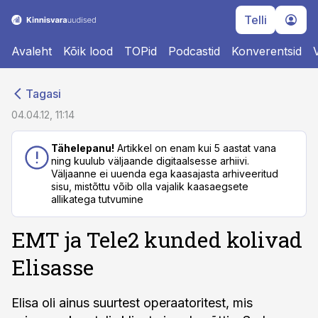
Telli
Avaleht
Kõik lood
TOPid
Podcastid
Konverentsid
cebook
cebook
Tagasi
Twitter)
Twitter)
04.04.12, 11:14
kedIn
kedIn
Tähelepanu!
Artikkel on enam kui 5 aastat vana
ning kuulub väljaande digitaalsesse arhiivi.
ail
ail
Väljaanne ei uuenda ega kaasajasta arhiveeritud
sisu, mistõttu võib olla vajalik kaasaegsete
k
k
allikatega tutvumine
EMT ja Tele2 kunded kolivad
Elisasse
Elisa oli ainus suurtest operaatoritest, mis