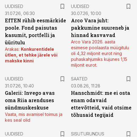
UUDISED
UUDISED
31.07.26, 06:30
30.07.26, 10:00
EfTEN rühib eesmärkide
Arco Vara juht:
poole. Fond paisutas
pakkumine suureneb ja
kasumit, portfelli ja
hinnad kasvavad
üüritulu
Arco Vara 2026. aasta
esimese poolaasta müügitulu
Arakas:
Konkurentidele
oli 4,32 miljonit eurot ning
ütlen, et tehke järele või
puhaskahjumiks kujunes 1,15
makske kinni
miljonit eurot.
UUDISED
SAATED
31.07.26, 10:40
03.08.26, 11:28
Galerii: Invego avas
Hanschmidt: me ei osta
oma Riia arenduses
enam odavaid
sündmuskeskuse
ettevõtteid, vaid otsime
Vaata, mis avamisel toimus ja
tõhusaid tegijaid
kes seal olid
ST
UUDISED
SISUTURUNDUS