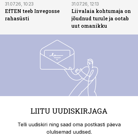
31.07.26, 10:23
31.07.26, 12:13
EfTEN teeb Invegosse
Liivalaia kohtumaja on
rahasüsti
jõudnud turule ja ootab
uut omanikku
LIITU UUDISKIRJAGA
Telli uudiskiri ning saad oma postkasti päeva
olulisemad uudised.