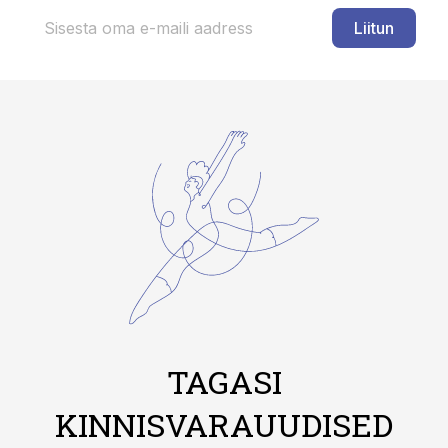
Liitun
TAGASI
KINNISVARAUUDISED