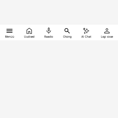
Menüü
Uudised
Raadio
Otsing
AI Chat
Logi sisse
Vana-Lõuna 39/1, 19094 Tallinn
(+372) 667 0111
kinnisvarauudised@kinnisvarauudised.ee
Telli
Reklaam
Firmast
Sisu kasutamisõigused
Ajakirjaniku
eetikakoodeks