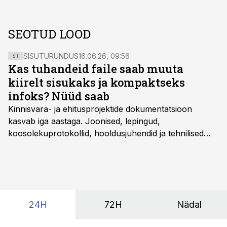
SEOTUD LOOD
SISUTURUNDUS
16.06.26, 09:56
ST
Kas tuhandeid faile saab muuta
kiirelt sisukaks ja kompaktseks
infoks? Nüüd saab
Kinnisvara- ja ehitusprojektide dokumentatsioon
kasvab iga aastaga. Joonised, lepingud,
koosolekuprotokollid, hooldusjuhendid ja tehnilised
kirjeldused kogunevad erinevatesse süsteemidesse
ning lõpuks on tükk tegu, et üldse aru saada, kus
midagi asub. Ent see kõik saab tehisintellekti abiga olla
kordades lihtsam.
24H
72H
Nädal