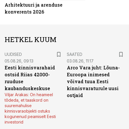
Arhitektuuri ja arenduse
konverents 2026
HETKEL KUUM
UUDISED
SAATED
05.08.26, 09:13
03.08.26, 11:17
Eesti kinnisvarahaid
Arco Vara juht: Lõuna-
ostsid Riias 42000-
Euroopa inimesed
ruuduse
võivad tuua Eesti
kaubanduskeskuse
kinnisvaraturule uusi
Viljar Arakas: On heameel
ostjaid
tõdeda, et taaskord on
suuremahulise
kinnisvaraobjekti ostuks
kogunenud peamiselt Eesti
investorid