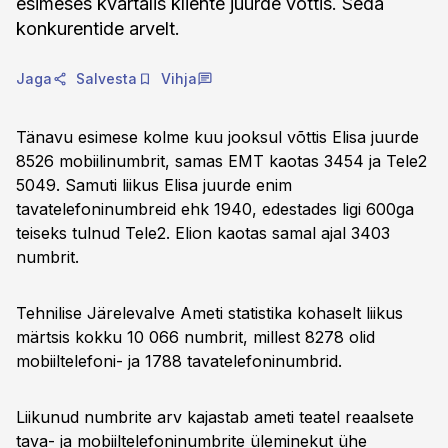
esimeses kvartalis kliente juurde võttis. Seda
konkurentide arvelt.
Jaga
Salvesta
Vihja
Tänavu esimese kolme kuu jooksul võttis Elisa juurde
8526 mobiilinumbrit, samas EMT kaotas 3454 ja Tele2
5049. Samuti liikus Elisa juurde enim
tavatelefoninumbreid ehk 1940, edestades ligi 600ga
teiseks tulnud Tele2. Elion kaotas samal ajal 3403
numbrit.
Tehnilise Järelevalve Ameti statistika kohaselt liikus
märtsis kokku 10 066 numbrit, millest 8278 olid
mobiiltelefoni- ja 1788 tavatelefoninumbrid.
Liikunud numbrite arv kajastab ameti teatel reaalsete
tava- ja mobiiltelefoninumbrite üleminekut ühe