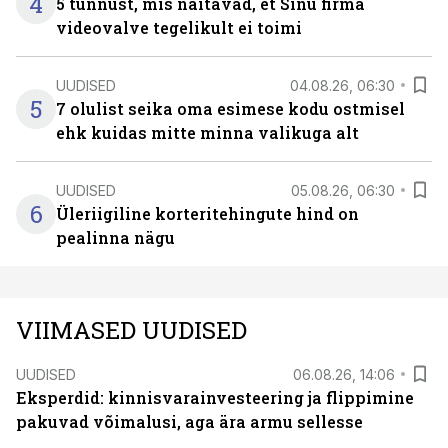
4
5 tunnust, mis näitavad, et Sinu firma
videovalve tegelikult ei toimi
UUDISED
04.08.26, 06:30
5
7 olulist seika oma esimese kodu ostmisel
ehk kuidas mitte minna valikuga alt
UUDISED
05.08.26, 06:30
6
Üleriigiline korteritehingute hind on
pealinna nägu
VIIMASED UUDISED
UUDISED
06.08.26, 14:06
Eksperdid: kinnisvarainvesteering ja flippimine
pakuvad võimalusi, aga ära armu sellesse