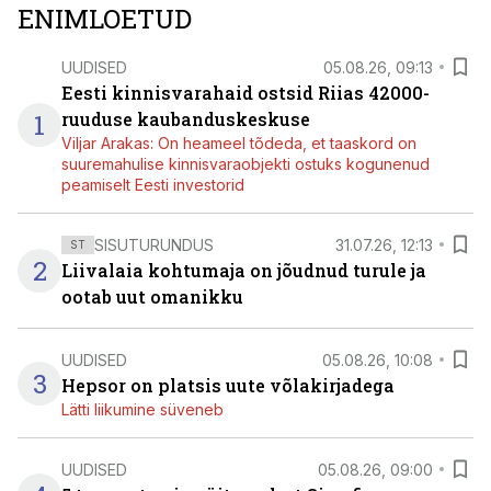
ENIMLOETUD
UUDISED
05.08.26, 09:13
Eesti kinnisvarahaid ostsid Riias 42000-
1
ruuduse kaubanduskeskuse
Viljar Arakas: On heameel tõdeda, et taaskord on
suuremahulise kinnisvaraobjekti ostuks kogunenud
peamiselt Eesti investorid
SISUTURUNDUS
31.07.26, 12:13
ST
2
Liivalaia kohtumaja on jõudnud turule ja
ootab uut omanikku
UUDISED
05.08.26, 10:08
3
Hepsor on platsis uute võlakirjadega
Lätti liikumine süveneb
UUDISED
05.08.26, 09:00