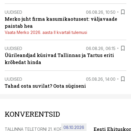
UUDISED
06.08.26, 10:50
Merko juht firma kasumikaotusest: väljavaade
paistab hea
Vaata Merko 2026. aasta II kvartali tulemusi
UUDISED
06.08.26, 06:15
Üürileandjad küsivad Tallinnas ja Tartus eriti
krõbedat hinda
UUDISED
05.08.26, 14:00
Tahad osta suvilat? Oota sügiseni
KONVERENTSID
08.10.2026
Eesti Ehitusko
TALLINNA TELETORNI 21. KORRUSEL