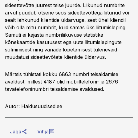
sideettevõtte juurest teise juurde. Liikunud numbrite
arvul puudub otsene seos sideettevõttega liitunud või
sealt lahkunud klientide üldarvuga, sest ühel kliendil
võib olla mitu numbrit, kuid samas üks liitumisleping.
Samuti ei kajasta numbriliikuvuse statistika
kõnekaartide kasutusest ega uute liitumislepingute
sõlmimisest ning vanade lõpetamisest tulenevaid
muudatusi sideettevõtete klientide üldarvus.
Märtsis tühistati kokku 6863 numbri teisaldamise
avaldust, millest 4187 olid mobiiltelefoni- ja 2676
tavatelefoninumbri teisaldamise avaldused.
Autor: Haldusuudised.ee
Jaga
Vihja