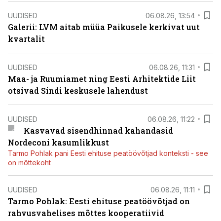
UUDISED
06.08.26, 13:54
Galerii: LVM aitab müüa Paikusele kerkivat uut
kvartalit
UUDISED
06.08.26, 11:31
Maa- ja Ruumiamet ning Eesti Arhitektide Liit
otsivad Sindi keskusele lahendust
UUDISED
06.08.26, 11:22
Kasvavad sisendhinnad kahandasid
Nordeconi kasumlikkust
Tarmo Pohlak pani Eesti ehituse peatöövõtjad konteksti - see
on mõttekoht
UUDISED
06.08.26, 11:11
Tarmo Pohlak: Eesti ehituse peatöövõtjad on
rahvusvahelises mõttes kooperatiivid