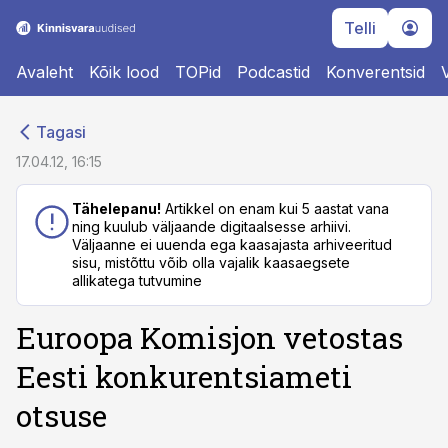
Telli
Avaleht
Kõik lood
TOPid
Podcastid
Konverentsid
cebook
cebook
Tagasi
Twitter)
Twitter)
17.04.12, 16:15
kedIn
kedIn
Tähelepanu!
Artikkel on enam kui 5 aastat vana
ning kuulub väljaande digitaalsesse arhiivi.
ail
ail
Väljaanne ei uuenda ega kaasajasta arhiveeritud
sisu, mistõttu võib olla vajalik kaasaegsete
k
k
allikatega tutvumine
Euroopa Komisjon vetostas
Eesti konkurentsiameti
otsuse