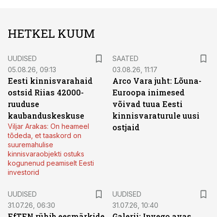
HETKEL KUUM
UUDISED
SAATED
05.08.26, 09:13
03.08.26, 11:17
Eesti kinnisvarahaid
Arco Vara juht: Lõuna-
ostsid Riias 42000-
Euroopa inimesed
ruuduse
võivad tuua Eesti
kaubanduskeskuse
kinnisvaraturule uusi
Viljar Arakas: On heameel
ostjaid
tõdeda, et taaskord on
suuremahulise
kinnisvaraobjekti ostuks
kogunenud peamiselt Eesti
investorid
UUDISED
UUDISED
31.07.26, 06:30
31.07.26, 10:40
EfTEN rühib eesmärkide
Galerii: Invego avas