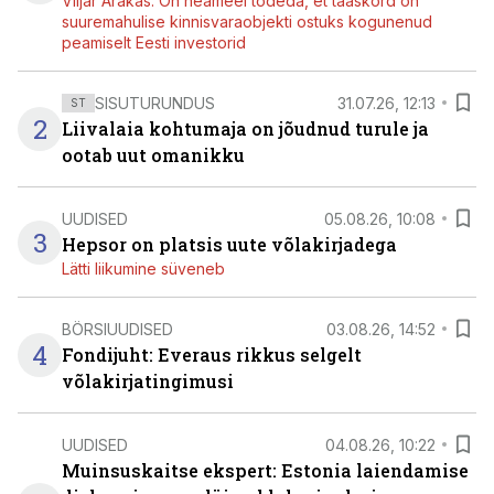
Viljar Arakas: On heameel tõdeda, et taaskord on
suuremahulise kinnisvaraobjekti ostuks kogunenud
peamiselt Eesti investorid
SISUTURUNDUS
31.07.26, 12:13
ST
2
Liivalaia kohtumaja on jõudnud turule ja
ootab uut omanikku
UUDISED
05.08.26, 10:08
3
Hepsor on platsis uute võlakirjadega
Lätti liikumine süveneb
BÖRSIUUDISED
03.08.26, 14:52
4
Fondijuht: Everaus rikkus selgelt
võlakirjatingimusi
UUDISED
04.08.26, 10:22
Muinsuskaitse ekspert: Estonia laiendamise