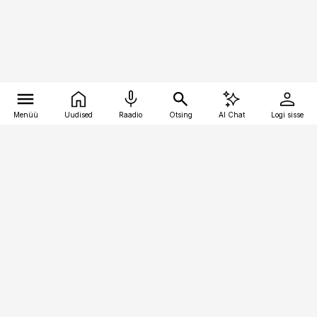
Menüü
Uudised
Raadio
Otsing
AI Chat
Logi sisse
Vana-Lõuna 39/1, 19094 Tallinn
(+372) 667 0111
kinnisvarauudised@kinnisvarauudised.ee
Telli
Reklaam
Firmast
Sisu kasutamisõigused
Ajakirjaniku