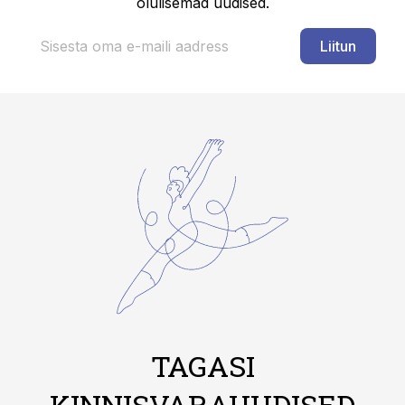
olulisemad uudised.
Liitun
TAGASI
KINNISVARAUUDISED