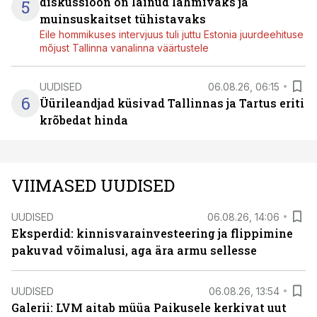
diskussioon on läinud lahmivaks ja
5
muinsuskaitset tühistavaks
Eile hommikuses intervjuus tuli juttu Estonia juurdeehituse
mõjust Tallinna vanalinna väärtustele
UUDISED
06.08.26, 06:15
6
Üürileandjad küsivad Tallinnas ja Tartus eriti
krõbedat hinda
VIIMASED UUDISED
UUDISED
06.08.26, 14:06
Eksperdid: kinnisvarainvesteering ja flippimine
pakuvad võimalusi, aga ära armu sellesse
UUDISED
06.08.26, 13:54
Galerii: LVM aitab müüa Paikusele kerkivat uut