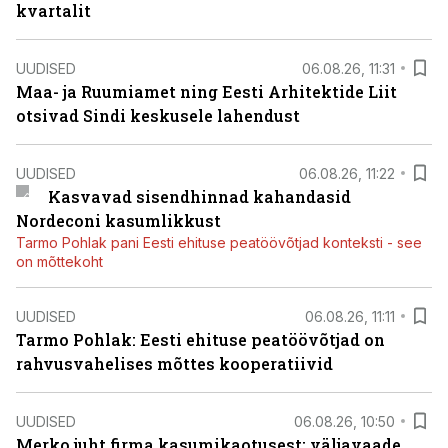
kvartalit
UUDISED
06.08.26, 11:31
Maa- ja Ruumiamet ning Eesti Arhitektide Liit
otsivad Sindi keskusele lahendust
UUDISED
06.08.26, 11:22
Kasvavad sisendhinnad kahandasid
Nordeconi kasumlikkust
Tarmo Pohlak pani Eesti ehituse peatöövõtjad konteksti - see
on mõttekoht
UUDISED
06.08.26, 11:11
Tarmo Pohlak: Eesti ehituse peatöövõtjad on
rahvusvahelises mõttes kooperatiivid
UUDISED
06.08.26, 10:50
Merko juht firma kasumikaotusest: väljavaade