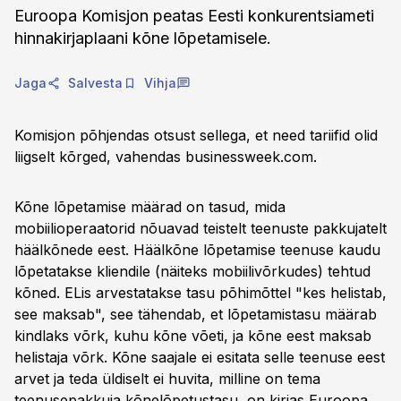
Euroopa Komisjon peatas Eesti konkurentsiameti
hinnakirjaplaani kõne lõpetamisele.
Jaga
Salvesta
Vihja
Komisjon põhjendas otsust sellega, et need tariifid olid
liigselt kõrged, vahendas businessweek.com.
Kõne lõpetamise määrad on tasud, mida
mobiilioperaatorid nõuavad teistelt teenuste pakkujatelt
häälkõnede eest. Häälkõne lõpetamise teenuse kaudu
lõpetatakse kliendile (näiteks mobiilivõrkudes) tehtud
kõned. ELis arvestatakse tasu põhimõttel "kes helistab,
see maksab", see tähendab, et lõpetamistasu määrab
kindlaks võrk, kuhu kõne võeti, ja kõne eest maksab
helistaja võrk. Kõne saajale ei esitata selle teenuse eest
arvet ja teda üldiselt ei huvita, milline on tema
teenusepakkuja kõnelõpetustasu, on kirjas Euroopa