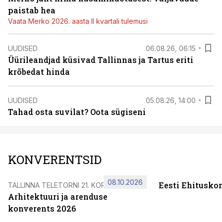
paistab hea
Vaata Merko 2026. aasta II kvartali tulemusi
UUDISED
06.08.26, 06:15
Üürileandjad küsivad Tallinnas ja Tartus eriti
krõbedat hinda
UUDISED
05.08.26, 14:00
Tahad osta suvilat? Oota sügiseni
KONVERENTSID
08.10.2026
Eesti Ehitusko
TALLINNA TELETORNI 21. KORRUSEL
Arhitektuuri ja arenduse
konverents 2026