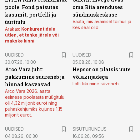
poole. Fond paisutas
oma Riia arenduses
kasumit, portfelli ja
sündmuskeskuse
üüritulu
Vaata, mis avamisel toimus ja
kes seal olid
Arakas:
Konkurentidele
ütlen, et tehke järele või
makske kinni
UUDISED
UUDISED
30.07.26, 10:00
05.08.26, 10:08
Arco Vara juht:
Hepsor on platsis uute
pakkumine suureneb ja
võlakirjadega
hinnad kasvavad
Lätti liikumine süveneb
Arco Vara 2026. aasta
esimese poolaasta müügitulu
oli 4,32 miljonit eurot ning
puhaskahjumiks kujunes 1,15
miljonit eurot.
ST
UUDISED
SISUTURUNDUS
04.08.26, 06:30
16.06.26, 09:56