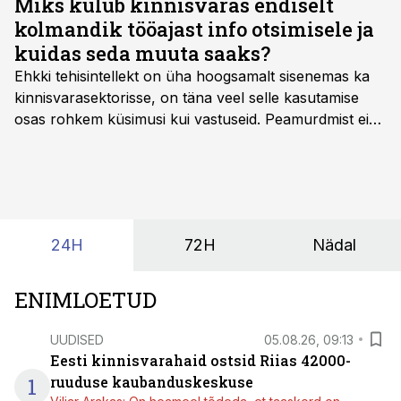
Miks kulub kinnisvaras endiselt
kolmandik tööajast info otsimisele ja
kuidas seda muuta saaks?
Ehkki tehisintellekt on üha hoogsamalt sisenemas ka
kinnisvarasektorisse, on täna veel selle kasutamise
osas rohkem küsimusi kui vastuseid. Peamurdmist ei
tekita niivõrd see, millist AI-lahendust kasutada, vaid
kas ettevõtte andmed on üldse sellisel kujul olemas, et
tehisintellekt neist midagi mõistlikku välja lugeda
suudaks.
24H
72H
Nädal
ENIMLOETUD
UUDISED
05.08.26, 09:13
Eesti kinnisvarahaid ostsid Riias 42000-
1
ruuduse kaubanduskeskuse