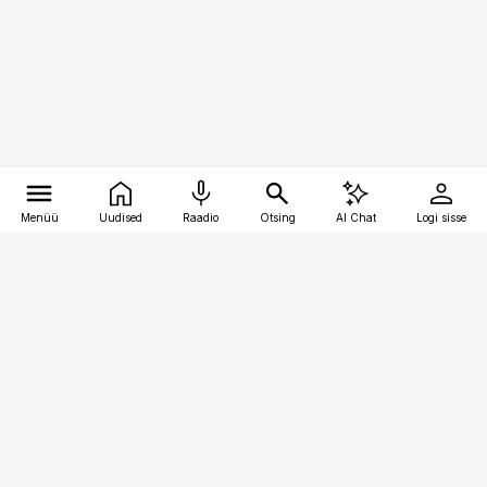
Menüü
Uudised
Raadio
Otsing
AI Chat
Logi sisse
Vana-Lõuna 39/1, 19094 Tallinn
(+372) 667 0111
kinnisvarauudised@kinnisvarauudised.ee
Telli
Reklaam
Firmast