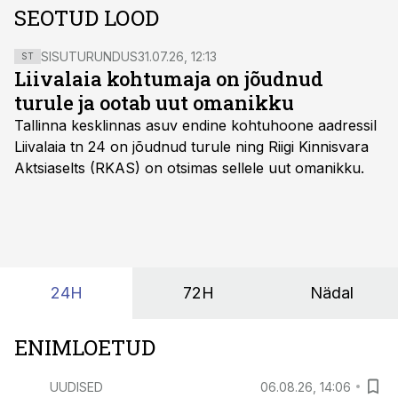
SEOTUD LOOD
SISUTURUNDUS
31.07.26, 12:13
ST
Liivalaia kohtumaja on jõudnud
turule ja ootab uut omanikku
Tallinna kesklinnas asuv endine kohtuhoone aadressil
Liivalaia tn 24 on jõudnud turule ning Riigi Kinnisvara
Aktsiaselts (RKAS) on otsimas sellele uut omanikku.
24H
72H
Nädal
ENIMLOETUD
UUDISED
06.08.26, 14:06