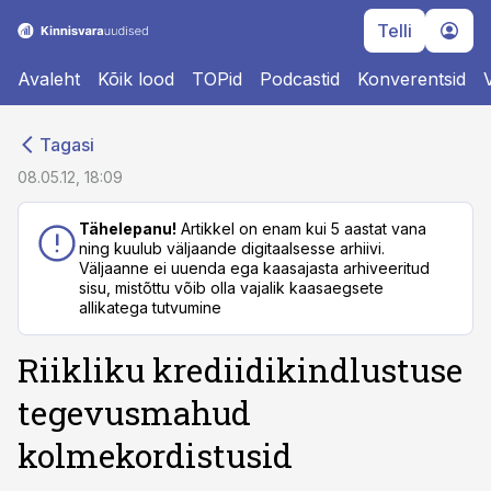
Telli
Avaleht
Kõik lood
TOPid
Podcastid
Konverentsid
cebook
cebook
Tagasi
Twitter)
Twitter)
08.05.12, 18:09
kedIn
kedIn
Tähelepanu!
Artikkel on enam kui 5 aastat vana
ning kuulub väljaande digitaalsesse arhiivi.
ail
ail
Väljaanne ei uuenda ega kaasajasta arhiveeritud
sisu, mistõttu võib olla vajalik kaasaegsete
k
k
allikatega tutvumine
Riikliku krediidikindlustuse
tegevusmahud
kolmekordistusid