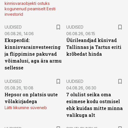
kinnisvaraobjekti ostuks
kogunenud peamiselt Eesti
investorid
UUDISED
UUDISED
06.08.26, 14:06
06.08.26, 06:15
Eksperdid:
Üürileandjad küsivad
kinnisvarainvesteering
Tallinnas ja Tartus eriti
ja flippimine pakuvad
krõbedat hinda
võimalusi, aga ära armu
sellesse
UUDISED
UUDISED
05.08.26, 10:08
04.08.26, 06:30
Hepsor on platsis uute
7 olulist seika oma
võlakirjadega
esimese kodu ostmisel
Lätti liikumine süveneb
ehk kuidas mitte minna
valikuga alt
ST