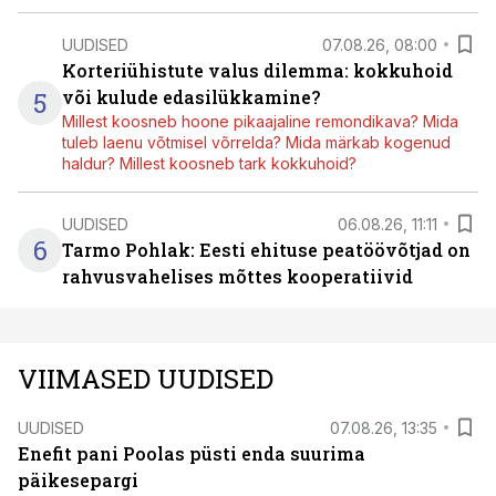
UUDISED
07.08.26, 08:00
Korteriühistute valus dilemma: kokkuhoid
5
või kulude edasilükkamine?
Millest koosneb hoone pikaajaline remondikava? Mida
tuleb laenu võtmisel võrrelda? Mida märkab kogenud
haldur? Millest koosneb tark kokkuhoid?
UUDISED
06.08.26, 11:11
6
Tarmo Pohlak: Eesti ehituse peatöövõtjad on
rahvusvahelises mõttes kooperatiivid
VIIMASED UUDISED
UUDISED
07.08.26, 13:35
Enefit pani Poolas püsti enda suurima
päikesepargi