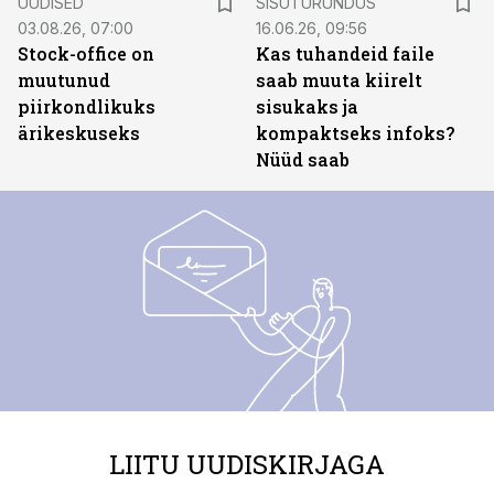
UUDISED
SISUTURUNDUS
03.08.26, 07:00
16.06.26, 09:56
Stock-office on
Kas tuhandeid faile
muutunud
saab muuta kiirelt
piirkondlikuks
sisukaks ja
ärikeskuseks
kompaktseks infoks?
Nüüd saab
LIITU UUDISKIRJAGA