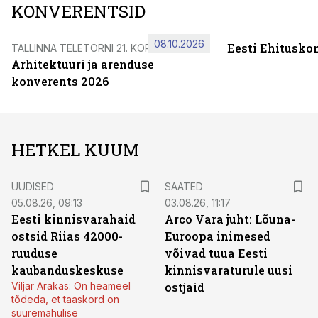
KONVERENTSID
08.10.2026
Eesti Ehitusko
TALLINNA TELETORNI 21. KORRUSEL
Arhitektuuri ja arenduse
konverents 2026
HETKEL KUUM
UUDISED
SAATED
05.08.26, 09:13
03.08.26, 11:17
Eesti kinnisvarahaid
Arco Vara juht: Lõuna-
ostsid Riias 42000-
Euroopa inimesed
ruuduse
võivad tuua Eesti
kaubanduskeskuse
kinnisvaraturule uusi
Viljar Arakas: On heameel
ostjaid
tõdeda, et taaskord on
suuremahulise