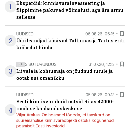
Eksperdid: kinnisvarainvesteering ja
1
flippimine pakuvad võimalusi, aga ära armu
sellesse
UUDISED
06.08.26, 06:15
2
Üürileandjad küsivad Tallinnas ja Tartus eriti
krõbedat hinda
SISUTURUNDUS
31.07.26, 12:13
ST
3
Liivalaia kohtumaja on jõudnud turule ja
ootab uut omanikku
UUDISED
05.08.26, 09:13
Eesti kinnisvarahaid ostsid Riias 42000-
4
ruuduse kaubanduskeskuse
Viljar Arakas: On heameel tõdeda, et taaskord on
suuremahulise kinnisvaraobjekti ostuks kogunenud
peamiselt Eesti investorid