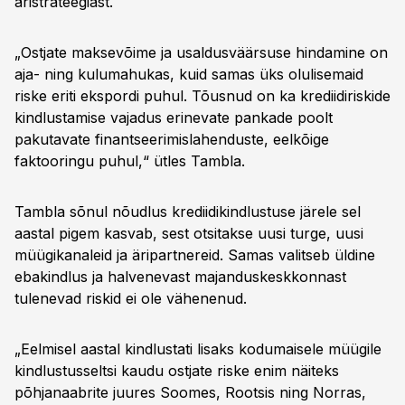
äristrateegiast.
„Ostjate maksevõime ja usaldusväärsuse hindamine on
aja- ning kulumahukas, kuid samas üks olulisemaid
riske eriti ekspordi puhul. Tõusnud on ka krediidiriskide
kindlustamise vajadus erinevate pankade poolt
pakutavate finantseerimislahenduste, eelkõige
faktooringu puhul,“ ütles Tambla.
Tambla sõnul nõudlus krediidikindlustuse järele sel
aastal pigem kasvab, sest otsitakse uusi turge, uusi
müügikanaleid ja äripartnereid. Samas valitseb üldine
ebakindlus ja halvenevast majanduskeskkonnast
tulenevad riskid ei ole vähenenud.
„Eelmisel aastal kindlustati lisaks kodumaisele müügile
kindlustusseltsi kaudu ostjate riske enim näiteks
põhjanaabrite juures Soomes, Rootsis ning Norras,