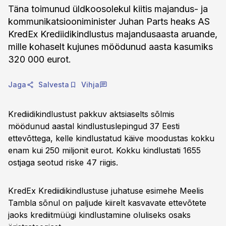
Täna toimunud üldkoosolekul kiitis majandus- ja
kommunikatsiooniminister Juhan Parts heaks AS
KredEx Krediidikindlustus majandusaasta aruande,
mille kohaselt kujunes möödunud aasta kasumiks
320 000 eurot.
Jaga
Salvesta
Vihja
Krediidikindlustust pakkuv aktsiaselts sõlmis
möödunud aastal kindlustuslepingud 37 Eesti
ettevõttega, kelle kindlustatud käive moodustas kokku
enam kui 250 miljonit eurot. Kokku kindlustati 1655
ostjaga seotud riske 47 riigis.
KredEx Krediidikindlustuse juhatuse esimehe Meelis
Tambla sõnul on paljude kiirelt kasvavate ettevõtete
jaoks krediitmüügi kindlustamine oluliseks osaks