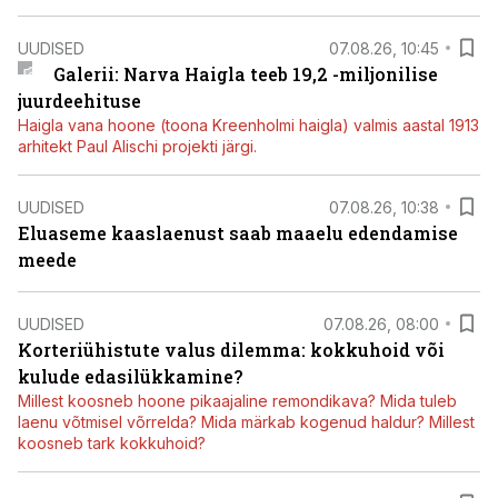
UUDISED
07.08.26, 10:45
Galerii: Narva Haigla teeb 19,2 -miljonilise
juurdeehituse
Haigla vana hoone (toona Kreenholmi haigla) valmis aastal 1913
arhitekt Paul Alischi projekti järgi.
UUDISED
07.08.26, 10:38
Eluaseme kaaslaenust saab maaelu edendamise
meede
UUDISED
07.08.26, 08:00
Korteriühistute valus dilemma: kokkuhoid või
kulude edasilükkamine?
Millest koosneb hoone pikaajaline remondikava? Mida tuleb
laenu võtmisel võrrelda? Mida märkab kogenud haldur? Millest
koosneb tark kokkuhoid?