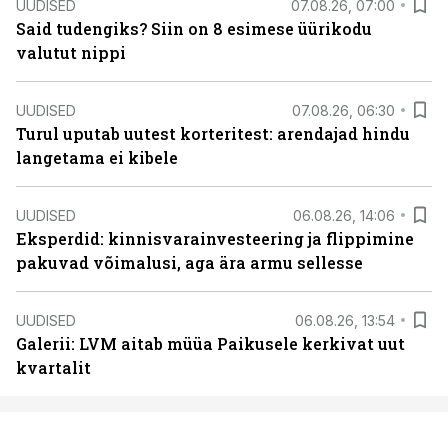
UUDISED
07.08.26, 07:00
Said tudengiks? Siin on 8 esimese üürikodu
valutut nippi
UUDISED
07.08.26, 06:30
Turul uputab uutest korteritest: arendajad hindu
langetama ei kibele
UUDISED
06.08.26, 14:06
Eksperdid: kinnisvarainvesteering ja flippimine
pakuvad võimalusi, aga ära armu sellesse
UUDISED
06.08.26, 13:54
Galerii: LVM aitab müüa Paikusele kerkivat uut
kvartalit