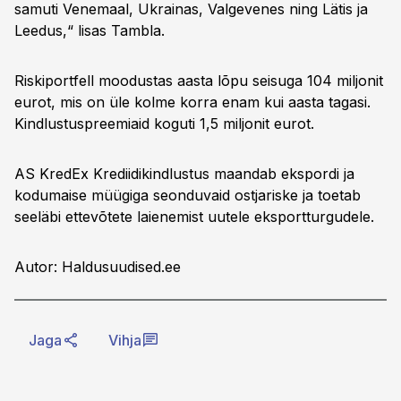
samuti Venemaal, Ukrainas, Valgevenes ning Lätis ja
Leedus,“ lisas Tambla.
Riskiportfell moodustas aasta lõpu seisuga 104 miljonit
eurot, mis on üle kolme korra enam kui aasta tagasi.
Kindlustuspreemiaid koguti 1,5 miljonit eurot.
AS KredEx Krediidikindlustus maandab ekspordi ja
kodumaise müügiga seonduvaid ostjariske ja toetab
seeläbi ettevõtete laienemist uutele eksportturgudele.
Autor: Haldusuudised.ee
Jaga
Vihja