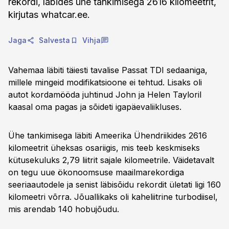
rekordi, läbides ühe tankimisega 2616 kilomeetrit,
kirjutas whatcar.ee.
Jaga
Salvesta
Vihja
Vahemaa läbiti täiesti tavalise Passat TDI sedaaniga,
millele mingeid modifikatsioone ei tehtud. Lisaks oli
autot kordamööda juhtinud John ja Helen Tayloril
kaasal oma pagas ja sõideti igapäevaliikluses.
Ühe tankimisega läbiti Ameerika Ühendriikides 2616
kilomeetrit üheksas osariigis, mis teeb keskmiseks
kütusekuluks 2,79 liitrit sajale kilomeetrile. Väidetavalt
on tegu uue ökonoomsuse maailmarekordiga
seeriaautodele ja senist läbisõidu rekordit ületati ligi 160
kilomeetri võrra. Jõuallikaks oli kaheliitrine turbodiisel,
mis arendab 140 hobujõudu.