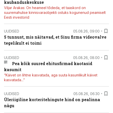
kaubanduskeskuse
Viljar Arakas: On heameel tõdeda, et taaskord on
suuremahulise kinnisvaraobjekti ostuks kogunenud peamiselt
Eesti investorid
UUDISED
05.08.26, 09:00
5 tunnust, mis näitavad, et Sinu firma videovalve
tegelikult ei toimi
UUDISED
05.08.26, 08:00
Pea kõik suured ehitusfirmad kaotasid
kasumit
“Käivet on lihtne kasvatada, aga suuta kasumlikult käivet
kasvatada...”
UUDISED
05.08.26, 06:30
Üleriigiline korteritehingute hind on pealinna
nägu