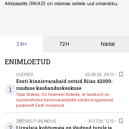
Aktsiaselts (RKAS) on otsimas sellele uut omanikku.
24H
72H
Nädal
ENIMLOETUD
UUDISED
05.08.26, 09:13
Eesti kinnisvarahaid ostsid Riias 42000-
1
ruuduse kaubanduskeskuse
Viljar Arakas: On heameel tõdeda, et taaskord on
suuremahulise kinnisvaraobjekti ostuks kogunenud
peamiselt Eesti investorid
SISUTURUNDUS
31.07.26, 12:13
ST
2
Liivalaia kohtumaja on jõudnud turule ja