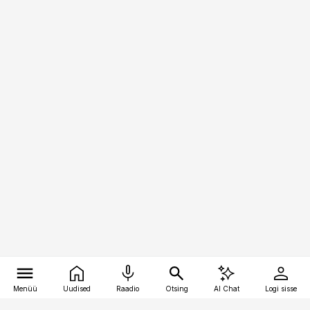
Menüü
Uudised
Raadio
Otsing
AI Chat
Logi sisse