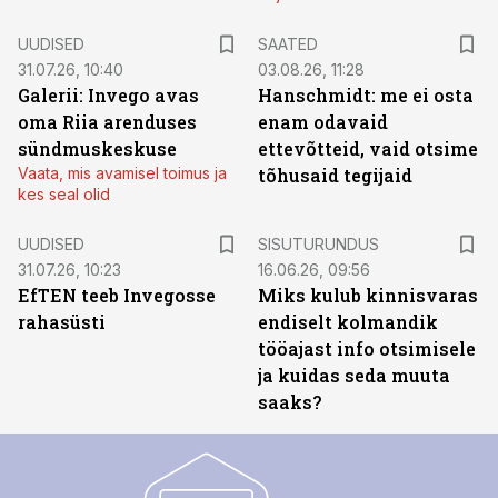
UUDISED
SAATED
31.07.26, 10:40
03.08.26, 11:28
Galerii: Invego avas
Hanschmidt: me ei osta
oma Riia arenduses
enam odavaid
sündmuskeskuse
ettevõtteid, vaid otsime
Vaata, mis avamisel toimus ja
tõhusaid tegijaid
kes seal olid
ST
UUDISED
SISUTURUNDUS
31.07.26, 10:23
16.06.26, 09:56
EfTEN teeb Invegosse
Miks kulub kinnisvaras
rahasüsti
endiselt kolmandik
tööajast info otsimisele
ja kuidas seda muuta
saaks?