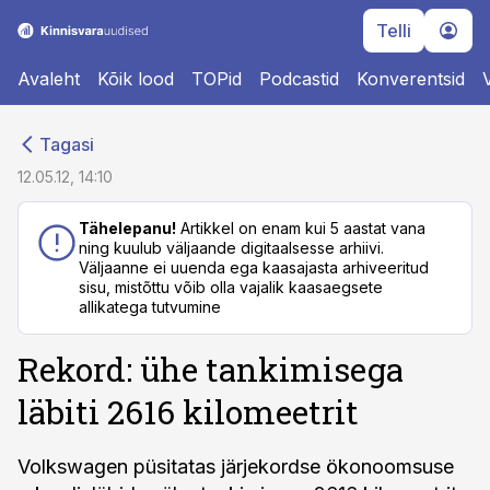
Telli
Avaleht
Kõik lood
TOPid
Podcastid
Konverentsid
cebook
cebook
Tagasi
Twitter)
Twitter)
12.05.12, 14:10
kedIn
kedIn
Tähelepanu!
Artikkel on enam kui 5 aastat vana
ning kuulub väljaande digitaalsesse arhiivi.
ail
ail
Väljaanne ei uuenda ega kaasajasta arhiveeritud
sisu, mistõttu võib olla vajalik kaasaegsete
k
k
allikatega tutvumine
Rekord: ühe tankimisega
läbiti 2616 kilomeetrit
Volkswagen püsitatas järjekordse ökonoomsuse