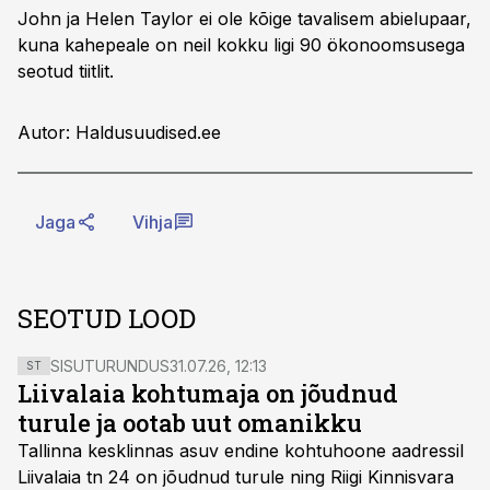
John ja Helen Taylor ei ole kõige tavalisem abielupaar,
kuna kahepeale on neil kokku ligi 90 ökonoomsusega
seotud tiitlit.
Autor: Haldusuudised.ee
Jaga
Vihja
SEOTUD LOOD
SISUTURUNDUS
31.07.26, 12:13
ST
Liivalaia kohtumaja on jõudnud
turule ja ootab uut omanikku
Tallinna kesklinnas asuv endine kohtuhoone aadressil
Liivalaia tn 24 on jõudnud turule ning Riigi Kinnisvara