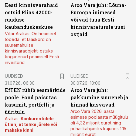
Eesti kinnisvarahaid
Arco Vara juht: Lõuna-
ostsid Riias 42000-
Euroopa inimesed
ruuduse
võivad tuua Eesti
kaubanduskeskuse
kinnisvaraturule uusi
Viljar Arakas: On heameel
ostjaid
tõdeda, et taaskord on
suuremahulise
kinnisvaraobjekti ostuks
kogunenud peamiselt Eesti
investorid
UUDISED
UUDISED
31.07.26, 06:30
30.07.26, 10:00
EfTEN rühib eesmärkide
Arco Vara juht:
poole. Fond paisutas
pakkumine suureneb ja
kasumit, portfelli ja
hinnad kasvavad
üüritulu
Arco Vara 2026. aasta
esimese poolaasta müügitulu
Arakas:
Konkurentidele
oli 4,32 miljonit eurot ning
ütlen, et tehke järele või
puhaskahjumiks kujunes 1,15
makske kinni
miljonit eurot.