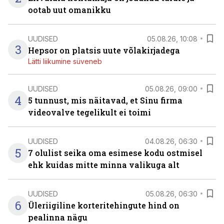
ootab uut omanikku
UUDISED
05.08.26, 10:08
3
Hepsor on platsis uute võlakirjadega
Lätti liikumine süveneb
UUDISED
05.08.26, 09:00
4
5 tunnust, mis näitavad, et Sinu firma
videovalve tegelikult ei toimi
UUDISED
04.08.26, 06:30
5
7 olulist seika oma esimese kodu ostmisel
ehk kuidas mitte minna valikuga alt
UUDISED
05.08.26, 06:30
6
Üleriigiline korteritehingute hind on
pealinna nägu