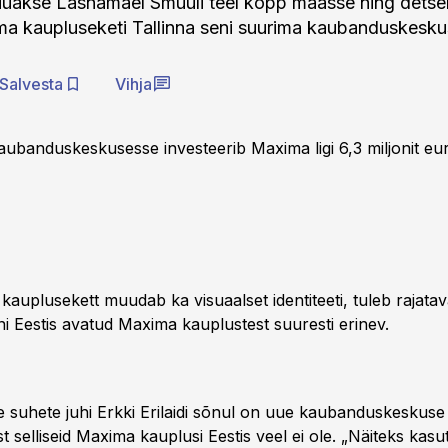
lüüakse Lasnamäel Smuuli teel kopp maasse ning dets
a kaupluseketi Tallinna seni suurima kaubanduskesku
Salvesta
Vihja
aubanduskeskusesse investeerib Maxima ligi 6,3 miljonit eur
auplusekett muudab ka visuaalset identiteeti, tuleb rajata
eni Eestis avatud Maxima kauplustest suuresti erinev.
e suhete juhi Erkki Erilaidi sõnul on uue kaubanduskeskuse 
st selliseid Maxima kauplusi Eestis veel ei ole. „Näiteks kasu