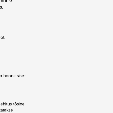
embriks
s.
ot.
va hoone sise-
ehitus tõsine
tatakse