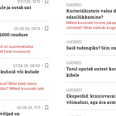
31.07.26, 12:13
UUDISED
le ja ootab uut
Korteriühistute valus 
edasilükkamine?
Millest koosneb hoone pikaaj
võrrelda? Mida märkab kogen
05.08.26, 09:13
42000-ruuduse
UUDISED
rd on suuremahulise
Said tudengiks? Siin o
t Eesti investorid
UUDISED
07.08.26, 08:00
Turul uputab uutest kor
kkuhoid või kulude
kibele
ava? Mida tuleb laenu
dur? Millest koosneb tark
UUDISED
Eksperdid: kinnisvarai
võimalusi, aga ära arm
06.08.26, 11:11
võtjad on