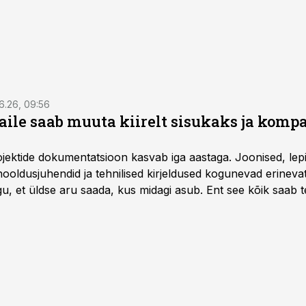
6.26, 09:56
aile saab muuta kiirelt sisukaks ja komp
rojektide dokumentatsioon kasvab iga aastaga. Joonised, lep
hooldusjuhendid ja tehnilised kirjeldused kogunevad erinev
u, et üldse aru saada, kus midagi asub. Ent see kõik saab teh