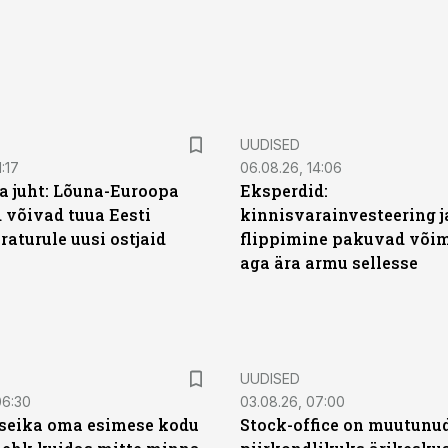
UUDISED
:17
06.08.26, 14:06
a juht: Lõuna-Euroopa
Eksperdid:
 võivad tuua Eesti
kinnisvarainvesteering j
aturule uusi ostjaid
flippimine pakuvad võim
aga ära armu sellesse
UUDISED
06:30
03.08.26, 07:00
t seika oma esimese kodu
Stock-office on muutunu