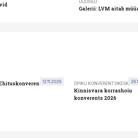
UUDISED
vid
Galerii: LVM aitab müü
12.11.2026
26.
 Ehituskonverents 2026
ÖPIKU KONVERENTSIKESKUS
Kinnisvara korrashoiu
konverents 2026