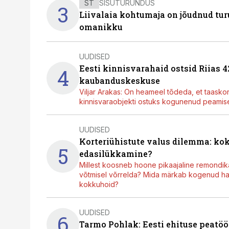
ST
SISUTURUNDUS
3
Liivalaia kohtumaja on jõudnud turu
omanikku
UUDISED
Eesti kinnisvarahaid ostsid Riias 
4
kaubanduskeskuse
Viljar Arakas: On heameel tõdeda, et taasko
kinnisvaraobjekti ostuks kogunenud peamisel
UUDISED
Korteriühistute valus dilemma: ko
5
edasilükkamine?
Millest koosneb hoone pikaajaline remondik
võtmisel võrrelda? Mida märkab kogenud hal
kokkuhoid?
UUDISED
6
Tarmo Pohlak: Eesti ehituse peatöö