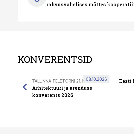
rahvusvahelises mõttes kooperatii
KONVERENTSID
08.10.2026
Eesti
TALLINNA TELETORNI 21. KORRUSEL
Arhitektuuri ja arenduse
konverents 2026