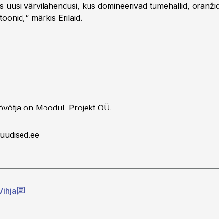
s uusi värvilahendusi, kus domineerivad tumehallid, oranžid
toonid,“ märkis Erilaid.
övõtja on Moodul Projekt OÜ.
uudised.ee
Vihja