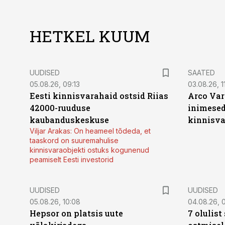
HETKEL KUUM
UUDISED
SAATED
05.08.26, 09:13
03.08.26, 11
Eesti kinnisvarahaid ostsid Riias
Arco Var
42000-ruuduse
inimesed
kaubanduskeskuse
kinnisvar
Viljar Arakas: On heameel tõdeda, et
taaskord on suuremahulise
kinnisvaraobjekti ostuks kogunenud
peamiselt Eesti investorid
UUDISED
UUDISED
05.08.26, 10:08
04.08.26, 
Hepsor on platsis uute
7 olulis