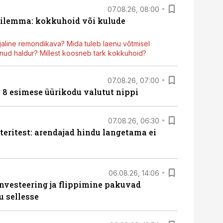
07.08.26, 08:00
dilemma: kokkuhoid või kulude
aline remondikava? Mida tuleb laenu võtmisel
ud haldur? Millest koosneb tark kokkuhoid?
07.08.26, 07:00
n 8 esimese üürikodu valutut nippi
07.08.26, 06:30
teritest: arendajad hindu langetama ei
06.08.26, 14:06
nvesteering ja flippimine pakuvad
u sellesse