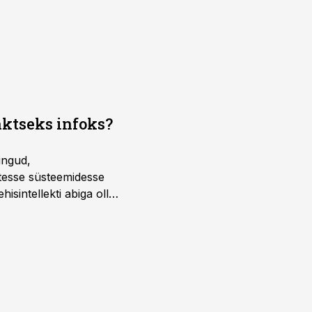
aktseks infoks?
ingud,
atesse süsteemidesse
isintellekti abiga olla