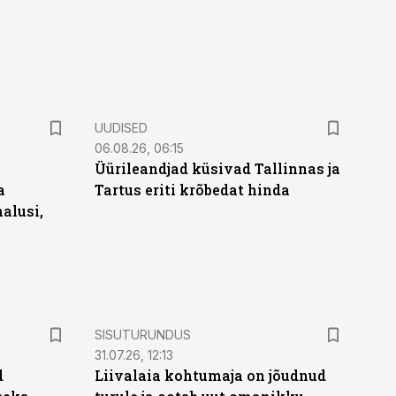
UUDISED
06.08.26, 06:15
Üürileandjad küsivad Tallinnas ja
a
Tartus eriti krõbedat hinda
alusi,
ST
SISUTURUNDUS
31.07.26, 12:13
d
Liivalaia kohtumaja on jõudnud