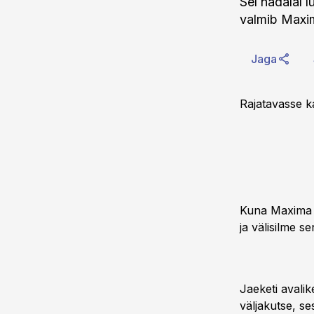
Sel nädalal 
valmib Maxim
Jaga
Rajatavasse k
Kuna Maxima k
ja välisilme s
Jaeketi avalik
väljakutse, se