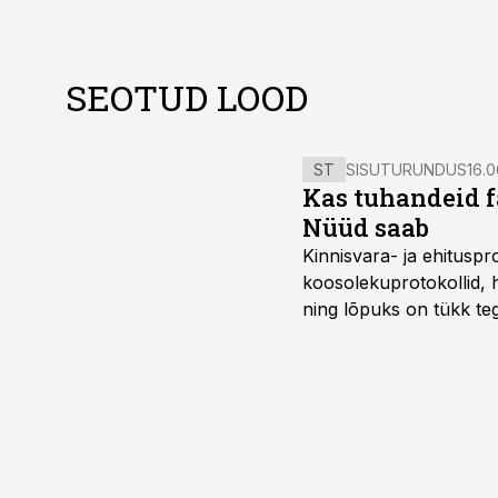
SEOTUD LOOD
ST
SISUTURUNDUS
16.0
Kas tuhandeid f
Nüüd saab
Kinnisvara- ja ehitusp
koosolekuprotokollid, 
ning lõpuks on tükk teg
kordades lihtsam.