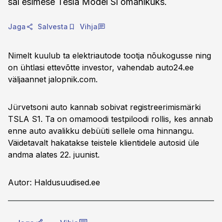
sai esimese Tesla Model Si omanikuks.
Jaga
Salvesta
Vihja
Nimelt kuulub ta elektriautode tootja nõukogusse ning
on ühtlasi ettevõtte investor, vahendab auto24.ee
väljaannet jalopnik.com.
Jürvetsoni auto kannab sobivat registreerimismärki
TSLA S1. Ta on omamoodi testpiloodi rollis, kes annab
enne auto avalikku debüüti sellele oma hinnangu.
Väidetavalt hakatakse teistele klientidele autosid üle
andma alates 22. juunist.
Autor: Haldusuudised.ee