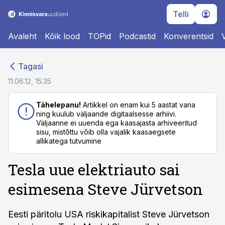
Telli
Avaleht
Kõik lood
TOPid
Podcastid
Konverentsid
cebook
cebook
Tagasi
Twitter)
Twitter)
11.06.12, 15:35
kedIn
kedIn
Tähelepanu!
Artikkel on enam kui 5 aastat vana
ning kuulub väljaande digitaalsesse arhiivi.
ail
ail
Väljaanne ei uuenda ega kaasajasta arhiveeritud
sisu, mistõttu võib olla vajalik kaasaegsete
k
k
allikatega tutvumine
Tesla uue elektriauto sai
esimesena Steve Jürvetson
Eesti päritolu USA riskikapitalist Steve Jürvetson