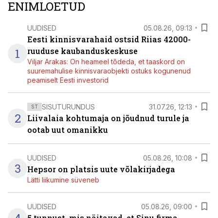
ENIMLOETUD
UUDISED
05.08.26, 09:13
Eesti kinnisvarahaid ostsid Riias 42000-
1
ruuduse kaubanduskeskuse
Viljar Arakas: On heameel tõdeda, et taaskord on
suuremahulise kinnisvaraobjekti ostuks kogunenud
peamiselt Eesti investorid
SISUTURUNDUS
31.07.26, 12:13
ST
2
Liivalaia kohtumaja on jõudnud turule ja
ootab uut omanikku
UUDISED
05.08.26, 10:08
3
Hepsor on platsis uute võlakirjadega
Lätti liikumine süveneb
UUDISED
05.08.26, 09:00
5 tunnust, mis näitavad, et Sinu firma