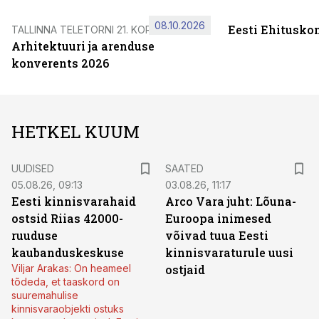
08.10.2026
Eesti Ehitusko
TALLINNA TELETORNI 21. KORRUSEL
Arhitektuuri ja arenduse
konverents 2026
HETKEL KUUM
UUDISED
SAATED
05.08.26, 09:13
03.08.26, 11:17
Eesti kinnisvarahaid
Arco Vara juht: Lõuna-
ostsid Riias 42000-
Euroopa inimesed
ruuduse
võivad tuua Eesti
kaubanduskeskuse
kinnisvaraturule uusi
Viljar Arakas: On heameel
ostjaid
tõdeda, et taaskord on
suuremahulise
kinnisvaraobjekti ostuks