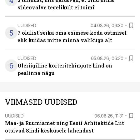
4
videovalve tegelikult ei toimi
UUDISED
04.08.26, 06:30
5
7 olulist seika oma esimese kodu ostmisel
ehk kuidas mitte minna valikuga alt
UUDISED
05.08.26, 06:30
6
Üleriigiline korteritehingute hind on
pealinna nägu
VIIMASED UUDISED
UUDISED
06.08.26, 11:31
Maa- ja Ruumiamet ning Eesti Arhitektide Liit
otsivad Sindi keskusele lahendust