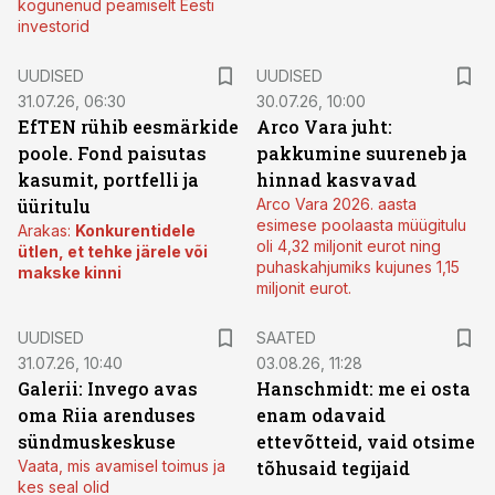
kogunenud peamiselt Eesti
investorid
UUDISED
UUDISED
31.07.26, 06:30
30.07.26, 10:00
EfTEN rühib eesmärkide
Arco Vara juht:
poole. Fond paisutas
pakkumine suureneb ja
kasumit, portfelli ja
hinnad kasvavad
üüritulu
Arco Vara 2026. aasta
esimese poolaasta müügitulu
Arakas:
Konkurentidele
oli 4,32 miljonit eurot ning
ütlen, et tehke järele või
puhaskahjumiks kujunes 1,15
makske kinni
miljonit eurot.
UUDISED
SAATED
31.07.26, 10:40
03.08.26, 11:28
Galerii: Invego avas
Hanschmidt: me ei osta
oma Riia arenduses
enam odavaid
sündmuskeskuse
ettevõtteid, vaid otsime
Vaata, mis avamisel toimus ja
tõhusaid tegijaid
kes seal olid