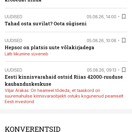
UUDISED
05.08.26, 14:00
Tahad osta suvilat? Oota sügiseni
UUDISED
05.08.26, 10:08
Hepsor on platsis uute võlakirjadega
Lätti liikumine süveneb
UUDISED
05.08.26, 09:13
Eesti kinnisvarahaid ostsid Riias 42000-ruuduse
kaubanduskeskuse
Viljar Arakas: On heameel tõdeda, et taaskord on
suuremahulise kinnisvaraobjekti ostuks kogunenud peamiselt
Eesti investorid
KONVERENTSID