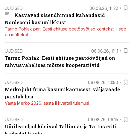
UUDISED
06.08.26, 11:22
Kasvavad sisendhinnad kahandasid
Nordeconi kasumlikkust
Tarmo Pohlak pani Eesti ehituse peatöövõtjad konteksti - see
on mõttekoht
UUDISED
06.08.26, 11:11
Tarmo Pohlak: Eesti ehituse peatöövõtjad on
rahvusvahelises mõttes kooperatiivid
UUDISED
06.08.26, 10:50
Merko juht firma kasumikaotusest: väljavaade
paistab hea
Vaata Merko 2026. aasta II kvartali tulemusi
UUDISED
06.08.26, 06:15
Üürileandjad küsivad Tallinnas ja Tartus eriti
krõbedat hinda