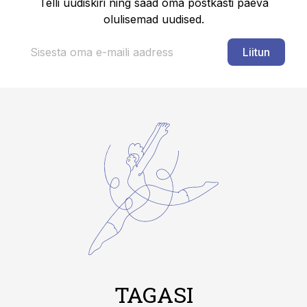
Telli uudiskiri ning saad oma postkasti päeva
olulisemad uudised.
Liitun
TAGASI