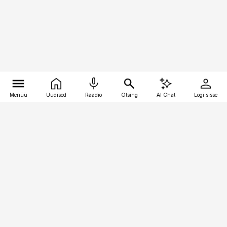
Menüü
Uudised
Raadio
Otsing
AI Chat
Logi sisse
Vana-Lõuna 39/1, 19094 Tallinn
(+372) 667 0111
kinnisvarauudised@kinnisvarauudised.ee
Telli
Reklaam
Firmast