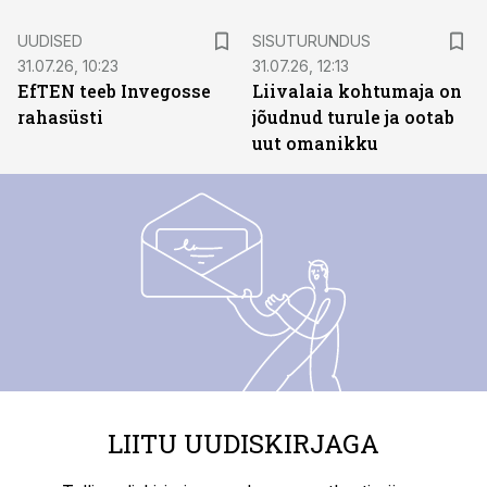
ST
UUDISED
SISUTURUNDUS
31.07.26, 10:23
31.07.26, 12:13
EfTEN teeb Invegosse
Liivalaia kohtumaja on
rahasüsti
jõudnud turule ja ootab
uut omanikku
LIITU UUDISKIRJAGA