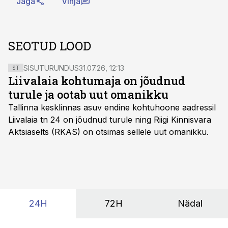
Jaga
Vihja
SEOTUD LOOD
SISUTURUNDUS
31.07.26, 12:13
ST
Liivalaia kohtumaja on jõudnud
turule ja ootab uut omanikku
Tallinna kesklinnas asuv endine kohtuhoone aadressil
Liivalaia tn 24 on jõudnud turule ning Riigi Kinnisvara
Aktsiaselts (RKAS) on otsimas sellele uut omanikku.
24H
72H
Nädal