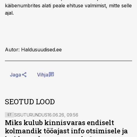
käibenumbrites alati peale ehituse valmimist, mitte selle
ajal.
Autor: Haldusuudised.ee
Jaga
Vihja
SEOTUD LOOD
SISUTURUNDUS
16.06.26, 09:56
ST
Miks kulub kinnisvaras endiselt
kolmandik tööajast info otsimisele ja