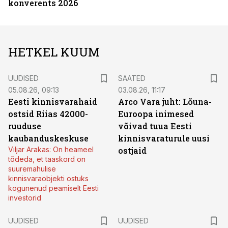
konverents 2026
HETKEL KUUM
UUDISED
SAATED
05.08.26, 09:13
03.08.26, 11:17
Eesti kinnisvarahaid
Arco Vara juht: Lõuna-
ostsid Riias 42000-
Euroopa inimesed
ruuduse
võivad tuua Eesti
kaubanduskeskuse
kinnisvaraturule uusi
Viljar Arakas: On heameel
ostjaid
tõdeda, et taaskord on
suuremahulise
kinnisvaraobjekti ostuks
kogunenud peamiselt Eesti
investorid
UUDISED
UUDISED