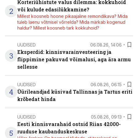
Korteriühistute valus dilemma: kokkuhoid
2
või kulude edasilükkamine?
Millest koosneb hoone pikaajaline remondikava? Mida
tuleb laenu võtmisel võrrelda? Mida märkab kogenud
haldur? Millest koosneb tark kokkuhoid?
UUDISED
06.08.26, 14:06
Eksperdid: kinnisvarainvesteering ja
3
flippimine pakuvad võimalusi, aga ära armu
sellesse
UUDISED
06.08.26, 06:15
4
Üürileandjad küsivad Tallinnas ja Tartus eriti
krõbedat hinda
UUDISED
05.08.26, 09:13
Eesti kinnisvarahaid ostsid Riias 42000-
5
ruuduse kaubanduskeskuse