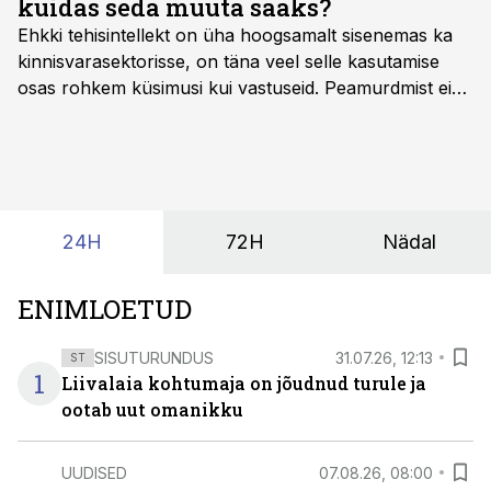
kuidas seda muuta saaks?
Ehkki tehisintellekt on üha hoogsamalt sisenemas ka
kinnisvarasektorisse, on täna veel selle kasutamise
osas rohkem küsimusi kui vastuseid. Peamurdmist ei
tekita niivõrd see, millist AI-lahendust kasutada, vaid
kas ettevõtte andmed on üldse sellisel kujul olemas, et
tehisintellekt neist midagi mõistlikku välja lugeda
suudaks.
24H
72H
Nädal
ENIMLOETUD
SISUTURUNDUS
31.07.26, 12:13
ST
1
Liivalaia kohtumaja on jõudnud turule ja
ootab uut omanikku
UUDISED
07.08.26, 08:00