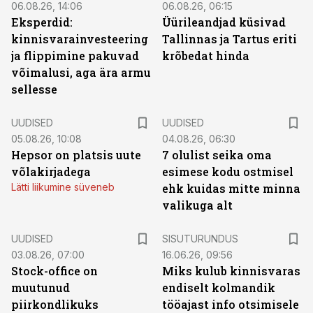
06.08.26, 14:06
06.08.26, 06:15
Eksperdid:
Üürileandjad küsivad
kinnisvarainvesteering
Tallinnas ja Tartus eriti
ja flippimine pakuvad
krõbedat hinda
võimalusi, aga ära armu
sellesse
UUDISED
UUDISED
05.08.26, 10:08
04.08.26, 06:30
Hepsor on platsis uute
7 olulist seika oma
võlakirjadega
esimese kodu ostmisel
Lätti liikumine süveneb
ehk kuidas mitte minna
valikuga alt
ST
UUDISED
SISUTURUNDUS
03.08.26, 07:00
16.06.26, 09:56
Stock-office on
Miks kulub kinnisvaras
muutunud
endiselt kolmandik
piirkondlikuks
tööajast info otsimisele