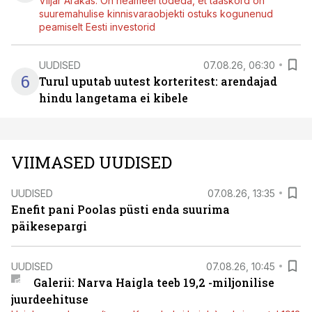
Viljar Arakas: On heameel tõdeda, et taaskord on
suuremahulise kinnisvaraobjekti ostuks kogunenud
peamiselt Eesti investorid
UUDISED
07.08.26, 06:30
6
Turul uputab uutest korteritest: arendajad
hindu langetama ei kibele
VIIMASED UUDISED
UUDISED
07.08.26, 13:35
Enefit pani Poolas püsti enda suurima
päikesepargi
UUDISED
07.08.26, 10:45
Galerii: Narva Haigla teeb 19,2 -miljonilise
juurdeehituse