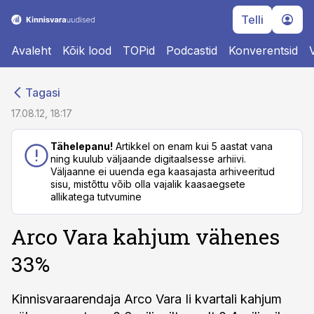
Telli
Avaleht
Kõik lood
TOPid
Podcastid
Konverentsid
cebook
cebook
Tagasi
Twitter)
Twitter)
17.08.12, 18:17
kedIn
kedIn
Tähelepanu!
Artikkel on enam kui 5 aastat vana
ning kuulub väljaande digitaalsesse arhiivi.
ail
ail
Väljaanne ei uuenda ega kaasajasta arhiveeritud
sisu, mistõttu võib olla vajalik kaasaegsete
k
k
allikatega tutvumine
Arco Vara kahjum vähenes
33%
Kinnisvaraarendaja Arco Vara Ii kvartali kahjum