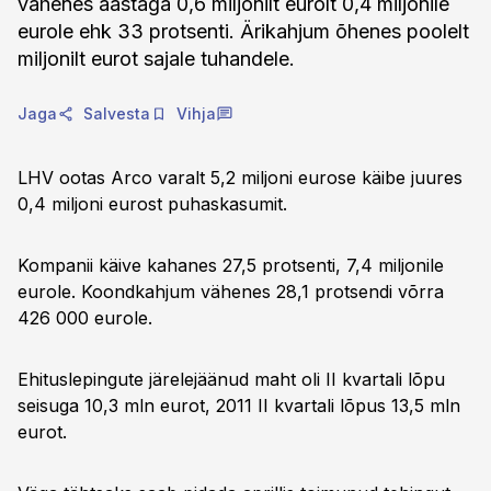
vähenes aastaga 0,6 miljonilt eurolt 0,4 miljonile
eurole ehk 33 protsenti. Ärikahjum õhenes poolelt
miljonilt eurot sajale tuhandele.
Jaga
Salvesta
Vihja
LHV ootas Arco varalt 5,2 miljoni eurose käibe juures
0,4 miljoni eurost puhaskasumit.
Kompanii käive kahanes 27,5 protsenti, 7,4 miljonile
eurole. Koondkahjum vähenes 28,1 protsendi võrra
426 000 eurole.
Ehituslepingute järelejäänud maht oli II kvartali lõpu
seisuga 10,3 mln eurot, 2011 II kvartali lõpus 13,5 mln
eurot.