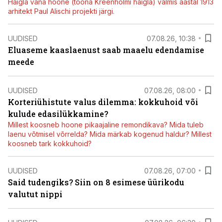
Haigla vana hoone (toona Kreenholmi haigla) valmis aastal 1913
arhitekt Paul Alischi projekti järgi.
UUDISED
07.08.26, 10:38
Eluaseme kaaslaenust saab maaelu edendamise
meede
UUDISED
07.08.26, 08:00
Korteriühistute valus dilemma: kokkuhoid või
kulude edasilükkamine?
Millest koosneb hoone pikaajaline remondikava? Mida tuleb
laenu võtmisel võrrelda? Mida märkab kogenud haldur? Millest
koosneb tark kokkuhoid?
UUDISED
07.08.26, 07:00
Said tudengiks? Siin on 8 esimese üürikodu
valutut nippi