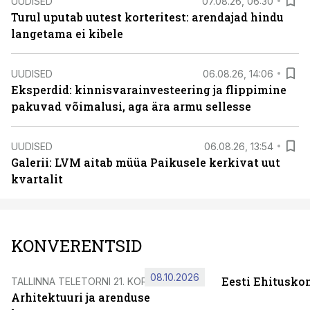
UUDISED
07.08.26, 06:30
Turul uputab uutest korteritest: arendajad hindu
langetama ei kibele
UUDISED
06.08.26, 14:06
Eksperdid: kinnisvarainvesteering ja flippimine
pakuvad võimalusi, aga ära armu sellesse
UUDISED
06.08.26, 13:54
Galerii: LVM aitab müüa Paikusele kerkivat uut
kvartalit
KONVERENTSID
08.10.2026
Eesti Ehitusko
TALLINNA TELETORNI 21. KORRUSEL
Arhitektuuri ja arenduse