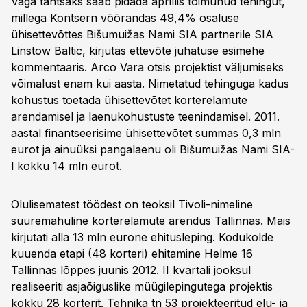
Väga tähtsaks saab pidada aprillis toimunud tehingut,
millega Kontsern võõrandas 49,4% osaluse
ühisettevõttes Bišumuižas Nami SIA partnerile SIA
Linstow Baltic, kirjutas ettevõte juhatuse esimehe
kommentaaris. Arco Vara otsis projektist väljumiseks
võimalust enam kui aasta. Nimetatud tehinguga kadus
kohustus toetada ühisettevõtet korterelamute
arendamisel ja laenukohustuste teenindamisel. 2011.
aastal finantseerisime ühisettevõtet summas 0,3 mln
eurot ja ainuüksi pangalaenu oli Bišumuižas Nami SIA-
l kokku 14 mln eurot.
Olulisematest töödest on teoksil Tivoli-nimeline
suuremahuline korterelamute arendus Tallinnas. Mais
kirjutati alla 13 mln eurone ehitusleping. Kodukolde
kuuenda etapi (48 korteri) ehitamine Helme 16
Tallinnas lõppes juunis 2012. II kvartali jooksul
realiseeriti asjaõiguslike müügilepingutega projektis
kokku 28 korterit. Tehnika tn 53 projekteeritud elu- ja