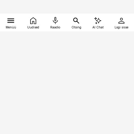
Menüü
Uudised
Raadio
Otsing
AI Chat
Logi sisse
Vana-Lõuna 39/1, 19094 Tallinn
(+372) 667 0111
kinnisvarauudised@kinnisvarauudised.ee
Telli
Reklaam
Firmast
Sisu kasutamisõigused
Ajakirjaniku
eetikakoodeks
Üldtingimused
Privaatsustingimused
Küpsiste poliitika
KKK