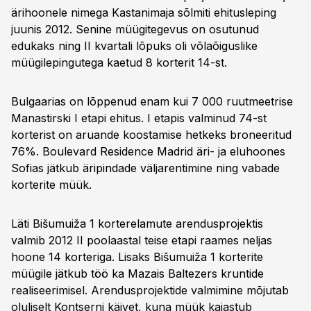
ärihoonele nimega Kastanimaja sõlmiti ehitusleping
juunis 2012. Senine müügitegevus on osutunud
edukaks ning II kvartali lõpuks oli võlaõiguslike
müügilepingutega kaetud 8 korterit 14-st.
Bulgaarias on lõppenud enam kui 7 000 ruutmeetrise
Manastirski I etapi ehitus. I etapis valminud 74-st
korterist on aruande koostamise hetkeks broneeritud
76%. Boulevard Residence Madrid äri- ja eluhoones
Sofias jätkub äripindade väljarentimine ning vabade
korterite müük.
Läti Bišumuiža 1 korterelamute arendusprojektis
valmib 2012 II poolaastal teise etapi raames neljas
hoone 14 korteriga. Lisaks Bišumuiža 1 korterite
müügile jätkub töö ka Mazais Baltezers kruntide
realiseerimisel. Arendusprojektide valmimine mõjutab
oluliselt Kontserni käivet, kuna müük kajastub