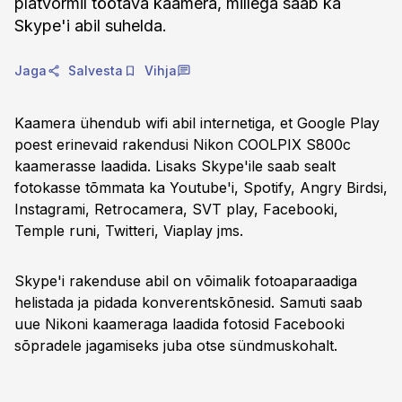
platvormil töötava kaamera, millega saab ka
Skype'i abil suhelda.
Jaga
Salvesta
Vihja
Kaamera ühendub wifi abil internetiga, et Google Play
poest erinevaid rakendusi Nikon COOLPIX S800c
kaamerasse laadida. Lisaks Skype'ile saab sealt
fotokasse tõmmata ka Youtube'i, Spotify, Angry Birdsi,
Instagrami, Retrocamera, SVT play, Facebooki,
Temple runi, Twitteri, Viaplay jms.
Skype'i rakenduse abil on võimalik fotoaparaadiga
helistada ja pidada konverentskõnesid. Samuti saab
uue Nikoni kaameraga laadida fotosid Facebooki
sõpradele jagamiseks juba otse sündmuskohalt.