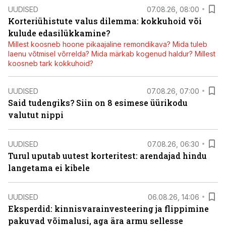
UUDISED
07.08.26, 08:00
Korteriühistute valus dilemma: kokkuhoid või
kulude edasilükkamine?
Millest koosneb hoone pikaajaline remondikava? Mida tuleb
laenu võtmisel võrrelda? Mida märkab kogenud haldur? Millest
koosneb tark kokkuhoid?
UUDISED
07.08.26, 07:00
Said tudengiks? Siin on 8 esimese üürikodu
valutut nippi
UUDISED
07.08.26, 06:30
Turul uputab uutest korteritest: arendajad hindu
langetama ei kibele
UUDISED
06.08.26, 14:06
Eksperdid: kinnisvarainvesteering ja flippimine
pakuvad võimalusi, aga ära armu sellesse