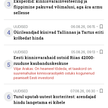
Eksperdid: kinnisvarainvesteering ja
3
flippimine pakuvad võimalusi, aga ära armu
sellesse
UUDISED
06.08.26, 06:15
4
Üürileandjad küsivad Tallinnas ja Tartus eriti
krõbedat hinda
UUDISED
05.08.26, 09:13
Eesti kinnisvarahaid ostsid Riias 42000-
5
ruuduse kaubanduskeskuse
Viljar Arakas: On heameel tõdeda, et taaskord on
suuremahulise kinnisvaraobjekti ostuks kogunenud
peamiselt Eesti investorid
UUDISED
07.08.26, 06:30
6
Turul uputab uutest korteritest: arendajad
hindu langetama ei kibele