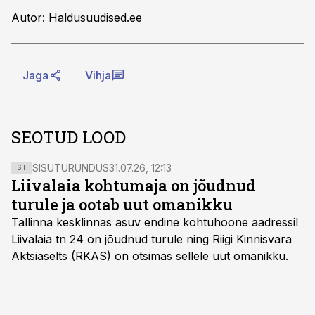
Autor: Haldusuudised.ee
Jaga
Vihja
SEOTUD LOOD
SISUTURUNDUS
31.07.26, 12:13
ST
Liivalaia kohtumaja on jõudnud
turule ja ootab uut omanikku
Tallinna kesklinnas asuv endine kohtuhoone aadressil
Liivalaia tn 24 on jõudnud turule ning Riigi Kinnisvara
Aktsiaselts (RKAS) on otsimas sellele uut omanikku.