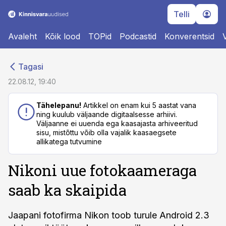
Telli
Avaleht
Kõik lood
TOPid
Podcastid
Konverentsid
cebook
cebook
Tagasi
Twitter)
Twitter)
22.08.12, 19:40
kedIn
kedIn
Tähelepanu!
Artikkel on enam kui 5 aastat vana
ning kuulub väljaande digitaalsesse arhiivi.
ail
ail
Väljaanne ei uuenda ega kaasajasta arhiveeritud
sisu, mistõttu võib olla vajalik kaasaegsete
k
k
allikatega tutvumine
Nikoni uue fotokaameraga
saab ka skaipida
Jaapani fotofirma Nikon toob turule Android 2.3