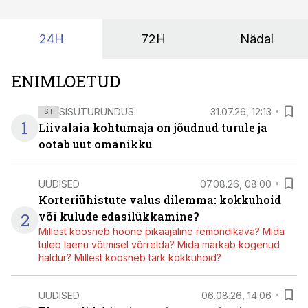
24H
72H
Nädal
ENIMLOETUD
SISUTURUNDUS
31.07.26, 12:13
ST
1
Liivalaia kohtumaja on jõudnud turule ja
ootab uut omanikku
UUDISED
07.08.26, 08:00
Korteriühistute valus dilemma: kokkuhoid
2
või kulude edasilükkamine?
Millest koosneb hoone pikaajaline remondikava? Mida
tuleb laenu võtmisel võrrelda? Mida märkab kogenud
haldur? Millest koosneb tark kokkuhoid?
UUDISED
06.08.26, 14:06