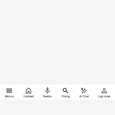
Menüü
Uudised
Raadio
Otsing
AI Chat
Logi sisse