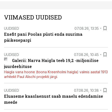
VIIMASED UUDISED
UUDISED
07.08.26, 13:35
Enefit pani Poolas püsti enda suurima
päikesepargi
UUDISED
07.08.26, 10:45
Galerii: Narva Haigla teeb 19,2 -miljonilise
juurdeehituse
Haigla vana hoone (toona Kreenholmi haigla) valmis aastal 1913
arhitekt Paul Alischi projekti järgi.
UUDISED
07.08.26, 10:38
Eluaseme kaaslaenust saab maaelu edendamise
meede