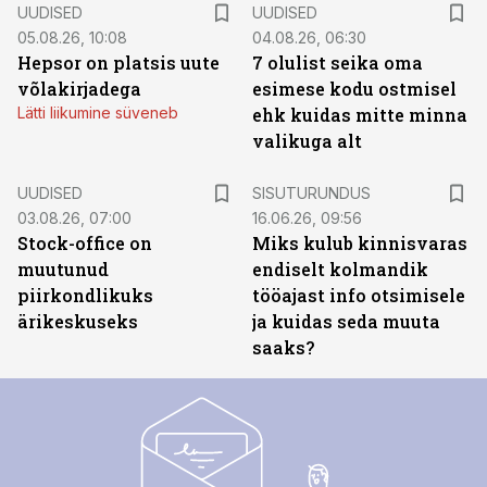
UUDISED
UUDISED
05.08.26, 10:08
04.08.26, 06:30
Hepsor on platsis uute
7 olulist seika oma
võlakirjadega
esimese kodu ostmisel
Lätti liikumine süveneb
ehk kuidas mitte minna
valikuga alt
ST
UUDISED
SISUTURUNDUS
03.08.26, 07:00
16.06.26, 09:56
Stock-office on
Miks kulub kinnisvaras
muutunud
endiselt kolmandik
piirkondlikuks
tööajast info otsimisele
ärikeskuseks
ja kuidas seda muuta
saaks?