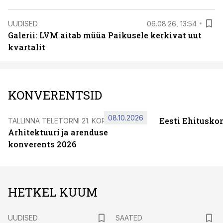
UUDISED
06.08.26, 13:54
Galerii: LVM aitab müüa Paikusele kerkivat uut
kvartalit
KONVERENTSID
08.10.2026
Eesti Ehitusko
TALLINNA TELETORNI 21. KORRUSEL
Arhitektuuri ja arenduse
konverents 2026
HETKEL KUUM
UUDISED
SAATED