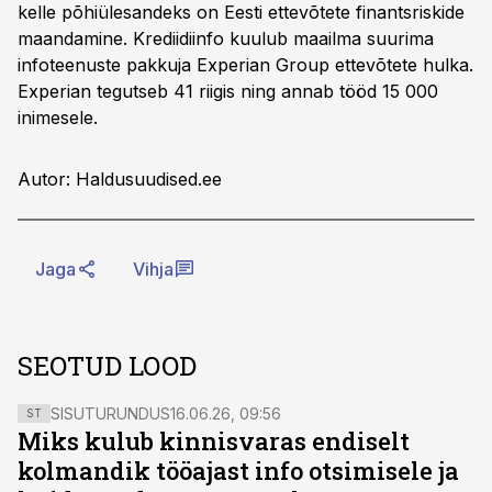
kelle põhiülesandeks on Eesti ettevõtete finantsriskide
maandamine. Krediidiinfo kuulub maailma suurima
infoteenuste pakkuja Experian Group ettevõtete hulka.
Experian tegutseb 41 riigis ning annab tööd 15 000
inimesele.
Autor: Haldusuudised.ee
Jaga
Vihja
SEOTUD LOOD
SISUTURUNDUS
16.06.26, 09:56
ST
Miks kulub kinnisvaras endiselt
kolmandik tööajast info otsimisele ja