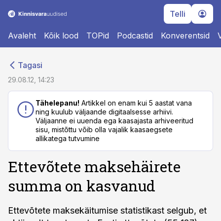
Telli
Avaleht
Kõik lood
TOPid
Podcastid
Konverentsid
cebook
cebook
Tagasi
Twitter)
Twitter)
29.08.12, 14:23
kedIn
kedIn
Tähelepanu!
Artikkel on enam kui 5 aastat vana
ning kuulub väljaande digitaalsesse arhiivi.
ail
ail
Väljaanne ei uuenda ega kaasajasta arhiveeritud
sisu, mistõttu võib olla vajalik kaasaegsete
k
k
allikatega tutvumine
Ettevõtete maksehäirete
summa on kasvanud
Ettevõtete maksekäitumise statistikast selgub, et