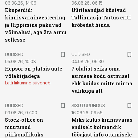
06.08.26, 14:06
06.08.26, 06:15
Eksperdid:
Üürileandjad küsivad
kinnisvarainvesteering
Tallinnas ja Tartus eriti
ja flippimine pakuvad
krõbedat hinda
võimalusi, aga ära armu
sellesse
UUDISED
UUDISED
05.08.26, 10:08
04.08.26, 06:30
Hepsor on platsis uute
7 olulist seika oma
võlakirjadega
esimese kodu ostmisel
Lätti liikumine süveneb
ehk kuidas mitte minna
valikuga alt
ST
UUDISED
SISUTURUNDUS
03.08.26, 07:00
16.06.26, 09:56
Stock-office on
Miks kulub kinnisvaras
muutunud
endiselt kolmandik
piirkondlikuks
tööajast info otsimisele