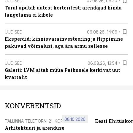
UUDISED
07.08.26, 06:30
Turul uputab uutest korteritest: arendajad hindu
langetama ei kibele
UUDISED
06.08.26, 14:06
Eksperdid: kinnisvarainvesteering ja flippimine
pakuvad võimalusi, aga ära armu sellesse
UUDISED
06.08.26, 13:54
Galerii: LVM aitab müüa Paikusele kerkivat uut
kvartalit
KONVERENTSID
08.10.2026
Eesti Ehitusko
TALLINNA TELETORNI 21. KORRUSEL
Arhitektuuri ja arenduse