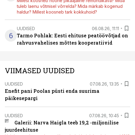
Millest koosneb hoone pikaajaline remondikava? Mida
tuleb laenu võtmisel võrrelda? Mida märkab kogenud
haldur? Millest koosneb tark kokkuhoid?
UUDISED
06.08.26, 11:11
6
Tarmo Pohlak: Eesti ehituse peatöövõtjad on
rahvusvahelises mõttes kooperatiivid
VIIMASED UUDISED
UUDISED
07.08.26, 13:35
Enefit pani Poolas püsti enda suurima
päikesepargi
UUDISED
07.08.26, 10:45
Galerii: Narva Haigla teeb 19,2 -miljonilise
juurdeehituse