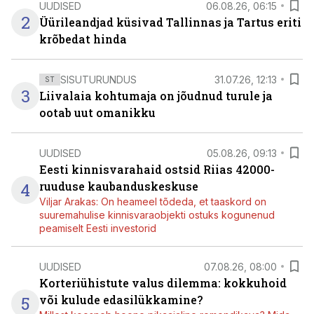
UUDISED
06.08.26, 06:15
2
Üürileandjad küsivad Tallinnas ja Tartus eriti
krõbedat hinda
SISUTURUNDUS
31.07.26, 12:13
ST
3
Liivalaia kohtumaja on jõudnud turule ja
ootab uut omanikku
UUDISED
05.08.26, 09:13
Eesti kinnisvarahaid ostsid Riias 42000-
4
ruuduse kaubanduskeskuse
Viljar Arakas: On heameel tõdeda, et taaskord on
suuremahulise kinnisvaraobjekti ostuks kogunenud
peamiselt Eesti investorid
UUDISED
07.08.26, 08:00
Korteriühistute valus dilemma: kokkuhoid
5
või kulude edasilükkamine?