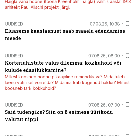
Haigla vana hoone (toona Kreenholmi haigla) valmis aastal 1913
arhitekt Paul Alischi projekti järgi.
UUDISED
07.08.26, 10:38
Eluaseme kaaslaenust saab maaelu edendamise
meede
UUDISED
07.08.26, 08:00
Korteriühistute valus dilemma: kokkuhoid või
kulude edasilükkamine?
Millest koosneb hoone pikaajaline remondikava? Mida tuleb
laenu võtmisel võrrelda? Mida märkab kogenud haldur? Millest
koosneb tark kokkuhoid?
UUDISED
07.08.26, 07:00
Said tudengiks? Siin on 8 esimese üürikodu
valutut nippi