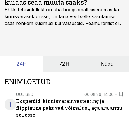
kuidas seda muuta saaks?
Ehkki tehisintellekt on üha hoogsamalt sisenemas ka
kinnisvarasektorisse, on täna veel selle kasutamise
osas rohkem küsimusi kui vastuseid. Peamurdmist ei
tekita niivõrd see, millist AI-lahendust kasutada, vaid
kas ettevõtte andmed on üldse sellisel kujul olemas, et
tehisintellekt neist midagi mõistlikku välja lugeda
suudaks.
24H
72H
Nädal
ENIMLOETUD
UUDISED
06.08.26, 14:06
Eksperdid: kinnisvarainvesteering ja
1
flippimine pakuvad võimalusi, aga ära armu
sellesse