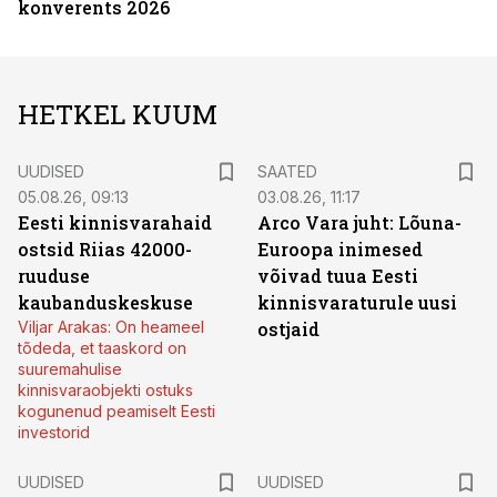
konverents 2026
HETKEL KUUM
UUDISED
SAATED
05.08.26, 09:13
03.08.26, 11:17
Eesti kinnisvarahaid
Arco Vara juht: Lõuna-
ostsid Riias 42000-
Euroopa inimesed
ruuduse
võivad tuua Eesti
kaubanduskeskuse
kinnisvaraturule uusi
Viljar Arakas: On heameel
ostjaid
tõdeda, et taaskord on
suuremahulise
kinnisvaraobjekti ostuks
kogunenud peamiselt Eesti
investorid
UUDISED
UUDISED