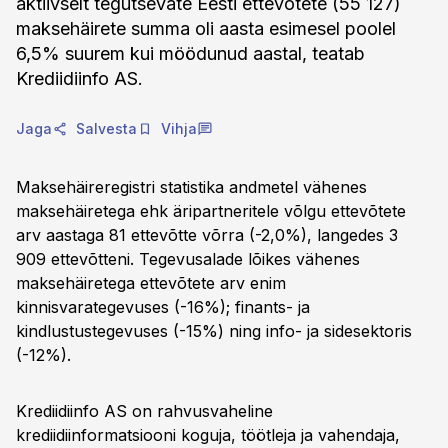
aktiivselt tegutsevate Eesti ettevõtete (55 127)
maksehäirete summa oli aasta esimesel poolel
6,5% suurem kui möödunud aastal, teatab
Krediidiinfo AS.
Jaga
Salvesta
Vihja
Maksehäireregistri statistika andmetel vähenes
maksehäiretega ehk äripartneritele võlgu ettevõtete
arv aastaga 81 ettevõtte võrra (-2,0%), langedes 3
909 ettevõtteni. Tegevusalade lõikes vähenes
maksehäiretega ettevõtete arv enim
kinnisvarategevuses (-16%); finants- ja
kindlustustegevuses (-15%) ning info- ja sidesektoris
(-12%).
Krediidiinfo AS on rahvusvaheline
krediidiinformatsiooni koguja, töötleja ja vahendaja,