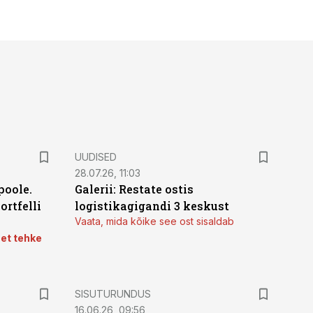
UUDISED
28.07.26, 11:03
poole.
Galerii: Restate ostis
ortfelli
logistikagigandi 3 keskust
Vaata, mida kõike see ost sisaldab
 et tehke
ST
SISUTURUNDUS
16.06.26, 09:56