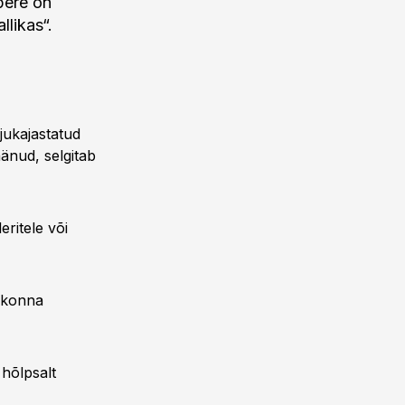
pere on
llikas“.
jukajastatud
änud, selgitab
eritele või
ldkonna
 hõlpsalt