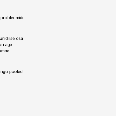
g probleemide
iidilise osa
 on aga
gumaa.
pingu pooled