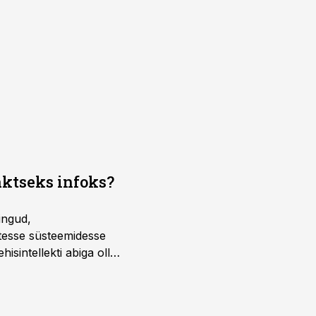
aktseks infoks?
ingud,
atesse süsteemidesse
isintellekti abiga olla