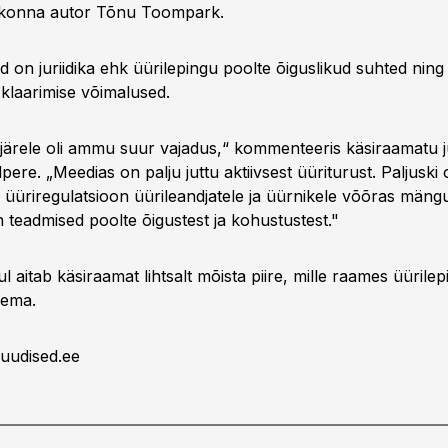
konna autor Tõnu Toompark.
d on juriidika ehk üürilepingu poolte õiguslikud suhted nin
 klaarimise võimalused.
järele oli ammu suur vajadus,“ kommenteeris käsiraamatu jur
pere. „Meedias on palju juttu aktiivsest üüriturust. Paljuski
 üüriregulatsioon üürileandjatele ja üürnikele võõras män
 teadmised poolte õigustest ja kohustustest."
 aitab käsiraamat lihtsalt mõista piire, mille raames üürile
sema.
uudised.ee