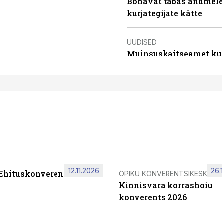
Bonavat tabas andmelek
kurjategijate kätte
UUDISED
Muinsuskaitseamet ku
12.11.2026
26.
 Ehituskonverents 2026
ÖPIKU KONVERENTSIKESKUS
Kinnisvara korrashoiu
konverents 2026