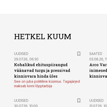
HETKEL KUUM
UUDISED
SAATED
29.07.26, 06:30
03.08.26, 11
Kohalikud ehituspiirangud
Arco Var
väänavad turgu ja pressivad
inimesed
kinnisvara hinda üles
kinnisvar
See on juba poliitiline küsimus. Tagajärjed
maksab kinni lõpptarbija
UUDISED
UUDISED
30.07.26, 10:00
31.07.26, 1