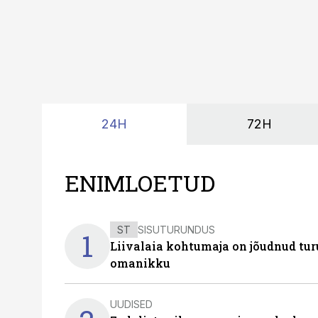
24H
72H
ENIMLOETUD
ST
SISUTURUNDUS
1
Liivalaia kohtumaja on jõudnud turu
omanikku
UUDISED