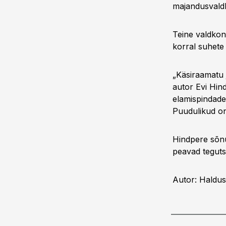
majandusvald
Teine valdkon
korral suhete
„Käsiraamatu 
autor Evi Hind
elamispindade
Puudulikud on
Hindpere sõnul
peavad tegut
Autor: Haldus