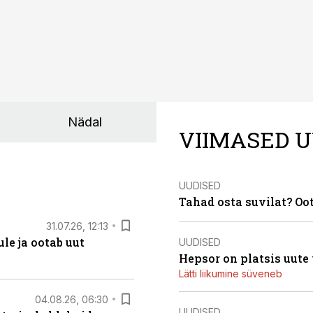
Nädal
VIIMASED U
UUDISED
Tahad osta suvilat? Oo
31.07.26, 12:13
le ja ootab uut
UUDISED
Hepsor on platsis uute
Lätti liikumine süveneb
04.08.26, 06:30
UUDISED