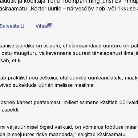
alüütik ja koolitaja Tõnu Toompark ning jurist Evi Hind
siraamatu „Korter üürile – närvesööv hobi või rikkuse a
Salvesta
Vihja
amise ajendiks on asjaolu, et elamispindade üüriturg on pal
 ostu-müügituru väikevennana suurest tähelepanust ilma jä
sab, et k
b praktilist nõu eelkõige eluruumide üürileandjatele, maakl
vivad sukelduda üüriäri imelisse maailma.
osneb kahest peateemast, millest esimene käsitleb üüriva
 aspekti.
i väljaüürimisel õigeid valikuid, on võimalus tootluse määr
da ja seejuures riske maandada,“ selgitab käsiraamatu