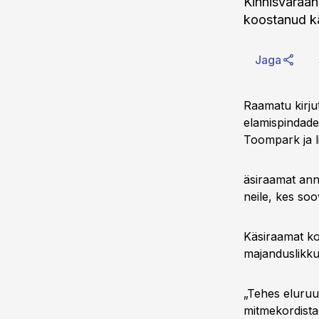
Kinnisvaraan
koostanud kä
Jaga
Raamatu kirjut
elamispindade
Toompark ja li
äsiraamat anna
neile, kes soo
Käsiraamat ko
majanduslikku
„Tehes eluruum
mitmekordista