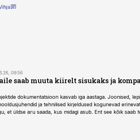
Vihja
6.26, 09:56
aile saab muuta kiirelt sisukaks ja komp
rojektide dokumentatsioon kasvab iga aastaga. Joonised, lep
hooldusjuhendid ja tehnilised kirjeldused kogunevad erinev
u, et üldse aru saada, kus midagi asub. Ent see kõik saab teh