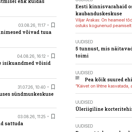
stmisel ehk kuidas
Eesti kinnisvarahaid o
kaubanduskeskuse
Viljar Arakas: On heameel tõ
03.08.26, 11:17
ostuks kogunenud peamiselt E
 inimesed võivad tuua
UUDISED
5 tunnust, mis näitavad
toimi
04.08.26, 16:12
e isikuandmed võisid
UUDISED
Pea kõik suured eh
“Käivet on lihtne kasvatada, 
31.07.26, 10:40
nduses sündmuskeskuse
UUDISED
Üleriigiline korterite
03.08.26, 11:25
d sattuda
UUDISED