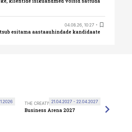
e, klientide isikuandmed võisid sattuda
04.08.26, 10:27
tsub esitama aastaauhindade kandidaate
11.2026
21.04.2027 - 22.04.2027
THE CREATIVE HUB
Business Arena 2027