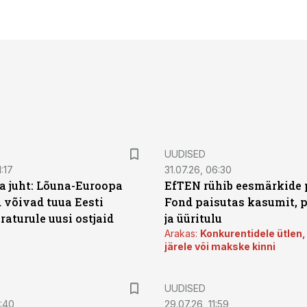
UUDISED
:17
31.07.26, 06:30
a juht: Lõuna-Euroopa
EfTEN rühib eesmärkide 
 võivad tuua Eesti
Fond paisutas kasumit, p
aturule uusi ostjaid
ja üüritulu
Arakas:
Konkurentidele ütlen,
järele või makske kinni
UUDISED
0:40
29.07.26, 11:59