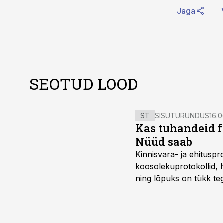
Jaga
SEOTUD LOOD
ST
SISUTURUNDUS
16.0
Kas tuhandeid f
Nüüd saab
Kinnisvara- ja ehitusp
koosolekuprotokollid, 
ning lõpuks on tükk teg
kordades lihtsam.