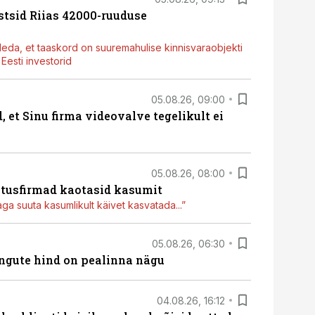
stsid Riias 42000-ruuduse
deda, et taaskord on suuremahulise kinnisvaraobjekti
esti investorid
05.08.26, 09:00
, et Sinu firma videovalve tegelikult ei
05.08.26, 08:00
itusfirmad kaotasid kasumit
aga suuta kasumlikult käivet kasvatada...”
05.08.26, 06:30
hingute hind on pealinna nägu
04.08.26, 16:12