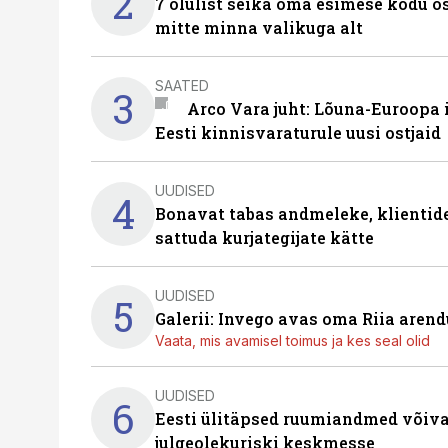
2
7 olulist seika oma esimese kodu o
mitte minna valikuga alt
SAATED
3
Arco Vara juht: Lõuna-Euroopa
Eesti kinnisvaraturule uusi ostjaid
UUDISED
4
Bonavat tabas andmeleke, klientid
sattuda kurjategijate kätte
UUDISED
5
Galerii: Invego avas oma Riia are
Vaata, mis avamisel toimus ja kes seal olid
UUDISED
6
Eesti ülitäpsed ruumiandmed võiva
julgeolekuriski keskmesse