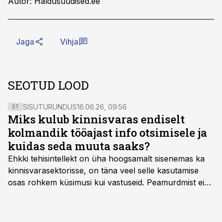
Autor: Haldusuudised.ee
Jaga
Vihja
SEOTUD LOOD
SISUTURUNDUS
16.06.26, 09:56
ST
Miks kulub kinnisvaras endiselt
kolmandik tööajast info otsimisele ja
kuidas seda muuta saaks?
Ehkki tehisintellekt on üha hoogsamalt sisenemas ka
kinnisvarasektorisse, on täna veel selle kasutamise
osas rohkem küsimusi kui vastuseid. Peamurdmist ei
tekita niivõrd see, millist AI-lahendust kasutada, vaid
kas ettevõtte andmed on üldse sellisel kujul olemas, et
tehisintellekt neist midagi mõistlikku välja lugeda