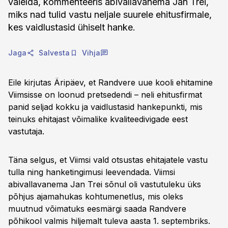
vaielda, kommenteeris abivallavanema Jan Trei,
miks nad tulid vastu neljale suurele ehitusfirmale,
kes vaidlustasid ühiselt hanke.
Jaga
Salvesta
Vihja
Eile kirjutas Äripäev, et Randvere uue kooli ehitamine
Viimsisse on loonud pretsedendi – neli ehitusfirmat
panid seljad kokku ja vaidlustasid hankepunkti, mis
teinuks ehitajast võimalike kvaliteedivigade eest
vastutaja.
Täna selgus, et Viimsi vald otsustas ehitajatele vastu
tulla ning hanketingimusi leevendada. Viimsi
abivallavanema Jan Trei sõnul oli vastutuleku üks
põhjus ajamahukas kohtumenetlus, mis oleks
muutnud võimatuks eesmärgi saada Randvere
põhikool valmis hiljemalt tuleva aasta 1. septembriks.