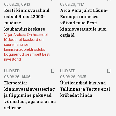
05.08.26, 09:13
03.08.26, 11:17
Eesti kinnisvarahaid
Arco Vara juht: Lõuna-
ostsid Riias 42000-
Euroopa inimesed
ruuduse
võivad tuua Eesti
kaubanduskeskuse
kinnisvaraturule uusi
Viljar Arakas: On heameel
ostjaid
tõdeda, et taaskord on
suuremahulise
kinnisvaraobjekti ostuks
kogunenud peamiselt Eesti
investorid
UUDISED
UUDISED
06.08.26, 14:06
06.08.26, 06:15
Eksperdid:
Üürileandjad küsivad
kinnisvarainvesteering
Tallinnas ja Tartus eriti
ja flippimine pakuvad
krõbedat hinda
võimalusi, aga ära armu
sellesse