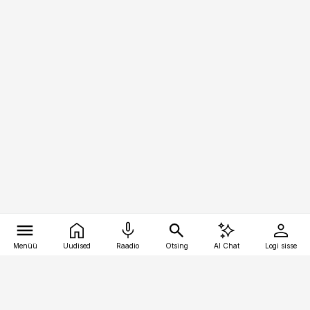
Menüü
Uudised
Raadio
Otsing
AI Chat
Logi sisse
Vana-Lõuna 39/1, 19094 Tallinn