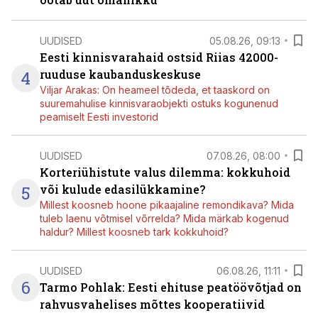
UUDISED
05.08.26, 09:13
Eesti kinnisvarahaid ostsid Riias 42000-
4
ruuduse kaubanduskeskuse
Viljar Arakas: On heameel tõdeda, et taaskord on
suuremahulise kinnisvaraobjekti ostuks kogunenud
peamiselt Eesti investorid
UUDISED
07.08.26, 08:00
Korteriühistute valus dilemma: kokkuhoid
5
või kulude edasilükkamine?
Millest koosneb hoone pikaajaline remondikava? Mida
tuleb laenu võtmisel võrrelda? Mida märkab kogenud
haldur? Millest koosneb tark kokkuhoid?
UUDISED
06.08.26, 11:11
6
Tarmo Pohlak: Eesti ehituse peatöövõtjad on
rahvusvahelises mõttes kooperatiivid