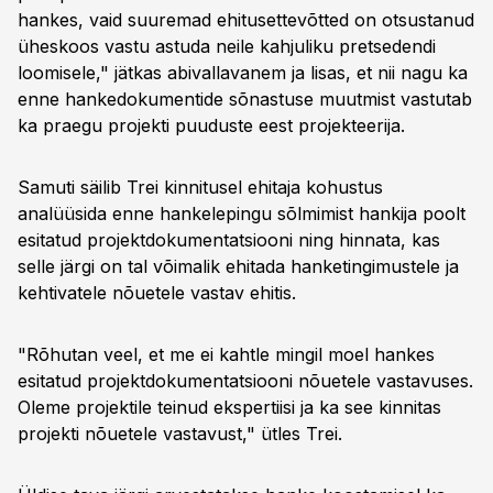
hankes, vaid suuremad ehitusettevõtted on otsustanud
üheskoos vastu astuda neile kahjuliku pretsedendi
loomisele," jätkas abivallavanem ja lisas, et nii nagu ka
enne hankedokumentide sõnastuse muutmist vastutab
ka praegu projekti puuduste eest projekteerija.
Samuti säilib Trei kinnitusel ehitaja kohustus
analüüsida enne hankelepingu sõlmimist hankija poolt
esitatud projektdokumentatsiooni ning hinnata, kas
selle järgi on tal võimalik ehitada hanketingimustele ja
kehtivatele nõuetele vastav ehitis.
"Rõhutan veel, et me ei kahtle mingil moel hankes
esitatud projektdokumentatsiooni nõuetele vastavuses.
Oleme projektile teinud ekspertiisi ja ka see kinnitas
projekti nõuetele vastavust," ütles Trei.