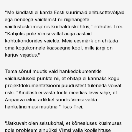
"Me kindlasti ei karda Eesti suurimaid ehitusettevõtjaid
ega nendega vaidlemist nii riigihangete
vaidlustuskomisjonis kui halduskohtus," rõhutas Trei.
"Kahjuks pole Viimsi vallal aega aastaid
kohtukoridorides vaielda. Meie eesmärk on ehitada
oma kogukonnale kaasaegne kool, mille järgi on
karjuv vajadus."
Tema sõnul muutis vald hankedokumentide
vaidlusaluseid punkte nii, et ehitaja ei kannaks kogu
projektdokumentatsiooni puudustest tuleneda võivat
riski. "Kindlasti ei vasta tõele meedias leviv vihje, et
Äripäeva eilne artikkel sundis Viimsi valda
hanketingimusi muutma," lisas Trei.
"Jätkuvalt olen seisukohal, et kõnealuses küsimuses
pole probleem ainuüksi Viimsi valla kooliehituse