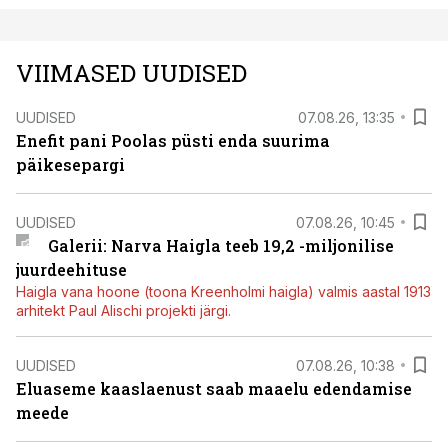
VIIMASED UUDISED
UUDISED
07.08.26, 13:35
Enefit pani Poolas püsti enda suurima
päikesepargi
UUDISED
07.08.26, 10:45
Galerii: Narva Haigla teeb 19,2 -miljonilise
juurdeehituse
Haigla vana hoone (toona Kreenholmi haigla) valmis aastal 1913
arhitekt Paul Alischi projekti järgi.
UUDISED
07.08.26, 10:38
Eluaseme kaaslaenust saab maaelu edendamise
meede