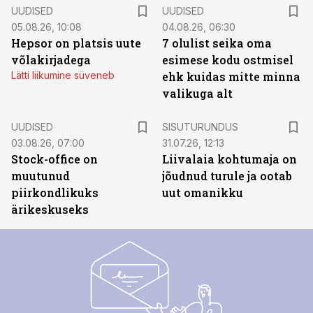
UUDISED
UUDISED
05.08.26, 10:08
04.08.26, 06:30
Hepsor on platsis uute
7 olulist seika oma
võlakirjadega
esimese kodu ostmisel
Lätti liikumine süveneb
ehk kuidas mitte minna
valikuga alt
ST
UUDISED
SISUTURUNDUS
03.08.26, 07:00
31.07.26, 12:13
Stock-office on
Liivalaia kohtumaja on
muutunud
jõudnud turule ja ootab
piirkondlikuks
uut omanikku
ärikeskuseks