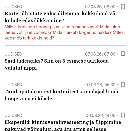
UUDISED
07.08.26, 08:00
Korteriühistute valus dilemma: kokkuhoid või
kulude edasilükkamine?
Millest koosneb hoone pikaajaline remondikava? Mida tuleb
laenu võtmisel võrrelda? Mida märkab kogenud haldur? Millest
koosneb tark kokkuhoid?
UUDISED
07.08.26, 07:00
Said tudengiks? Siin on 8 esimese üürikodu
valutut nippi
UUDISED
07.08.26, 06:30
Turul uputab uutest korteritest: arendajad hindu
langetama ei kibele
UUDISED
06.08.26, 14:06
Eksperdid: kinnisvarainvesteering ja flippimine
pakuvad võimalusi, aga ära armu sellesse