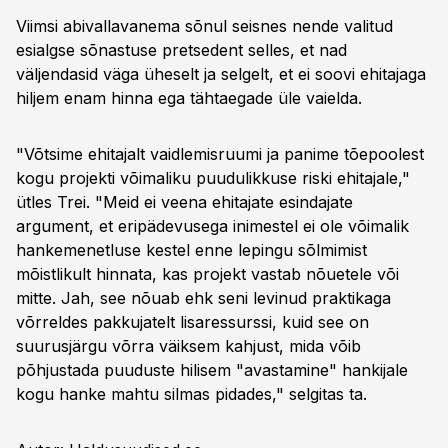
Viimsi abivallavanema sõnul seisnes nende valitud
esialgse sõnastuse pretsedent selles, et nad
väljendasid väga üheselt ja selgelt, et ei soovi ehitajaga
hiljem enam hinna ega tähtaegade üle vaielda.
"Võtsime ehitajalt vaidlemisruumi ja panime tõepoolest
kogu projekti võimaliku puudulikkuse riski ehitajale,"
ütles Trei. "Meid ei veena ehitajate esindajate
argument, et eripädevusega inimestel ei ole võimalik
hankemenetluse kestel enne lepingu sõlmimist
mõistlikult hinnata, kas projekt vastab nõuetele või
mitte. Jah, see nõuab ehk seni levinud praktikaga
võrreldes pakkujatelt lisaressurssi, kuid see on
suurusjärgu võrra väiksem kahjust, mida võib
põhjustada puuduste hilisem "avastamine" hankijale
kogu hanke mahtu silmas pidades," selgitas ta.