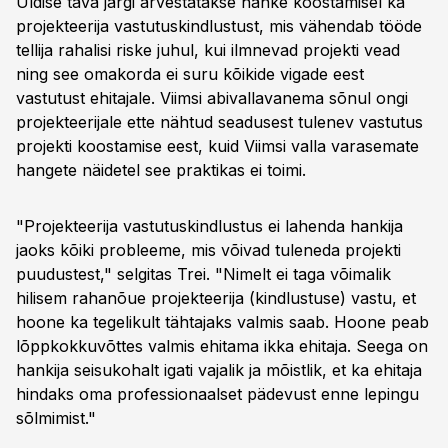
Üldise tava järgi arvestatakse hanke koostamisel ka
projekteerija vastutuskindlustust, mis vähendab tööde
tellija rahalisi riske juhul, kui ilmnevad projekti vead
ning see omakorda ei suru kõikide vigade eest
vastutust ehitajale. Viimsi abivallavanema sõnul ongi
projekteerijale ette nähtud seadusest tulenev vastutus
projekti koostamise eest, kuid Viimsi valla varasemate
hangete näidetel see praktikas ei toimi.
"Projekteerija vastutuskindlustus ei lahenda hankija
jaoks kõiki probleeme, mis võivad tuleneda projekti
puudustest," selgitas Trei. "Nimelt ei taga võimalik
hilisem rahanõue projekteerija (kindlustuse) vastu, et
hoone ka tegelikult tähtajaks valmis saab. Hoone peab
lõppkokkuvõttes valmis ehitama ikka ehitaja. Seega on
hankija seisukohalt igati vajalik ja mõistlik, et ka ehitaja
hindaks oma professionaalset pädevust enne lepingu
sõlmimist."