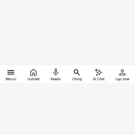
Menüü
Uudised
Raadio
Otsing
AI Chat
Logi sisse
Vana-Lõuna 39/1, 19094 Tallinn
(+372) 667 0111
kinnisvarauudised@kinnisvarauudised.ee