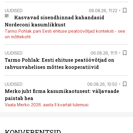
UUDISED
06.08.26, 11:22
Kasvavad sisendhinnad kahandasid
Nordeconi kasumlikkust
Tarmo Pohlak pani Eesti ehituse peatöövõtjad konteksti - see
on mõttekoht
UUDISED
06.08.26, 11:11
Tarmo Pohlak: Eesti ehituse peatöövõtjad on
rahvusvahelises mõttes kooperatiivid
UUDISED
06.08.26, 10:50
Merko juht firma kasumikaotusest: väljavaade
paistab hea
Vaata Merko 2026. aasta II kvartali tulemusi
KONVERENTSID