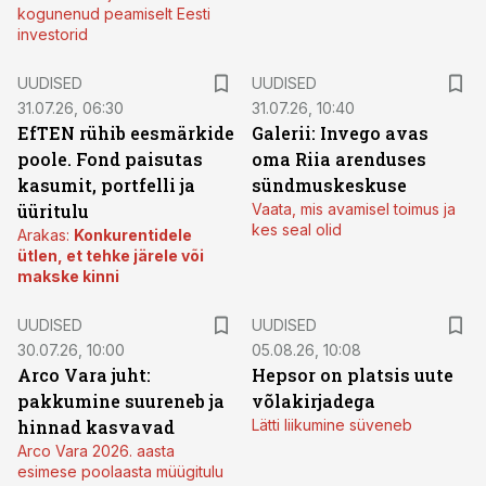
kogunenud peamiselt Eesti
investorid
UUDISED
UUDISED
31.07.26, 06:30
31.07.26, 10:40
EfTEN rühib eesmärkide
Galerii: Invego avas
poole. Fond paisutas
oma Riia arenduses
kasumit, portfelli ja
sündmuskeskuse
üüritulu
Vaata, mis avamisel toimus ja
kes seal olid
Arakas:
Konkurentidele
ütlen, et tehke järele või
makske kinni
UUDISED
UUDISED
30.07.26, 10:00
05.08.26, 10:08
Arco Vara juht:
Hepsor on platsis uute
pakkumine suureneb ja
võlakirjadega
hinnad kasvavad
Lätti liikumine süveneb
Arco Vara 2026. aasta
esimese poolaasta müügitulu