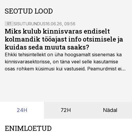
SEOTUD LOOD
SISUTURUNDUS
16.06.26, 09:56
ST
Miks kulub kinnisvaras endiselt
kolmandik tööajast info otsimisele ja
kuidas seda muuta saaks?
Ehkki tehisintellekt on üha hoogsamalt sisenemas ka
kinnisvarasektorisse, on täna veel selle kasutamise
osas rohkem küsimusi kui vastuseid. Peamurdmist ei
tekita niivõrd see, millist AI-lahendust kasutada, vaid
kas ettevõtte andmed on üldse sellisel kujul olemas, et
tehisintellekt neist midagi mõistlikku välja lugeda
suudaks.
24H
72H
Nädal
ENIMLOETUD