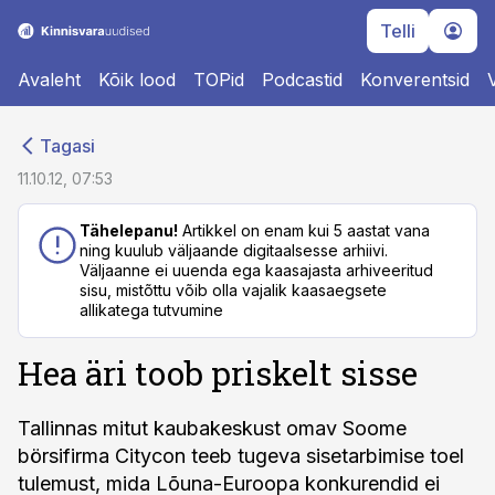
Telli
Avaleht
Kõik lood
TOPid
Podcastid
Konverentsid
cebook
cebook
Tagasi
Twitter)
Twitter)
11.10.12, 07:53
kedIn
kedIn
Tähelepanu!
Artikkel on enam kui 5 aastat vana
ning kuulub väljaande digitaalsesse arhiivi.
ail
ail
Väljaanne ei uuenda ega kaasajasta arhiveeritud
sisu, mistõttu võib olla vajalik kaasaegsete
k
k
allikatega tutvumine
Hea äri toob priskelt sisse
Tallinnas mitut kaubakeskust omav Soome
börsifirma Citycon teeb tugeva sisetarbimise toel
tulemust, mida Lõuna-Euroopa konkurendid ei