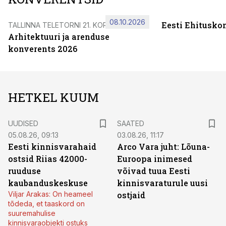
08.10.2026
Eesti Ehitusko
TALLINNA TELETORNI 21. KORRUSEL
Arhitektuuri ja arenduse
konverents 2026
HETKEL KUUM
UUDISED
SAATED
05.08.26, 09:13
03.08.26, 11:17
Eesti kinnisvarahaid
Arco Vara juht: Lõuna-
ostsid Riias 42000-
Euroopa inimesed
ruuduse
võivad tuua Eesti
kaubanduskeskuse
kinnisvaraturule uusi
Viljar Arakas: On heameel
ostjaid
tõdeda, et taaskord on
suuremahulise
kinnisvaraobjekti ostuks