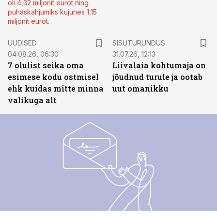
oli 4,32 miljonit eurot ning
puhaskahjumiks kujunes 1,15
miljonit eurot.
ST
UUDISED
SISUTURUNDUS
04.08.26, 06:30
31.07.26, 12:13
7 olulist seika oma
Liivalaia kohtumaja on
esimese kodu ostmisel
jõudnud turule ja ootab
ehk kuidas mitte minna
uut omanikku
valikuga alt