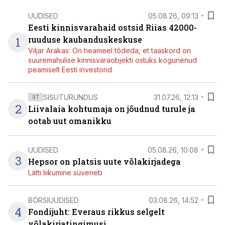
UUDISED
05.08.26, 09:13
Eesti kinnisvarahaid ostsid Riias 42000-
1
ruuduse kaubanduskeskuse
Viljar Arakas: On heameel tõdeda, et taaskord on
suuremahulise kinnisvaraobjekti ostuks kogunenud
peamiselt Eesti investorid
SISUTURUNDUS
31.07.26, 12:13
ST
2
Liivalaia kohtumaja on jõudnud turule ja
ootab uut omanikku
UUDISED
05.08.26, 10:08
3
Hepsor on platsis uute võlakirjadega
Lätti liikumine süveneb
BÖRSIUUDISED
03.08.26, 14:52
4
Fondijuht: Everaus rikkus selgelt
võlakirjatingimusi