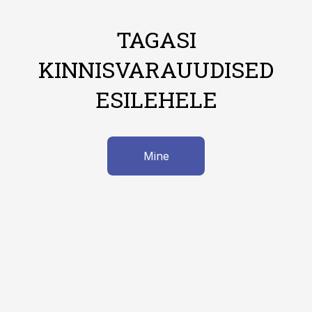
TAGASI
KINNISVARAUUDISED
ESILEHELE
Mine