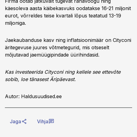
Firma ootab jätkuvalt tugevat rahavoogu ning
käesoleva aasta käibekasvuks oodatakse 16-21 miljonit
eurot, võrreldes teise kvartali lõpus teatatud 13-19
miljoniga.
Jaekaubanduse kasv ning inflatsioonimäär on Cityconi
äritegevuse juures võtmetegurid, mis otseselt
mõjutavad jaemüügipindade üürihindasid.
Kas investeerida Cityconi ning kellele see ettevõte
sobib, loe tänasest Äripäevast.
Autor: Haldusuudised.ee
Jaga
Vihja