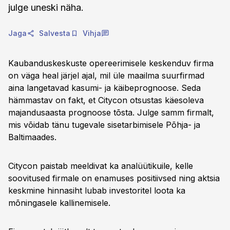
julge uneski näha.
Jaga
Salvesta
Vihja
Kaubanduskeskuste opereerimisele keskenduv firma
on väga heal järjel ajal, mil üle maailma suurfirmad
aina langetavad kasumi- ja käibeprognoose. Seda
hämmastav on fakt, et Citycon otsustas käesoleva
majandusaasta prognoose tõsta. Julge samm firmalt,
mis võidab tänu tugevale sisetarbimisele Põhja- ja
Baltimaades.
Citycon paistab meeldivat ka analüütikuile, kelle
soovitused firmale on enamuses positiivsed ning aktsia
keskmine hinnasiht lubab investoritel loota ka
mõningasele kallinemisele.