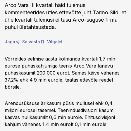
Arco Vara III kvartali häid tulemusi
kommenteerides ütles ettevõtte juht Tarmo Sild, et
ühe kvartali tulemusi ei tasu Arco-suguse firma
puhul ületähtsustada.
Jaga
Salvesta
Vihja
Võrreldes eelmise aasta kolmanda kvartali 1,7 mln
eurose puhaskahjumiga teenis Arco Vara tänavu
puhaskasumit 200 000 eurot. Samas käive vähenes
37,2% ehk 4,9 mln eurole, teatas ettevõte reedel
börsile.
Arendusüksuse ärikasum püsis mullusel ehk 0,4
miljoni eurosel tasemel. Teenindusdivisjoni kasum
kasvas nullkasumilt 0,6 mln eurole. Ehitusdivisjoni
kahjum vähenes 1,4 mln eurolt 0,1 mln eurole.