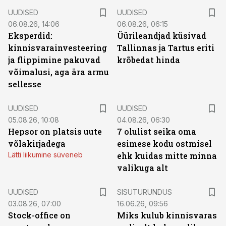
UUDISED
UUDISED
06.08.26, 14:06
06.08.26, 06:15
Eksperdid:
Üürileandjad küsivad
kinnisvarainvesteering
Tallinnas ja Tartus eriti
ja flippimine pakuvad
krõbedat hinda
võimalusi, aga ära armu
sellesse
UUDISED
UUDISED
05.08.26, 10:08
04.08.26, 06:30
Hepsor on platsis uute
7 olulist seika oma
võlakirjadega
esimese kodu ostmisel
Lätti liikumine süveneb
ehk kuidas mitte minna
valikuga alt
ST
UUDISED
SISUTURUNDUS
03.08.26, 07:00
16.06.26, 09:56
Stock-office on
Miks kulub kinnisvaras