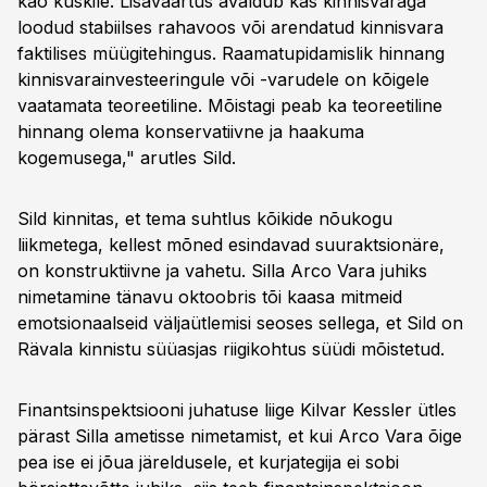
kao kuskile. Lisaväärtus avaldub kas kinnisvaraga
loodud stabiilses rahavoos või arendatud kinnisvara
faktilises müügitehingus. Raamatupidamislik hinnang
kinnisvarainvesteeringule või -varudele on kõigele
vaatamata teoreetiline. Mõistagi peab ka teoreetiline
hinnang olema konservatiivne ja haakuma
kogemusega," arutles Sild.
Sild kinnitas, et tema suhtlus kõikide nõukogu
liikmetega, kellest mõned esindavad suuraktsionäre,
on konstruktiivne ja vahetu. Silla Arco Vara juhiks
nimetamine tänavu oktoobris tõi kaasa mitmeid
emotsionaalseid väljaütlemisi seoses sellega, et Sild on
Rävala kinnistu süüasjas riigikohtus süüdi mõistetud.
Finantsinspektsiooni juhatuse liige Kilvar Kessler ütles
pärast Silla ametisse nimetamist, et kui Arco Vara õige
pea ise ei jõua järeldusele, et kurjategija ei sobi