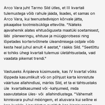
Arco Vara juht Tarmo Sild ütles, et III kvartali
tulemustega võib rahule jääda, lisades, et samas on
Arco Vara, kui teenustedivisjon kõrvale jätta,
pikaajalise tootmistsükliga ettevõte. "Näiteks
ajavahemik alates ehitusõiguseta maatüki soetamisest,
läbi planeeringu, ehituse ja müügiprotsessi ning
lõpetades korterivõtmete üleandmisega ostjale võib
kesta heal juhul ainult 4 aastat," rääkis Sild. "Seetõttu
ei tohiks ühegi kvartali tulemusi ületähtsustada, vaid
vaadata pikemat trendi."
Vastuseks Äripäeva küsimusele, kas IV kvartal võiks
lõppeda kasumlikult või on põhjust karta kinnistute
väärtuse allahindlusi, märkis Sild, et ta ei tähtsustaks
üle kvartalikasumeid või -kahjumeid, mida
saavutatakse üles- või allahindlustega. "Vähemalt
kinnisvara puhul mööngem, et alusvara kui selline ei