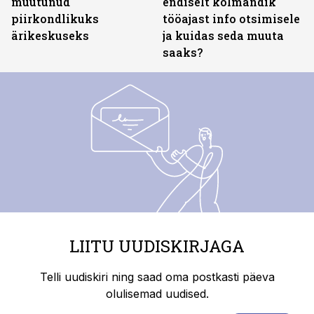
muutunud
endiselt kolmandik
piirkondlikuks
tööajast info otsimisele
ärikeskuseks
ja kuidas seda muuta
saaks?
LIITU UUDISKIRJAGA
Telli uudiskiri ning saad oma postkasti päeva
olulisemad uudised.