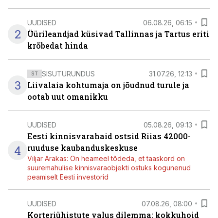
UUDISED
06.08.26, 06:15
2
Üürileandjad küsivad Tallinnas ja Tartus eriti
krõbedat hinda
SISUTURUNDUS
31.07.26, 12:13
ST
3
Liivalaia kohtumaja on jõudnud turule ja
ootab uut omanikku
UUDISED
05.08.26, 09:13
Eesti kinnisvarahaid ostsid Riias 42000-
4
ruuduse kaubanduskeskuse
Viljar Arakas: On heameel tõdeda, et taaskord on
suuremahulise kinnisvaraobjekti ostuks kogunenud
peamiselt Eesti investorid
UUDISED
07.08.26, 08:00
Korteriühistute valus dilemma: kokkuhoid