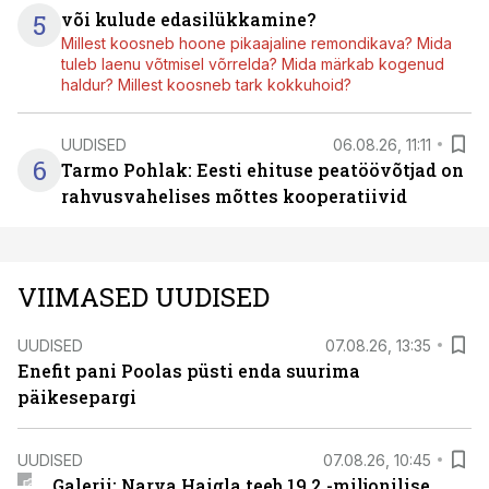
5
või kulude edasilükkamine?
Millest koosneb hoone pikaajaline remondikava? Mida
tuleb laenu võtmisel võrrelda? Mida märkab kogenud
haldur? Millest koosneb tark kokkuhoid?
UUDISED
06.08.26, 11:11
6
Tarmo Pohlak: Eesti ehituse peatöövõtjad on
rahvusvahelises mõttes kooperatiivid
VIIMASED UUDISED
UUDISED
07.08.26, 13:35
Enefit pani Poolas püsti enda suurima
päikesepargi
UUDISED
07.08.26, 10:45
Galerii: Narva Haigla teeb 19,2 -miljonilise