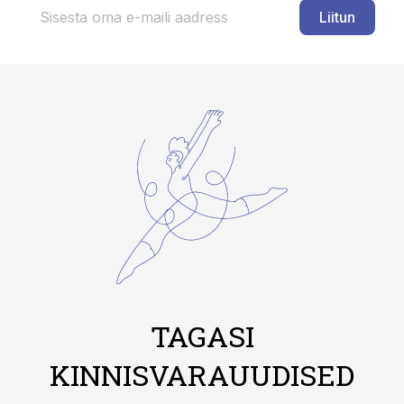
Liitun
TAGASI
KINNISVARAUUDISED