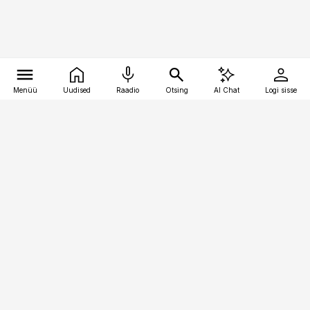
Menüü
Uudised
Raadio
Otsing
AI Chat
Logi sisse
Vana-Lõuna 39/1, 19094 Tallinn
(+372) 667 0111
kinnisvarauudised@kinnisvarauudised.ee
Telli
Reklaam
Firmast
Sisu kasutamisõigused
Ajakirjaniku
eetikakoodeks