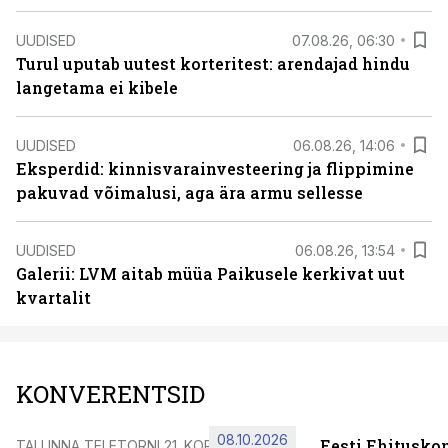
UUDISED
07.08.26, 06:30
Turul uputab uutest korteritest: arendajad hindu
langetama ei kibele
UUDISED
06.08.26, 14:06
Eksperdid: kinnisvarainvesteering ja flippimine
pakuvad võimalusi, aga ära armu sellesse
UUDISED
06.08.26, 13:54
Galerii: LVM aitab müüa Paikusele kerkivat uut
kvartalit
KONVERENTSID
08.10.2026
Eesti Ehitusko
TALLINNA TELETORNI 21. KORRUSEL