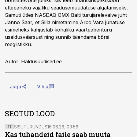
börsiettevõtte juhiks, siis teeb finantsinspektsioon
ettepaneku vajaliku seadusemuudatuse algatamiseks.
Samuti ütles NASDAQ OMX Balti turujärelevalve juht
Janno Saar, et Silla nimetamine Arco Vara juhatuse
esimeheks kahjustab kohaliku väärtpaberituru
usaldusväärsust ning sunnib täiendama börsi
reeglistikku.
Autor: Haldusuudised.ee
Jaga
Vihja
SEOTUD LOOD
SISUTURUNDUS
16.06.26, 09:56
ST
Kas tuhandeid faile saab muuta