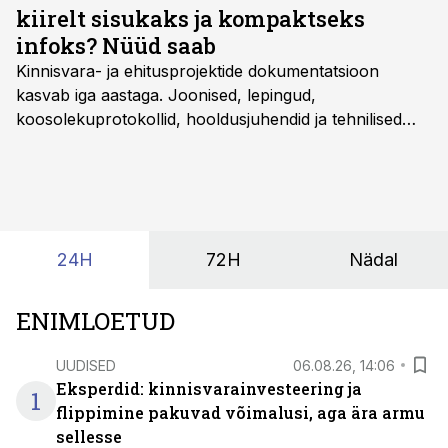
kiirelt sisukaks ja kompaktseks
infoks? Nüüd saab
Kinnisvara- ja ehitusprojektide dokumentatsioon
kasvab iga aastaga. Joonised, lepingud,
koosolekuprotokollid, hooldusjuhendid ja tehnilised
kirjeldused kogunevad erinevatesse süsteemidesse
ning lõpuks on tükk tegu, et üldse aru saada, kus
midagi asub. Ent see kõik saab tehisintellekti abiga olla
kordades lihtsam.
24H
72H
Nädal
ENIMLOETUD
UUDISED
06.08.26, 14:06
Eksperdid: kinnisvarainvesteering ja
1
flippimine pakuvad võimalusi, aga ära armu
sellesse