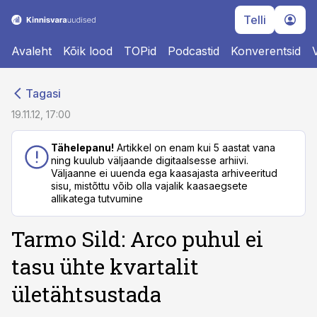
Telli
Avaleht
Kõik lood
TOPid
Podcastid
Konverentsid
cebook
cebook
Tagasi
Twitter)
Twitter)
19.11.12, 17:00
kedIn
kedIn
Tähelepanu!
Artikkel on enam kui 5 aastat vana
ning kuulub väljaande digitaalsesse arhiivi.
ail
ail
Väljaanne ei uuenda ega kaasajasta arhiveeritud
sisu, mistõttu võib olla vajalik kaasaegsete
k
k
allikatega tutvumine
Tarmo Sild: Arco puhul ei
tasu ühte kvartalit
ületähtsustada