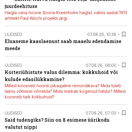
juurdeehituse
Haigla vana hoone (toona Kreenholmi haigla) valmis aastal 1913
arhitekt Paul Alischi projekti järgi.
UUDISED
07.08.26, 10:38
Eluaseme kaaslaenust saab maaelu edendamise
meede
UUDISED
07.08.26, 08:00
Korteriühistute valus dilemma: kokkuhoid või
kulude edasilükkamine?
Millest koosneb hoone pikaajaline remondikava? Mida tuleb
laenu võtmisel võrrelda? Mida märkab kogenud haldur? Millest
koosneb tark kokkuhoid?
UUDISED
07.08.26, 07:00
Said tudengiks? Siin on 8 esimese üürikodu
valutut nippi