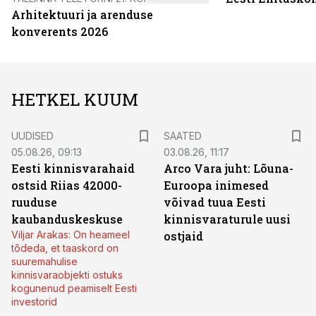
Arhitektuuri ja arenduse
konverents 2026
HETKEL KUUM
UUDISED
SAATED
05.08.26, 09:13
03.08.26, 11:17
Eesti kinnisvarahaid
Arco Vara juht: Lõuna-
ostsid Riias 42000-
Euroopa inimesed
ruuduse
võivad tuua Eesti
kaubanduskeskuse
kinnisvaraturule uusi
Viljar Arakas: On heameel
ostjaid
tõdeda, et taaskord on
suuremahulise
kinnisvaraobjekti ostuks
kogunenud peamiselt Eesti
investorid