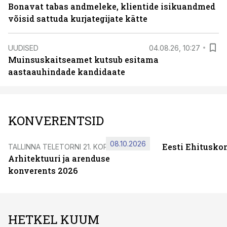
Bonavat tabas andmeleke, klientide isikuandmed
võisid sattuda kurjategijate kätte
UUDISED
04.08.26, 10:27
Muinsuskaitseamet kutsub esitama
aastaauhindade kandidaate
KONVERENTSID
08.10.2026
Eesti Ehitusko
TALLINNA TELETORNI 21. KORRUSEL
Arhitektuuri ja arenduse
konverents 2026
HETKEL KUUM