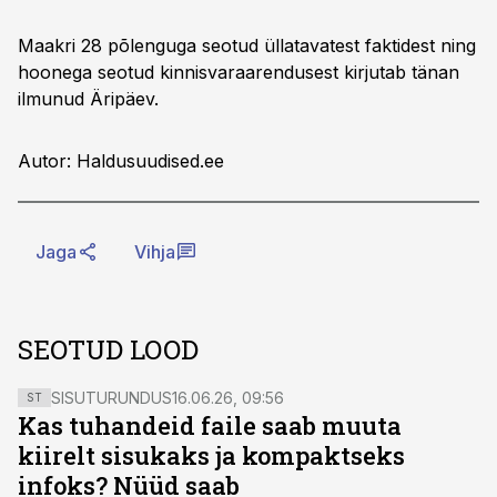
Maakri 28 põlenguga seotud üllatavatest faktidest ning
hoonega seotud kinnisvaraarendusest kirjutab tänan
ilmunud Äripäev.
Autor: Haldusuudised.ee
Jaga
Vihja
SEOTUD LOOD
SISUTURUNDUS
16.06.26, 09:56
ST
Kas tuhandeid faile saab muuta
kiirelt sisukaks ja kompaktseks
infoks? Nüüd saab