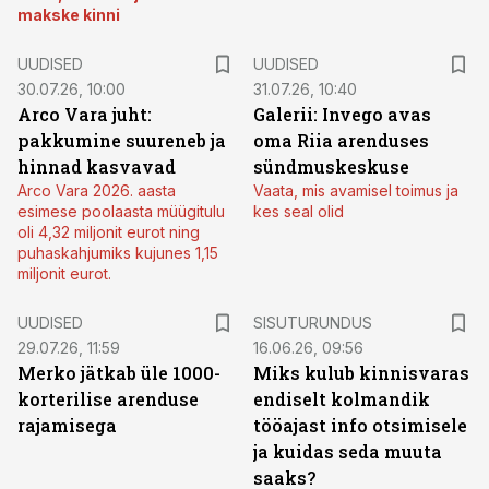
makske kinni
UUDISED
UUDISED
30.07.26, 10:00
31.07.26, 10:40
Arco Vara juht:
Galerii: Invego avas
pakkumine suureneb ja
oma Riia arenduses
hinnad kasvavad
sündmuskeskuse
Arco Vara 2026. aasta
Vaata, mis avamisel toimus ja
esimese poolaasta müügitulu
kes seal olid
oli 4,32 miljonit eurot ning
puhaskahjumiks kujunes 1,15
miljonit eurot.
ST
UUDISED
SISUTURUNDUS
29.07.26, 11:59
16.06.26, 09:56
Merko jätkab üle 1000-
Miks kulub kinnisvaras
korterilise arenduse
endiselt kolmandik
rajamisega
tööajast info otsimisele
ja kuidas seda muuta
saaks?