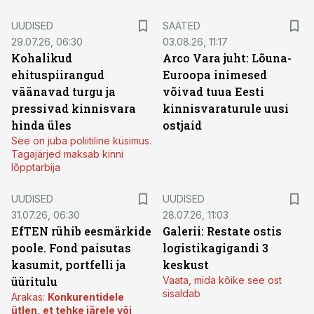
UUDISED
SAATED
29.07.26, 06:30
03.08.26, 11:17
Kohalikud
Arco Vara juht: Lõuna-
ehituspiirangud
Euroopa inimesed
väänavad turgu ja
võivad tuua Eesti
pressivad kinnisvara
kinnisvaraturule uusi
hinda üles
ostjaid
See on juba poliitiline küsimus.
Tagajärjed maksab kinni
lõpptarbija
UUDISED
UUDISED
31.07.26, 06:30
28.07.26, 11:03
EfTEN rühib eesmärkide
Galerii: Restate ostis
poole. Fond paisutas
logistikagigandi 3
kasumit, portfelli ja
keskust
üüritulu
Vaata, mida kõike see ost
sisaldab
Arakas:
Konkurentidele
ütlen, et tehke järele või