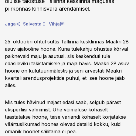
olulise takistuse Tallinna kesklinna magusas
piirkonnas kinnisvara arendamisel.
Jaga
Salvesta
Vihja
25. oktoobri õhtul süttis Tallinna kesklinnas Maakri 28
asuv ajalooline hoone. Kuna tulekahju ohustas kõrval
paiknevaid maju ja asutusi, siis keskenduti tule
edasileviku takistamisele ja maja hävis. Maakri 28 asuv
hoone on kulutuurimälestis ja seni arvestati Maakri
kvartali arendusprojektide puhul, et see hoone jääb
alles.
Mis tules hävinud majast edasi saab, selgub pärast
ekspertiisi valmimist. Ühe võimaluse kohaselt
taastatakse hoone, teise variandi kohaselt korjatakse
väärtuslikumad hoones olevad detailid kokku, kuid
omanik hoonet säilitama ei pea.