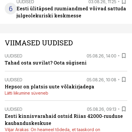
UUDISED
03.08.26, 11:25
6
Eesti ülitäpsed ruumiandmed võivad sattuda
julgeolekuriski keskmesse
VIIMASED UUDISED
UUDISED
05.08.26, 14:00
Tahad osta suvilat? Oota sügiseni
UUDISED
05.08.26, 10:08
Hepsor on platsis uute võlakirjadega
Lätti liikumine süveneb
UUDISED
05.08.26, 09:13
Eesti kinnisvarahaid ostsid Riias 42000-ruuduse
kaubanduskeskuse
Viljar Arakas: On heameel tõdeda, et taaskord on