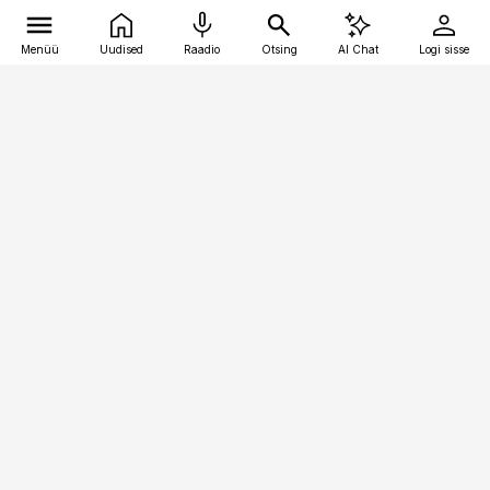
Menüü
Uudised
Raadio
Otsing
AI Chat
Logi sisse
Vana-Lõuna 39/1, 19094 Tallinn
(+372) 667 0111
kinnisvarauudised@kinnisvarauudised.ee
Telli
Reklaam
Firmast
Sisu kasutamisõigused
Ajakirjaniku
eetikakoodeks
Üldtingimused
Privaatsustingimused
Küpsiste poliitika
KKK
Eesti Meediaettevõtete
Eelistuste haldamine