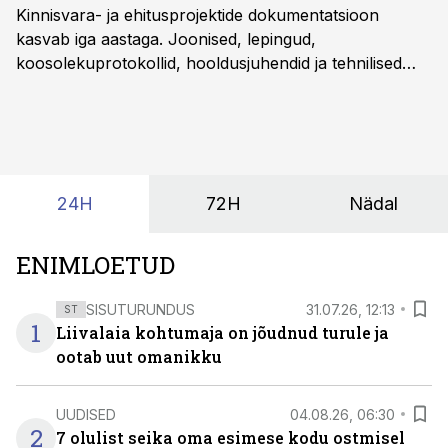
Kinnisvara- ja ehitusprojektide dokumentatsioon
kasvab iga aastaga. Joonised, lepingud,
koosolekuprotokollid, hooldusjuhendid ja tehnilised
kirjeldused kogunevad erinevatesse süsteemidesse
ning lõpuks on tükk tegu, et üldse aru saada, kus
midagi asub. Ent see kõik saab tehisintellekti abiga olla
kordades lihtsam.
24H
72H
Nädal
ENIMLOETUD
SISUTURUNDUS
31.07.26, 12:13
ST
1
Liivalaia kohtumaja on jõudnud turule ja
ootab uut omanikku
UUDISED
04.08.26, 06:30
2
7 olulist seika oma esimese kodu ostmisel