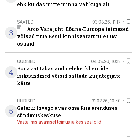
ehk kuidas mitte minna valikuga alt
SAATED
03.08.26, 11:17
Arco Vara juht: Lõuna-Euroopa inimesed
3
võivad tuua Eesti kinnisvaraturule uusi
ostjaid
UUDISED
04.08.26, 16:12
Bonavat tabas andmeleke, klientide
4
isikuandmed võisid sattuda kurjategijate
kätte
UUDISED
31.07.26, 10:40
Galerii: Invego avas oma Riia arenduses
5
sündmuskeskuse
Vaata, mis avamisel toimus ja kes seal olid