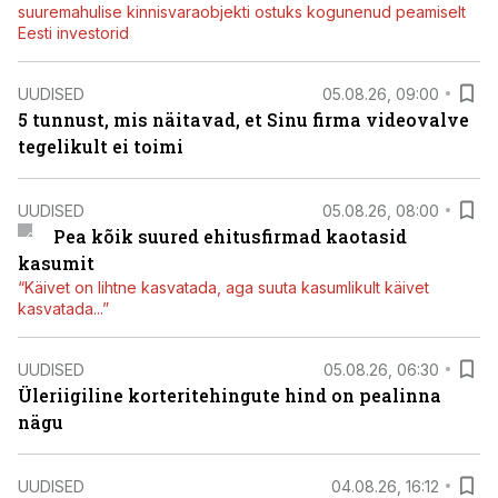
suuremahulise kinnisvaraobjekti ostuks kogunenud peamiselt
Eesti investorid
UUDISED
05.08.26, 09:00
5 tunnust, mis näitavad, et Sinu firma videovalve
tegelikult ei toimi
UUDISED
05.08.26, 08:00
Pea kõik suured ehitusfirmad kaotasid
kasumit
“Käivet on lihtne kasvatada, aga suuta kasumlikult käivet
kasvatada...”
UUDISED
05.08.26, 06:30
Üleriigiline korteritehingute hind on pealinna
nägu
UUDISED
04.08.26, 16:12