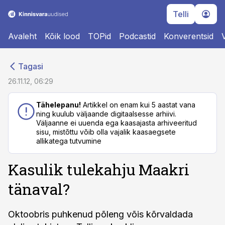
Telli
Avaleht
Kõik lood
TOPid
Podcastid
Konverentsid
cebook
cebook
Tagasi
Twitter)
Twitter)
26.11.12, 06:29
kedIn
kedIn
Tähelepanu!
Artikkel on enam kui 5 aastat vana
ning kuulub väljaande digitaalsesse arhiivi.
ail
ail
Väljaanne ei uuenda ega kaasajasta arhiveeritud
sisu, mistõttu võib olla vajalik kaasaegsete
k
k
allikatega tutvumine
Kasulik tulekahju Maakri
tänaval?
Oktoobris puhkenud põleng võis kõrvaldada