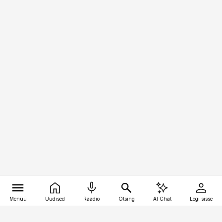
Menüü
Uudised
Raadio
Otsing
AI Chat
Logi sisse