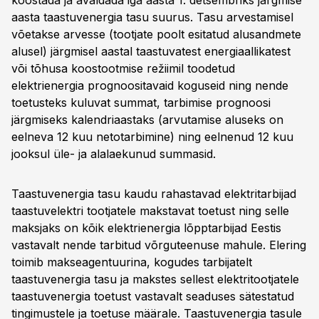
koostada ja avaldada iga aasta 1. detsembriks järgmise
aasta taastuvenergia tasu suurus. Tasu arvestamisel
võetakse arvesse (tootjate poolt esitatud alusandmete
alusel) järgmisel aastal taastuvatest energiaallikatest
või tõhusa koostootmise režiimil toodetud
elektrienergia prognoositavaid koguseid ning nende
toetusteks kuluvat summat, tarbimise prognoosi
järgmiseks kalendriaastaks (arvutamise aluseks on
eelneva 12 kuu netotarbimine) ning eelnenud 12 kuu
jooksul üle- ja alalaekunud summasid.
Taastuvenergia tasu kaudu rahastavad elektritarbijad
taastuvelektri tootjatele makstavat toetust ning selle
maksjaks on kõik elektrienergia lõpptarbijad Eestis
vastavalt nende tarbitud võrguteenuse mahule. Elering
toimib makseagentuurina, kogudes tarbijatelt
taastuvenergia tasu ja makstes sellest elektritootjatele
taastuvenergia toetust vastavalt seaduses sätestatud
tingimustele ja toetuse määrale. Taastuvenergia tasule