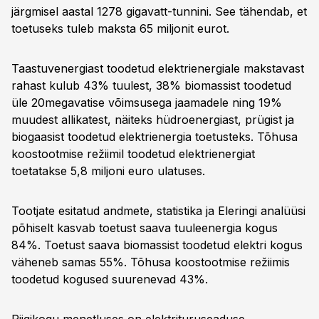
järgmisel aastal 1278 gigavatt-tunnini. See tähendab, et
toetuseks tuleb maksta 65 miljonit eurot.
Taastuvenergiast toodetud elektrienergiale makstavast
rahast kulub 43% tuulest, 38% biomassist toodetud
üle 20megavatise võimsusega jaamadele ning 19%
muudest allikatest, näiteks hüdroenergiast, prügist ja
biogaasist toodetud elektrienergia toetusteks. Tõhusa
koostootmise režiimil toodetud elektrienergiat
toetatakse 5,8 miljoni euro ulatuses.
Tootjate esitatud andmete, statistika ja Eleringi analüüsi
põhiselt kasvab toetust saava tuuleenergia kogus
84%. Toetust saava biomassist toodetud elektri kogus
väheneb samas 55%. Tõhusa koostootmise režiimis
toodetud kogused suurenevad 43%.