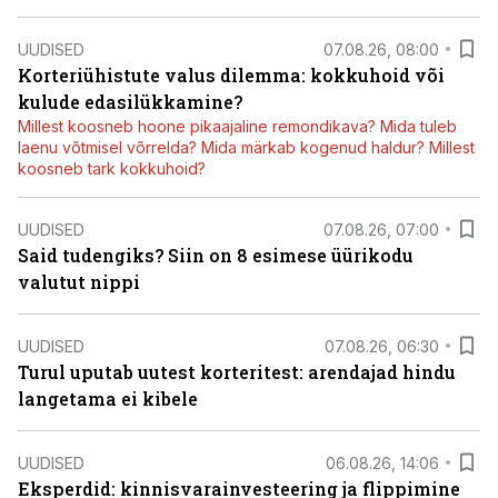
UUDISED
07.08.26, 08:00
Korteriühistute valus dilemma: kokkuhoid või
kulude edasilükkamine?
Millest koosneb hoone pikaajaline remondikava? Mida tuleb
laenu võtmisel võrrelda? Mida märkab kogenud haldur? Millest
koosneb tark kokkuhoid?
UUDISED
07.08.26, 07:00
Said tudengiks? Siin on 8 esimese üürikodu
valutut nippi
UUDISED
07.08.26, 06:30
Turul uputab uutest korteritest: arendajad hindu
langetama ei kibele
UUDISED
06.08.26, 14:06
Eksperdid: kinnisvarainvesteering ja flippimine