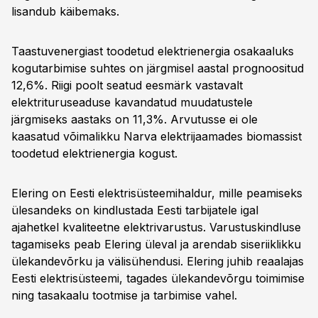
lisandub käibemaks.
Taastuvenergiast toodetud elektrienergia osakaaluks
kogutarbimise suhtes on järgmisel aastal prognoositud
12,6%. Riigi poolt seatud eesmärk vastavalt
elektrituruseaduse kavandatud muudatustele
järgmiseks aastaks on 11,3%. Arvutusse ei ole
kaasatud võimalikku Narva elektrijaamades biomassist
toodetud elektrienergia kogust.
Elering on Eesti elektrisüsteemihaldur, mille peamiseks
ülesandeks on kindlustada Eesti tarbijatele igal
ajahetkel kvaliteetne elektrivarustus. Varustuskindluse
tagamiseks peab Elering üleval ja arendab siseriiklikku
ülekandevõrku ja välisühendusi. Elering juhib reaalajas
Eesti elektrisüsteemi, tagades ülekandevõrgu toimimise
ning tasakaalu tootmise ja tarbimise vahel.