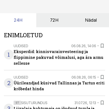
tehisintellekt neist midagi mõistlikku välja lugeda
suudaks.
24H
72H
Nädal
ENIMLOETUD
UUDISED
06.08.26, 14:06
Eksperdid: kinnisvarainvesteering ja
1
flippimine pakuvad võimalusi, aga ära armu
sellesse
UUDISED
06.08.26, 06:15
2
Üürileandjad küsivad Tallinnas ja Tartus eriti
krõbedat hinda
SISUTURUNDUS
31.07.26, 12:13
ST
3
Liivalaia kohtumaja on jõudnud turule ja