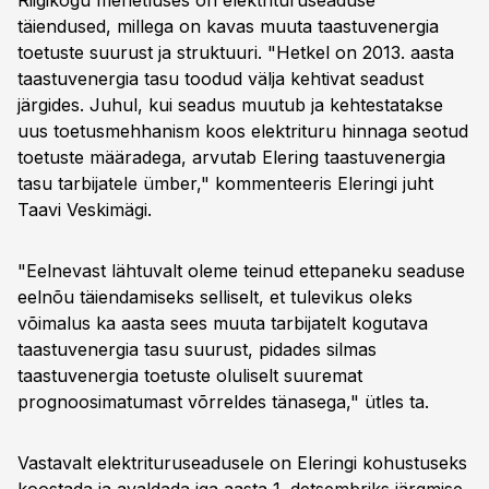
Riigikogu menetluses on elektrituruseaduse
täiendused, millega on kavas muuta taastuvenergia
toetuste suurust ja struktuuri. "Hetkel on 2013. aasta
taastuvenergia tasu toodud välja kehtivat seadust
järgides. Juhul, kui seadus muutub ja kehtestatakse
uus toetusmehhanism koos elektrituru hinnaga seotud
toetuste määradega, arvutab Elering taastuvenergia
tasu tarbijatele ümber," kommenteeris Eleringi juht
Taavi Veskimägi.
"Eelnevast lähtuvalt oleme teinud ettepaneku seaduse
eelnõu täiendamiseks selliselt, et tulevikus oleks
võimalus ka aasta sees muuta tarbijatelt kogutava
taastuvenergia tasu suurust, pidades silmas
taastuvenergia toetuste oluliselt suuremat
prognoosimatumast võrreldes tänasega," ütles ta.
Vastavalt elektrituruseadusele on Eleringi kohustuseks