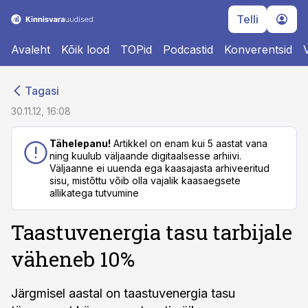
Telli
Avaleht
Kõik lood
TOPid
Podcastid
Konverentsid
cebook
cebook
Tagasi
Twitter)
Twitter)
30.11.12, 16:08
kedIn
kedIn
Tähelepanu!
Artikkel on enam kui 5 aastat vana
ning kuulub väljaande digitaalsesse arhiivi.
ail
ail
Väljaanne ei uuenda ega kaasajasta arhiveeritud
sisu, mistõttu võib olla vajalik kaasaegsete
k
k
allikatega tutvumine
Taastuvenergia tasu tarbijale
väheneb 10%
Järgmisel aastal on taastuvenergia tasu