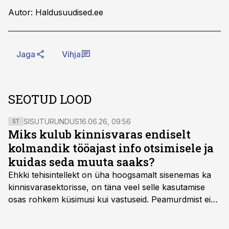
Autor: Haldusuudised.ee
Jaga
Vihja
SEOTUD LOOD
SISUTURUNDUS
16.06.26, 09:56
ST
Miks kulub kinnisvaras endiselt
kolmandik tööajast info otsimisele ja
kuidas seda muuta saaks?
Ehkki tehisintellekt on üha hoogsamalt sisenemas ka
kinnisvarasektorisse, on täna veel selle kasutamise
osas rohkem küsimusi kui vastuseid. Peamurdmist ei
tekita niivõrd see, millist AI-lahendust kasutada, vaid
kas ettevõtte andmed on üldse sellisel kujul olemas, et