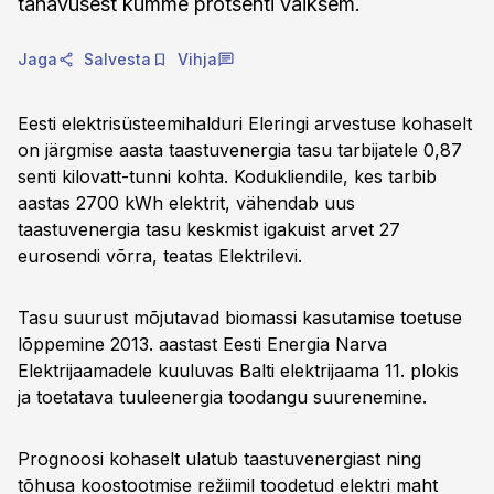
tänavusest kümme protsenti väiksem.
Jaga
Salvesta
Vihja
Eesti elektrisüsteemihalduri Eleringi arvestuse kohaselt
on järgmise aasta taastuvenergia tasu tarbijatele 0,87
senti kilovatt-tunni kohta. Kodukliendile, kes tarbib
aastas 2700 kWh elektrit, vähendab uus
taastuvenergia tasu keskmist igakuist arvet 27
eurosendi võrra, teatas Elektrilevi.
Tasu suurust mõjutavad biomassi kasutamise toetuse
lõppemine 2013. aastast Eesti Energia Narva
Elektrijaamadele kuuluvas Balti elektrijaama 11. plokis
ja toetatava tuuleenergia toodangu suurenemine.
Prognoosi kohaselt ulatub taastuvenergiast ning
tõhusa koostootmise režiimil toodetud elektri maht