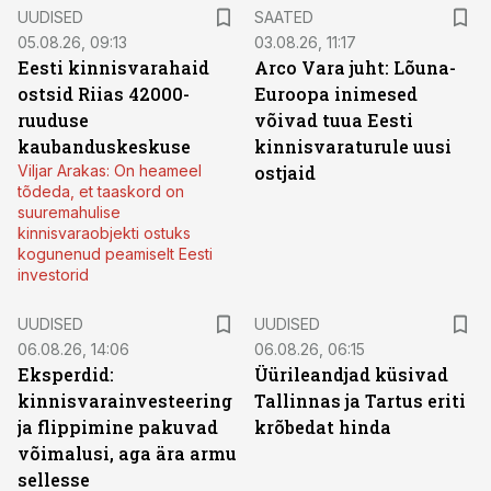
UUDISED
SAATED
05.08.26, 09:13
03.08.26, 11:17
Eesti kinnisvarahaid
Arco Vara juht: Lõuna-
ostsid Riias 42000-
Euroopa inimesed
ruuduse
võivad tuua Eesti
kaubanduskeskuse
kinnisvaraturule uusi
Viljar Arakas: On heameel
ostjaid
tõdeda, et taaskord on
suuremahulise
kinnisvaraobjekti ostuks
kogunenud peamiselt Eesti
investorid
UUDISED
UUDISED
06.08.26, 14:06
06.08.26, 06:15
Eksperdid:
Üürileandjad küsivad
kinnisvarainvesteering
Tallinnas ja Tartus eriti
ja flippimine pakuvad
krõbedat hinda
võimalusi, aga ära armu
sellesse