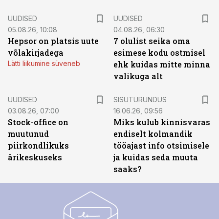
UUDISED
UUDISED
05.08.26, 10:08
04.08.26, 06:30
Hepsor on platsis uute
7 olulist seika oma
võlakirjadega
esimese kodu ostmisel
Lätti liikumine süveneb
ehk kuidas mitte minna
valikuga alt
ST
UUDISED
SISUTURUNDUS
03.08.26, 07:00
16.06.26, 09:56
Stock-office on
Miks kulub kinnisvaras
muutunud
endiselt kolmandik
piirkondlikuks
tööajast info otsimisele
ärikeskuseks
ja kuidas seda muuta
saaks?