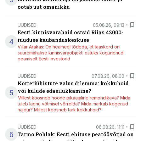
ootab uut omanikku
UUDISED
05.08.26, 09:13
Eesti kinnisvarahaid ostsid Riias 42000-
4
ruuduse kaubanduskeskuse
Viljar Arakas: On heameel tõdeda, et taaskord on
suuremahulise kinnisvaraobjekti ostuks kogunenud
peamiselt Eesti investorid
UUDISED
07.08.26, 08:00
Korteriühistute valus dilemma: kokkuhoid
5
või kulude edasilükkamine?
Millest koosneb hoone pikaajaline remondikava? Mida
tuleb laenu võtmisel võrrelda? Mida märkab kogenud
haldur? Millest koosneb tark kokkuhoid?
UUDISED
06.08.26, 11:11
6
Tarmo Pohlak: Eesti ehituse peatöövõtjad on