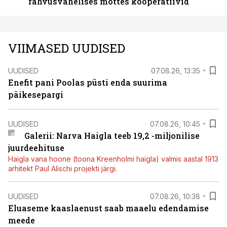
rahvusvahelises mõttes kooperatiivid
VIIMASED UUDISED
UUDISED
07.08.26, 13:35
Enefit pani Poolas püsti enda suurima
päikesepargi
UUDISED
07.08.26, 10:45
Galerii: Narva Haigla teeb 19,2 -miljonilise
juurdeehituse
Haigla vana hoone (toona Kreenholmi haigla) valmis aastal 1913
arhitekt Paul Alischi projekti järgi.
UUDISED
07.08.26, 10:38
Eluaseme kaaslaenust saab maaelu edendamise
meede