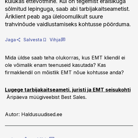
kulukas ettevõtmine. Kui on tegemist eraisikuga
sõlmitud lepinguga, saab abi tarbijakaitseametist.
Äriklient peab aga üleloomulikult suure
trahvinõude vaidlustamiseks kohtusse pöörduma.
Jaga
Salvesta
Vihja
Mida üldse saab teha olukorras, kus EMT kliendil ei
ole võimalik enam teenuseid kasutada? Kas
firmakliendil on mõistlik EMT nõue kohtusse anda?
Lugege tarbijakaitseameti, juristi ja EMT seisukohti
Äripäeva müügiveebist Best Sales.
Autor: Haldusuudised.ee