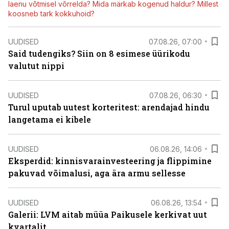
laenu võtmisel võrrelda? Mida märkab kogenud haldur? Millest
koosneb tark kokkuhoid?
UUDISED
07.08.26, 07:00
Said tudengiks? Siin on 8 esimese üürikodu
valutut nippi
UUDISED
07.08.26, 06:30
Turul uputab uutest korteritest: arendajad hindu
langetama ei kibele
UUDISED
06.08.26, 14:06
Eksperdid: kinnisvarainvesteering ja flippimine
pakuvad võimalusi, aga ära armu sellesse
UUDISED
06.08.26, 13:54
Galerii: LVM aitab müüa Paikusele kerkivat uut
kvartalit