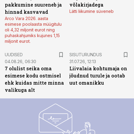
pakkumine suureneb ja
võlakirjadega
hinnad kasvavad
Lätti liikumine süveneb
Arco Vara 2026. aasta
esimese poolaasta müügitulu
oli 4,32 miljonit eurot ning
puhaskahjumiks kujunes 1,15
miljonit eurot.
ST
UUDISED
SISUTURUNDUS
04.08.26, 06:30
31.07.26, 12:13
7 olulist seika oma
Liivalaia kohtumaja on
esimese kodu ostmisel
jõudnud turule ja ootab
ehk kuidas mitte minna
uut omanikku
valikuga alt