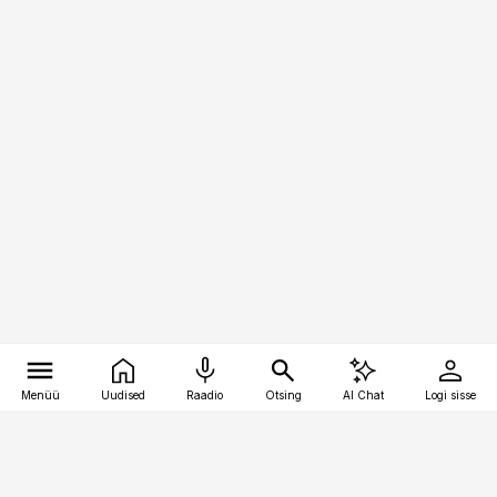
Menüü
Uudised
Raadio
Otsing
AI Chat
Logi sisse
Vana-Lõuna 39/1, 19094 Tallinn