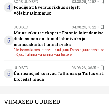
BÖRSIUUDISED
03.08.26, 14:52
4
Fondijuht: Everaus rikkus selgelt
võlakirjatingimusi
UUDISED
04.08.26, 10:22
Muinsuskaitse ekspert: Estonia laiendamise
diskussioon on läinud lahmivaks ja
5
muinsuskaitset tühistavaks
Eile hommikuses intervjuus tuli juttu Estonia juurdeehituse
mõjust Tallinna vanalinna väärtustele
UUDISED
06.08.26, 06:15
6
Üürileandjad küsivad Tallinnas ja Tartus eriti
krõbedat hinda
VIIMASED UUDISED