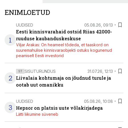
ENIMLOETUD
UUDISED
05.08.26, 09:13
Eesti kinnisvarahaid ostsid Riias 42000-
1
ruuduse kaubanduskeskuse
Viljar Arakas: On heameel tõdeda, et taaskord on
suuremahulise kinnisvaraobjekti ostuks kogunenud
peamiselt Eesti investorid
SISUTURUNDUS
31.07.26, 12:13
ST
2
Liivalaia kohtumaja on jõudnud turule ja
ootab uut omanikku
UUDISED
05.08.26, 10:08
3
Hepsor on platsis uute võlakirjadega
Lätti liikumine süveneb