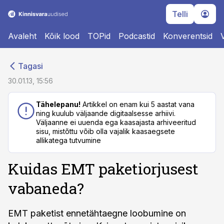
Telli
Avaleht
Kõik lood
TOPid
Podcastid
Konverentsid
cebook
cebook
Tagasi
Twitter)
Twitter)
30.01.13, 15:56
kedIn
kedIn
Tähelepanu!
Artikkel on enam kui 5 aastat vana
ning kuulub väljaande digitaalsesse arhiivi.
ail
ail
Väljaanne ei uuenda ega kaasajasta arhiveeritud
sisu, mistõttu võib olla vajalik kaasaegsete
k
k
allikatega tutvumine
Kuidas EMT paketiorjusest
vabaneda?
EMT paketist ennetähtaegne loobumine on