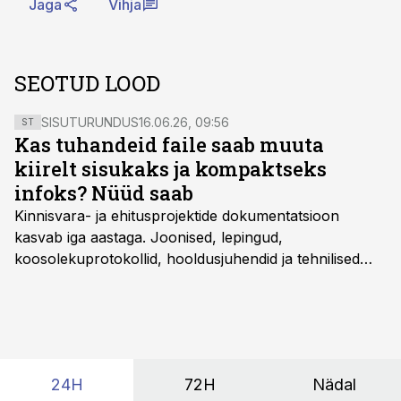
Jaga
Vihja
SEOTUD LOOD
SISUTURUNDUS
16.06.26, 09:56
ST
Kas tuhandeid faile saab muuta
kiirelt sisukaks ja kompaktseks
infoks? Nüüd saab
Kinnisvara- ja ehitusprojektide dokumentatsioon
kasvab iga aastaga. Joonised, lepingud,
koosolekuprotokollid, hooldusjuhendid ja tehnilised
kirjeldused kogunevad erinevatesse süsteemidesse
ning lõpuks on tükk tegu, et üldse aru saada, kus
midagi asub. Ent see kõik saab tehisintellekti abiga olla
kordades lihtsam.
24H
72H
Nädal