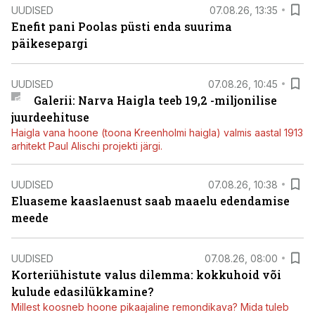
UUDISED
07.08.26, 13:35
Enefit pani Poolas püsti enda suurima
päikesepargi
UUDISED
07.08.26, 10:45
Galerii: Narva Haigla teeb 19,2 -miljonilise
juurdeehituse
Haigla vana hoone (toona Kreenholmi haigla) valmis aastal 1913
arhitekt Paul Alischi projekti järgi.
UUDISED
07.08.26, 10:38
Eluaseme kaaslaenust saab maaelu edendamise
meede
UUDISED
07.08.26, 08:00
Korteriühistute valus dilemma: kokkuhoid või
kulude edasilükkamine?
Millest koosneb hoone pikaajaline remondikava? Mida tuleb