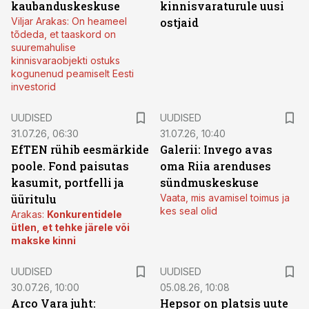
kaubanduskeskuse
kinnisvaraturule uusi
Viljar Arakas: On heameel
ostjaid
tõdeda, et taaskord on
suuremahulise
kinnisvaraobjekti ostuks
kogunenud peamiselt Eesti
investorid
UUDISED
UUDISED
31.07.26, 06:30
31.07.26, 10:40
EfTEN rühib eesmärkide
Galerii: Invego avas
poole. Fond paisutas
oma Riia arenduses
kasumit, portfelli ja
sündmuskeskuse
üüritulu
Vaata, mis avamisel toimus ja
kes seal olid
Arakas:
Konkurentidele
ütlen, et tehke järele või
makske kinni
UUDISED
UUDISED
30.07.26, 10:00
05.08.26, 10:08
Arco Vara juht:
Hepsor on platsis uute