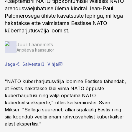
4.septembril NATO tippkohtumisel Walesis NATO
arendusväejuhatuse ülema kindral Jean-Paul
Palomerosega ühiste kavatsuste lepingu, millega
hakatakse ette valmistama Eestisse NATO
küberharjutusvälja loomist.
Juuli Laanemets
Äripäeva kaasautor
Jaga
Salvesta
Vihja
"NATO küberharjutusvälja loomine Eestisse tähendab,
et Eestis hakatakse läbi viima NATO õppuste
küberharjutusi ning välja õpetama NATO
küberkaitseeksperte," ütles kaitseminister Sven
Mikser. "Sellega suureneb alliansi jalajälg Eestis ning
siia koondub veelgi enam rahvusvahelist küberkaitse-
alast ekspertiisi."