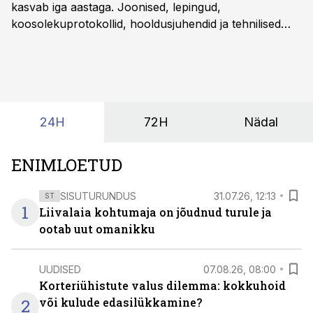
kasvab iga aastaga. Joonised, lepingud,
koosolekuprotokollid, hooldusjuhendid ja tehnilised
kirjeldused kogunevad erinevatesse süsteemidesse
ning lõpuks on tükk tegu, et üldse aru saada, kus
midagi asub. Ent see kõik saab tehisintellekti abiga olla
kordades lihtsam.
24H
72H
Nädal
ENIMLOETUD
SISUTURUNDUS
31.07.26, 12:13
ST
1
Liivalaia kohtumaja on jõudnud turule ja
ootab uut omanikku
UUDISED
07.08.26, 08:00
Korteriühistute valus dilemma: kokkuhoid
2
või kulude edasilükkamine?