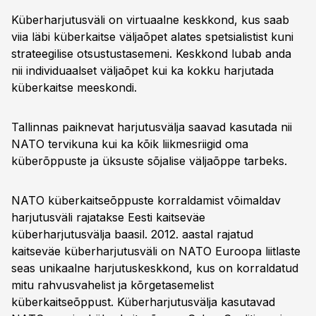
Küberharjutusväli on virtuaalne keskkond, kus saab
viia läbi küberkaitse väljaõpet alates spetsialistist kuni
strateegilise otsustustasemeni. Keskkond lubab anda
nii individuaalset väljaõpet kui ka kokku harjutada
küberkaitse meeskondi.
Tallinnas paiknevat harjutusvälja saavad kasutada nii
NATO tervikuna kui ka kõik liikmesriigid oma
küberõppuste ja üksuste sõjalise väljaõppe tarbeks.
NATO küberkaitseõppuste korraldamist võimaldav
harjutusväli rajatakse Eesti kaitseväe
küberharjutusvälja baasil. 2012. aastal rajatud
kaitseväe küberharjutusväli on NATO Euroopa liitlaste
seas unikaalne harjutuskeskkond, kus on korraldatud
mitu rahvusvahelist ja kõrgetasemelist
küberkaitseõppust. Küberharjutusvälja kasutavad