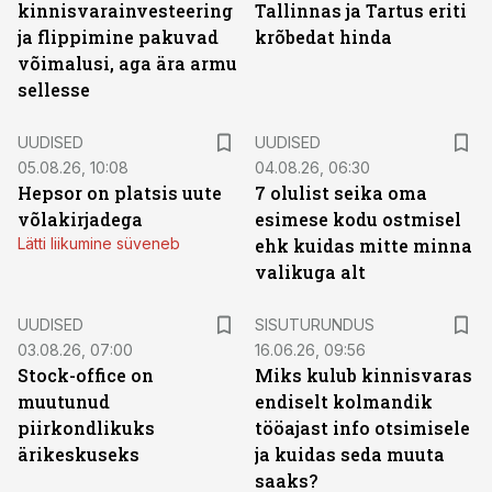
kinnisvarainvesteering
Tallinnas ja Tartus eriti
ja flippimine pakuvad
krõbedat hinda
võimalusi, aga ära armu
sellesse
UUDISED
UUDISED
05.08.26, 10:08
04.08.26, 06:30
Hepsor on platsis uute
7 olulist seika oma
võlakirjadega
esimese kodu ostmisel
Lätti liikumine süveneb
ehk kuidas mitte minna
valikuga alt
ST
UUDISED
SISUTURUNDUS
03.08.26, 07:00
16.06.26, 09:56
Stock-office on
Miks kulub kinnisvaras
muutunud
endiselt kolmandik
piirkondlikuks
tööajast info otsimisele
ärikeskuseks
ja kuidas seda muuta
saaks?