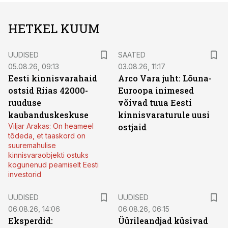
HETKEL KUUM
UUDISED
SAATED
05.08.26, 09:13
03.08.26, 11:17
Eesti kinnisvarahaid
Arco Vara juht: Lõuna-
ostsid Riias 42000-
Euroopa inimesed
ruuduse
võivad tuua Eesti
kaubanduskeskuse
kinnisvaraturule uusi
Viljar Arakas: On heameel
ostjaid
tõdeda, et taaskord on
suuremahulise
kinnisvaraobjekti ostuks
kogunenud peamiselt Eesti
investorid
UUDISED
UUDISED
06.08.26, 14:06
06.08.26, 06:15
Eksperdid:
Üürileandjad küsivad