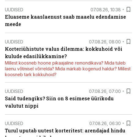
UUDISED
07.08.26, 10:38
Eluaseme kaaslaenust saab maaelu edendamise
meede
UUDISED
07.08.26, 08:00
Korteriühistute valus dilemma: kokkuhoid või
kulude edasilükkamine?
Millest koosneb hoone pikaajaline remondikava? Mida tuleb
laenu võtmisel võrrelda? Mida märkab kogenud haldur? Millest
koosneb tark kokkuhoid?
UUDISED
07.08.26, 07:00
Said tudengiks? Siin on 8 esimese üürikodu
valutut nippi
UUDISED
07.08.26, 06:30
Turul uputab uutest korteritest: arendajad hindu