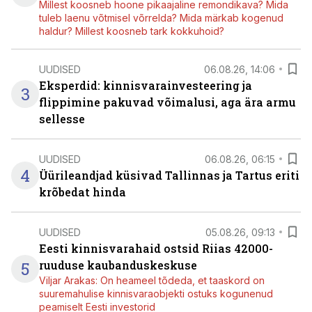
Millest koosneb hoone pikaajaline remondikava? Mida
tuleb laenu võtmisel võrrelda? Mida märkab kogenud
haldur? Millest koosneb tark kokkuhoid?
UUDISED
06.08.26, 14:06
Eksperdid: kinnisvarainvesteering ja
3
flippimine pakuvad võimalusi, aga ära armu
sellesse
UUDISED
06.08.26, 06:15
4
Üürileandjad küsivad Tallinnas ja Tartus eriti
krõbedat hinda
UUDISED
05.08.26, 09:13
Eesti kinnisvarahaid ostsid Riias 42000-
5
ruuduse kaubanduskeskuse
Viljar Arakas: On heameel tõdeda, et taaskord on
suuremahulise kinnisvaraobjekti ostuks kogunenud
peamiselt Eesti investorid