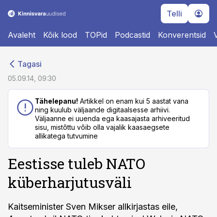
Telli
Avaleht
Kõik lood
TOPid
Podcastid
Konverentsid
cebook
cebook
Tagasi
Twitter)
Twitter)
05.09.14, 09:30
kedIn
kedIn
Tähelepanu!
Artikkel on enam kui 5 aastat vana
ning kuulub väljaande digitaalsesse arhiivi.
ail
ail
Väljaanne ei uuenda ega kaasajasta arhiveeritud
sisu, mistõttu võib olla vajalik kaasaegsete
k
k
allikatega tutvumine
Eestisse tuleb NATO
küberharjutusväli
Kaitseminister Sven Mikser allkirjastas eile,