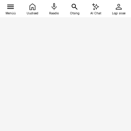
Menüü
Uudised
Raadio
Otsing
AI Chat
Logi sisse
Vana-Lõuna 39/1, 19094 Tallinn
(+372) 667 0111
kinnisvarauudised@kinnisvarauudised.ee
Telli
Reklaam
Firmast
Sisu kasutamisõigused
Ajakirjaniku
eetikakoodeks
Üldtingimused
Privaatsustingimused
Küpsiste poliitika
KKK
Eesti Meediaettevõtete
Eelistuste haldamine