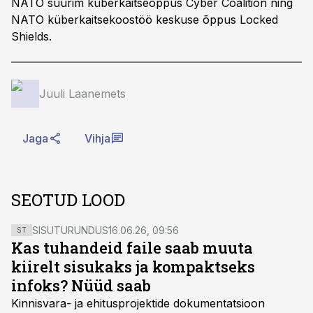
NATO suurim küberkaitseõppus Cyber Coalition ning
NATO küberkaitsekoostöö keskuse õppus Locked
Shields.
Juuli Laanemets
Jaga
Vihja
SEOTUD LOOD
SISUTURUNDUS
16.06.26, 09:56
ST
Kas tuhandeid faile saab muuta
kiirelt sisukaks ja kompaktseks
infoks? Nüüd saab
Kinnisvara- ja ehitusprojektide dokumentatsioon