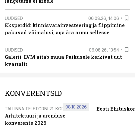
langetama ei kibele
UUDISED
06.08.26, 14:06
Eksperdid: kinnisvarainvesteering ja flippimine
pakuvad võimalusi, aga ära armu sellesse
UUDISED
06.08.26, 13:54
Galerii: LVM aitab müüa Paikusele kerkivat uut
kvartalit
KONVERENTSID
08.10.2026
Eesti Ehitusko
TALLINNA TELETORNI 21. KORRUSEL
Arhitektuuri ja arenduse
konverents 2026