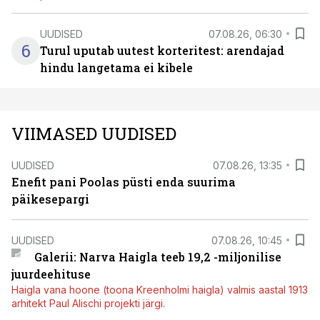
UUDISED
07.08.26, 06:30
6
Turul uputab uutest korteritest: arendajad
hindu langetama ei kibele
VIIMASED UUDISED
UUDISED
07.08.26, 13:35
Enefit pani Poolas püsti enda suurima
päikesepargi
UUDISED
07.08.26, 10:45
Galerii: Narva Haigla teeb 19,2 -miljonilise
juurdeehituse
Haigla vana hoone (toona Kreenholmi haigla) valmis aastal 1913
arhitekt Paul Alischi projekti järgi.