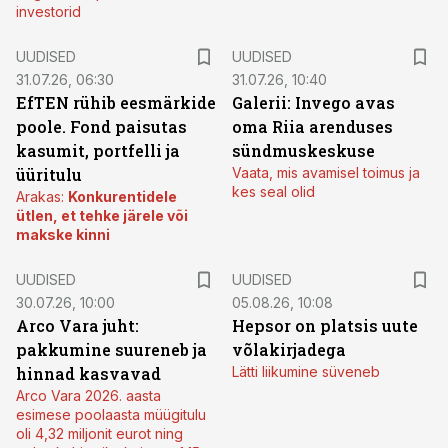
investorid
UUDISED
UUDISED
31.07.26, 06:30
31.07.26, 10:40
EfTEN rühib eesmärkide
Galerii: Invego avas
poole. Fond paisutas
oma Riia arenduses
kasumit, portfelli ja
sündmuskeskuse
üüritulu
Vaata, mis avamisel toimus ja
kes seal olid
Arakas:
Konkurentidele
ütlen, et tehke järele või
makske kinni
UUDISED
UUDISED
30.07.26, 10:00
05.08.26, 10:08
Arco Vara juht:
Hepsor on platsis uute
pakkumine suureneb ja
võlakirjadega
hinnad kasvavad
Lätti liikumine süveneb
Arco Vara 2026. aasta
esimese poolaasta müügitulu
oli 4,32 miljonit eurot ning