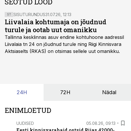
SEOTUD LOOD
SISUTURUNDUS
31.07.26, 12:13
ST
Liivalaia kohtumaja on jõudnud
turule ja ootab uut omanikku
Tallinna kesklinnas asuv endine kohtuhoone aadressil
Liivalaia tn 24 on jõudnud turule ning Riigi Kinnisvara
Aktsiaselts (RKAS) on otsimas sellele uut omanikku.
24H
72H
Nädal
ENIMLOETUD
UUDISED
05.08.26, 09:13
Eesti kinnisvarahaid ostsid Riias 42000-