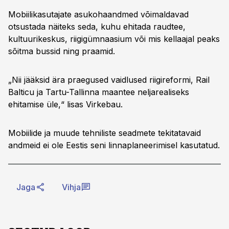
Mobiilikasutajate asukohaandmed võimaldavad
otsustada näiteks seda, kuhu ehitada raudtee,
kultuurikeskus, riigigümnaasium või mis kellaajal peaks
sõitma bussid ning praamid.
„Nii jääksid ära praegused vaidlused riigireformi, Rail
Balticu ja Tartu-Tallinna maantee neljarealiseks
ehitamise üle,“ lisas Virkebau.
Mobiilide ja muude tehniliste seadmete tekitatavaid
andmeid ei ole Eestis seni linnaplaneerimisel kasutatud.
Jaga
Vihja