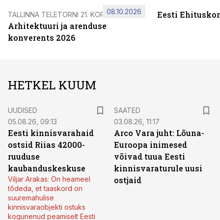
08.10.2026
Eesti Ehitusko
TALLINNA TELETORNI 21. KORRUSEL
Arhitektuuri ja arenduse
konverents 2026
HETKEL KUUM
UUDISED
SAATED
05.08.26, 09:13
03.08.26, 11:17
Eesti kinnisvarahaid
Arco Vara juht: Lõuna-
ostsid Riias 42000-
Euroopa inimesed
ruuduse
võivad tuua Eesti
kaubanduskeskuse
kinnisvaraturule uusi
Viljar Arakas: On heameel
ostjaid
tõdeda, et taaskord on
suuremahulise
kinnisvaraobjekti ostuks
kogunenud peamiselt Eesti