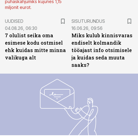
puhaskahjumiks kujunes 1,15
miljonit eurot.
ST
UUDISED
SISUTURUNDUS
04.08.26, 06:30
16.06.26, 09:56
7 olulist seika oma
Miks kulub kinnisvaras
esimese kodu ostmisel
endiselt kolmandik
ehk kuidas mitte minna
tööajast info otsimisele
valikuga alt
ja kuidas seda muuta
saaks?