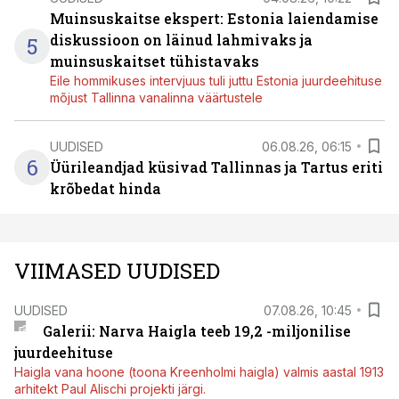
Muinsuskaitse ekspert: Estonia laiendamise
diskussioon on läinud lahmivaks ja
5
muinsuskaitset tühistavaks
Eile hommikuses intervjuus tuli juttu Estonia juurdeehituse
mõjust Tallinna vanalinna väärtustele
UUDISED
06.08.26, 06:15
6
Üürileandjad küsivad Tallinnas ja Tartus eriti
krõbedat hinda
VIIMASED UUDISED
UUDISED
07.08.26, 10:45
Galerii: Narva Haigla teeb 19,2 -miljonilise
juurdeehituse
Haigla vana hoone (toona Kreenholmi haigla) valmis aastal 1913
arhitekt Paul Alischi projekti järgi.