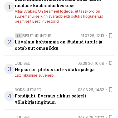
1
ruuduse kaubanduskeskuse
Viljar Arakas: On heameel tõdeda, et taaskord on
suuremahulise kinnisvaraobjekti ostuks kogunenud
peamiselt Eesti investorid
SISUTURUNDUS
31.07.26, 12:13
ST
2
Liivalaia kohtumaja on jõudnud turule ja
ootab uut omanikku
UUDISED
05.08.26, 10:08
3
Hepsor on platsis uute võlakirjadega
Lätti liikumine süveneb
BÖRSIUUDISED
03.08.26, 14:52
4
Fondijuht: Everaus rikkus selgelt
võlakirjatingimusi
UUDISED
04.08.26, 10:22