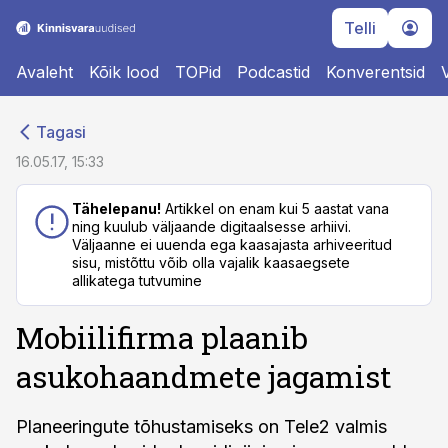
Telli
Avaleht
Kõik lood
TOPid
Podcastid
Konverentsid
cebook
cebook
Tagasi
Twitter)
Twitter)
16.05.17, 15:33
kedIn
kedIn
Tähelepanu!
Artikkel on enam kui 5 aastat vana
ning kuulub väljaande digitaalsesse arhiivi.
ail
ail
Väljaanne ei uuenda ega kaasajasta arhiveeritud
sisu, mistõttu võib olla vajalik kaasaegsete
k
k
allikatega tutvumine
Mobiilifirma plaanib
asukohaandmete jagamist
Planeeringute tõhustamiseks on Tele2 valmis