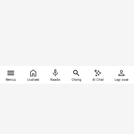
Menüü
Uudised
Raadio
Otsing
AI Chat
Logi sisse
Vana-Lõuna 39/1, 19094 Tallinn
(+372) 667 0111
kinnisvarauudised@kinnisvarauudised.ee