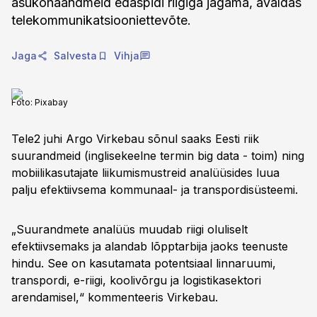
asukohaandmeid edaspidi riigiga jagama, avaldas
telekommunikatsiooniettevõte.
Jaga
Salvesta
Vihja
Foto:
Pixabay
Tele2 juhi Argo Virkebau sõnul saaks Eesti riik
suurandmeid (inglisekeelne termin big data - toim) ning
mobiilikasutajate liikumismustreid analüüsides luua
palju efektiivsema kommunaal- ja transpordisüsteemi.
„Suurandmete analüüs muudab riigi oluliselt
efektiivsemaks ja alandab lõpptarbija jaoks teenuste
hindu. See on kasutamata potentsiaal linnaruumi,
transpordi, e-riigi, koolivõrgu ja logistikasektori
arendamisel,“ kommenteeris Virkebau.