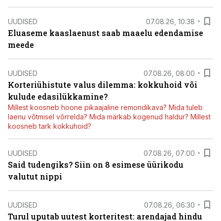
UUDISED
07.08.26, 10:38
Eluaseme kaaslaenust saab maaelu edendamise
meede
UUDISED
07.08.26, 08:00
Korteriühistute valus dilemma: kokkuhoid või
kulude edasilükkamine?
Millest koosneb hoone pikaajaline remondikava? Mida tuleb
laenu võtmisel võrrelda? Mida märkab kogenud haldur? Millest
koosneb tark kokkuhoid?
UUDISED
07.08.26, 07:00
Said tudengiks? Siin on 8 esimese üürikodu
valutut nippi
UUDISED
07.08.26, 06:30
Turul uputab uutest korteritest: arendajad hindu