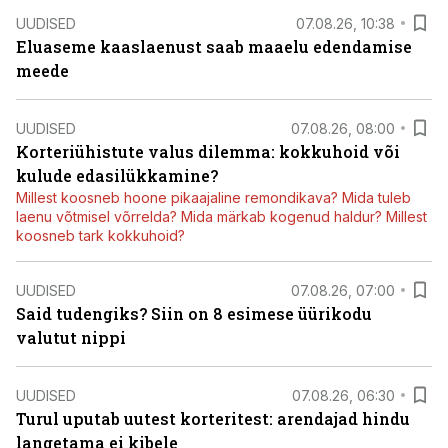
UUDISED
07.08.26, 10:38
Eluaseme kaaslaenust saab maaelu edendamise
meede
UUDISED
07.08.26, 08:00
Korteriühistute valus dilemma: kokkuhoid või
kulude edasilükkamine?
Millest koosneb hoone pikaajaline remondikava? Mida tuleb
laenu võtmisel võrrelda? Mida märkab kogenud haldur? Millest
koosneb tark kokkuhoid?
UUDISED
07.08.26, 07:00
Said tudengiks? Siin on 8 esimese üürikodu
valutut nippi
UUDISED
07.08.26, 06:30
Turul uputab uutest korteritest: arendajad hindu
langetama ei kibele