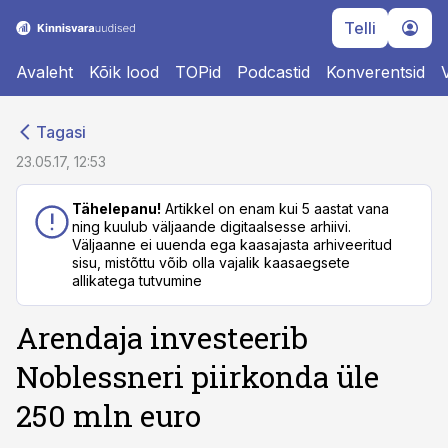
Telli
Avaleht
Kõik lood
TOPid
Podcastid
Konverentsid
cebook
cebook
Tagasi
Twitter)
Twitter)
23.05.17, 12:53
kedIn
kedIn
Tähelepanu!
Artikkel on enam kui 5 aastat vana
ning kuulub väljaande digitaalsesse arhiivi.
ail
ail
Väljaanne ei uuenda ega kaasajasta arhiveeritud
sisu, mistõttu võib olla vajalik kaasaegsete
k
k
allikatega tutvumine
Arendaja investeerib
Noblessneri piirkonda üle
250 mln euro