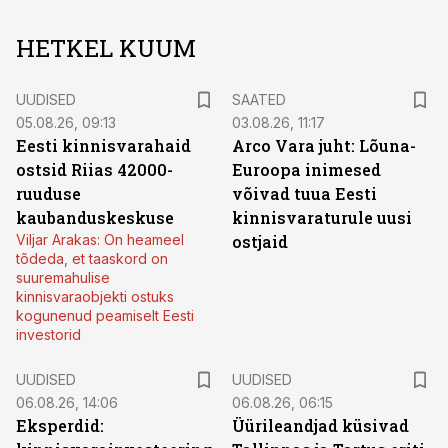
HETKEL KUUM
UUDISED
SAATED
05.08.26, 09:13
03.08.26, 11:17
Eesti kinnisvarahaid
Arco Vara juht: Lõuna-
ostsid Riias 42000-
Euroopa inimesed
ruuduse
võivad tuua Eesti
kaubanduskeskuse
kinnisvaraturule uusi
Viljar Arakas: On heameel
ostjaid
tõdeda, et taaskord on
suuremahulise
kinnisvaraobjekti ostuks
kogunenud peamiselt Eesti
investorid
UUDISED
UUDISED
06.08.26, 14:06
06.08.26, 06:15
Eksperdid:
Üürileandjad küsivad