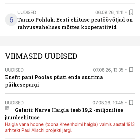
UUDISED
06.08.26, 11:11
6
Tarmo Pohlak: Eesti ehituse peatöövõtjad on
rahvusvahelises mõttes kooperatiivid
VIIMASED UUDISED
UUDISED
07.08.26, 13:35
Enefit pani Poolas püsti enda suurima
päikesepargi
UUDISED
07.08.26, 10:45
Galerii: Narva Haigla teeb 19,2 -miljonilise
juurdeehituse
Haigla vana hoone (toona Kreenholmi haigla) valmis aastal 1913
arhitekt Paul Alischi projekti järgi.