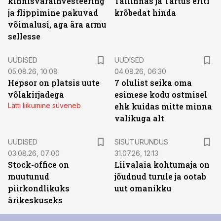
kinnisvarainvesteering
Tallinnas ja Tartus eriti
ja flippimine pakuvad
krõbedat hinda
võimalusi, aga ära armu
sellesse
UUDISED
UUDISED
05.08.26, 10:08
04.08.26, 06:30
Hepsor on platsis uute
7 olulist seika oma
võlakirjadega
esimese kodu ostmisel
Lätti liikumine süveneb
ehk kuidas mitte minna
valikuga alt
ST
UUDISED
SISUTURUNDUS
03.08.26, 07:00
31.07.26, 12:13
Stock-office on
Liivalaia kohtumaja on
muutunud
jõudnud turule ja ootab
piirkondlikuks
uut omanikku
ärikeskuseks