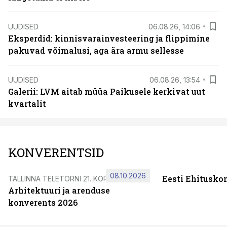
UUDISED
06.08.26, 14:06
Eksperdid: kinnisvarainvesteering ja flippimine
pakuvad võimalusi, aga ära armu sellesse
UUDISED
06.08.26, 13:54
Galerii: LVM aitab müüa Paikusele kerkivat uut
kvartalit
KONVERENTSID
08.10.2026
Eesti Ehitusko
TALLINNA TELETORNI 21. KORRUSEL
Arhitektuuri ja arenduse
konverents 2026