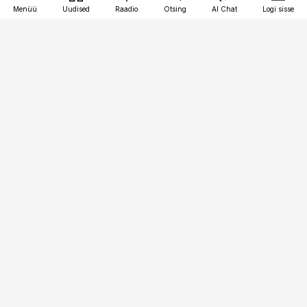
Menüü
Uudised
Raadio
Otsing
AI Chat
Logi sisse
Vana-Lõuna 39/1, 19094 Tallinn
(+372) 667 0111
kinnisvarauudised@kinnisvarauudised.ee
Telli
Reklaam
Firmast
Sisu kasutamisõigused
Ajakirjaniku
eetikakoodeks
Üldtingimused
Privaatsustingimused
Küpsiste poliitika
KKK
Eesti Meediaettevõtete
Eelistuste haldamine
Liit