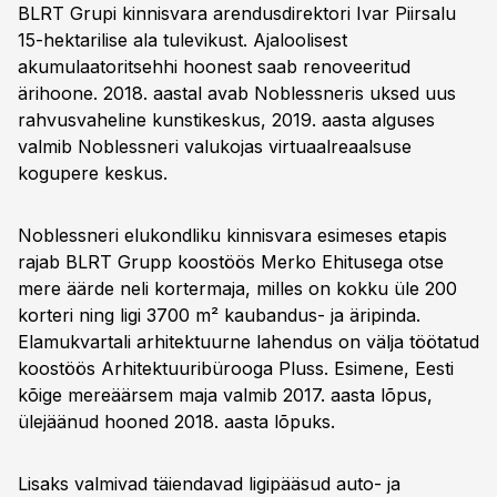
BLRT Grupi kinnisvara arendusdirektori Ivar Piirsalu
15-hektarilise ala tulevikust. Ajaloolisest
akumulaatoritsehhi hoonest saab renoveeritud
ärihoone. 2018. aastal avab Noblessneris uksed uus
rahvusvaheline kunstikeskus, 2019. aasta alguses
valmib Noblessneri valukojas virtuaalreaalsuse
kogupere keskus.
Noblessneri elukondliku kinnisvara esimeses etapis
rajab BLRT Grupp koostöös Merko Ehitusega otse
mere äärde neli kortermaja, milles on kokku üle 200
korteri ning ligi 3700 m² kaubandus- ja äripinda.
Elamukvartali arhitektuurne lahendus on välja töötatud
koostöös Arhitektuuribürooga Pluss. Esimene, Eesti
kõige mereäärsem maja valmib 2017. aasta lõpus,
ülejäänud hooned 2018. aasta lõpuks.
Lisaks valmivad täiendavad ligipääsud auto- ja