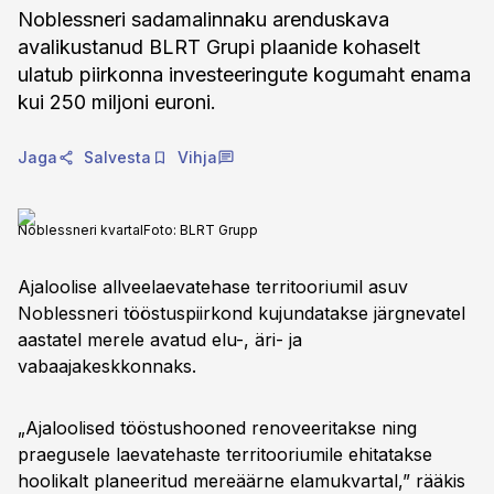
Noblessneri sadamalinnaku arenduskava
avalikustanud BLRT Grupi plaanide kohaselt
ulatub piirkonna investeeringute kogumaht enama
kui 250 miljoni euroni.
Jaga
Salvesta
Vihja
Noblessneri kvartal
Foto:
BLRT Grupp
Ajaloolise allveelaevatehase territooriumil asuv
Noblessneri tööstuspiirkond kujundatakse järgnevatel
aastatel merele avatud elu-, äri- ja
vabaajakeskkonnaks.
„Ajaloolised tööstushooned renoveeritakse ning
praegusele laevatehaste territooriumile ehitatakse
hoolikalt planeeritud mereäärne elamukvartal,” rääkis