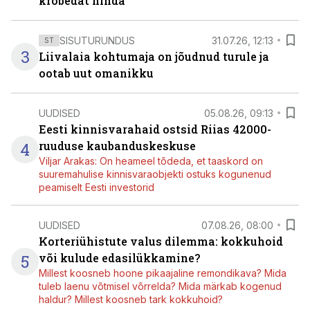
krõbedat hinda
SISUTURUNDUS
31.07.26, 12:13
ST
3
Liivalaia kohtumaja on jõudnud turule ja
ootab uut omanikku
UUDISED
05.08.26, 09:13
Eesti kinnisvarahaid ostsid Riias 42000-
4
ruuduse kaubanduskeskuse
Viljar Arakas: On heameel tõdeda, et taaskord on
suuremahulise kinnisvaraobjekti ostuks kogunenud
peamiselt Eesti investorid
UUDISED
07.08.26, 08:00
Korteriühistute valus dilemma: kokkuhoid
5
või kulude edasilükkamine?
Millest koosneb hoone pikaajaline remondikava? Mida
tuleb laenu võtmisel võrrelda? Mida märkab kogenud
haldur? Millest koosneb tark kokkuhoid?