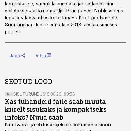
kergliiklusele, samuti laiendatake jahisadamat ning
ehitatakse uus lainemurdja. Praegu veel Noblessneris
tegutsev laevatehas kolib tänavu Kopli poolsaarele.
Suur angaar demoneeritakse 2018. aasta esimeses
pooles.
Jaga
Vihja
SEOTUD LOOD
SISUTURUNDUS
16.06.26, 09:56
ST
Kas tuhandeid faile saab muuta
kiirelt sisukaks ja kompaktseks
infoks? Nüüd saab
Kinnisvara- ja ehitusprojektide dokumentatsioon