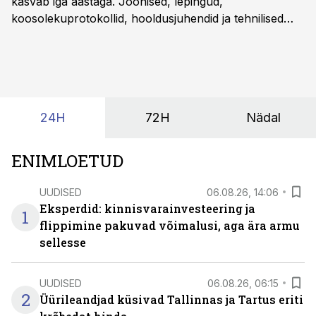
kasvab iga aastaga. Joonised, lepingud,
koosolekuprotokollid, hooldusjuhendid ja tehnilised
kirjeldused kogunevad erinevatesse süsteemidesse
ning lõpuks on tükk tegu, et üldse aru saada, kus
midagi asub. Ent see kõik saab tehisintellekti abiga olla
kordades lihtsam.
24H
72H
Nädal
ENIMLOETUD
UUDISED
06.08.26, 14:06
Eksperdid: kinnisvarainvesteering ja
1
flippimine pakuvad võimalusi, aga ära armu
sellesse
UUDISED
06.08.26, 06:15
2
Üürileandjad küsivad Tallinnas ja Tartus eriti