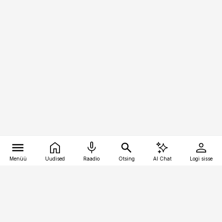
Menüü
Uudised
Raadio
Otsing
AI Chat
Logi sisse
Vana-Lõuna 39/1, 19094 Tallinn
(+372) 667 0111