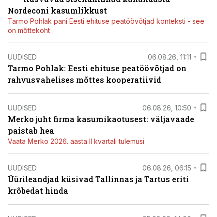
Nordeconi kasumlikkust
Tarmo Pohlak pani Eesti ehituse peatöövõtjad konteksti - see
on mõttekoht
UUDISED
06.08.26, 11:11
Tarmo Pohlak: Eesti ehituse peatöövõtjad on
rahvusvahelises mõttes kooperatiivid
UUDISED
06.08.26, 10:50
Merko juht firma kasumikaotusest: väljavaade
paistab hea
Vaata Merko 2026. aasta II kvartali tulemusi
UUDISED
06.08.26, 06:15
Üürileandjad küsivad Tallinnas ja Tartus eriti
krõbedat hinda