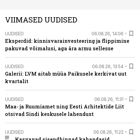
VIIMASED UUDISED
UUDISED
06.08.26, 14:06
Eksperdid: kinnisvarainvesteering ja flippimine
pakuvad võimalusi, aga ära armu sellesse
UUDISED
06.08.26, 13:54
Galerii: LVM aitab müüa Paikusele kerkivat uut
kvartalit
UUDISED
06.08.26, 11:31
Maa- ja Ruumiamet ning Eesti Arhitektide Liit
otsivad Sindi keskusele lahendust
UUDISED
06.08.26, 11:22
Kasvavad sisendhinnad kahandasid