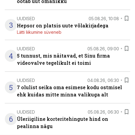
ootab uut omanikku
UUDISED
05.08.26, 10:08
3
Hepsor on platsis uute võlakirjadega
Lätti liikumine süveneb
UUDISED
05.08.26, 09:00
4
5 tunnust, mis näitavad, et Sinu firma
videovalve tegelikult ei toimi
UUDISED
04.08.26, 06:30
5
7 olulist seika oma esimese kodu ostmisel
ehk kuidas mitte minna valikuga alt
UUDISED
05.08.26, 06:30
6
Üleriigiline korteritehingute hind on
pealinna nägu