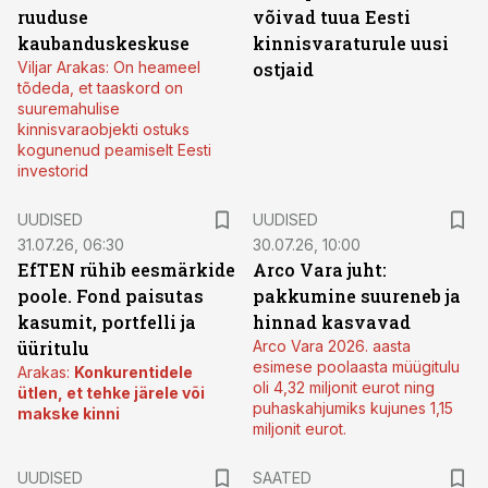
ruuduse
võivad tuua Eesti
kaubanduskeskuse
kinnisvaraturule uusi
Viljar Arakas: On heameel
ostjaid
tõdeda, et taaskord on
suuremahulise
kinnisvaraobjekti ostuks
kogunenud peamiselt Eesti
investorid
UUDISED
UUDISED
31.07.26, 06:30
30.07.26, 10:00
EfTEN rühib eesmärkide
Arco Vara juht:
poole. Fond paisutas
pakkumine suureneb ja
kasumit, portfelli ja
hinnad kasvavad
üüritulu
Arco Vara 2026. aasta
esimese poolaasta müügitulu
Arakas:
Konkurentidele
oli 4,32 miljonit eurot ning
ütlen, et tehke järele või
puhaskahjumiks kujunes 1,15
makske kinni
miljonit eurot.
UUDISED
SAATED