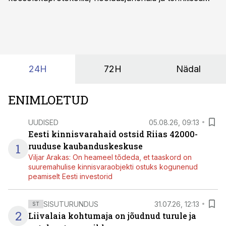
kirjeldused kogunevad erinevatesse süsteemidesse
ning lõpuks on tükk tegu, et üldse aru saada, kus
midagi asub. Ent see kõik saab tehisintellekti abiga olla
kordades lihtsam.
24H
72H
Nädal
ENIMLOETUD
UUDISED
05.08.26, 09:13
Eesti kinnisvarahaid ostsid Riias 42000-
1
ruuduse kaubanduskeskuse
Viljar Arakas: On heameel tõdeda, et taaskord on
suuremahulise kinnisvaraobjekti ostuks kogunenud
peamiselt Eesti investorid
SISUTURUNDUS
31.07.26, 12:13
ST
2
Liivalaia kohtumaja on jõudnud turule ja