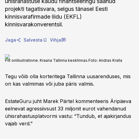
ühisrahastuse kaudu finantseeringu saanud
projekti tagatisvara, selgus tänasel Eesti
kinnisvarafirmade liidu (EKFL)
kinnisvarakonverentsil.
Jaga
Salvesta
Vihja
Pilt onillustratiivne. Kraana Tallinna kesklinnas.
Foto:
Andras Kralla
Tegu võib olla korteritega Tallinna uusarenduses, mis
on kas valmimas või juba päris valmis.
EstateGuru juht Marek Pärtel kommenteeris Äripäeva
eelnevat agressiivsust 33 miljonit eurot vahendanud
ühisrahastusplatvormi vastu: “Tundub, et ajakirjandus
vajab verd.”