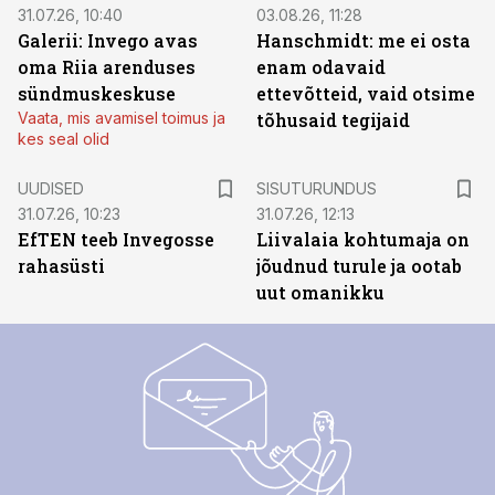
31.07.26, 10:40
03.08.26, 11:28
Galerii: Invego avas
Hanschmidt: me ei osta
oma Riia arenduses
enam odavaid
sündmuskeskuse
ettevõtteid, vaid otsime
Vaata, mis avamisel toimus ja
tõhusaid tegijaid
kes seal olid
ST
UUDISED
SISUTURUNDUS
31.07.26, 10:23
31.07.26, 12:13
EfTEN teeb Invegosse
Liivalaia kohtumaja on
rahasüsti
jõudnud turule ja ootab
uut omanikku