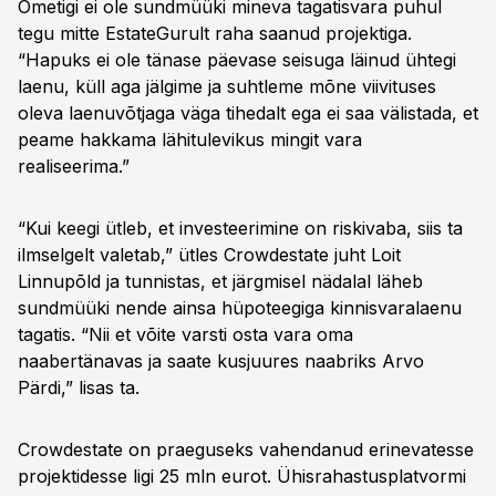
Ometigi ei ole sundmüüki mineva tagatisvara puhul
tegu mitte EstateGurult raha saanud projektiga.
“Hapuks ei ole tänase päevase seisuga läinud ühtegi
laenu, küll aga jälgime ja suhtleme mõne viivituses
oleva laenuvõtjaga väga tihedalt ega ei saa välistada, et
peame hakkama lähitulevikus mingit vara
realiseerima.”
“Kui keegi ütleb, et investeerimine on riskivaba, siis ta
ilmselgelt valetab,” ütles Crowdestate juht Loit
Linnupõld ja tunnistas, et järgmisel nädalal läheb
sundmüüki nende ainsa hüpoteegiga kinnisvaralaenu
tagatis. “Nii et võite varsti osta vara oma
naabertänavas ja saate kusjuures naabriks Arvo
Pärdi,” lisas ta.
Crowdestate on praeguseks vahendanud erinevatesse
projektidesse ligi 25 mln eurot. Ühisrahastusplatvormi