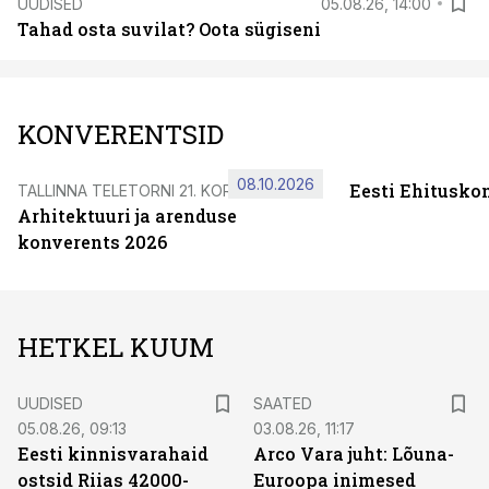
UUDISED
05.08.26, 14:00
Tahad osta suvilat? Oota sügiseni
KONVERENTSID
08.10.2026
Eesti Ehitusko
TALLINNA TELETORNI 21. KORRUSEL
Arhitektuuri ja arenduse
konverents 2026
HETKEL KUUM
UUDISED
SAATED
05.08.26, 09:13
03.08.26, 11:17
Eesti kinnisvarahaid
Arco Vara juht: Lõuna-
ostsid Riias 42000-
Euroopa inimesed