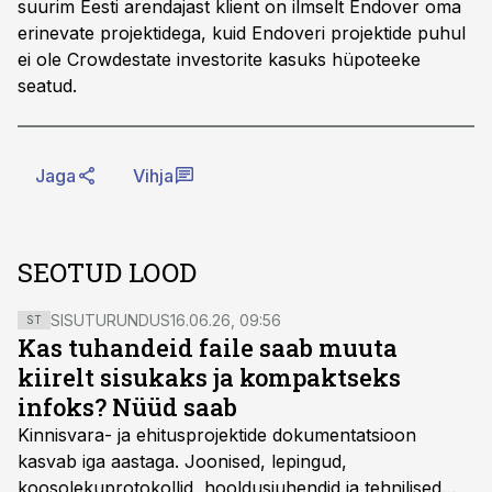
suurim Eesti arendajast klient on ilmselt Endover oma
erinevate projektidega, kuid Endoveri projektide puhul
ei ole Crowdestate investorite kasuks hüpoteeke
seatud.
Jaga
Vihja
SEOTUD LOOD
SISUTURUNDUS
16.06.26, 09:56
ST
Kas tuhandeid faile saab muuta
kiirelt sisukaks ja kompaktseks
infoks? Nüüd saab
Kinnisvara- ja ehitusprojektide dokumentatsioon
kasvab iga aastaga. Joonised, lepingud,
koosolekuprotokollid, hooldusjuhendid ja tehnilised