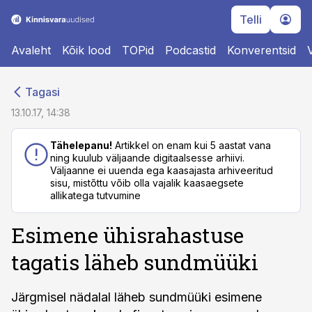
Telli
Avaleht
Kõik lood
TOPid
Podcastid
Konverentsid
cebook
cebook
Tagasi
Twitter)
Twitter)
13.10.17, 14:38
kedIn
kedIn
Tähelepanu!
Artikkel on enam kui 5 aastat vana
ning kuulub väljaande digitaalsesse arhiivi.
ail
ail
Väljaanne ei uuenda ega kaasajasta arhiveeritud
sisu, mistõttu võib olla vajalik kaasaegsete
k
k
allikatega tutvumine
Esimene ühisrahastuse
tagatis läheb sundmüüki
Järgmisel nädalal läheb sundmüüki esimene