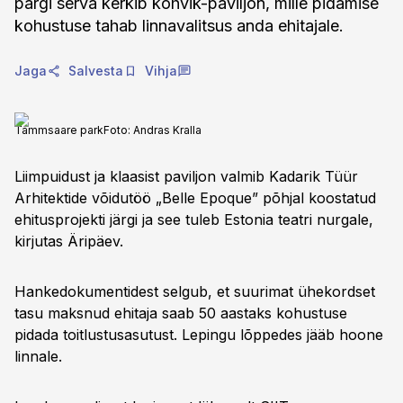
pargi serva kerkib kohvik-paviljon, mille pidamise
kohustuse tahab linnavalitsus anda ehitajale.
Jaga
Salvesta
Vihja
Tammsaare park
Foto:
Andras Kralla
Liimpuidust ja klaasist paviljon valmib Kadarik Tüür
Arhitektide võidutöö „Belle Epoque” põhjal koostatud
ehitusprojekti järgi ja see tuleb Estonia teatri nurgale,
kirjutas Äripäev.
Hankedokumentidest selgub, et suurimat ühekordset
tasu maksnud ehitaja saab 50 aastaks kohustuse
pidada toitlustusasutust. Lepingu lõppedes jääb hoone
linnale.