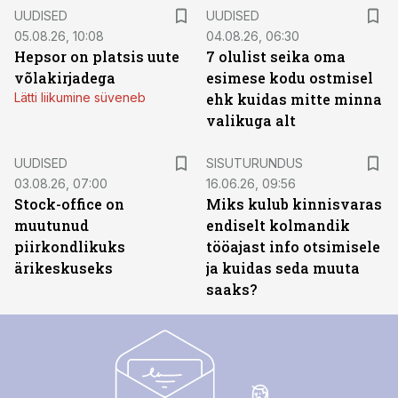
UUDISED
UUDISED
05.08.26, 10:08
04.08.26, 06:30
Hepsor on platsis uute
7 olulist seika oma
võlakirjadega
esimese kodu ostmisel
Lätti liikumine süveneb
ehk kuidas mitte minna
valikuga alt
ST
UUDISED
SISUTURUNDUS
03.08.26, 07:00
16.06.26, 09:56
Stock-office on
Miks kulub kinnisvaras
muutunud
endiselt kolmandik
piirkondlikuks
tööajast info otsimisele
ärikeskuseks
ja kuidas seda muuta
saaks?