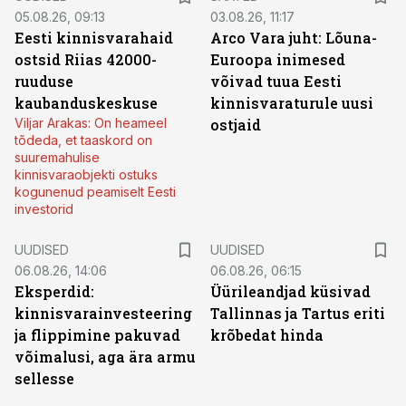
05.08.26, 09:13
03.08.26, 11:17
Eesti kinnisvarahaid
Arco Vara juht: Lõuna-
ostsid Riias 42000-
Euroopa inimesed
ruuduse
võivad tuua Eesti
kaubanduskeskuse
kinnisvaraturule uusi
Viljar Arakas: On heameel
ostjaid
tõdeda, et taaskord on
suuremahulise
kinnisvaraobjekti ostuks
kogunenud peamiselt Eesti
investorid
UUDISED
UUDISED
06.08.26, 14:06
06.08.26, 06:15
Eksperdid:
Üürileandjad küsivad
kinnisvarainvesteering
Tallinnas ja Tartus eriti
ja flippimine pakuvad
krõbedat hinda
võimalusi, aga ära armu
sellesse