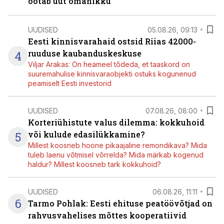
ootab uut omanikku
UUDISED
05.08.26, 09:13
Eesti kinnisvarahaid ostsid Riias 42000-
4
ruuduse kaubanduskeskuse
Viljar Arakas: On heameel tõdeda, et taaskord on
suuremahulise kinnisvaraobjekti ostuks kogunenud
peamiselt Eesti investorid
UUDISED
07.08.26, 08:00
Korteriühistute valus dilemma: kokkuhoid
5
või kulude edasilükkamine?
Millest koosneb hoone pikaajaline remondikava? Mida
tuleb laenu võtmisel võrrelda? Mida märkab kogenud
haldur? Millest koosneb tark kokkuhoid?
UUDISED
06.08.26, 11:11
6
Tarmo Pohlak: Eesti ehituse peatöövõtjad on
rahvusvahelises mõttes kooperatiivid