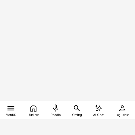
Menüü
Uudised
Raadio
Otsing
AI Chat
Logi sisse