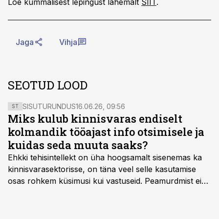
Loe kummalisest lepingust lähemalt
SIIT
.
Jaga
Vihja
SEOTUD LOOD
SISUTURUNDUS
16.06.26, 09:56
ST
Miks kulub kinnisvaras endiselt
kolmandik tööajast info otsimisele ja
kuidas seda muuta saaks?
Ehkki tehisintellekt on üha hoogsamalt sisenemas ka
kinnisvarasektorisse, on täna veel selle kasutamise
osas rohkem küsimusi kui vastuseid. Peamurdmist ei
tekita niivõrd see, millist AI-lahendust kasutada, vaid
kas ettevõtte andmed on üldse sellisel kujul olemas, et
tehisintellekt neist midagi mõistlikku välja lugeda