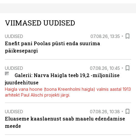
VIIMASED UUDISED
UUDISED
07.08.26, 13:35
Enefit pani Poolas püsti enda suurima
päikesepargi
UUDISED
07.08.26, 10:45
Galerii: Narva Haigla teeb 19,2 -miljonilise
juurdeehituse
Haigla vana hoone (toona Kreenholmi haigla) valmis aastal 1913
arhitekt Paul Alischi projekti järgi.
UUDISED
07.08.26, 10:38
Eluaseme kaaslaenust saab maaelu edendamise
meede