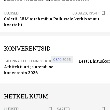
UUDISED
06.08.26, 13:54
Galerii: LVM aitab müüa Paikusele kerkivat uut
kvartalit
KONVERENTSID
08.10.2026
Eesti Ehitusko
TALLINNA TELETORNI 21. KORRUSEL
Arhitektuuri ja arenduse
konverents 2026
HETKEL KUUM
UUDISED
SAATED