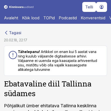
Telli
Avaleht
Kõik lood
TOPid
Podcastid
Konverentsid
cebook
cebook
Tagasi
Twitter)
Twitter)
20.02.18, 22:17
kedIn
kedIn
Tähelepanu!
Artikkel on enam kui 5 aastat vana
ning kuulub väljaande digitaalsesse arhiivi.
ail
ail
Väljaanne ei uuenda ega kaasajasta arhiveeritud
sisu, mistõttu võib olla vajalik kaasaegsete
k
k
allikatega tutvumine
Ebatavaline diil Tallinna
südames
Põhjalikult ümber ehitatava Tallinna kesklinna