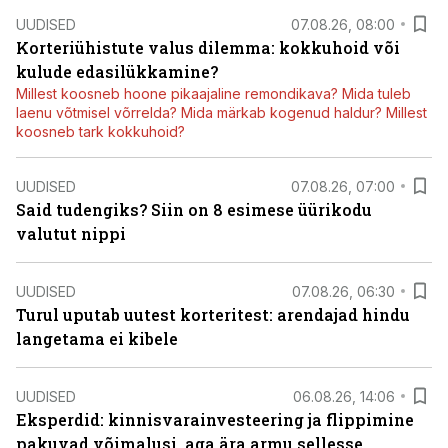
UUDISED
07.08.26, 08:00
Korteriühistute valus dilemma: kokkuhoid või
kulude edasilükkamine?
Millest koosneb hoone pikaajaline remondikava? Mida tuleb
laenu võtmisel võrrelda? Mida märkab kogenud haldur? Millest
koosneb tark kokkuhoid?
UUDISED
07.08.26, 07:00
Said tudengiks? Siin on 8 esimese üürikodu
valutut nippi
UUDISED
07.08.26, 06:30
Turul uputab uutest korteritest: arendajad hindu
langetama ei kibele
UUDISED
06.08.26, 14:06
Eksperdid: kinnisvarainvesteering ja flippimine
pakuvad võimalusi, aga ära armu sellesse