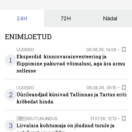
suudaks.
24H
72H
Nädal
ENIMLOETUD
UUDISED
06.08.26, 14:06
Eksperdid: kinnisvarainvesteering ja
1
flippimine pakuvad võimalusi, aga ära armu
sellesse
UUDISED
06.08.26, 06:15
2
Üürileandjad küsivad Tallinnas ja Tartus eriti
krõbedat hinda
SISUTURUNDUS
31.07.26, 12:13
ST
3
Liivalaia kohtumaja on jõudnud turule ja