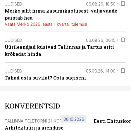
UUDISED
06.08.26, 10:50
Merko juht firma kasumikaotusest: väljavaade
paistab hea
Vaata Merko 2026. aasta II kvartali tulemusi
UUDISED
06.08.26, 06:15
Üürileandjad küsivad Tallinnas ja Tartus eriti
krõbedat hinda
UUDISED
05.08.26, 14:00
Tahad osta suvilat? Oota sügiseni
KONVERENTSID
08.10.2026
Eesti Ehitusko
TALLINNA TELETORNI 21. KORRUSEL
Arhitektuuri ja arenduse