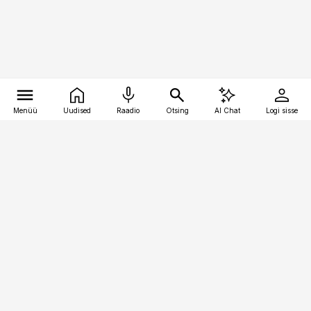
Menüü
Uudised
Raadio
Otsing
AI Chat
Logi sisse
Vana-Lõuna 39/1, 19094 Tallinn
(+372) 667 0111
kinnisvarauudised@kinnisvarauudised.ee
Telli
Reklaam
Firmast
Sisu kasutamisõigused
Ajakirjaniku