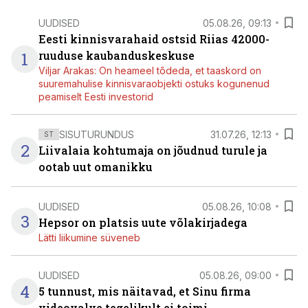
UUDISED
05.08.26, 09:13
Eesti kinnisvarahaid ostsid Riias 42000-
1
ruuduse kaubanduskeskuse
Viljar Arakas: On heameel tõdeda, et taaskord on
suuremahulise kinnisvaraobjekti ostuks kogunenud
peamiselt Eesti investorid
SISUTURUNDUS
31.07.26, 12:13
ST
2
Liivalaia kohtumaja on jõudnud turule ja
ootab uut omanikku
UUDISED
05.08.26, 10:08
3
Hepsor on platsis uute võlakirjadega
Lätti liikumine süveneb
UUDISED
05.08.26, 09:00
4
5 tunnust, mis näitavad, et Sinu firma
videovalve tegelikult ei toimi