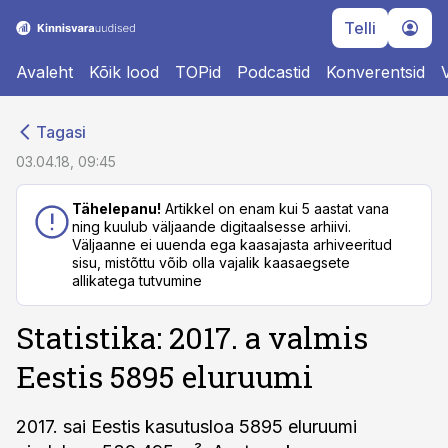
Telli
Avaleht
Kõik lood
TOPid
Podcastid
Konverentsid
cebook
cebook
Tagasi
Twitter)
Twitter)
03.04.18, 09:45
kedIn
kedIn
Tähelepanu!
Artikkel on enam kui 5 aastat vana
ning kuulub väljaande digitaalsesse arhiivi.
ail
ail
Väljaanne ei uuenda ega kaasajasta arhiveeritud
sisu, mistõttu võib olla vajalik kaasaegsete
k
k
allikatega tutvumine
Statistika: 2017. a valmis
Eestis 5895 eluruumi
2017. sai Eestis kasutusloa 5895 eluruumi