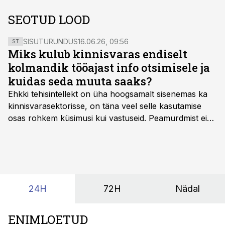
SEOTUD LOOD
SISUTURUNDUS
16.06.26, 09:56
ST
Miks kulub kinnisvaras endiselt
kolmandik tööajast info otsimisele ja
kuidas seda muuta saaks?
Ehkki tehisintellekt on üha hoogsamalt sisenemas ka
kinnisvarasektorisse, on täna veel selle kasutamise
osas rohkem küsimusi kui vastuseid. Peamurdmist ei
tekita niivõrd see, millist AI-lahendust kasutada, vaid
kas ettevõtte andmed on üldse sellisel kujul olemas, et
tehisintellekt neist midagi mõistlikku välja lugeda
suudaks.
24H
72H
Nädal
ENIMLOETUD