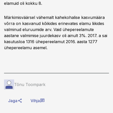
elamuid oli kokku 8.
Märkimisväärsel vähemalt kahekohalise kasvumäära
võrra on kasvanud kõikides erinevates elamu liikides
valminud eluruumide arv. Vaid ühepereelamute
aastane valmimise juurdekasv oli ainult 3%. 2017. a sai
kasutusloa 1316 ühepereelamut 2016. aasta 1277
ühepereelamu asemel.
Tõnu Toompark
Jaga
Vihja