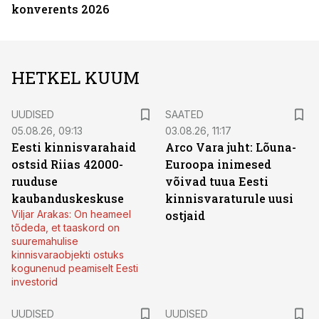
konverents 2026
HETKEL KUUM
UUDISED
SAATED
05.08.26, 09:13
03.08.26, 11:17
Eesti kinnisvarahaid
Arco Vara juht: Lõuna-
ostsid Riias 42000-
Euroopa inimesed
ruuduse
võivad tuua Eesti
kaubanduskeskuse
kinnisvaraturule uusi
Viljar Arakas: On heameel
ostjaid
tõdeda, et taaskord on
suuremahulise
kinnisvaraobjekti ostuks
kogunenud peamiselt Eesti
investorid
UUDISED
UUDISED