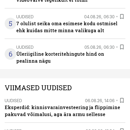
UUDISED
04.08.26, 06:30
5
7 olulist seika oma esimese kodu ostmisel
ehk kuidas mitte minna valikuga alt
UUDISED
05.08.26, 06:30
6
Üleriigiline korteritehingute hind on
pealinna nägu
VIIMASED UUDISED
UUDISED
06.08.26, 14:06
Eksperdid: kinnisvarainvesteering ja flippimine
pakuvad võimalusi, aga ära armu sellesse