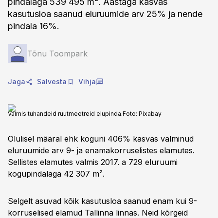
pindalaga 539 495 m². Aastaga kasvas
kasutusloa saanud eluruumide arv 25% ja nende
pindala 16%.
Tõnu Toompark
Jaga
Salvesta
Vihja
Valmis tuhandeid ruutmeetreid elupinda.
Foto:
Pixabay
Olulisel määral ehk koguni 406% kasvas valminud
eluruumide arv 9- ja enamakorruselistes elamutes.
Sellistes elamutes valmis 2017. a 729 eluruumi
kogupindalaga 42 307 m².
Selgelt asuvad kõik kasutusloa saanud enam kui 9-
korruselised elamud Tallinna linnas. Neid kõrgeid