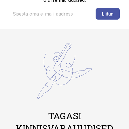
olulisemad uudised.
Liitun
TAGASI
KINNISVARAUUDISED