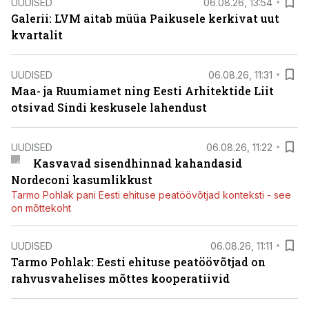
UUDISED
06.08.26, 13:54
Galerii: LVM aitab müüa Paikusele kerkivat uut
kvartalit
UUDISED
06.08.26, 11:31
Maa- ja Ruumiamet ning Eesti Arhitektide Liit
otsivad Sindi keskusele lahendust
UUDISED
06.08.26, 11:22
Kasvavad sisendhinnad kahandasid
Nordeconi kasumlikkust
Tarmo Pohlak pani Eesti ehituse peatöövõtjad konteksti - see
on mõttekoht
UUDISED
06.08.26, 11:11
Tarmo Pohlak: Eesti ehituse peatöövõtjad on
rahvusvahelises mõttes kooperatiivid