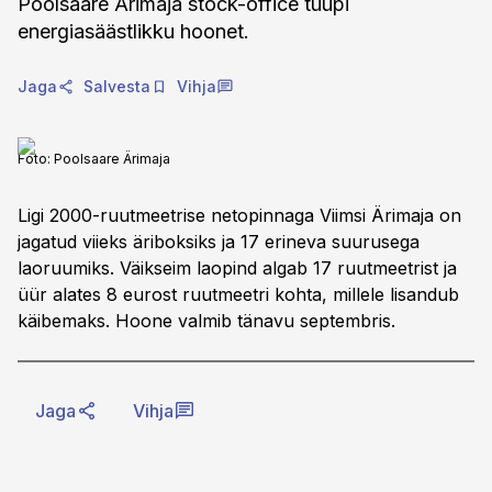
Poolsaare Ärimaja stock-office tüüpi
energiasäästlikku hoonet.
Jaga
Salvesta
Vihja
Foto:
Poolsaare Ärimaja
Ligi 2000-ruutmeetrise netopinnaga Viimsi Ärimaja on
jagatud viieks äriboksiks ja 17 erineva suurusega
laoruumiks. Väikseim laopind algab 17 ruutmeetrist ja
üür alates 8 eurost ruutmeetri kohta, millele lisandub
käibemaks. Hoone valmib tänavu septembris.
Jaga
Vihja