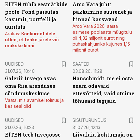
EfTEN rühib eesmärkide
Arco Vara juht:
poole. Fond paisutas
pakkumine suureneb ja
kasumit, portfelli ja
hinnad kasvavad
üüritulu
Arco Vara 2026. aasta
esimese poolaasta müügitulu
Arakas:
Konkurentidele
oli 4,32 miljonit eurot ning
ütlen, et tehke järele või
puhaskahjumiks kujunes 1,15
makske kinni
miljonit eurot.
UUDISED
SAATED
31.07.26, 10:40
03.08.26, 11:28
Galerii: Invego avas
Hanschmidt: me ei osta
oma Riia arenduses
enam odavaid
sündmuskeskuse
ettevõtteid, vaid otsime
Vaata, mis avamisel toimus ja
tõhusaid tegijaid
kes seal olid
ST
UUDISED
SISUTURUNDUS
31.07.26, 10:23
31.07.26, 12:13
EfTEN teeb Invegosse
Liivalaia kohtumaja on