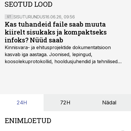
SEOTUD LOOD
SISUTURUNDUS
16.06.26, 09:56
ST
Kas tuhandeid faile saab muuta
kiirelt sisukaks ja kompaktseks
infoks? Nüüd saab
Kinnisvara- ja ehitusprojektide dokumentatsioon
kasvab iga aastaga. Joonised, lepingud,
koosolekuprotokollid, hooldusjuhendid ja tehnilised
kirjeldused kogunevad erinevatesse süsteemidesse
ning lõpuks on tükk tegu, et üldse aru saada, kus
midagi asub. Ent see kõik saab tehisintellekti abiga olla
kordades lihtsam.
24H
72H
Nädal
ENIMLOETUD