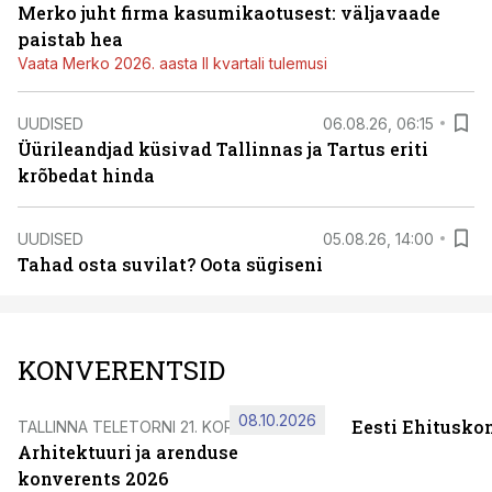
Merko juht firma kasumikaotusest: väljavaade
paistab hea
Vaata Merko 2026. aasta II kvartali tulemusi
UUDISED
06.08.26, 06:15
Üürileandjad küsivad Tallinnas ja Tartus eriti
krõbedat hinda
UUDISED
05.08.26, 14:00
Tahad osta suvilat? Oota sügiseni
KONVERENTSID
08.10.2026
Eesti Ehitusko
TALLINNA TELETORNI 21. KORRUSEL
Arhitektuuri ja arenduse
konverents 2026