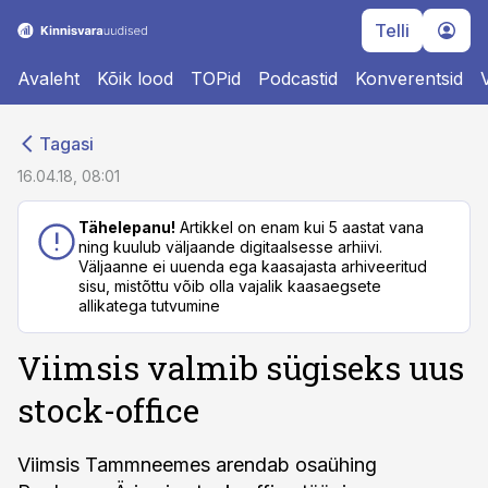
Telli
Avaleht
Kõik lood
TOPid
Podcastid
Konverentsid
cebook
cebook
Tagasi
Twitter)
Twitter)
16.04.18, 08:01
kedIn
kedIn
Tähelepanu!
Artikkel on enam kui 5 aastat vana
ning kuulub väljaande digitaalsesse arhiivi.
ail
ail
Väljaanne ei uuenda ega kaasajasta arhiveeritud
sisu, mistõttu võib olla vajalik kaasaegsete
k
k
allikatega tutvumine
Viimsis valmib sügiseks uus
stock-office
Viimsis Tammneemes arendab osaühing