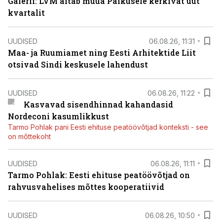
Galerii: LVM aitab müüa Paikusele kerkivat uut
kvartalit
UUDISED
06.08.26, 11:31
Maa- ja Ruumiamet ning Eesti Arhitektide Liit
otsivad Sindi keskusele lahendust
UUDISED
06.08.26, 11:22
Kasvavad sisendhinnad kahandasid
Nordeconi kasumlikkust
Tarmo Pohlak pani Eesti ehituse peatöövõtjad konteksti - see
on mõttekoht
UUDISED
06.08.26, 11:11
Tarmo Pohlak: Eesti ehituse peatöövõtjad on
rahvusvahelises mõttes kooperatiivid
UUDISED
06.08.26, 10:50