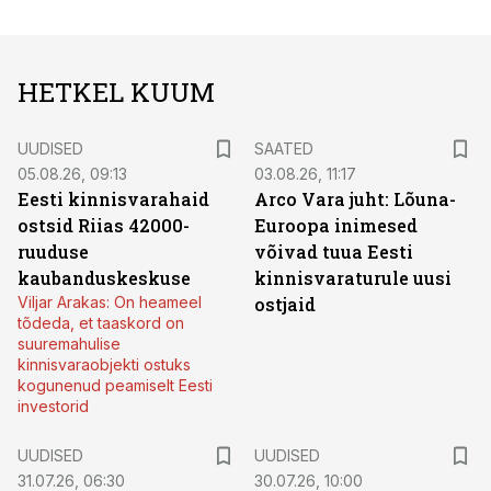
HETKEL KUUM
UUDISED
SAATED
05.08.26, 09:13
03.08.26, 11:17
Eesti kinnisvarahaid
Arco Vara juht: Lõuna-
ostsid Riias 42000-
Euroopa inimesed
ruuduse
võivad tuua Eesti
kaubanduskeskuse
kinnisvaraturule uusi
Viljar Arakas: On heameel
ostjaid
tõdeda, et taaskord on
suuremahulise
kinnisvaraobjekti ostuks
kogunenud peamiselt Eesti
investorid
UUDISED
UUDISED
31.07.26, 06:30
30.07.26, 10:00