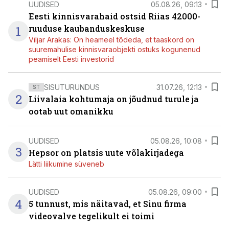
UUDISED
05.08.26, 09:13
Eesti kinnisvarahaid ostsid Riias 42000-
1
ruuduse kaubanduskeskuse
Viljar Arakas: On heameel tõdeda, et taaskord on
suuremahulise kinnisvaraobjekti ostuks kogunenud
peamiselt Eesti investorid
SISUTURUNDUS
31.07.26, 12:13
ST
2
Liivalaia kohtumaja on jõudnud turule ja
ootab uut omanikku
UUDISED
05.08.26, 10:08
3
Hepsor on platsis uute võlakirjadega
Lätti liikumine süveneb
UUDISED
05.08.26, 09:00
4
5 tunnust, mis näitavad, et Sinu firma
videovalve tegelikult ei toimi