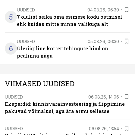
UUDISED
04.08.26, 06:30
5
7 olulist seika oma esimese kodu ostmisel
ehk kuidas mitte minna valikuga alt
UUDISED
05.08.26, 06:30
6
Üleriigiline korteritehingute hind on
pealinna nägu
VIIMASED UUDISED
UUDISED
06.08.26, 14:06
Eksperdid: kinnisvarainvesteering ja flippimine
pakuvad võimalusi, aga ära armu sellesse
UUDISED
06.08.26, 13:54