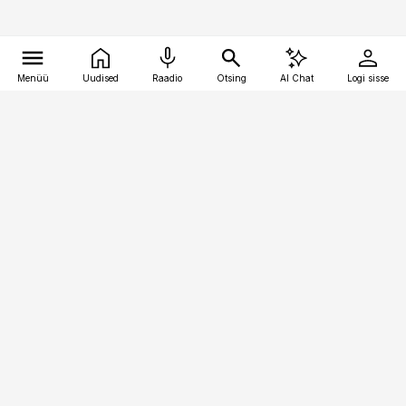
Menüü
Uudised
Raadio
Otsing
AI Chat
Logi sisse
Vana-Lõuna 39/1, 19094 Tallinn
(+372) 667 0111
kinnisvarauudised@kinnisvarauudised.ee
Telli
Reklaam
Firmast
Sisu kasutamisõigused
Ajakirjaniku
eetikakoodeks
Üldtingimused
Privaatsustingimused
Küpsiste poliitika
KKK