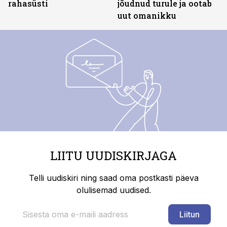
rahasüsti
jõudnud turule ja ootab
uut omanikku
LIITU UUDISKIRJAGA
Telli uudiskiri ning saad oma postkasti päeva
olulisemad uudised.
Liitun