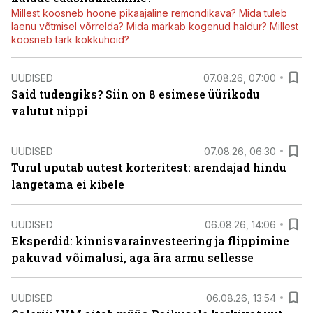
Millest koosneb hoone pikaajaline remondikava? Mida tuleb
laenu võtmisel võrrelda? Mida märkab kogenud haldur? Millest
koosneb tark kokkuhoid?
UUDISED
07.08.26, 07:00
Said tudengiks? Siin on 8 esimese üürikodu
valutut nippi
UUDISED
07.08.26, 06:30
Turul uputab uutest korteritest: arendajad hindu
langetama ei kibele
UUDISED
06.08.26, 14:06
Eksperdid: kinnisvarainvesteering ja flippimine
pakuvad võimalusi, aga ära armu sellesse
UUDISED
06.08.26, 13:54