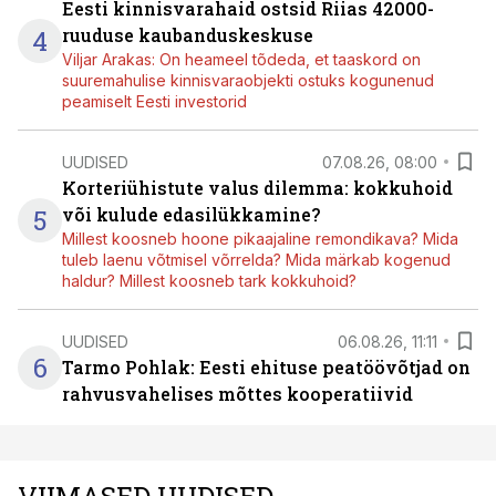
Eesti kinnisvarahaid ostsid Riias 42000-
4
ruuduse kaubanduskeskuse
Viljar Arakas: On heameel tõdeda, et taaskord on
suuremahulise kinnisvaraobjekti ostuks kogunenud
peamiselt Eesti investorid
UUDISED
07.08.26, 08:00
Korteriühistute valus dilemma: kokkuhoid
5
või kulude edasilükkamine?
Millest koosneb hoone pikaajaline remondikava? Mida
tuleb laenu võtmisel võrrelda? Mida märkab kogenud
haldur? Millest koosneb tark kokkuhoid?
UUDISED
06.08.26, 11:11
6
Tarmo Pohlak: Eesti ehituse peatöövõtjad on
rahvusvahelises mõttes kooperatiivid