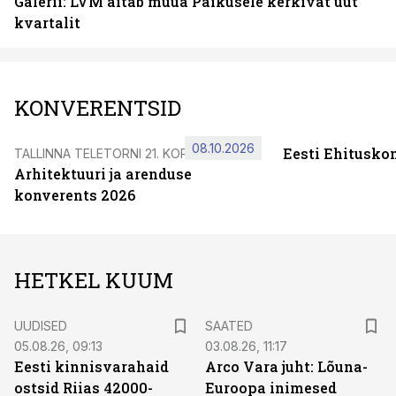
Galerii: LVM aitab müüa Paikusele kerkivat uut
kvartalit
KONVERENTSID
08.10.2026
Eesti Ehitusko
TALLINNA TELETORNI 21. KORRUSEL
Arhitektuuri ja arenduse
konverents 2026
HETKEL KUUM
UUDISED
SAATED
05.08.26, 09:13
03.08.26, 11:17
Eesti kinnisvarahaid
Arco Vara juht: Lõuna-
ostsid Riias 42000-
Euroopa inimesed