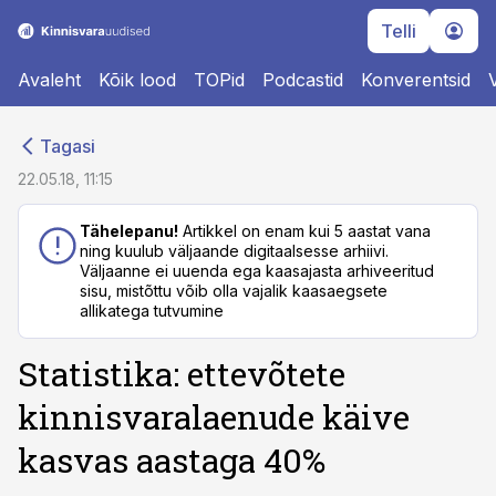
Telli
Avaleht
Kõik lood
TOPid
Podcastid
Konverentsid
cebook
cebook
Tagasi
Twitter)
Twitter)
22.05.18, 11:15
kedIn
kedIn
Tähelepanu!
Artikkel on enam kui 5 aastat vana
ning kuulub väljaande digitaalsesse arhiivi.
ail
ail
Väljaanne ei uuenda ega kaasajasta arhiveeritud
sisu, mistõttu võib olla vajalik kaasaegsete
k
k
allikatega tutvumine
Statistika: ettevõtete
kinnisvaralaenude käive
kasvas aastaga 40%