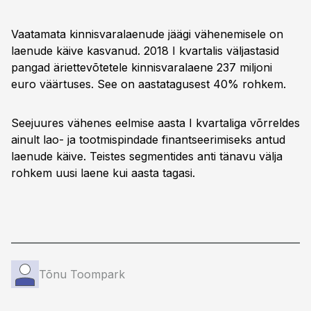
Vaatamata kinnisvaralaenude jäägi vähenemisele on
laenude käive kasvanud. 2018 I kvartalis väljastasid
pangad äriettevõtetele kinnisvaralaene 237 miljoni
euro väärtuses. See on aastatagusest 40% rohkem.
Seejuures vähenes eelmise aasta I kvartaliga võrreldes
ainult lao- ja tootmispindade finantseerimiseks antud
laenude käive. Teistes segmentides anti tänavu välja
rohkem uusi laene kui aasta tagasi.
Tõnu Toompark