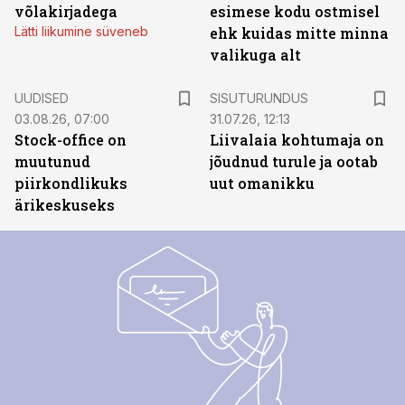
võlakirjadega
esimese kodu ostmisel
Lätti liikumine süveneb
ehk kuidas mitte minna
valikuga alt
ST
UUDISED
SISUTURUNDUS
03.08.26, 07:00
31.07.26, 12:13
Stock-office on
Liivalaia kohtumaja on
muutunud
jõudnud turule ja ootab
piirkondlikuks
uut omanikku
ärikeskuseks