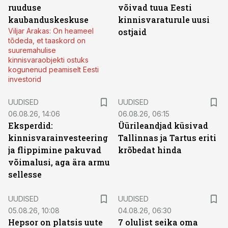
ruuduse
võivad tuua Eesti
kaubanduskeskuse
kinnisvaraturule uusi
Viljar Arakas: On heameel
ostjaid
tõdeda, et taaskord on
suuremahulise
kinnisvaraobjekti ostuks
kogunenud peamiselt Eesti
investorid
UUDISED
UUDISED
06.08.26, 14:06
06.08.26, 06:15
Eksperdid:
Üürileandjad küsivad
kinnisvarainvesteering
Tallinnas ja Tartus eriti
ja flippimine pakuvad
krõbedat hinda
võimalusi, aga ära armu
sellesse
UUDISED
UUDISED
05.08.26, 10:08
04.08.26, 06:30
Hepsor on platsis uute
7 olulist seika oma