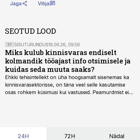
Jaga
Vihja
SEOTUD LOOD
SISUTURUNDUS
16.06.26, 09:56
ST
Miks kulub kinnisvaras endiselt
kolmandik tööajast info otsimisele ja
kuidas seda muuta saaks?
Ehkki tehisintellekt on üha hoogsamalt sisenemas ka
kinnisvarasektorisse, on täna veel selle kasutamise
osas rohkem küsimusi kui vastuseid. Peamurdmist ei
tekita niivõrd see, millist AI-lahendust kasutada, vaid
kas ettevõtte andmed on üldse sellisel kujul olemas, et
tehisintellekt neist midagi mõistlikku välja lugeda
suudaks.
24H
72H
Nädal