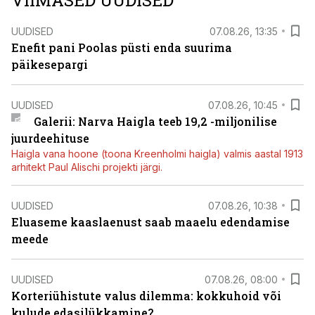
VIIMASED UUDISED
UUDISED
07.08.26, 13:35
Enefit pani Poolas püsti enda suurima
päikesepargi
UUDISED
07.08.26, 10:45
Galerii: Narva Haigla teeb 19,2 -miljonilise
juurdeehituse
Haigla vana hoone (toona Kreenholmi haigla) valmis aastal 1913
arhitekt Paul Alischi projekti järgi.
UUDISED
07.08.26, 10:38
Eluaseme kaaslaenust saab maaelu edendamise
meede
UUDISED
07.08.26, 08:00
Korteriühistute valus dilemma: kokkuhoid või
kulude edasilükkamine?