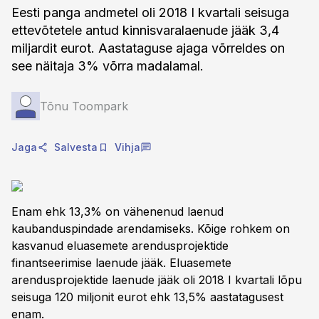
Eesti panga andmetel oli 2018 I kvartali seisuga
ettevõtetele antud kinnisvaralaenude jääk 3,4
miljardit eurot. Aastataguse ajaga võrreldes on
see näitaja 3% võrra madalamal.
Tõnu Toompark
Jaga
Salvesta
Vihja
Enam ehk 13,3% on vähenenud laenud
kaubanduspindade arendamiseks. Kõige rohkem on
kasvanud eluasemete arendusprojektide
finantseerimise laenude jääk. Eluasemete
arendusprojektide laenude jääk oli 2018 I kvartali lõpu
seisuga 120 miljonit eurot ehk 13,5% aastatagusest
enam.