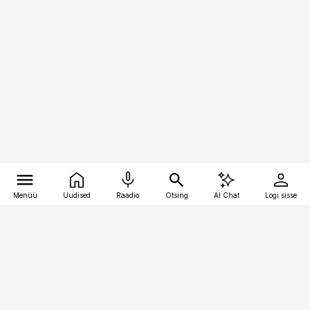
Menüü
Uudised
Raadio
Otsing
AI Chat
Logi sisse
Vana-Lõuna 39/1, 19094 Tallinn
(+372) 667 0111
kinnisvarauudised@kinnisvarauudised.ee