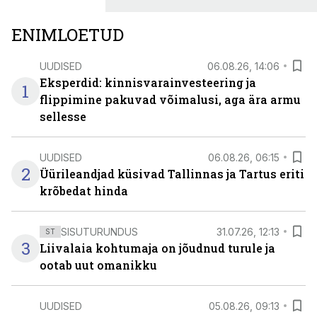
ENIMLOETUD
UUDISED
06.08.26, 14:06
Eksperdid: kinnisvarainvesteering ja
1
flippimine pakuvad võimalusi, aga ära armu
sellesse
UUDISED
06.08.26, 06:15
2
Üürileandjad küsivad Tallinnas ja Tartus eriti
krõbedat hinda
SISUTURUNDUS
31.07.26, 12:13
ST
3
Liivalaia kohtumaja on jõudnud turule ja
ootab uut omanikku
UUDISED
05.08.26, 09:13