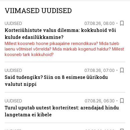
VIIMASED UUDISED
UUDISED
07.08.26, 08:00
Korteriühistute valus dilemma: kokkuhoid või
kulude edasilükkamine?
Millest koosneb hoone pikaajaline remondikava? Mida tuleb
laenu võtmisel võrrelda? Mida märkab kogenud haldur? Millest
koosneb tark kokkuhoid?
UUDISED
07.08.26, 07:00
Said tudengiks? Siin on 8 esimese üürikodu
valutut nippi
UUDISED
07.08.26, 06:30
Turul uputab uutest korteritest: arendajad hindu
langetama ei kibele