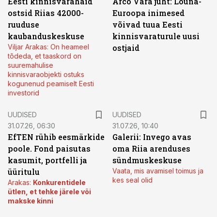
Eesti kinnisvarahaid
Arco Vara juht: Lõuna-
ostsid Riias 42000-
Euroopa inimesed
ruuduse
võivad tuua Eesti
kaubanduskeskuse
kinnisvaraturule uusi
Viljar Arakas: On heameel
ostjaid
tõdeda, et taaskord on
suuremahulise
kinnisvaraobjekti ostuks
kogunenud peamiselt Eesti
investorid
UUDISED
UUDISED
31.07.26, 06:30
31.07.26, 10:40
EfTEN rühib eesmärkide
Galerii: Invego avas
poole. Fond paisutas
oma Riia arenduses
kasumit, portfelli ja
sündmuskeskuse
üüritulu
Vaata, mis avamisel toimus ja
kes seal olid
Arakas:
Konkurentidele
ütlen, et tehke järele või
makske kinni