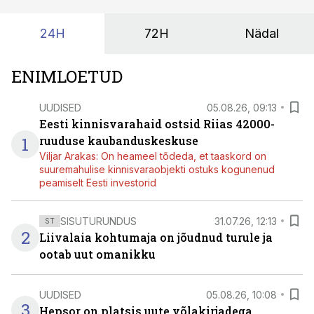
kordades lihtsam.
24H
72H
Nädal
ENIMLOETUD
UUDISED
05.08.26, 09:13
Eesti kinnisvarahaid ostsid Riias 42000-
1
ruuduse kaubanduskeskuse
Viljar Arakas: On heameel tõdeda, et taaskord on
suuremahulise kinnisvaraobjekti ostuks kogunenud
peamiselt Eesti investorid
SISUTURUNDUS
31.07.26, 12:13
ST
2
Liivalaia kohtumaja on jõudnud turule ja
ootab uut omanikku
UUDISED
05.08.26, 10:08
3
Hepsor on platsis uute võlakirjadega