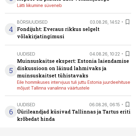
Lätti liikumine süveneb
BÖRSIUUDISED
03.08.26, 14:52
4
Fondijuht: Everaus rikkus selgelt
võlakirjatingimusi
UUDISED
04.08.26, 10:22
Muinsuskaitse ekspert: Estonia laiendamise
diskussioon on läinud lahmivaks ja
5
muinsuskaitset tühistavaks
Eile hommikuses intervjuus tuli juttu Estonia juurdeehituse
mõjust Tallinna vanalinna väärtustele
UUDISED
06.08.26, 06:15
6
Üürileandjad küsivad Tallinnas ja Tartus eriti
krõbedat hinda