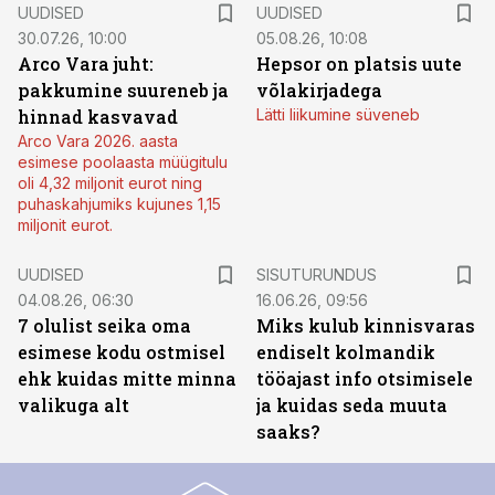
UUDISED
UUDISED
30.07.26, 10:00
05.08.26, 10:08
Arco Vara juht:
Hepsor on platsis uute
pakkumine suureneb ja
võlakirjadega
hinnad kasvavad
Lätti liikumine süveneb
Arco Vara 2026. aasta
esimese poolaasta müügitulu
oli 4,32 miljonit eurot ning
puhaskahjumiks kujunes 1,15
miljonit eurot.
ST
UUDISED
SISUTURUNDUS
04.08.26, 06:30
16.06.26, 09:56
7 olulist seika oma
Miks kulub kinnisvaras
esimese kodu ostmisel
endiselt kolmandik
ehk kuidas mitte minna
tööajast info otsimisele
valikuga alt
ja kuidas seda muuta
saaks?