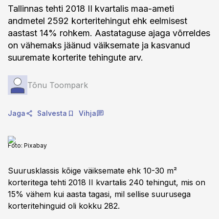
Tallinnas tehti 2018 II kvartalis maa-ameti
andmetel 2592 korteritehingut ehk eelmisest
aastast 14% rohkem. Aastataguse ajaga võrreldes
on vähemaks jäänud väiksemate ja kasvanud
suuremate korterite tehingute arv.
Tõnu Toompark
Jaga
Salvesta
Vihja
Foto:
Pixabay
Suurusklassis kõige väiksemate ehk 10-30 m²
korteritega tehti 2018 II kvartalis 240 tehingut, mis on
15% vähem kui aasta tagasi, mil sellise suurusega
korteritehinguid oli kokku 282.