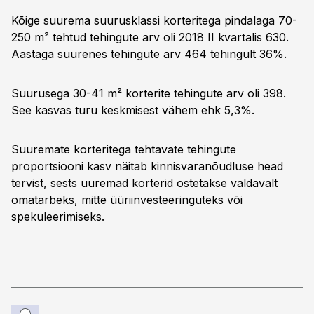
Kõige suurema suurusklassi korteritega pindalaga 70-
250 m² tehtud tehingute arv oli 2018 II kvartalis 630.
Aastaga suurenes tehingute arv 464 tehingult 36%.
Suurusega 30-41 m² korterite tehingute arv oli 398.
See kasvas turu keskmisest vähem ehk 5,3%.
Suuremate korteritega tehtavate tehingute
proportsiooni kasv näitab kinnisvaranõudluse head
tervist, sests uuremad korterid ostetakse valdavalt
omatarbeks, mitte üüriinvesteeringuteks või
spekuleerimiseks.