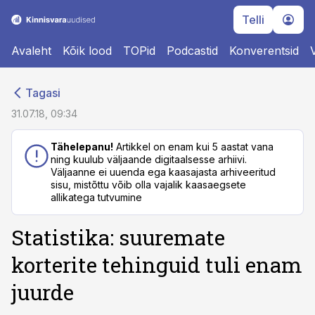
Telli
Avaleht
Kõik lood
TOPid
Podcastid
Konverentsid
cebook
cebook
Tagasi
Twitter)
Twitter)
31.07.18, 09:34
kedIn
kedIn
Tähelepanu!
Artikkel on enam kui 5 aastat vana
ning kuulub väljaande digitaalsesse arhiivi.
ail
ail
Väljaanne ei uuenda ega kaasajasta arhiveeritud
sisu, mistõttu võib olla vajalik kaasaegsete
k
k
allikatega tutvumine
Statistika: suuremate
korterite tehinguid tuli enam
juurde