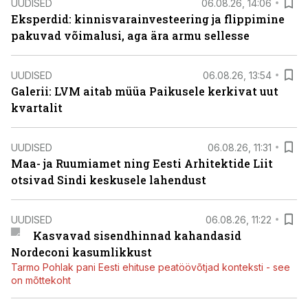
UUDISED
06.08.26, 14:06
Eksperdid: kinnisvarainvesteering ja flippimine
pakuvad võimalusi, aga ära armu sellesse
UUDISED
06.08.26, 13:54
Galerii: LVM aitab müüa Paikusele kerkivat uut
kvartalit
UUDISED
06.08.26, 11:31
Maa- ja Ruumiamet ning Eesti Arhitektide Liit
otsivad Sindi keskusele lahendust
UUDISED
06.08.26, 11:22
Kasvavad sisendhinnad kahandasid
Nordeconi kasumlikkust
Tarmo Pohlak pani Eesti ehituse peatöövõtjad konteksti - see
on mõttekoht