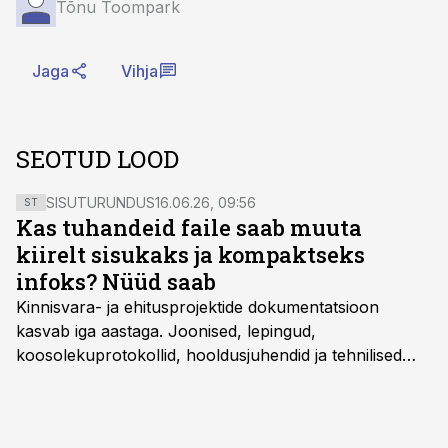
Tõnu Toompark
Jaga
Vihja
SEOTUD LOOD
SISUTURUNDUS
16.06.26, 09:56
ST
Kas tuhandeid faile saab muuta
kiirelt sisukaks ja kompaktseks
infoks? Nüüd saab
Kinnisvara- ja ehitusprojektide dokumentatsioon
kasvab iga aastaga. Joonised, lepingud,
koosolekuprotokollid, hooldusjuhendid ja tehnilised
kirjeldused kogunevad erinevatesse süsteemidesse
ning lõpuks on tükk tegu, et üldse aru saada, kus
midagi asub. Ent see kõik saab tehisintellekti abiga olla