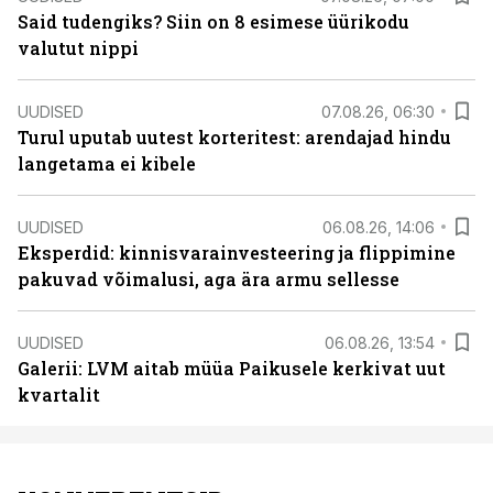
Said tudengiks? Siin on 8 esimese üürikodu
valutut nippi
UUDISED
07.08.26, 06:30
Turul uputab uutest korteritest: arendajad hindu
langetama ei kibele
UUDISED
06.08.26, 14:06
Eksperdid: kinnisvarainvesteering ja flippimine
pakuvad võimalusi, aga ära armu sellesse
UUDISED
06.08.26, 13:54
Galerii: LVM aitab müüa Paikusele kerkivat uut
kvartalit