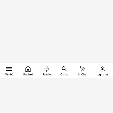
Menüü
Uudised
Raadio
Otsing
AI Chat
Logi sisse
Vana-Lõuna 39/1, 19094 Tallinn
(+372) 667 0111
kinnisvarauudised@kinnisvarauudised.ee