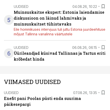
UUDISED
04.08.26, 10:22
Muinsuskaitse ekspert: Estonia laiendamise
diskussioon on läinud lahmivaks ja
5
muinsuskaitset tühistavaks
Eile hommikuses intervjuus tuli juttu Estonia juurdeehituse
mõjust Tallinna vanalinna väärtustele
UUDISED
06.08.26, 06:15
6
Üürileandjad küsivad Tallinnas ja Tartus eriti
krõbedat hinda
VIIMASED UUDISED
UUDISED
07.08.26, 13:35
Enefit pani Poolas püsti enda suurima
päikesepargi