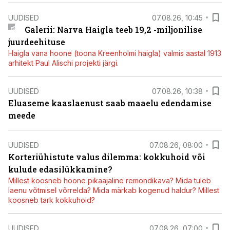
UUDISED
07.08.26, 10:45
Galerii: Narva Haigla teeb 19,2 -miljonilise
juurdeehituse
Haigla vana hoone (toona Kreenholmi haigla) valmis aastal 1913
arhitekt Paul Alischi projekti järgi.
UUDISED
07.08.26, 10:38
Eluaseme kaaslaenust saab maaelu edendamise
meede
UUDISED
07.08.26, 08:00
Korteriühistute valus dilemma: kokkuhoid või
kulude edasilükkamine?
Millest koosneb hoone pikaajaline remondikava? Mida tuleb
laenu võtmisel võrrelda? Mida märkab kogenud haldur? Millest
koosneb tark kokkuhoid?
UUDISED
07.08.26, 07:00