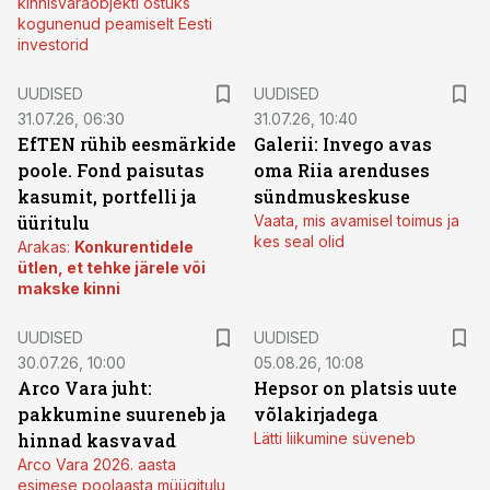
kinnisvaraobjekti ostuks
kogunenud peamiselt Eesti
investorid
UUDISED
UUDISED
31.07.26, 06:30
31.07.26, 10:40
EfTEN rühib eesmärkide
Galerii: Invego avas
poole. Fond paisutas
oma Riia arenduses
kasumit, portfelli ja
sündmuskeskuse
üüritulu
Vaata, mis avamisel toimus ja
kes seal olid
Arakas:
Konkurentidele
ütlen, et tehke järele või
makske kinni
UUDISED
UUDISED
30.07.26, 10:00
05.08.26, 10:08
Arco Vara juht:
Hepsor on platsis uute
pakkumine suureneb ja
võlakirjadega
hinnad kasvavad
Lätti liikumine süveneb
Arco Vara 2026. aasta
esimese poolaasta müügitulu