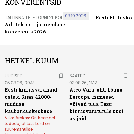
KONVERENTSID
08.10.2026
Eesti Ehitusko
TALLINNA TELETORNI 21. KORRUSEL
Arhitektuuri ja arenduse
konverents 2026
HETKEL KUUM
UUDISED
SAATED
05.08.26, 09:13
03.08.26, 11:17
Eesti kinnisvarahaid
Arco Vara juht: Lõuna-
ostsid Riias 42000-
Euroopa inimesed
ruuduse
võivad tuua Eesti
kaubanduskeskuse
kinnisvaraturule uusi
Viljar Arakas: On heameel
ostjaid
tõdeda, et taaskord on
suuremahulise