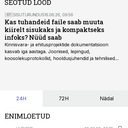
SEOTUD LOOD
SISUTURUNDUS
16.06.26, 09:56
ST
Kas tuhandeid faile saab muuta
kiirelt sisukaks ja kompaktseks
infoks? Nüüd saab
Kinnisvara- ja ehitusprojektide dokumentatsioon
kasvab iga aastaga. Joonised, lepingud,
koosolekuprotokollid, hooldusjuhendid ja tehnilised
kirjeldused kogunevad erinevatesse süsteemidesse
ning lõpuks on tükk tegu, et üldse aru saada, kus
midagi asub. Ent see kõik saab tehisintellekti abiga olla
kordades lihtsam.
24H
72H
Nädal
ENIMLOETUD