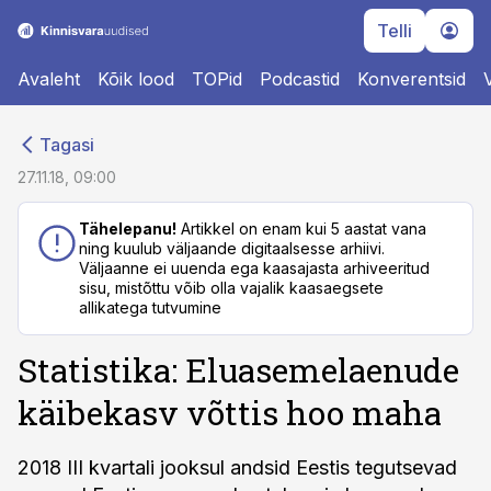
Telli
Avaleht
Kõik lood
TOPid
Podcastid
Konverentsid
cebook
cebook
Tagasi
Twitter)
Twitter)
27.11.18, 09:00
kedIn
kedIn
Tähelepanu!
Artikkel on enam kui 5 aastat vana
ning kuulub väljaande digitaalsesse arhiivi.
ail
ail
Väljaanne ei uuenda ega kaasajasta arhiveeritud
sisu, mistõttu võib olla vajalik kaasaegsete
k
k
allikatega tutvumine
Statistika: Eluasemelaenude
käibekasv võttis hoo maha
2018 III kvartali jooksul andsid Eestis tegutsevad