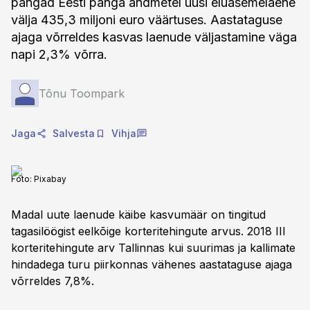
pangad Eesti panga andmetel uusi eluasemelaene
välja 435,3 miljoni euro väärtuses. Aastataguse
ajaga võrreldes kasvas laenude väljastamine väga
napi 2,3% võrra.
Tõnu Toompark
Jaga
Salvesta
Vihja
Foto:
Pixabay
Madal uute laenude käibe kasvumäär on tingitud
tagasilöögist eelkõige korteritehingute arvus. 2018 III
korteritehingute arv Tallinnas kui suurimas ja kallimate
hindadega turu piirkonnas vähenes aastataguse ajaga
võrreldes 7,8%.