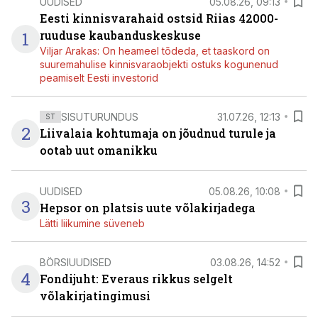
UUDISED
05.08.26, 09:13
Eesti kinnisvarahaid ostsid Riias 42000-
1
ruuduse kaubanduskeskuse
Viljar Arakas: On heameel tõdeda, et taaskord on
suuremahulise kinnisvaraobjekti ostuks kogunenud
peamiselt Eesti investorid
SISUTURUNDUS
31.07.26, 12:13
ST
2
Liivalaia kohtumaja on jõudnud turule ja
ootab uut omanikku
UUDISED
05.08.26, 10:08
3
Hepsor on platsis uute võlakirjadega
Lätti liikumine süveneb
BÖRSIUUDISED
03.08.26, 14:52
4
Fondijuht: Everaus rikkus selgelt
võlakirjatingimusi