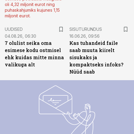
oli 4,32 miljonit eurot ning
puhaskahjumiks kujunes 1,15
miljonit eurot.
ST
UUDISED
SISUTURUNDUS
04.08.26, 06:30
16.06.26, 09:56
7 olulist seika oma
Kas tuhandeid faile
esimese kodu ostmisel
saab muuta kiirelt
ehk kuidas mitte minna
sisukaks ja
valikuga alt
kompaktseks infoks?
Nüüd saab