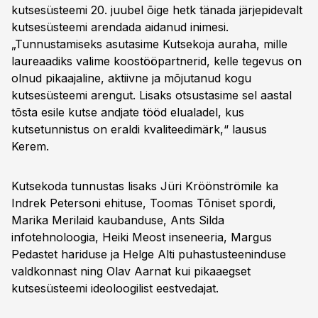
kutsesüsteemi 20. juubel õige hetk tänada järjepidevalt
kutsesüsteemi arendada aidanud inimesi.
„Tunnustamiseks asutasime Kutsekoja auraha, mille
laureaadiks valime koostööpartnerid, kelle tegevus on
olnud pikaajaline, aktiivne ja mõjutanud kogu
kutsesüsteemi arengut. Lisaks otsustasime sel aastal
tõsta esile kutse andjate tööd elualadel, kus
kutsetunnistus on eraldi kvaliteedimärk,“ lausus
Kerem.
Kutsekoda tunnustas lisaks Jüri Kröönströmile ka
Indrek Petersoni ehituse, Toomas Tõniset spordi,
Marika Merilaid kaubanduse, Ants Silda
infotehnoloogia, Heiki Meost inseneeria, Margus
Pedastet hariduse ja Helge Alti puhastusteeninduse
valdkonnast ning Olav Aarnat kui pikaaegset
kutsesüsteemi ideoloogilist eestvedajat.