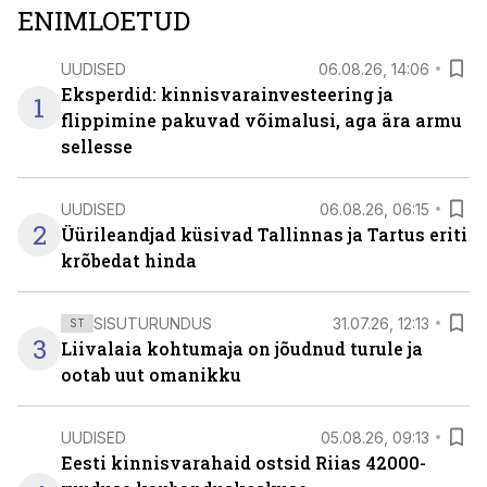
ENIMLOETUD
UUDISED
06.08.26, 14:06
Eksperdid: kinnisvarainvesteering ja
1
flippimine pakuvad võimalusi, aga ära armu
sellesse
UUDISED
06.08.26, 06:15
2
Üürileandjad küsivad Tallinnas ja Tartus eriti
krõbedat hinda
SISUTURUNDUS
31.07.26, 12:13
ST
3
Liivalaia kohtumaja on jõudnud turule ja
ootab uut omanikku
UUDISED
05.08.26, 09:13
Eesti kinnisvarahaid ostsid Riias 42000-