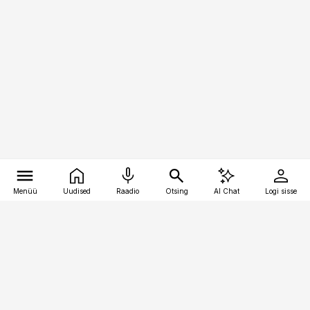
Menüü
Uudised
Raadio
Otsing
AI Chat
Logi sisse
Vana-Lõuna 39/1, 19094 Tallinn
(+372) 667 0111
kinnisvarauudised@kinnisvarauudised.ee