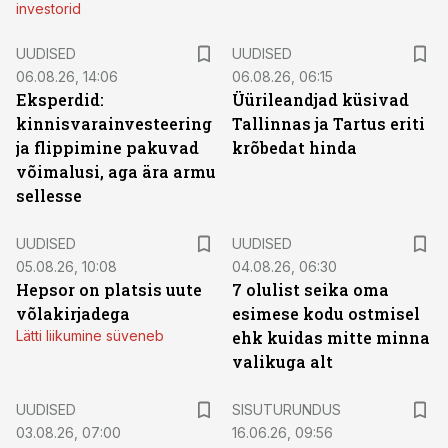
investorid
UUDISED
UUDISED
06.08.26, 14:06
06.08.26, 06:15
Eksperdid:
Üürileandjad küsivad
kinnisvarainvesteering
Tallinnas ja Tartus eriti
ja flippimine pakuvad
krõbedat hinda
võimalusi, aga ära armu
sellesse
UUDISED
UUDISED
05.08.26, 10:08
04.08.26, 06:30
Hepsor on platsis uute
7 olulist seika oma
võlakirjadega
esimese kodu ostmisel
Lätti liikumine süveneb
ehk kuidas mitte minna
valikuga alt
ST
UUDISED
SISUTURUNDUS
03.08.26, 07:00
16.06.26, 09:56