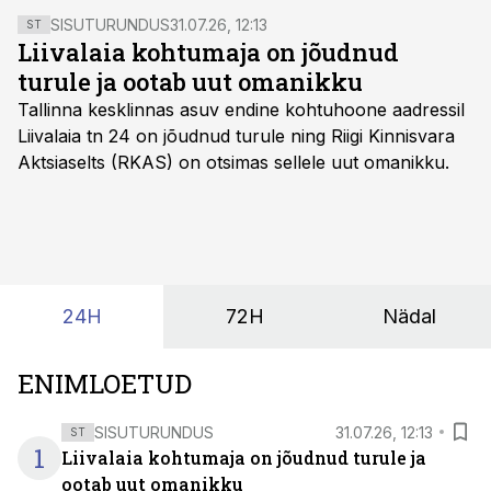
SISUTURUNDUS
31.07.26, 12:13
ST
Liivalaia kohtumaja on jõudnud
turule ja ootab uut omanikku
Tallinna kesklinnas asuv endine kohtuhoone aadressil
Liivalaia tn 24 on jõudnud turule ning Riigi Kinnisvara
Aktsiaselts (RKAS) on otsimas sellele uut omanikku.
24H
72H
Nädal
ENIMLOETUD
SISUTURUNDUS
31.07.26, 12:13
ST
1
Liivalaia kohtumaja on jõudnud turule ja
ootab uut omanikku