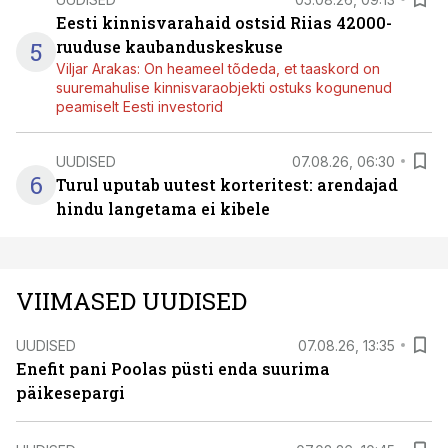
Eesti kinnisvarahaid ostsid Riias 42000-
5
ruuduse kaubanduskeskuse
Viljar Arakas: On heameel tõdeda, et taaskord on
suuremahulise kinnisvaraobjekti ostuks kogunenud
peamiselt Eesti investorid
UUDISED
07.08.26, 06:30
6
Turul uputab uutest korteritest: arendajad
hindu langetama ei kibele
VIIMASED UUDISED
UUDISED
07.08.26, 13:35
Enefit pani Poolas püsti enda suurima
päikesepargi