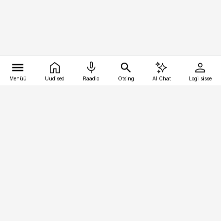
Menüü
Uudised
Raadio
Otsing
AI Chat
Logi sisse
Vana-Lõuna 39/1, 19094 Tallinn
(+372) 667 0111
kinnisvarauudised@kinnisvarauudised.ee
Telli
Reklaam
Firmast
Sisu kasutamisõigused
Ajakirjaniku