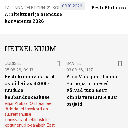
08.10.2026
Eesti Ehitusko
TALLINNA TELETORNI 21. KORRUSEL
Arhitektuuri ja arenduse
konverents 2026
HETKEL KUUM
UUDISED
SAATED
05.08.26, 09:13
03.08.26, 11:17
Eesti kinnisvarahaid
Arco Vara juht: Lõuna-
ostsid Riias 42000-
Euroopa inimesed
ruuduse
võivad tuua Eesti
kaubanduskeskuse
kinnisvaraturule uusi
Viljar Arakas: On heameel
ostjaid
tõdeda, et taaskord on
suuremahulise
kinnisvaraobjekti ostuks
kogunenud peamiselt Eesti