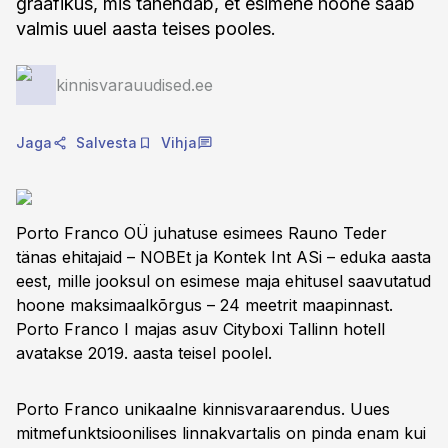
graafikus, mis tähendab, et esimene hoone saab
valmis uuel aasta teises pooles.
kinnisvarauudised.ee
Jaga
Salvesta
Vihja
Porto Franco OÜ juhatuse esimees Rauno Teder
tänas ehitajaid – NOBEt ja Kontek Int ASi – eduka aasta
eest, mille jooksul on esimese maja ehitusel saavutatud
hoone maksimaalkõrgus – 24 meetrit maapinnast.
Porto Franco I majas asuv Cityboxi Tallinn hotell
avatakse 2019. aasta teisel poolel.
Porto Franco unikaalne kinnisvaraarendus. Uues
mitmefunktsioonilises linnakvartalis on pinda enam kui