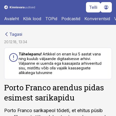
Telli
Avaleht
Kõik lood
TOPid
Podcastid
Konverentsid
cebook
cebook
Tagasi
Twitter)
Twitter)
20.12.18, 13:34
kedIn
kedIn
Tähelepanu!
Artikkel on enam kui 5 aastat vana
ning kuulub väljaande digitaalsesse arhiivi.
ail
ail
Väljaanne ei uuenda ega kaasajasta arhiveeritud
sisu, mistõttu võib olla vajalik kaasaegsete
k
k
allikatega tutvumine
Porto Franco arendus pidas
esimest sarikapidu
Porto Franco sarikapeol tõdeti, et ehitus püsib