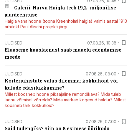
UUDISED
07.08.26, 10:45
Galerii: Narva Haigla teeb 19,2 -miljonilise
juurdeehituse
Haigla vana hoone (toona Kreenholmi haigla) valmis aastal 1913
arhitekt Paul Alischi projekti järgi.
UUDISED
07.08.26, 10:38
Eluaseme kaaslaenust saab maaelu edendamise
meede
UUDISED
07.08.26, 08:00
Korteriühistute valus dilemma: kokkuhoid või
kulude edasilükkamine?
Millest koosneb hoone pikaajaline remondikava? Mida tuleb
laenu võtmisel võrrelda? Mida märkab kogenud haldur? Millest
koosneb tark kokkuhoid?
UUDISED
07.08.26, 07:00
Said tudengiks? Siin on 8 esimese üürikodu