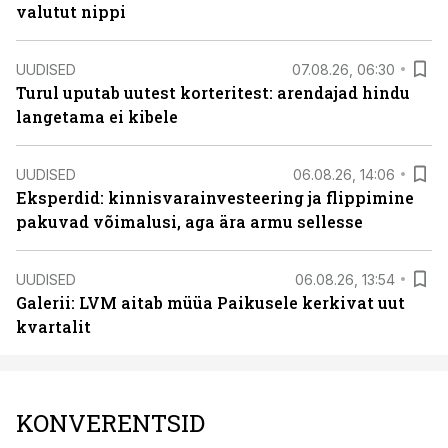
valutut nippi
UUDISED
07.08.26, 06:30
Turul uputab uutest korteritest: arendajad hindu
langetama ei kibele
UUDISED
06.08.26, 14:06
Eksperdid: kinnisvarainvesteering ja flippimine
pakuvad võimalusi, aga ära armu sellesse
UUDISED
06.08.26, 13:54
Galerii: LVM aitab müüa Paikusele kerkivat uut
kvartalit
KONVERENTSID