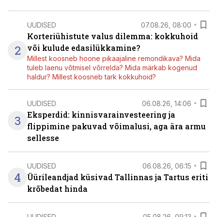
UUDISED
07.08.26, 08:00
Korteriühistute valus dilemma: kokkuhoid
2
või kulude edasilükkamine?
Millest koosneb hoone pikaajaline remondikava? Mida
tuleb laenu võtmisel võrrelda? Mida märkab kogenud
haldur? Millest koosneb tark kokkuhoid?
UUDISED
06.08.26, 14:06
Eksperdid: kinnisvarainvesteering ja
3
flippimine pakuvad võimalusi, aga ära armu
sellesse
UUDISED
06.08.26, 06:15
4
Üürileandjad küsivad Tallinnas ja Tartus eriti
krõbedat hinda
UUDISED
05.08.26, 09:13