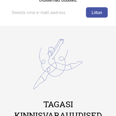
olulisemad uudised.
Liitun
TAGASI
KINNISVARAUUDISED