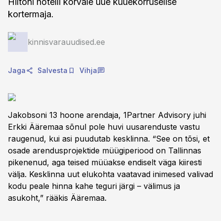
Hiltoni hotelli kõrvale uue kuuekorruselise
kortermaja.
kinnisvarauudised.ee
Jaga
Salvesta
Vihja
Jakobsoni 13 hoone arendaja, 1Partner Advisory juhi
Erkki Ääremaa sõnul pole huvi uusarenduste vastu
raugenud, kui asi puudutab kesklinna. “See on tõsi, et
osade arendusprojektide müügiperiood on Tallinnas
pikenenud, aga teised müüakse endiselt väga kiiresti
välja. Kesklinna uut elukohta vaatavad inimesed valivad
kodu peale hinna kahe teguri järgi – välimus ja
asukoht,” rääkis Ääremaa.