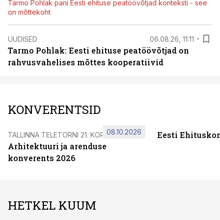
Tarmo Pohlak pani Eesti ehituse peatöövõtjad konteksti - see
on mõttekoht
UUDISED
06.08.26, 11:11
Tarmo Pohlak: Eesti ehituse peatöövõtjad on
rahvusvahelises mõttes kooperatiivid
KONVERENTSID
08.10.2026
Eesti Ehitusko
TALLINNA TELETORNI 21. KORRUSEL
Arhitektuuri ja arenduse
konverents 2026
HETKEL KUUM