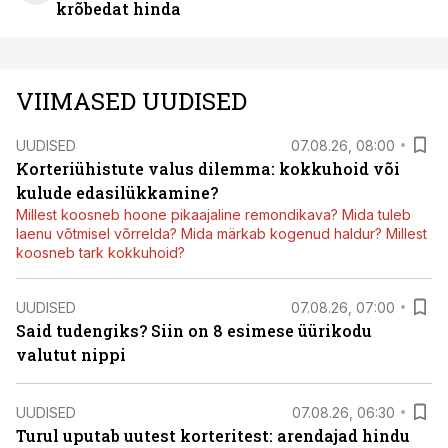
krõbedat hinda
VIIMASED UUDISED
UUDISED
07.08.26, 08:00
Korteriühistute valus dilemma: kokkuhoid või
kulude edasilükkamine?
Millest koosneb hoone pikaajaline remondikava? Mida tuleb
laenu võtmisel võrrelda? Mida märkab kogenud haldur? Millest
koosneb tark kokkuhoid?
UUDISED
07.08.26, 07:00
Said tudengiks? Siin on 8 esimese üürikodu
valutut nippi
UUDISED
07.08.26, 06:30
Turul uputab uutest korteritest: arendajad hindu