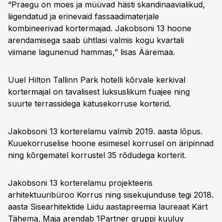
“Praegu on moes ja müüvad hästi skandinaavialikud,
liigendatud ja erinevaid fassaadimaterjale
kombineerivad kortermajad. Jakobsoni 13 hoone
arendamisega saab ühtlasi valmis kogu kvartali
viimane lagunenud hammas,” lisas Ääremaa.
Uuel Hilton Tallinn Park hotelli kõrvale kerkival
kortermajal on tavalisest luksuslikum fuajee ning
suurte terrassidega katusekorruse korterid.
Jakobsoni 13 korterelamu valmib 2019. aasta lõpus.
Kuuekorruselise hoone esimesel korrusel on äripinnad
ning kõrgematel korrustel 35 rõdudega korterit.
Jakobsoni 13 korterelamu projekteeris
arhitektuuribüroo Korrus ning sisekujunduse tegi 2018.
aasta Sisearhitektide Liidu aastapreemia laureaat Kärt
Tähema. Maja arendab 1Partner gruppi kuuluv