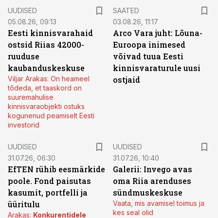
UUDISED
SAATED
05.08.26, 09:13
03.08.26, 11:17
Eesti kinnisvarahaid
Arco Vara juht: Lõuna-
ostsid Riias 42000-
Euroopa inimesed
ruuduse
võivad tuua Eesti
kaubanduskeskuse
kinnisvaraturule uusi
Viljar Arakas: On heameel
ostjaid
tõdeda, et taaskord on
suuremahulise
kinnisvaraobjekti ostuks
kogunenud peamiselt Eesti
investorid
UUDISED
UUDISED
31.07.26, 06:30
31.07.26, 10:40
EfTEN rühib eesmärkide
Galerii: Invego avas
poole. Fond paisutas
oma Riia arenduses
kasumit, portfelli ja
sündmuskeskuse
üüritulu
Vaata, mis avamisel toimus ja
kes seal olid
Arakas:
Konkurentidele