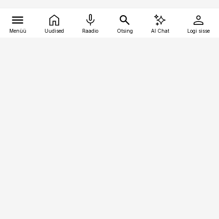
Menüü
Uudised
Raadio
Otsing
AI Chat
Logi sisse
Vana-Lõuna 39/1, 19094 Tallinn
(+372) 667 0111
kinnisvarauudised@kinnisvarauudised.ee
Telli
Reklaam
Firmast
Sisu kasutamisõigused
Ajakirjaniku
eetikakoodeks
Üldtingimused
Privaatsustingimused
Küpsiste poliitika
KKK
Eesti Meediaettevõtete
Eelistuste haldamine