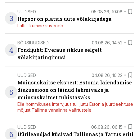
UUDISED
05.08.26, 10:08
3
Hepsor on platsis uute võlakirjadega
Lätti liikumine süveneb
BÖRSIUUDISED
03.08.26, 14:52
4
Fondijuht: Everaus rikkus selgelt
võlakirjatingimusi
UUDISED
04.08.26, 10:22
Muinsuskaitse ekspert: Estonia laiendamise
diskussioon on läinud lahmivaks ja
5
muinsuskaitset tühistavaks
Eile hommikuses intervjuus tuli juttu Estonia juurdeehituse
mõjust Tallinna vanalinna väärtustele
UUDISED
06.08.26, 06:15
6
Üürileandjad küsivad Tallinnas ja Tartus eriti