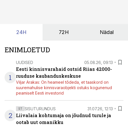
24H
72H
Nädal
ENIMLOETUD
UUDISED
05.08.26, 09:13
Eesti kinnisvarahaid ostsid Riias 42000-
1
ruuduse kaubanduskeskuse
Viljar Arakas: On heameel tõdeda, et taaskord on
suuremahulise kinnisvaraobjekti ostuks kogunenud
peamiselt Eesti investorid
SISUTURUNDUS
31.07.26, 12:13
ST
2
Liivalaia kohtumaja on jõudnud turule ja
ootab uut omanikku