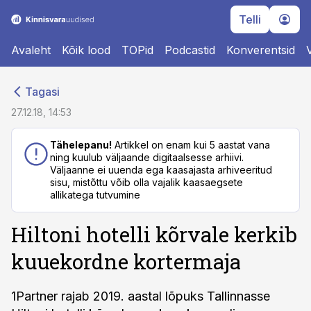
Telli
Avaleht
Kõik lood
TOPid
Podcastid
Konverentsid
cebook
cebook
Tagasi
Twitter)
Twitter)
27.12.18, 14:53
kedIn
kedIn
Tähelepanu!
Artikkel on enam kui 5 aastat vana
ning kuulub väljaande digitaalsesse arhiivi.
ail
ail
Väljaanne ei uuenda ega kaasajasta arhiveeritud
sisu, mistõttu võib olla vajalik kaasaegsete
k
k
allikatega tutvumine
Hiltoni hotelli kõrvale kerkib
kuuekordne kortermaja
1Partner rajab 2019. aastal lõpuks Tallinnasse