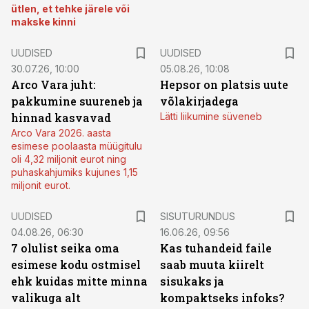
ütlen, et tehke järele või
makske kinni
UUDISED
UUDISED
30.07.26, 10:00
05.08.26, 10:08
Arco Vara juht:
Hepsor on platsis uute
pakkumine suureneb ja
võlakirjadega
hinnad kasvavad
Lätti liikumine süveneb
Arco Vara 2026. aasta
esimese poolaasta müügitulu
oli 4,32 miljonit eurot ning
puhaskahjumiks kujunes 1,15
miljonit eurot.
ST
UUDISED
SISUTURUNDUS
04.08.26, 06:30
16.06.26, 09:56
7 olulist seika oma
Kas tuhandeid faile
esimese kodu ostmisel
saab muuta kiirelt
ehk kuidas mitte minna
sisukaks ja
valikuga alt
kompaktseks infoks?