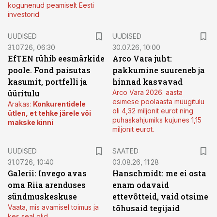
kogunenud peamiselt Eesti
investorid
UUDISED
UUDISED
31.07.26, 06:30
30.07.26, 10:00
EfTEN rühib eesmärkide
Arco Vara juht:
poole. Fond paisutas
pakkumine suureneb ja
kasumit, portfelli ja
hinnad kasvavad
üüritulu
Arco Vara 2026. aasta
esimese poolaasta müügitulu
Arakas:
Konkurentidele
oli 4,32 miljonit eurot ning
ütlen, et tehke järele või
puhaskahjumiks kujunes 1,15
makske kinni
miljonit eurot.
UUDISED
SAATED
31.07.26, 10:40
03.08.26, 11:28
Galerii: Invego avas
Hanschmidt: me ei osta
oma Riia arenduses
enam odavaid
sündmuskeskuse
ettevõtteid, vaid otsime
Vaata, mis avamisel toimus ja
tõhusaid tegijaid
kes seal olid