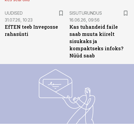
ST
UUDISED
SISUTURUNDUS
31.07.26, 10:23
16.06.26, 09:56
EfTEN teeb Invegosse
Kas tuhandeid faile
rahasüsti
saab muuta kiirelt
sisukaks ja
kompaktseks infoks?
Nüüd saab