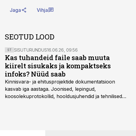
Jaga
Vihja
SEOTUD LOOD
SISUTURUNDUS
16.06.26, 09:56
ST
Kas tuhandeid faile saab muuta
kiirelt sisukaks ja kompaktseks
infoks? Nüüd saab
Kinnisvara- ja ehitusprojektide dokumentatsioon
kasvab iga aastaga. Joonised, lepingud,
koosolekuprotokollid, hooldusjuhendid ja tehnilised
kirjeldused kogunevad erinevatesse süsteemidesse
ning lõpuks on tükk tegu, et üldse aru saada, kus
midagi asub. Ent see kõik saab tehisintellekti abiga olla
kordades lihtsam.