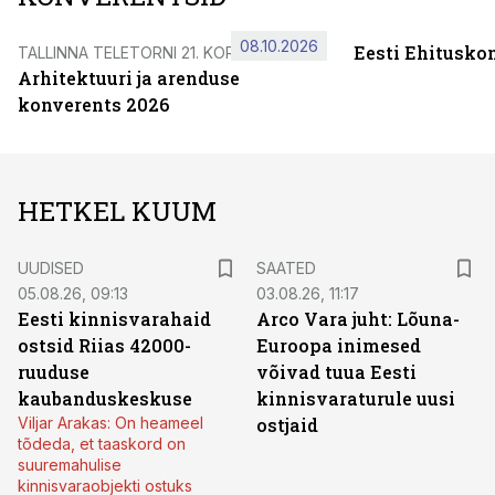
08.10.2026
Eesti Ehitusko
TALLINNA TELETORNI 21. KORRUSEL
Arhitektuuri ja arenduse
konverents 2026
HETKEL KUUM
UUDISED
SAATED
05.08.26, 09:13
03.08.26, 11:17
Eesti kinnisvarahaid
Arco Vara juht: Lõuna-
ostsid Riias 42000-
Euroopa inimesed
ruuduse
võivad tuua Eesti
kaubanduskeskuse
kinnisvaraturule uusi
Viljar Arakas: On heameel
ostjaid
tõdeda, et taaskord on
suuremahulise
kinnisvaraobjekti ostuks