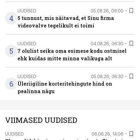
UUDISED
05.08.26, 09:00
4
5 tunnust, mis näitavad, et Sinu firma
videovalve tegelikult ei toimi
UUDISED
04.08.26, 06:30
5
7 olulist seika oma esimese kodu ostmisel
ehk kuidas mitte minna valikuga alt
UUDISED
05.08.26, 06:30
6
Üleriigiline korteritehingute hind on
pealinna nägu
VIIMASED UUDISED
UUDISED
06.08.26, 14:06