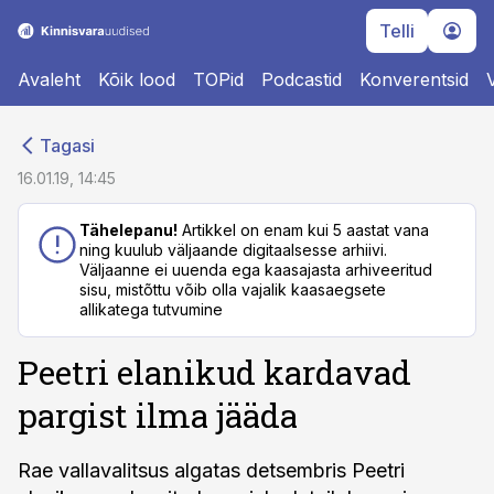
Telli
Avaleht
Kõik lood
TOPid
Podcastid
Konverentsid
cebook
cebook
Tagasi
Twitter)
Twitter)
16.01.19, 14:45
kedIn
kedIn
Tähelepanu!
Artikkel on enam kui 5 aastat vana
ning kuulub väljaande digitaalsesse arhiivi.
ail
ail
Väljaanne ei uuenda ega kaasajasta arhiveeritud
sisu, mistõttu võib olla vajalik kaasaegsete
k
k
allikatega tutvumine
Peetri elanikud kardavad
pargist ilma jääda
Rae vallavalitsus algatas detsembris Peetri