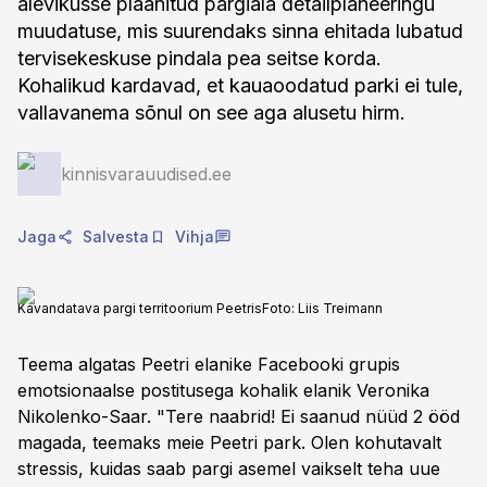
alevikusse plaanitud pargiala detailplaneeringu
muudatuse, mis suurendaks sinna ehitada lubatud
tervisekeskuse pindala pea seitse korda.
Kohalikud kardavad, et kauaoodatud parki ei tule,
vallavanema sõnul on see aga alusetu hirm.
kinnisvarauudised.ee
Jaga
Salvesta
Vihja
Kavandatava pargi territoorium Peetris
Foto:
Liis Treimann
Teema algatas Peetri elanike Facebooki grupis
emotsionaalse postitusega kohalik elanik Veronika
Nikolenko-Saar. "Tere naabrid! Ei saanud nüüd 2 ööd
magada, teemaks meie Peetri park. Olen kohutavalt
stressis, kuidas saab pargi asemel vaikselt teha uue