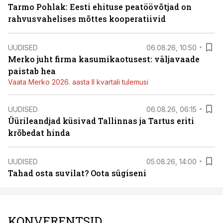
Tarmo Pohlak: Eesti ehituse peatöövõtjad on
rahvusvahelises mõttes kooperatiivid
UUDISED
06.08.26, 10:50
Merko juht firma kasumikaotusest: väljavaade
paistab hea
Vaata Merko 2026. aasta II kvartali tulemusi
UUDISED
06.08.26, 06:15
Üürileandjad küsivad Tallinnas ja Tartus eriti
krõbedat hinda
UUDISED
05.08.26, 14:00
Tahad osta suvilat? Oota sügiseni
KONVERENTSID