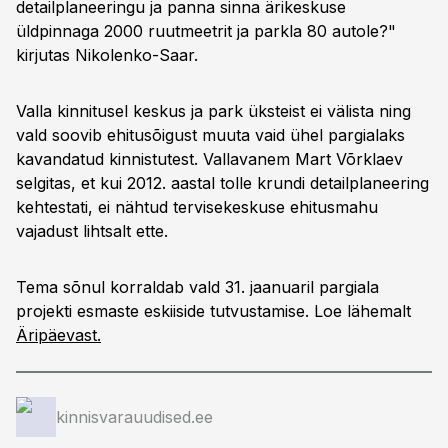
detailplaneeringu ja panna sinna ärikeskuse
üldpinnaga 2000 ruutmeetrit ja parkla 80 autole?"
kirjutas Nikolenko-Saar.
Valla kinnitusel keskus ja park üksteist ei välista ning
vald soovib ehitusõigust muuta vaid ühel pargialaks
kavandatud kinnistutest. Vallavanem Mart Võrklaev
selgitas, et kui 2012. aastal tolle krundi detailplaneering
kehtestati, ei nähtud tervisekeskuse ehitusmahu
vajadust lihtsalt ette.
Tema sõnul korraldab vald 31. jaanuaril pargiala
projekti esmaste eskiiside tutvustamise. Loe lähemalt
Äripäevast.
kinnisvarauudised.ee