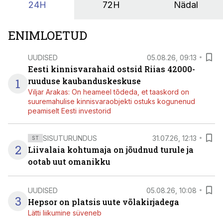
24H
72H
Nädal
ENIMLOETUD
UUDISED
05.08.26, 09:13
Eesti kinnisvarahaid ostsid Riias 42000-
1
ruuduse kaubanduskeskuse
Viljar Arakas: On heameel tõdeda, et taaskord on
suuremahulise kinnisvaraobjekti ostuks kogunenud
peamiselt Eesti investorid
SISUTURUNDUS
31.07.26, 12:13
ST
2
Liivalaia kohtumaja on jõudnud turule ja
ootab uut omanikku
UUDISED
05.08.26, 10:08
3
Hepsor on platsis uute võlakirjadega
Lätti liikumine süveneb