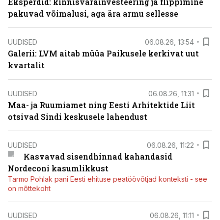
Eksperdid: kinnisvarainvesteering ja flippimine
pakuvad võimalusi, aga ära armu sellesse
UUDISED
06.08.26, 13:54
Galerii: LVM aitab müüa Paikusele kerkivat uut
kvartalit
UUDISED
06.08.26, 11:31
Maa- ja Ruumiamet ning Eesti Arhitektide Liit
otsivad Sindi keskusele lahendust
UUDISED
06.08.26, 11:22
Kasvavad sisendhinnad kahandasid
Nordeconi kasumlikkust
Tarmo Pohlak pani Eesti ehituse peatöövõtjad konteksti - see
on mõttekoht
UUDISED
06.08.26, 11:11