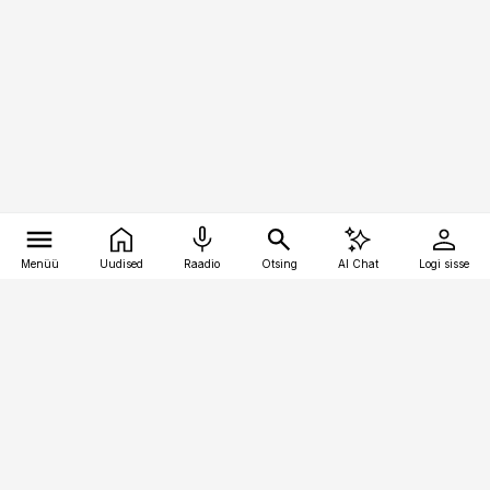
Menüü
Uudised
Raadio
Otsing
AI Chat
Logi sisse
Vana-Lõuna 39/1, 19094 Tallinn
(+372) 667 0111
kinnisvarauudised@kinnisvarauudised.ee
Telli
Reklaam