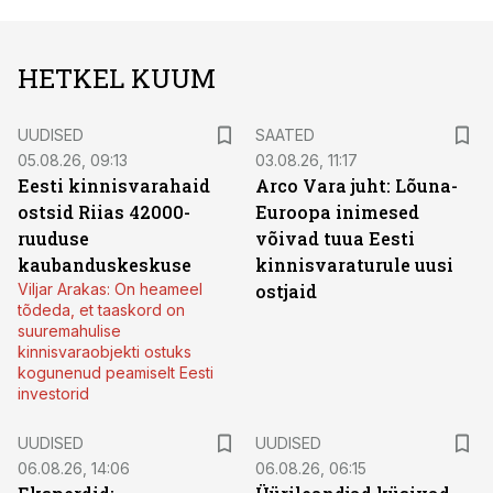
HETKEL KUUM
UUDISED
SAATED
05.08.26, 09:13
03.08.26, 11:17
Eesti kinnisvarahaid
Arco Vara juht: Lõuna-
ostsid Riias 42000-
Euroopa inimesed
ruuduse
võivad tuua Eesti
kaubanduskeskuse
kinnisvaraturule uusi
Viljar Arakas: On heameel
ostjaid
tõdeda, et taaskord on
suuremahulise
kinnisvaraobjekti ostuks
kogunenud peamiselt Eesti
investorid
UUDISED
UUDISED
06.08.26, 14:06
06.08.26, 06:15