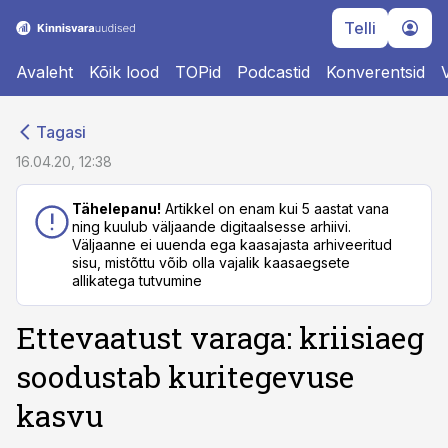
Telli
Avaleht
Kõik lood
TOPid
Podcastid
Konverentsid
cebook
Tagasi
Twitter)
16.04.20, 12:38
kedIn
Tähelepanu!
Artikkel on enam kui 5 aastat vana
ning kuulub väljaande digitaalsesse arhiivi.
ail
Väljaanne ei uuenda ega kaasajasta arhiveeritud
sisu, mistõttu võib olla vajalik kaasaegsete
k
allikatega tutvumine
Ettevaatust varaga: kriisiaeg
soodustab kuritegevuse
kasvu