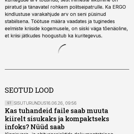
piiratud ja tänavatel rohkem politseipatrulle. Ka ERGO
kindlustuse varakahjude arv on seni püsinud
stabiilsena. Töötuse määra vaadates ja tuginedes
eelmiste kriiside kogemusele, on siiski väga tõenäoline,
et kriisi jätkudes hoogustub ka kuritegevus.
SEOTUD LOOD
SISUTURUNDUS
16.06.26, 09:56
ST
Kas tuhandeid faile saab muuta
kiirelt sisukaks ja kompaktseks
infoks? Nüüd saab