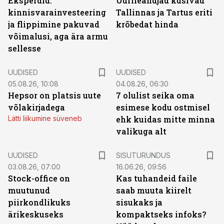
Eksperdid:
Üürileandjad küsivad
kinnisvarainvesteering
Tallinnas ja Tartus eriti
ja flippimine pakuvad
krõbedat hinda
võimalusi, aga ära armu
sellesse
UUDISED
UUDISED
05.08.26, 10:08
04.08.26, 06:30
Hepsor on platsis uute
7 olulist seika oma
võlakirjadega
esimese kodu ostmisel
Lätti liikumine süveneb
ehk kuidas mitte minna
valikuga alt
ST
UUDISED
SISUTURUNDUS
03.08.26, 07:00
16.06.26, 09:56
Stock-office on
Kas tuhandeid faile
muutunud
saab muuta kiirelt
piirkondlikuks
sisukaks ja
ärikeskuseks
kompaktseks infoks?