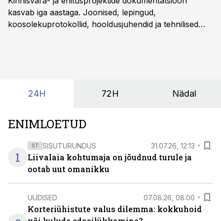
Kinnisvara- ja ehitusprojektide dokumentatsioon
kasvab iga aastaga. Joonised, lepingud,
koosolekuprotokollid, hooldusjuhendid ja tehnilised
kirjeldused kogunevad erinevatesse süsteemidesse
ning lõpuks on tükk tegu, et üldse aru saada, kus
midagi asub. Ent see kõik saab tehisintellekti abiga olla
kordades lihtsam.
24H
72H
Nädal
ENIMLOETUD
SISUTURUNDUS
31.07.26, 12:13
ST
1
Liivalaia kohtumaja on jõudnud turule ja
ootab uut omanikku
UUDISED
07.08.26, 08:00
Korteriühistute valus dilemma: kokkuhoid
või kulude edasilükkamine?