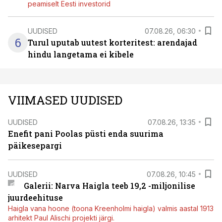
peamiselt Eesti investorid
UUDISED
07.08.26, 06:30
6
Turul uputab uutest korteritest: arendajad
hindu langetama ei kibele
VIIMASED UUDISED
UUDISED
07.08.26, 13:35
Enefit pani Poolas püsti enda suurima
päikesepargi
UUDISED
07.08.26, 10:45
Galerii: Narva Haigla teeb 19,2 -miljonilise
juurdeehituse
Haigla vana hoone (toona Kreenholmi haigla) valmis aastal 1913
arhitekt Paul Alischi projekti järgi.