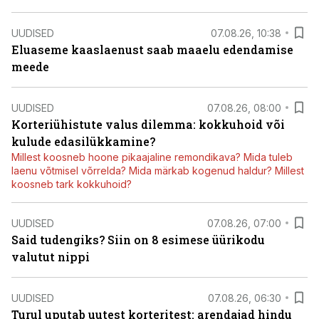
UUDISED
07.08.26, 10:38
Eluaseme kaaslaenust saab maaelu edendamise
meede
UUDISED
07.08.26, 08:00
Korteriühistute valus dilemma: kokkuhoid või
kulude edasilükkamine?
Millest koosneb hoone pikaajaline remondikava? Mida tuleb
laenu võtmisel võrrelda? Mida märkab kogenud haldur? Millest
koosneb tark kokkuhoid?
UUDISED
07.08.26, 07:00
Said tudengiks? Siin on 8 esimese üürikodu
valutut nippi
UUDISED
07.08.26, 06:30
Turul uputab uutest korteritest: arendajad hindu