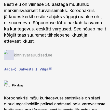
Eesti elu on viimase 30 aastaga muutunud
märkimisväärselt turvalisemaks. Koroonakriisi
jätkudes kerkib esile kahjuks vägagi reaalne oht,
et suureneva tööpuuduse tõttu hakkab kasvama
ka kuritegevus, eeskätt vargused. See nõuab meilt
kõigilt taas suuremat tähelepanelikkust ja
ettevaatlikkust.
kinnisvarauudised.ee
Jaga
Salvesta
Vihja
Foto:
Pixabay
Koroonakriisi mõju kuritegevuse statistikale on siiani
olnud tagasihoidlik: politsei andmetel pole varavastaste
kuritegude arv tõusnud, sest inimeste liikumine on