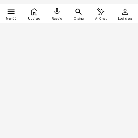
Menüü
Uudised
Raadio
Otsing
AI Chat
Logi sisse
Vana-Lõuna 39/1, 19094 Tallinn
(+372) 667 0111
kinnisvarauudised@kinnisvarauudised.ee
Telli
Reklaam
Firmast
Sisu kasutamisõigused
Ajakirjaniku
eetikakoodeks
Üldtingimused
Privaatsustingimused
Küpsiste poliitika
KKK
Eesti Meediaettevõtete
Eelistuste haldamine