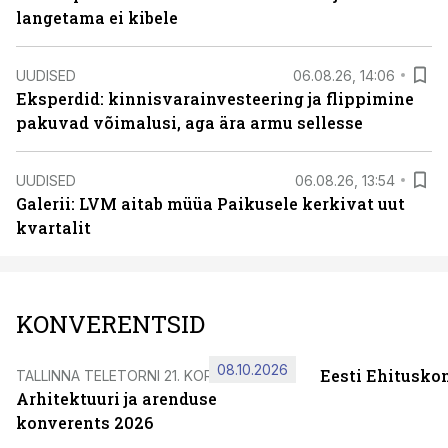
langetama ei kibele
UUDISED
06.08.26, 14:06
Eksperdid: kinnisvarainvesteering ja flippimine
pakuvad võimalusi, aga ära armu sellesse
UUDISED
06.08.26, 13:54
Galerii: LVM aitab müüa Paikusele kerkivat uut
kvartalit
KONVERENTSID
08.10.2026
Eesti Ehitusko
TALLINNA TELETORNI 21. KORRUSEL
Arhitektuuri ja arenduse
konverents 2026