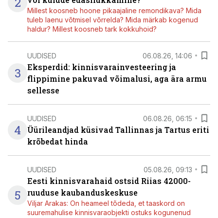
2
Millest koosneb hoone pikaajaline remondikava? Mida
tuleb laenu võtmisel võrrelda? Mida märkab kogenud
haldur? Millest koosneb tark kokkuhoid?
UUDISED
06.08.26, 14:06
Eksperdid: kinnisvarainvesteering ja
3
flippimine pakuvad võimalusi, aga ära armu
sellesse
UUDISED
06.08.26, 06:15
4
Üürileandjad küsivad Tallinnas ja Tartus eriti
krõbedat hinda
UUDISED
05.08.26, 09:13
Eesti kinnisvarahaid ostsid Riias 42000-
5
ruuduse kaubanduskeskuse
Viljar Arakas: On heameel tõdeda, et taaskord on
suuremahulise kinnisvaraobjekti ostuks kogunenud