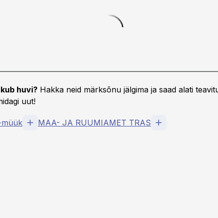
kub huvi?
Hakka neid märksõnu jälgima ja saad alati teavitu
idagi uut!
t-müük
MAA- JA RUUMIAMET TRAS