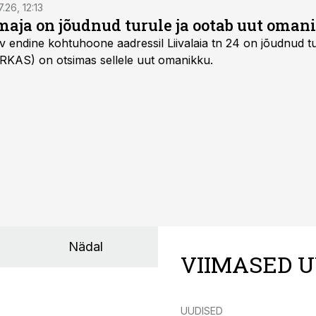
7.26, 12:13
maja on jõudnud turule ja ootab uut oman
v endine kohtuhoone aadressil Liivalaia tn 24 on jõudnud tur
 (RKAS) on otsimas sellele uut omanikku.
Nädal
VIIMASED U
UUDISED