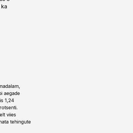
 ka
i madalam,
äbi aegade
is 1,24
rotsenti.
lt viies
mata tehingute