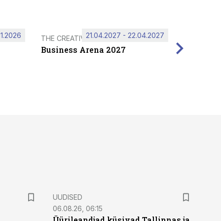
11.2026
21.04.2027 - 22.04.2027
THE CREATIVE HUB
Business Arena 2027
UUDISED
06.08.26, 06:15
Üürileandjad küsivad Tallinnas ja