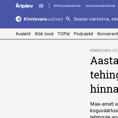
ehitusuudised.ee
toostusuudised.ee
kaubandus.ee
imelineajalugu.ee
logistikauudised.ee
imelineteadus.ee
Avaleht
Kõik lood
TOPid
Podcastid
Konverent
cebook
KINNISVARA O
Aasta
Twitter)
kedIn
tehin
ail
hinna
k
Maa-ameti an
koguväärtuse
tehingute ar