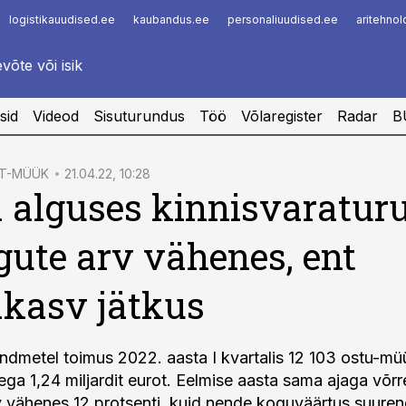
logistikauudised.ee
kaubandus.ee
personaliuudised.ee
aritehno
Infopank
Radar
sid
Videod
Sisuturundus
Töö
Võlaregister
Radar
B
ST-MÜÜK
21.04.22, 10:28
 alguses kinnisvaraturu
gute arv vähenes, ent
kasv jätkus
dmetel toimus 2022. aasta I kvartalis 12 103 ostu-mü
ga 1,24 miljardit eurot. Eelmise aasta sama ajaga võrr
v vähenes 12 protsenti, kuid nende koguväärtus suuren