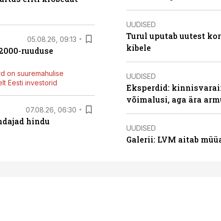
UUDISED
Turul uputab uutest kor
05.08.26, 09:13
kibele
42000-ruuduse
rd on suuremahulise
UUDISED
t Eesti investorid
Eksperdid: kinnisvarai
võimalusi, aga ära arm
07.08.26, 06:30
endajad hindu
UUDISED
Galerii: LVM aitab müü