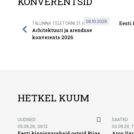
KONVERENTSID
08.10.2026
Eesti
TALLINNA TELETORNI 21. KORRUSEL
Arhitektuuri ja arenduse
konverents 2026
HETKEL KUUM
UUDISED
SAATED
05.08.26, 09:13
03.08.26, 11
Eesti kinnisvarahaid ostsid Riias
Arco Var