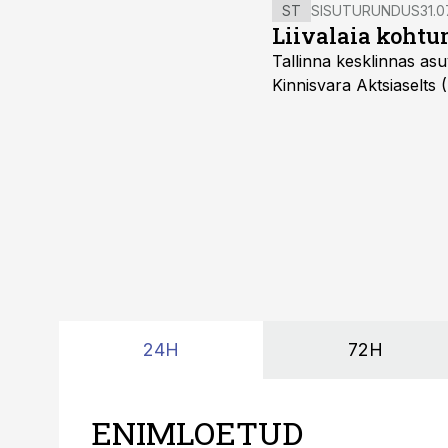
ST
SISUTURUNDUS
31.0
Liivalaia kohtu
Tallinna kesklinnas asu
Kinnisvara Aktsiaselts
24H
72H
ENIMLOETUD