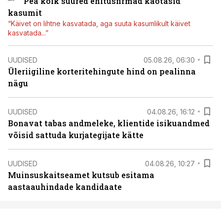
Pea kõik suured ehitusfirmad kaotasid
kasumit
“Käivet on lihtne kasvatada, aga suuta kasumlikult käivet
kasvatada...”
UUDISED
05.08.26, 06:30
Üleriigiline korteritehingute hind on pealinna
nägu
UUDISED
04.08.26, 16:12
Bonavat tabas andmeleke, klientide isikuandmed
võisid sattuda kurjategijate kätte
UUDISED
04.08.26, 10:27
Muinsuskaitseamet kutsub esitama
aastaauhindade kandidaate