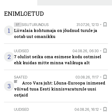
ENIMLOETUD
SISUTURUNDUS
31.07.26, 12:13
ST
1
Liivalaia kohtumaja on jõudnud turule ja
ootab uut omanikku
UUDISED
04.08.26, 06:30
2
7 olulist seika oma esimese kodu ostmisel
ehk kuidas mitte minna valikuga alt
SAATED
03.08.26, 11:17
Arco Vara juht: Lõuna-Euroopa inimesed
3
võivad tuua Eesti kinnisvaraturule uusi
ostjaid
UUDISED
04.08.26, 16:12