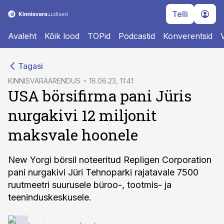
Telli
Avaleht
Kõik lood
TOPid
Podcastid
Konverentsid
cebook
Tagasi
Twitter)
KINNISVARAARENDUS
16.06.23, 11:41
USA börsifirma pani Jüris
kedIn
nurgakivi 12 miljonit
ail
maksvale hoonele
k
New Yorgi börsil noteeritud Repligen Corporation
pani nurgakivi Jüri Tehnoparki rajatavale 7500
ruutmeetri suurusele büroo-, tootmis- ja
teeninduskeskusele.