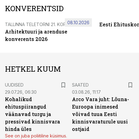
KONVERENTSID
08.10.2026
Eesti Ehitusko
TALLINNA TELETORNI 21. KORRUSEL
Arhitektuuri ja arenduse
konverents 2026
HETKEL KUUM
UUDISED
SAATED
29.07.26, 06:30
03.08.26, 11:17
Kohalikud
Arco Vara juht: Lõuna-
ehituspiirangud
Euroopa inimesed
väänavad turgu ja
võivad tuua Eesti
pressivad kinnisvara
kinnisvaraturule uusi
hinda üles
ostjaid
See on juba poliitiline küsimus.