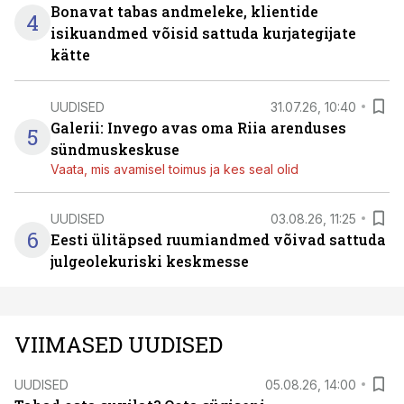
Bonavat tabas andmeleke, klientide
4
isikuandmed võisid sattuda kurjategijate
kätte
UUDISED
31.07.26, 10:40
Galerii: Invego avas oma Riia arenduses
5
sündmuskeskuse
Vaata, mis avamisel toimus ja kes seal olid
UUDISED
03.08.26, 11:25
6
Eesti ülitäpsed ruumiandmed võivad sattuda
julgeolekuriski keskmesse
VIIMASED UUDISED
UUDISED
05.08.26, 14:00