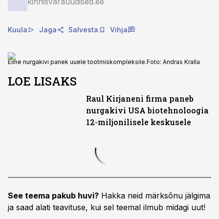
kinnisvarauudised.ee
Kuula
Jaga
Salvesta
Vihja
Eilne nurgakivi panek uuele tootmiskompleksile.
Foto:
Andras Kralla
LOE LISAKS
Raul Kirjaneni firma paneb
nurgakivi USA biotehnoloogia
12-miljonilisele keskusele
See teema pakub huvi?
Hakka neid märksõnu jälgima
ja saad alati teavituse, kui sel teemal ilmub midagi uut!