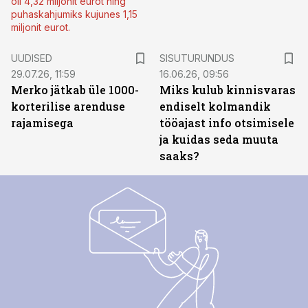
oli 4,32 miljonit eurot ning
puhaskahjumiks kujunes 1,15
miljonit eurot.
ST
UUDISED
SISUTURUNDUS
29.07.26, 11:59
16.06.26, 09:56
Merko jätkab üle 1000-
Miks kulub kinnisvaras
korterilise arenduse
endiselt kolmandik
rajamisega
tööajast info otsimisele
ja kuidas seda muuta
saaks?