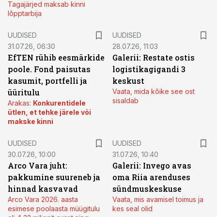
Tagajärjed maksab kinni
lõpptarbija
UUDISED
UUDISED
31.07.26, 06:30
28.07.26, 11:03
EfTEN rühib eesmärkide
Galerii: Restate ostis
poole. Fond paisutas
logistikagigandi 3
kasumit, portfelli ja
keskust
üüritulu
Vaata, mida kõike see ost
sisaldab
Arakas:
Konkurentidele
ütlen, et tehke järele või
makske kinni
UUDISED
UUDISED
30.07.26, 10:00
31.07.26, 10:40
Arco Vara juht:
Galerii: Invego avas
pakkumine suureneb ja
oma Riia arenduses
hinnad kasvavad
sündmuskeskuse
Arco Vara 2026. aasta
Vaata, mis avamisel toimus ja
esimese poolaasta müügitulu
kes seal olid