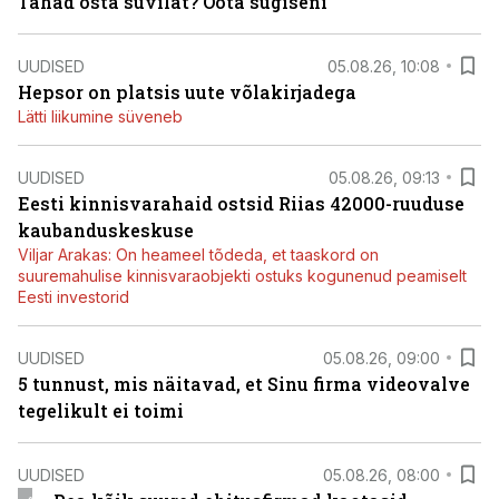
Tahad osta suvilat? Oota sügiseni
UUDISED
05.08.26, 10:08
Hepsor on platsis uute võlakirjadega
Lätti liikumine süveneb
UUDISED
05.08.26, 09:13
Eesti kinnisvarahaid ostsid Riias 42000-ruuduse
kaubanduskeskuse
Viljar Arakas: On heameel tõdeda, et taaskord on
suuremahulise kinnisvaraobjekti ostuks kogunenud peamiselt
Eesti investorid
UUDISED
05.08.26, 09:00
5 tunnust, mis näitavad, et Sinu firma videovalve
tegelikult ei toimi
UUDISED
05.08.26, 08:00