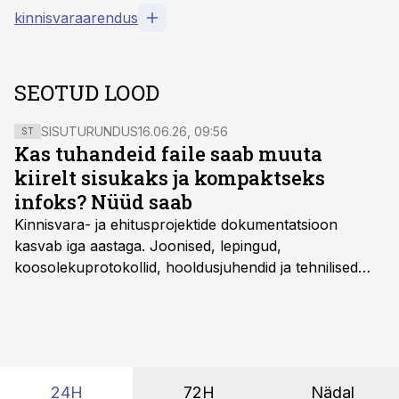
kinnisvaraarendus
SEOTUD LOOD
SISUTURUNDUS
16.06.26, 09:56
ST
Kas tuhandeid faile saab muuta
kiirelt sisukaks ja kompaktseks
infoks? Nüüd saab
Kinnisvara- ja ehitusprojektide dokumentatsioon
kasvab iga aastaga. Joonised, lepingud,
koosolekuprotokollid, hooldusjuhendid ja tehnilised
kirjeldused kogunevad erinevatesse süsteemidesse
ning lõpuks on tükk tegu, et üldse aru saada, kus
midagi asub. Ent see kõik saab tehisintellekti abiga olla
kordades lihtsam.
24H
72H
Nädal