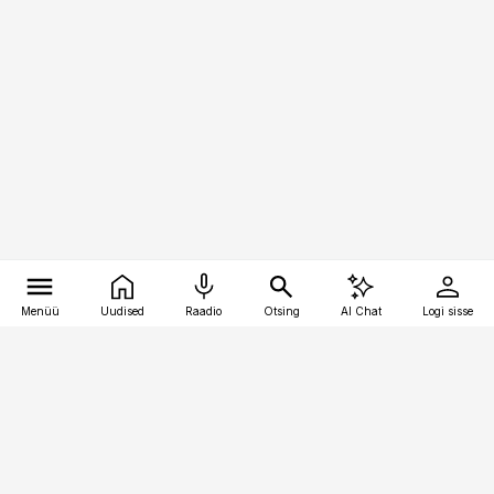
Menüü
Uudised
Raadio
Otsing
AI Chat
Logi sisse
Vana-Lõuna 39/1, 19094 Tallinn
(+372) 667 0111
kinnisvarauudised@kinnisvarauudised.ee