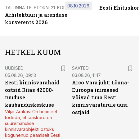
08.10.2026
Eesti Ehitusko
TALLINNA TELETORNI 21. KORRUSEL
Arhitektuuri ja arenduse
konverents 2026
HETKEL KUUM
UUDISED
SAATED
05.08.26, 09:13
03.08.26, 11:17
Eesti kinnisvarahaid
Arco Vara juht: Lõuna-
ostsid Riias 42000-
Euroopa inimesed
ruuduse
võivad tuua Eesti
kaubanduskeskuse
kinnisvaraturule uusi
Viljar Arakas: On heameel
ostjaid
tõdeda, et taaskord on
suuremahulise
kinnisvaraobjekti ostuks
kogunenud peamiselt Eesti