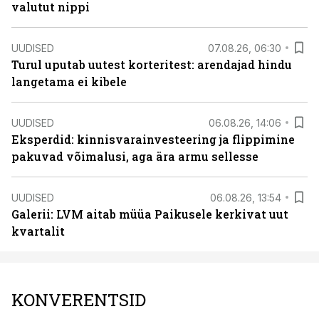
valutut nippi
UUDISED
07.08.26, 06:30
Turul uputab uutest korteritest: arendajad hindu
langetama ei kibele
UUDISED
06.08.26, 14:06
Eksperdid: kinnisvarainvesteering ja flippimine
pakuvad võimalusi, aga ära armu sellesse
UUDISED
06.08.26, 13:54
Galerii: LVM aitab müüa Paikusele kerkivat uut
kvartalit
KONVERENTSID