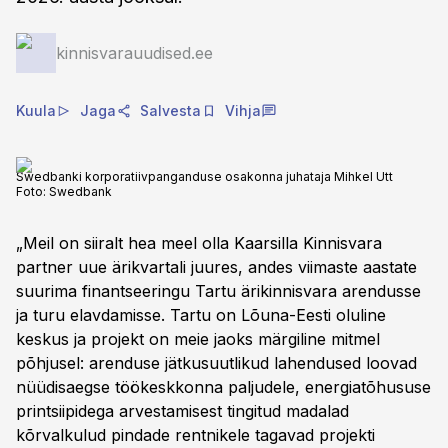
kinnisvarauudised.ee
Kuula
Jaga
Salvesta
Vihja
Swedbanki korporatiivpanganduse osakonna juhataja Mihkel Utt
Foto:
Swedbank
„Meil on siiralt hea meel olla Kaarsilla Kinnisvara
partner uue ärikvartali juures, andes viimaste aastate
suurima finantseeringu Tartu ärikinnisvara arendusse
ja turu elavdamisse. Tartu on Lõuna-Eesti oluline
keskus ja projekt on meie jaoks märgiline mitmel
põhjusel: arenduse jätkusuutlikud lahendused loovad
nüüdisaegse töökeskkonna paljudele, energiatõhususe
printsiipidega arvestamisest tingitud madalad
kõrvalkulud pindade rentnikele tagavad projekti