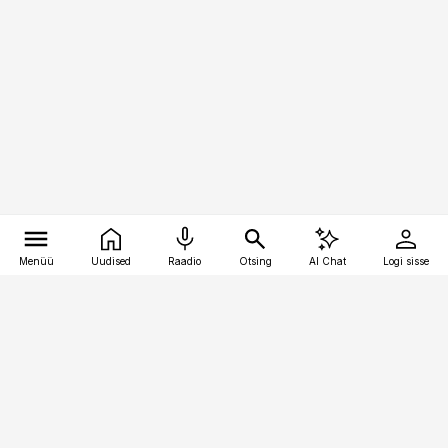
Menüü
Uudised
Raadio
Otsing
AI Chat
Logi sisse
Vana-Lõuna 39/1, 19094 Tallinn
(+372) 667 0111
kinnisvarauudised@kinnisvarauudised.ee