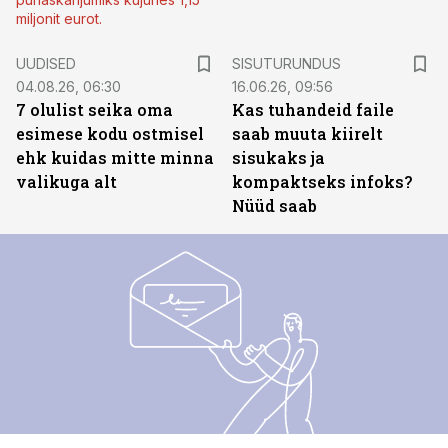
miljonit eurot.
ST
UUDISED
SISUTURUNDUS
04.08.26, 06:30
16.06.26, 09:56
7 olulist seika oma
Kas tuhandeid faile
esimese kodu ostmisel
saab muuta kiirelt
ehk kuidas mitte minna
sisukaks ja
valikuga alt
kompaktseks infoks?
Nüüd saab