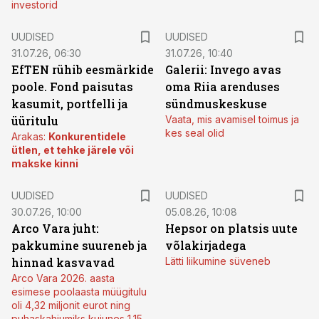
investorid
UUDISED
UUDISED
31.07.26, 06:30
31.07.26, 10:40
EfTEN rühib eesmärkide
Galerii: Invego avas
poole. Fond paisutas
oma Riia arenduses
kasumit, portfelli ja
sündmuskeskuse
üüritulu
Vaata, mis avamisel toimus ja
kes seal olid
Arakas:
Konkurentidele
ütlen, et tehke järele või
makske kinni
UUDISED
UUDISED
30.07.26, 10:00
05.08.26, 10:08
Arco Vara juht:
Hepsor on platsis uute
pakkumine suureneb ja
võlakirjadega
hinnad kasvavad
Lätti liikumine süveneb
Arco Vara 2026. aasta
esimese poolaasta müügitulu
oli 4,32 miljonit eurot ning
puhaskahjumiks kujunes 1,15