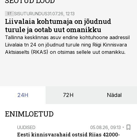
SEOTUD LOOD
SISUTURUNDUS
31.07.26, 12:13
ST
Liivalaia kohtumaja on jõudnud
turule ja ootab uut omanikku
Tallinna kesklinnas asuv endine kohtuhoone aadressil
Liivalaia tn 24 on jõudnud turule ning Riigi Kinnisvara
Aktsiaselts (RKAS) on otsimas sellele uut omanikku.
24H
72H
Nädal
ENIMLOETUD
UUDISED
05.08.26, 09:13
Eesti kinnisvarahaid ostsid Riias 42000-