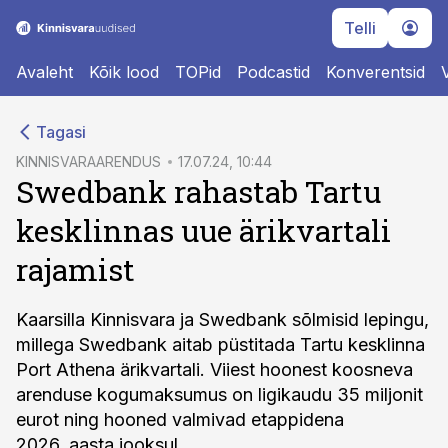
Telli
Avaleht
Kõik lood
TOPid
Podcastid
Konverentsid
cebook
Tagasi
Twitter)
KINNISVARAARENDUS
17.07.24, 10:44
Swedbank rahastab Tartu
kedIn
kesklinnas uue ärikvartali
ail
rajamist
k
Kaarsilla Kinnisvara ja Swedbank sõlmisid lepingu,
millega Swedbank aitab püstitada Tartu kesklinna
Port Athena ärikvartali. Viiest hoonest koosneva
arenduse kogumaksumus on ligikaudu 35 miljonit
eurot ning hooned valmivad etappidena
2026. aasta jooksul.