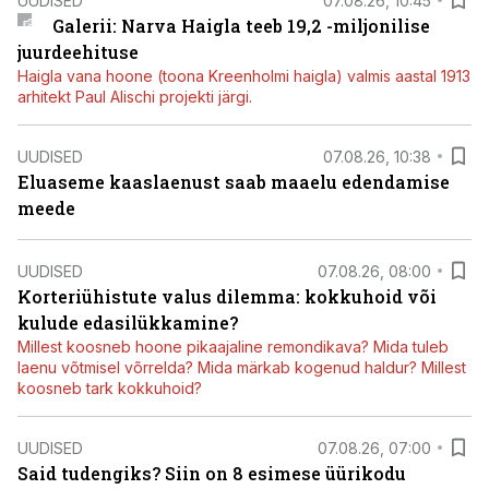
UUDISED
07.08.26, 10:45
Galerii: Narva Haigla teeb 19,2 -miljonilise
juurdeehituse
Haigla vana hoone (toona Kreenholmi haigla) valmis aastal 1913
arhitekt Paul Alischi projekti järgi.
UUDISED
07.08.26, 10:38
Eluaseme kaaslaenust saab maaelu edendamise
meede
UUDISED
07.08.26, 08:00
Korteriühistute valus dilemma: kokkuhoid või
kulude edasilükkamine?
Millest koosneb hoone pikaajaline remondikava? Mida tuleb
laenu võtmisel võrrelda? Mida märkab kogenud haldur? Millest
koosneb tark kokkuhoid?
UUDISED
07.08.26, 07:00
Said tudengiks? Siin on 8 esimese üürikodu