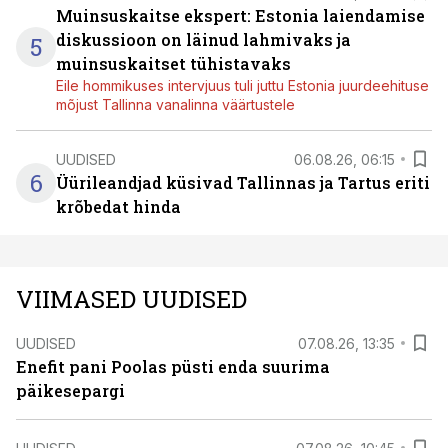
Muinsuskaitse ekspert: Estonia laiendamise
diskussioon on läinud lahmivaks ja
5
muinsuskaitset tühistavaks
Eile hommikuses intervjuus tuli juttu Estonia juurdeehituse
mõjust Tallinna vanalinna väärtustele
UUDISED
06.08.26, 06:15
6
Üürileandjad küsivad Tallinnas ja Tartus eriti
krõbedat hinda
VIIMASED UUDISED
UUDISED
07.08.26, 13:35
Enefit pani Poolas püsti enda suurima
päikesepargi