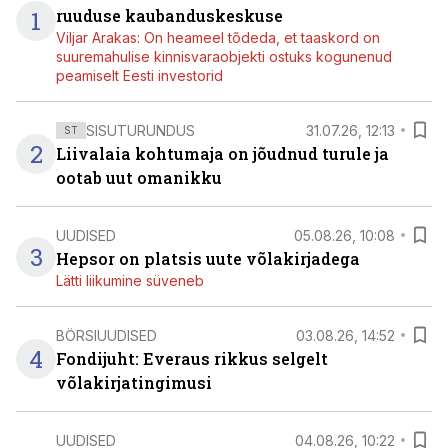
1
ruuduse kaubanduskeskuse
Viljar Arakas: On heameel tõdeda, et taaskord on
suuremahulise kinnisvaraobjekti ostuks kogunenud
peamiselt Eesti investorid
SISUTURUNDUS
31.07.26, 12:13
ST
2
Liivalaia kohtumaja on jõudnud turule ja
ootab uut omanikku
UUDISED
05.08.26, 10:08
3
Hepsor on platsis uute võlakirjadega
Lätti liikumine süveneb
BÖRSIUUDISED
03.08.26, 14:52
4
Fondijuht: Everaus rikkus selgelt
võlakirjatingimusi
UUDISED
04.08.26, 10:22