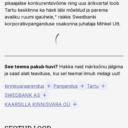
pikaajalise konkurentsivõime ning uus ärikvartal loob
Tartu kesklinna ka hästi läbi mõeldud ja parema
avaliku ruumi igaühele,“ rääkis Swedbanki
korporatiivpanganduse osakonna juhataja Mihkel Utt.
See teema pakub huvi?
Hakka neid märksõnu jälgima
ja saad alati teavituse, kui sel teemal ilmub midagi uut!
kinnisvaraarendus
Pangandus
Tartu
SWEDBANK AS
KAARSILLA KINNISVARA OÜ