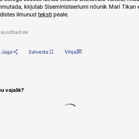
mmutada, kirjutab Siseministeeriumi nõunik Mari Tikan e
distes ilmunud
teksti
peale.
rauudised.ee
Jaga
Salvesta
Vihja
u vajalik?