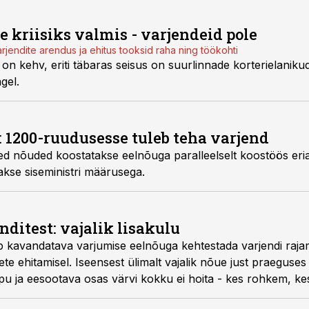
e kriisiks valmis - varjendeid pole
jendite arendus ja ehitus tooksid raha ning töökohti
s on kehv, eriti täbaras seisus on suurlinnade korterielanikud
gel.
 1200-ruudusesse tuleb teha varjend
sed nõuded koostatakse eelnõuga paralleelselt koostöös eria
takse siseministri määrusega.
ditest: vajalik lisakulu
b kavandatava varjumise eelnõuga kehtestada varjendi rajam
 ehitamisel. Iseensest ülimalt vajalik nõue just praeguses
pu ja eesootava osas värvi kokku ei hoita - kes rohkem, k