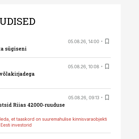
UDISED
05.08.26, 14:00
ta sügiseni
05.08.26, 10:08
 võlakirjadega
05.08.26, 09:13
stsid Riias 42000-ruuduse
deda, et taaskord on suuremahulise kinnisvaraobjekti
esti investorid