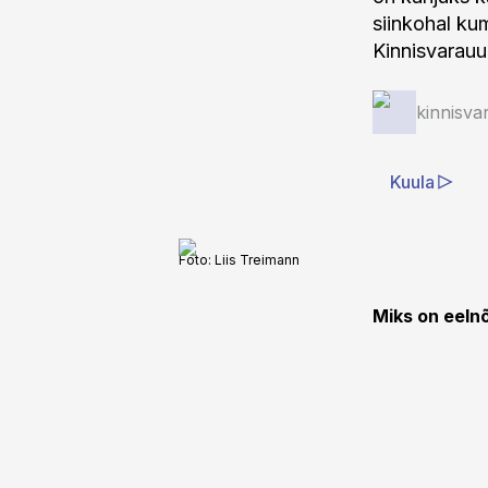
siinkohal ku
Kinnisvarauu
kinnisva
Kuula
Foto:
Liis Treimann
Miks on eelnõ