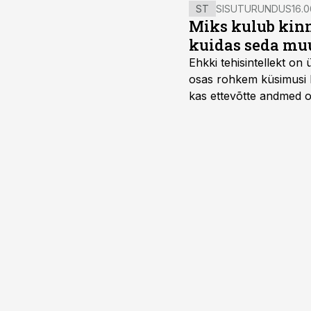
ST
SISUTURUNDUS
16.0
Miks kulub kinn
kuidas seda mu
Ehkki tehisintellekt on
osas rohkem küsimusi ku
kas ettevõtte andmed on 
suudaks.