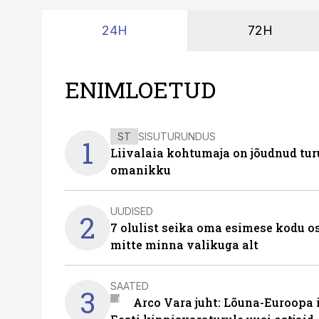
24H
72H
ENIMLOETUD
ST
SISUTURUNDUS
1
Liivalaia kohtumaja on jõudnud turu
omanikku
UUDISED
2
7 olulist seika oma esimese kodu o
mitte minna valikuga alt
SAATED
3
Arco Vara juht: Lõuna-Euroopa