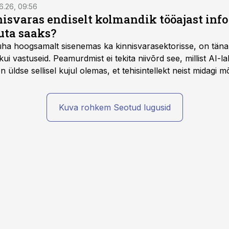
6.26, 09:56
isvaras endiselt kolmandik tööajast info 
uta saaks?
 üha hoogsamalt sisenemas ka kinnisvarasektorisse, on täna
i vastuseid. Peamurdmist ei tekita niivõrd see, millist AI-l
üldse sellisel kujul olemas, et tehisintellekt neist midagi mõ
Kuva rohkem Seotud lugusid