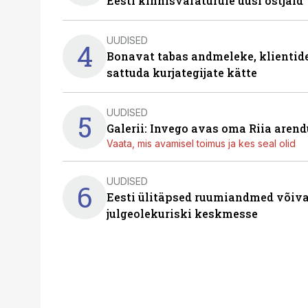
Eesti kinnisvaraturule uusi ostjaid
UUDISED
4
Bonavat tabas andmeleke, klientid
sattuda kurjategijate kätte
UUDISED
5
Galerii: Invego avas oma Riia are
Vaata, mis avamisel toimus ja kes seal olid
UUDISED
6
Eesti ülitäpsed ruumiandmed võiva
julgeolekuriski keskmesse