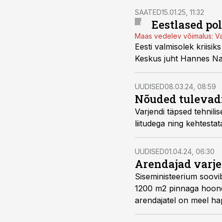
SAATED
15.01.25, 11:32
Eestlased pol
Maas vedelev võimalus: Var
Eesti valmisolek kriisik
Keskus juht Hannes Na
UUDISED
08.03.24, 08:59
Nõuded tulevad:
Varjendi täpsed tehnili
liitudega ning kehtesta
UUDISED
01.04.24, 06:30
Arendajad varjen
Siseministeerium soovi
1200 m2 pinnaga hoonete
arendajatel on meel ha