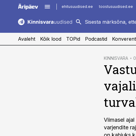
ehitusuudised.ee
toostusuudised.ee
kaubandus.ee
imelineajalugu.ee
logistikauudised.ee
imelineteadus.ee
Avaleht
Kõik lood
TOPid
Podcastid
Konverent
cebook
KINNISVARA
0
Vastu
Twitter)
kedIn
vajal
ail
turva
k
Viimasel ajal
varjendite ra
on kahjuks k