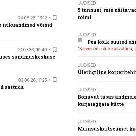
UUDISED
5 tunnust, mis näitavad
toimi
04.08.26, 16:12
e isikuandmed võisid
UUDISED
Pea kõik suured eh
“Käivet on lihtne kasvatada, 
31.07.26, 10:40
nduses sündmuskeskuse
UUDISED
Üleriigiline korterite
03.08.26, 11:25
d sattuda
UUDISED
Bonavat tabas andmelek
kurjategijate kätte
UUDISED
Muinsuskaitseamet ku