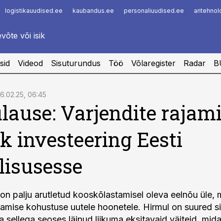
logistikauudised.ee
kaubandus.ee
personaliuudised.ee
aritehno
Infopank
Radar
sid
Videod
Sisuturundus
Töö
Võlaregister
Radar
B
6.02.25, 06:45
lause: Varjendite rajam
ik investeering Eesti
lisusesse
 on palju arutletud kooskõlastamisel oleva eelnõu üle, 
jamise kohustuse uutele hoonetele. Hirmul on suured si
a sellega seoses läinud liikuma eksitavaid väiteid, mid