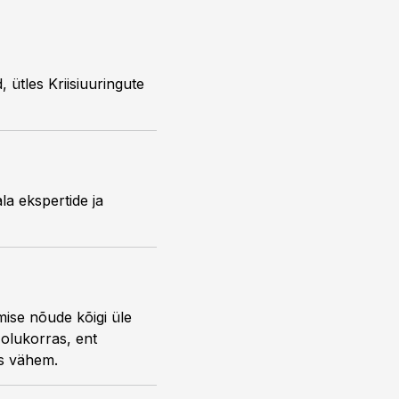
, ütles Kriisiuuringute
la ekspertide ja
ise nõude kõigi üle
 olukorras, ent
es vähem.