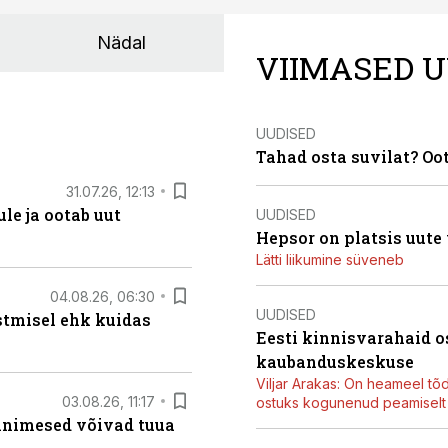
Nädal
VIIMASED U
UUDISED
Tahad osta suvilat? Oo
31.07.26, 12:13
le ja ootab uut
UUDISED
Hepsor on platsis uute
Lätti liikumine süveneb
04.08.26, 06:30
UUDISED
stmisel ehk kuidas
Eesti kinnisvarahaid o
kaubanduskeskuse
Viljar Arakas: On heameel tõ
03.08.26, 11:17
ostuks kogunenud peamiselt E
 inimesed võivad tuua