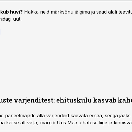
kub huvi?
Hakka neid märksõnu jälgima ja saad alati teavitu
idagi uut!
ste varjenditest: ehituskulu kasvab kah
paneelmajade alla varjendeid kaevata ei saa, seega jääks
aa kaitse alt välja, märgib Uus Maa juhatuse liige ja kinnisv