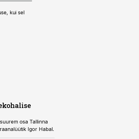
se, kui sel
ekohalise
 suurem osa Tallinna
araanalüütik Igor Habal.