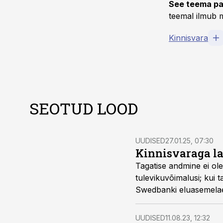
See teema pa
teemal ilmub m
Kinnisvara
SEOTUD LOOD
UUDISED
27.01.25, 07:30
Kinnisvaraga la
Tagatise andmine ei ole 
tulevikuvõimalusi; kui 
Swedbanki eluasemelae
järgida.
UUDISED
11.08.23, 12:32