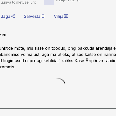
 uuriva toimetuse juht
Jaga
Salvesta
Vihja
Kink
nktide mõte, mis sisse on toodud, ongi pakkuda arendajale s
banemise võimalust, aga ma ütleks, et see kaitse on näiline
ed tingimused ei pruugi kehtida,” rääkis Kase Äripäeva raadi
rammis.