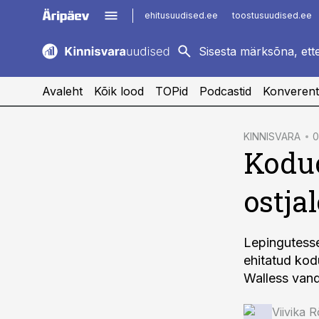
ehitusuudised.ee
toostusuudised.ee
kaubandus.ee
imelineajalugu.ee
logistikauudised.ee
imelineteadus.ee
Avaleht
Kõik lood
TOPid
Podcastid
Konverent
cebook
KINNISVARA
0
Koduo
Twitter)
kedIn
ostja
ail
k
Lepingutesse
ehitatud ko
Walless van
Viivika 