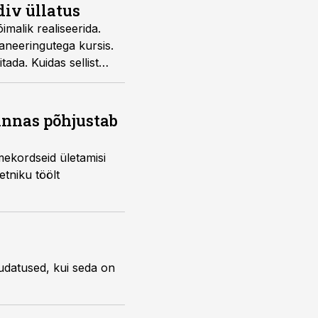
iv üllatus
malik realiseerida.
laneeringutega kursis.
ada. Kuidas sellist
nu Liinsoo ja Britta
innas põhjustab
mekordseid ületamisi
tniku töölt
udatused, kui seda on