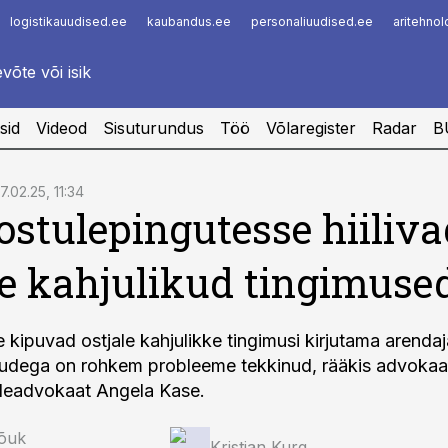
logistikauudised.ee
kaubandus.ee
personaliuudised.ee
aritehno
Infopank
Radar
sid
Videod
Sisuturundus
Töö
Võlaregister
Radar
B
7.02.25, 11:34
stulepingutesse hiiliva
le kahjulikud tingimuse
 kipuvad ostjale kahjulikke tingimusi kirjutama arendaj
dudega on rohkem probleeme tekkinud, rääkis advoka
deadvokaat Angela Kase.
Rõuk
Kristjan Kurg