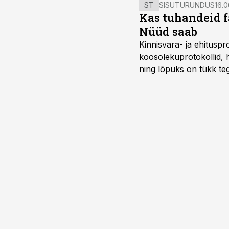
ST
SISUTURUNDUS
16.0
Kas tuhandeid f
Nüüd saab
Kinnisvara- ja ehitusp
koosolekuprotokollid, 
ning lõpuks on tükk teg
kordades lihtsam.