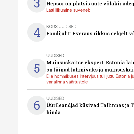
3
Hepsor on platsis uute võlakirjade
Lätti liikumine süveneb
BÖRSIUUDISED
4
Fondijuht: Everaus rikkus selgelt v
UUDISED
Muinsuskaitse ekspert: Estonia la
5
on läinud lahmivaks ja muinsuskai
Eile hommikuses intervjuus tuli juttu Estonia 
vanalinna väärtustele
UUDISED
6
Üürileandjad küsivad Tallinnas ja T
hinda