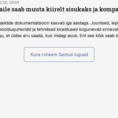
6.26, 09:56
aile saab muuta kiirelt sisukaks ja komp
rojektide dokumentatsioon kasvab iga aastaga. Joonised, lep
hooldusjuhendid ja tehnilised kirjeldused kogunevad erinev
u, et üldse aru saada, kus midagi asub. Ent see kõik saab teh
Kuva rohkem Seotud lugusid