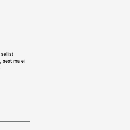
ellist
, sest ma ei
o