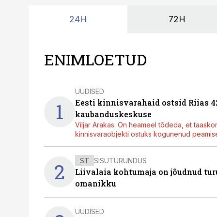
24H
72H
ENIMLOETUD
UUDISED
Eesti kinnisvarahaid ostsid Riias 
1
kaubanduskeskuse
Viljar Arakas: On heameel tõdeda, et taasko
kinnisvaraobjekti ostuks kogunenud peamisel
ST
SISUTURUNDUS
2
Liivalaia kohtumaja on jõudnud turu
omanikku
UUDISED