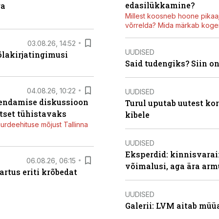
edasilükkamine?
ga
Millest koosneb hoone pikaaj
võrrelda? Mida märkab kogen
03.08.26, 14:52
UUDISED
õlakirjatingimusi
Said tudengiks? Siin o
04.08.26, 10:22
UUDISED
iendamise diskussioon
Turul uputab uutest kor
tset tühistavaks
kibele
juurdeehituse mõjust Tallinna
UUDISED
Eksperdid: kinnisvarai
06.08.26, 06:15
võimalusi, aga ära arm
artus eriti krõbedat
UUDISED
Galerii: LVM aitab müü