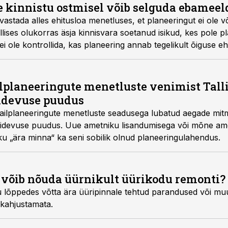
 kinnistu ostmisel võib selguda ebameeld
tada alles ehitusloa menetluses, et planeeringut ei ole või
lises olukorras äsja kinnisvara soetanud isikud, kes pole p
i ole kontrollida, kas planeering annab tegelikult õiguse ehit
annavad Advokaadibüroo Sorainen ehitusõiguse eksperdid A
lplaneeringute menetluste venimist Tall
pidevuse puudus
tailplaneeringute menetluste seadusega lubatud aegade mit
rjepidevuse puudus. Uue ametniku lisandumisega või mõne ame
u „ära minna“ ka seni sobilik olnud planeeringulahendus.
 võib nõuda üürnikult üürikodu remonti?
u lõppedes võtta ära üüripinnale tehtud parandused või mu
 kahjustamata.