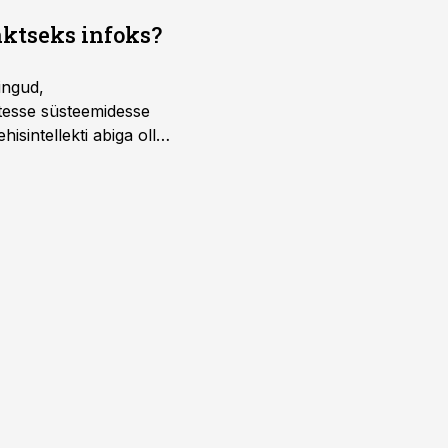
aktseks infoks?
ingud,
atesse süsteemidesse
isintellekti abiga olla