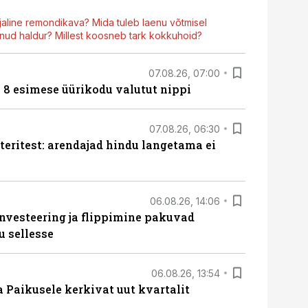
aline remondikava? Mida tuleb laenu võtmisel
ud haldur? Millest koosneb tark kokkuhoid?
07.08.26, 07:00
n 8 esimese üürikodu valutut nippi
07.08.26, 06:30
teritest: arendajad hindu langetama ei
06.08.26, 14:06
nvesteering ja flippimine pakuvad
u sellesse
06.08.26, 13:54
a Paikusele kerkivat uut kvartalit