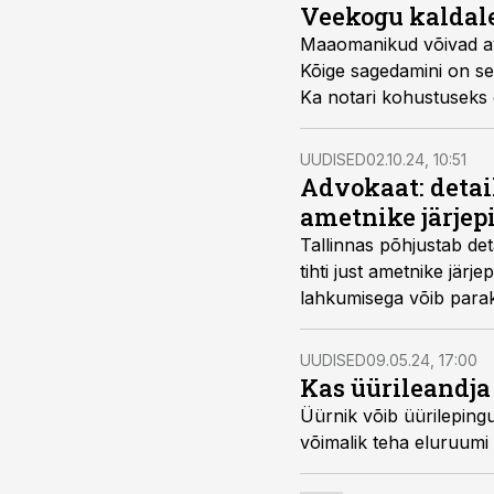
Veekogu kaldale
Maaomanikud võivad avas
Kõige sagedamini on sel
Ka notari kohustuseks e
olukorda vältida? Nõu 
Reitel.
UUDISED
02.10.24, 10:51
Advokaat: detai
ametnike järje
Tallinnas põhjustab de
tihti just ametnike jä
lahkumisega võib parak
UUDISED
09.05.24, 17:00
Kas üürileandja
Üürnik võib üürileping
võimalik teha eluruumi