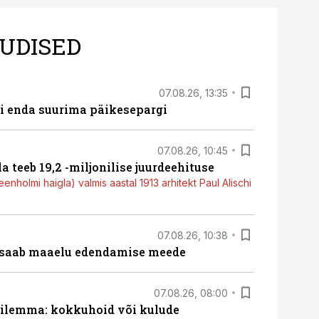
UDISED
07.08.26, 13:35
ti enda suurima päikesepargi
07.08.26, 10:45
a teeb 19,2 -miljonilise juurdeehituse
nholmi haigla) valmis aastal 1913 arhitekt Paul Alischi
07.08.26, 10:38
 saab maaelu edendamise meede
07.08.26, 08:00
dilemma: kokkuhoid või kulude