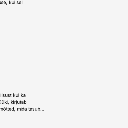
se, kui sel
ilsust kui ka
üki, kirjutab
mõtted, mida tasub