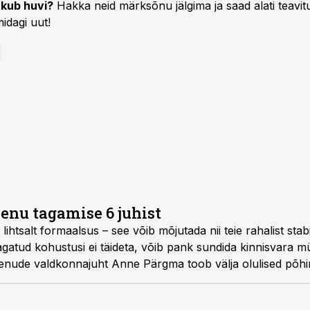
kub huvi?
Hakka neid märksõnu jälgima ja saad alati teavitu
idagi uut!
enu tagamise 6 juhist
lihtsalt formaalsus – see võib mõjutada nii teie rahalist stabi
tagatud kohustusi ei täideta, võib pank sundida kinnisvara mü
nude valdkonnajuht Anne Pärgma toob välja olulised põhi