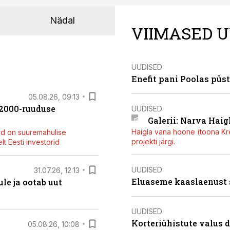
Nädal
VIIMASED U
UUDISED
Enefit pani Poolas püs
05.08.26, 09:13
42000-ruuduse
UUDISED
Galerii: Narva Haigl
Haigla vana hoone (toona Kree
rd on suuremahulise
projekti järgi.
t Eesti investorid
UUDISED
31.07.26, 12:13
Eluaseme kaaslaenust
le ja ootab uut
UUDISED
Korteriühistute valus 
05.08.26, 10:08