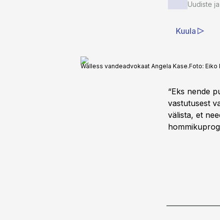
Uudiste ja
Kuula
Walless vandeadvokaat Angela Kase.
Foto:
Eiko 
“Eks nende pu
vastutusest va
välista, et ne
hommikuprog