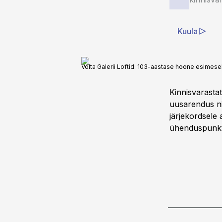
Kuula
Volta Galerii Loftid: 103-aastase hoone esimesele
Kinnisvarastat
uusarendus nii
järjekordsele 
ühenduspunktik