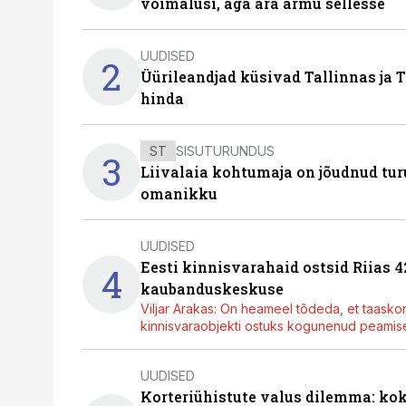
võimalusi, aga ära armu sellesse
UUDISED
2
Üürileandjad küsivad Tallinnas ja T
hinda
ST
SISUTURUNDUS
3
Liivalaia kohtumaja on jõudnud turu
omanikku
UUDISED
Eesti kinnisvarahaid ostsid Riias 
4
kaubanduskeskuse
Viljar Arakas: On heameel tõdeda, et taasko
kinnisvaraobjekti ostuks kogunenud peamisel
UUDISED
Korteriühistute valus dilemma: ko