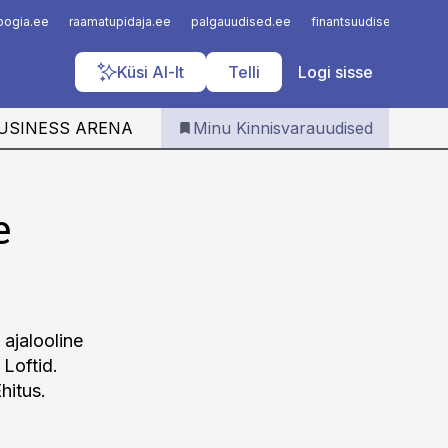
Iseteenindus
loogia.ee
raamatupidaja.ee
palgauudised.ee
finantsuudised.ee
a
Telli Kinnisvarauudised
Küsi AI-lt
Telli
Logi sisse
USINESS ARENA
Minu Kinnisvarauudised
e
 ajalooline
 Loftid.
hitus.