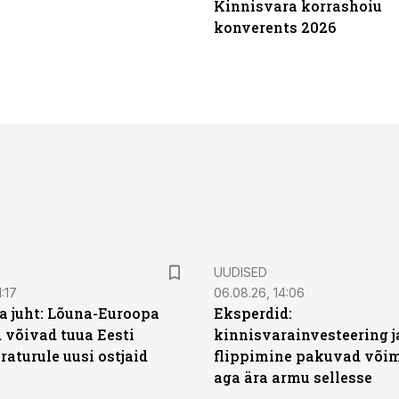
Kinnisvara korrashoiu
konverents 2026
UUDISED
:17
06.08.26, 14:06
a juht: Lõuna-Euroopa
Eksperdid:
 võivad tuua Eesti
kinnisvarainvesteering j
aturule uusi ostjaid
flippimine pakuvad võim
aga ära armu sellesse