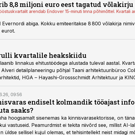
b 8,8 miljoni euro eest tagatud võlakirju
ööstuskvartalit arendab Endover 15-minuti linna põhimõttel. Kvartali
 Evernordi abiga. Kokku emiteeritakse 8 800 võlakirja nimi
 eurot.
rulli kvartalile heakskiidu
plaanib linnakus ehitustöödega alustada tuleval aastal. Kvart
Alveri detailplaneeringu põhjal Taani arhitektuuribüroo Cob
hitektid, HGA – Hayashi-Grossschmidt Arhitektuur ja KINO
6.26, 09:56
isvaras endiselt kolmandik tööajast info 
uta saaks?
 üha hoogsamalt sisenemas ka kinnisvarasektorisse, on täna
i vastuseid. Peamurdmist ei tekita niivõrd see, millist AI-l
üldse sellisel kujul olemas, et tehisintellekt neist midagi mõ