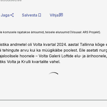
Jaga
Salvesta
Vihja
 korrusele rajatakse äriruumid, teisele eluruumid (Visuaal: ARS Projekt).
istika andmetel oli Volta kvartal 2024. aastal Tallinna kõige 
 tehingute arvu kui ka müügikäibe poolest. Eile asetati nurg
ajaloolisele hoonele – Volta Galerii Loftide elu- ja ärihoonele
s Volta ja Krulli kvartalite vahel.