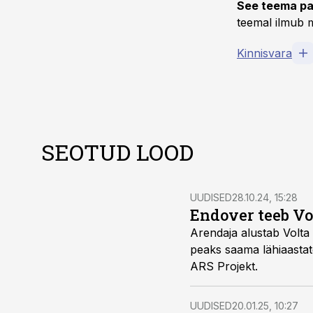
See teema pa
teemal ilmub m
Kinnisvara
SEOTUD LOOD
UUDISED
28.10.24, 15:28
Endover teeb Vo
Arendaja alustab Volta
peaks saama lähiaastat
ARS Projekt.
UUDISED
20.01.25, 10:27