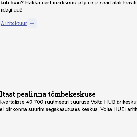
kub huvi?
Hakka neid märksõnu jälgima ja saad alati teavitu
idagi uut!
Arhitektuur
ltast pealinna tõmbekeskuse
 kvartalisse 40 700 ruutmeetri suuruse Volta HUB ärikeskus
el piirkonna suurim segakasutuses keskus. Volta HUBi arhi