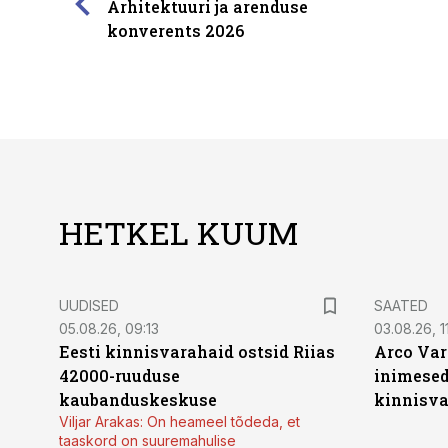
Arhitektuuri ja arenduse
konverents 2026
HETKEL KUUM
UUDISED
SAATED
05.08.26, 09:13
03.08.26, 11
Eesti kinnisvarahaid ostsid Riias
Arco Var
42000-ruuduse
inimesed
kaubanduskeskuse
kinnisvar
Viljar Arakas: On heameel tõdeda, et
taaskord on suuremahulise