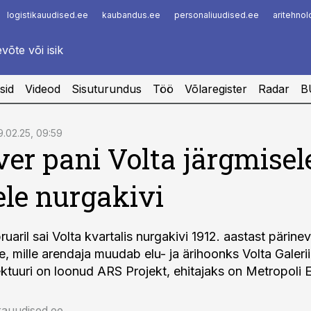
logistikauudised.ee
kaubandus.ee
personaliuudised.ee
aritehno
Infopank
Radar
sid
Videod
Sisuturundus
Töö
Võlaregister
Radar
B
9.02.25, 09:59
er pani Volta järgmisel
le nurgakivi
bruaril sai Volta kvartalis nurgakivi 1912. aastast pärinev
, mille arendaja muudab elu- ja ärihoonks Volta Galerii
ktuuri on loonud ARS Projekt, ehitajaks on Metropoli E
rauudised.ee