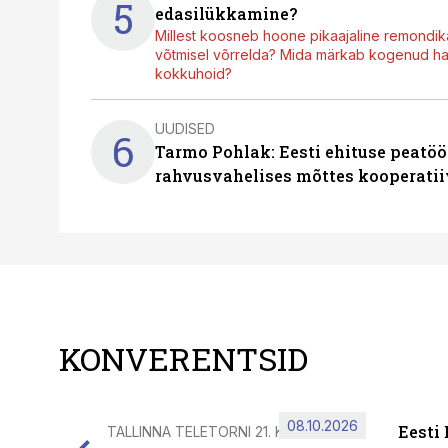
5
edasilükkamine?
Millest koosneb hoone pikaajaline remondik
võtmisel võrrelda? Mida märkab kogenud hal
kokkuhoid?
UUDISED
6
Tarmo Pohlak: Eesti ehituse peatöö
rahvusvahelises mõttes kooperatii
KONVERENTSID
08.10.2026
Eesti
TALLINNA TELETORNI 21. KORRUSEL