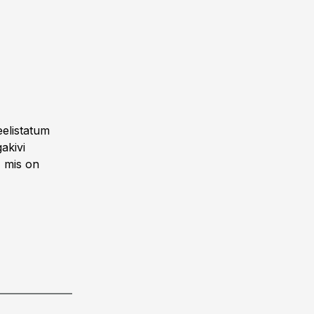
eelistatum
akivi
, mis on