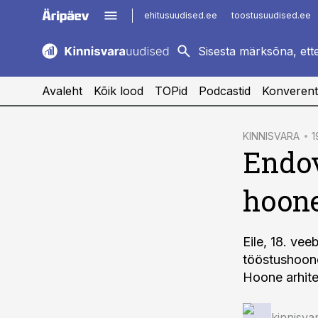
ehitusuudised.ee
toostusuudised.ee
kaubandus.ee
imelineajalugu.ee
logistikauudised.ee
imelineteadus.ee
Avaleht
Kõik lood
TOPid
Podcastid
Konverent
cebook
KINNISVARA
1
Endov
Twitter)
kedIn
hoone
ail
k
Eile, 18. vee
tööstushoone
Hoone arhite
kinnisva