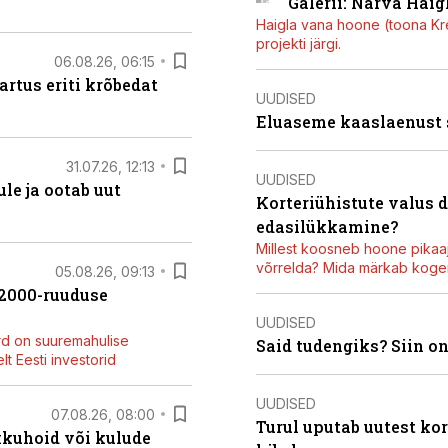
Galerii: Narva Haigl
Haigla vana hoone (toona Kree
projekti järgi.
06.08.26, 06:15
artus eriti krõbedat
UUDISED
Eluaseme kaaslaenust
31.07.26, 12:13
UUDISED
le ja ootab uut
Korteriühistute valus 
edasilükkamine?
Millest koosneb hoone pikaaj
võrrelda? Mida märkab kogen
05.08.26, 09:13
42000-ruuduse
UUDISED
rd on suuremahulise
Said tudengiks? Siin o
t Eesti investorid
UUDISED
07.08.26, 08:00
Turul uputab uutest kor
kkuhoid või kulude