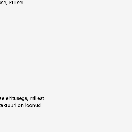
se, kui sel
e ehitusega, millest
tektuuri on loonud