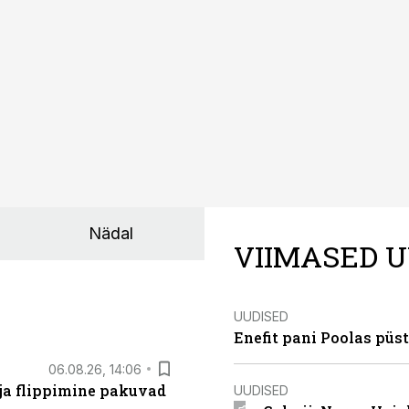
Nädal
VIIMASED U
UUDISED
Enefit pani Poolas püs
06.08.26, 14:06
 ja flippimine pakuvad
UUDISED