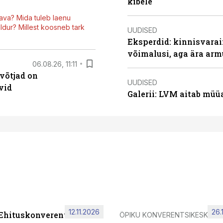
kibele
ava? Mida tuleb laenu
dur? Millest koosneb tark
UUDISED
Eksperdid: kinnisvarai
võimalusi, aga ära arm
06.08.26, 11:11
võtjad on
UUDISED
vid
Galerii: LVM aitab müü
12.11.2026
26.
 Ehituskonverents 2026
ÖPIKU KONVERENTSIKESKUS