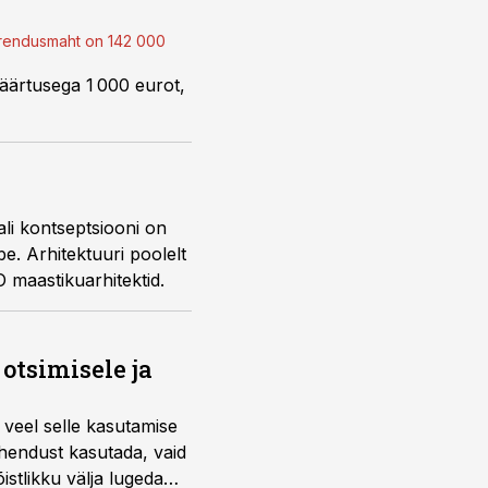
 arendusmaht on 142 000
väärtusega 1 000 eurot,
ali kontseptsiooni on
e. Arhitektuuri poolelt
 maastikuarhitektid.
otsimisele ja
 veel selle kasutamise
ahendust kasutada, vaid
istlikku välja lugeda