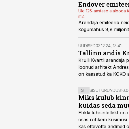
Endover emiteeri
Üle 125-aastase ajalooga t
m2.
Arendaja emiteerib neid
kogumahus 8,8 miljonit
UUDISED
03.12.24, 13:41
Tallinn andis K
Krulli Kvartli arendaja 
loonud arhitekt Andres 
on kaasatud ka KOKO ar
ST
SISUTURUNDUS
16.0
Miks kulub kinn
kuidas seda mu
Ehkki tehisintellekt on
osas rohkem küsimusi ku
kas ettevõtte andmed on 