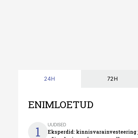
suudaks.
24H
72H
ENIMLOETUD
UUDISED
1
Eksperdid: kinnisvarainvesteering