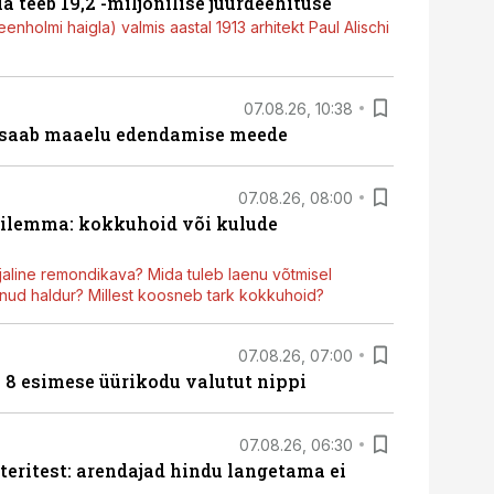
a teeb 19,2 -miljonilise juurdeehituse
nholmi haigla) valmis aastal 1913 arhitekt Paul Alischi
07.08.26, 10:38
 saab maaelu edendamise meede
07.08.26, 08:00
dilemma: kokkuhoid või kulude
aline remondikava? Mida tuleb laenu võtmisel
ud haldur? Millest koosneb tark kokkuhoid?
07.08.26, 07:00
n 8 esimese üürikodu valutut nippi
07.08.26, 06:30
teritest: arendajad hindu langetama ei